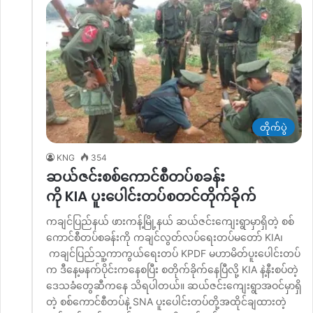
တိုက်ပွဲ
KNG
354
ဆယ်ဇင်းစစ်ကောင်စီတပ်စခန်း
ကို KIA ပူးပေါင်းတပ်စတင်တိုက်ခိုက်
ကချင်ပြည်နယ် ဖားကန့်မြို့နယ် ဆယ်ဇင်းကျေးရွာမှာရှိတဲ့ စစ်
ကောင်စီတပ်စခန်းကို ကချင်လွတ်လပ်ရေးတပ်မတော် KIA၊
ကချင်ပြည်သူ့ကာကွယ်ရေးတပ် KPDF မဟာမိတ်ပူးပေါင်းတပ်
က ဒီနေ့မနက်ပိုင်းကနေစပြီး စတိုက်ခိုက်နေပြီလို့ KIA နဲ့နီးစပ်တဲ့
ဒေသခံတွေဆီကနေ သိရပါတယ်။ ဆယ်ဇင်းကျေးရွာအဝင်မှာရှိ
တဲ့ စစ်ကောင်စီတပ်နဲ့ SNA ပူးပေါင်းတပ်တို့အထိုင်ချထားတဲ့