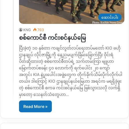
ဆောင်းပါး
KNG
703
စစ်ကောင်စီ ကင်းစင်နယ်မြေ
ပြီးခဲ့တဲ့ ၁၀ နှစ်တာ ကချင်လွတ်လပ်ရေးတပ်မတော် KIO ဗဟို
ဌာနချုပ် လိုင်ဇာမြို့ကို နေ့ညမပျက်ခြိမ်းခြောက်ပြီး ဝိုင်းရံ
ပိတ်ဆို့ထားတဲ့ စစ်ကောင်စီတပ်ရဲ့ သက်တမ်းကြာ ဗျူဟာ
မြောက်တပ်စခန်း ၄၀ လောက်ကို ရက်ပေါင်း ၂၀ ကျော်
အတွင်း KIA နဲ့ပူးပေါင်းအဖွဲ့တွေက တိုက်ခိုက်သိမ်းပိုက်လိုက်ပါ
တယ်။ ဒါကြောင့် KIO ဌာနချုပ်နယ်မြေဟာ အရင်က မရရှိခဲ့ဖူး
တဲ့ စစ်ကောင်စီ စကခ ကင်းစင်နယ်မြေ ဖြစ်သွားသလို လက်ရှိ
မှာတော့ သေနတ်သံတွေဟာ…
Read More »