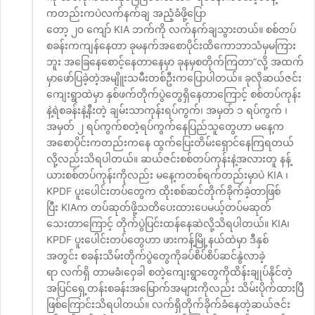
ကတည်းကပဲလက်နက်ချ အညံ့ခံဖို့ပြော
တော့ ၂၀ ကျော် KIA ဘက်ကို လက်နက်ချသွားတယ်။ စစ်တပ်
စခန်းကကျန်နေတာ ခုမနက်အစောပိုင်းထိကောဘာသံမှမကြား
ဘူး အခြေနေစောင့်နေတာနေမှာ ခုနမှစတိုက်ကြတာ”လို့ အထက်
မှာဖော်ပြခဲ့တဲ့အမျိူးသမီးတစ်ဦးကပြောပါတယ်။ ခုလိုဆယ်ဇင်း
ကျေးရွာထဲမှာ နှစ်ဖက်တိုက်ပွဲတွေရှိနေတာကြောင့် စစ်တပ်ကုန်း
နဲ့ရဲစခန်းနဲ့နီးတဲ့ ချမ်းသာကုန်းရပ်ကွက်၊ အမှတ် ၁ ရပ်ကွက် ၊
အမှတ် ၂ ရပ်ကွက်စတဲ့ရပ်ကွက်နေပြည်သူတွေဟာ မနေ့က
အစောပိုင်းကတည်းကနေ ထွက်ပြေးတိမ်းရှောင်နေကြရတယ်
လို့လည်းသိရပါတယ်။ ဆယ်ဇင်းစစ်တပ်ကုန်းနဲ့အလားတူ နန့်
ယားစစ်တပ်ကုန်းကိုလည်း မနေ့ကတစ်ရက်တည်းမှာပဲ KIA ၊
KPDF ပူးပေါင်းတပ်တွေက ထိုးစစ်ဆင်တိုက်ခိုက်ခဲ့တာဖြစ်
ပြီး KIAက တပ်ဆုတ်ဖို့သတိပေးထားပေမယ့်တပ်မဆုတ်
သေးတာကြောင့် တိုက်ပွဲပြင်းထန်နေဆဲလို့သိရပါတယ်။ KIA၊
KPDF ပူးပေါင်းတပ်တွေဟာ ဖားကန့်မြို့နယ်ထဲမှာ ဒီနှစ်
အတွင်း စခန်းသိမ်းတိုက်ပွဲတွေကိုခပ်စိပ်စိပ်ဆင်နွဲလာခဲ့
ရာ လက်ရှိ တာမခံ၊ဝှေခါ စတဲ့ကျေးရွာတွေကိုထိန်းချုပ်နိုင်တဲ့
အပြင်ရှေ့တန်းစခန်းအမြောက်အများကိုလည်း သိမ်းပိုက်ထားပြီ
ဖြစ်ကြောင်းသိရပါတယ်။ လက်ရှိတိုက်ခိုက်ခံနေတဲ့ဆယ်ဇင်း