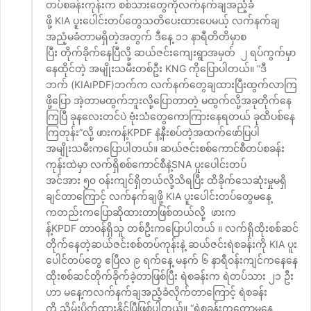
တပ်စခန်းကုန်းက စစ်သားတွေကိုလက်နက်ချအညံ့ခံ
ဖို့ KIA ပူးပေါင်းတပ်တွေသတိပေးထားပေမယ့် လက်နက်ချ
အညံ့မခံတာမရှိတဲ့အတွက် ဒီနေ့ ၁၁ နာရီတိတိမှာစ
ပြီး တိုက်ခိုက်နေပြီလို့ ဆယ်ဇင်းကျေးရွာအမှတ် ၂ ရပ်ကွက်မှာ
နေထိုင်တဲ့ အမျိုးသမီးတစ်ဦး KNG ကိုပြောပါတယ်။ “ဒီ
ဘက် (KIA၊PDF)ဘက်က လက်နက်တွေချထားပြီးထွက်လာကြ
ဖို့ပြော အဲ့တာမထွက်ဘူးလို့ပြောတာတဲ့ မထွက်လို့အခုတိုက်နေ
ကြပြီ ခုနလေးတင်ပဲ ဗုံးသံတွေကောကြားနေရတယ် ခုထိပစ်နေ
ကြတုန်း”လို့ ဖားကန့်KPDF နဲ့နီးစပ်တဲ့အထက်ဖော်ပြပါ
အမျိုးသမီးကပြောပါတယ်။ ဆယ်ဇင်းစစ်ကောင်စီတပ်စခန်း
ကုန်းထဲမှာ လက်ရှိစစ်ကောင်စီနဲ့SNA ပူးပေါင်းတပ်
အင်အား ၅၀ ဝန်းကျင်ရှိတယ်လို့သိရပြီး ထိခိုက်သေဆုံးမှုမရှိ
ချင်တာကြောင့် လက်နက်ချဖို့ KIA ပူးပေါင်းတပ်တွေမနေ့
ကတည်းကပြောဆိုထားတာဖြစ်တယ်လို့ ဖားက
န့်KPDF တာဝန်ရှိသူ တစ်ဦးကပြောပါတယ် ။ လက်ရှိထိုးစစ်ဆင်
တိုက်နေတဲ့ဆယ်ဇင်းစစ်တပ်ကုန်းနဲ့ ဆယ်ဇင်းရဲစခန်းကို KIA ပူး
ပေါင်တပ်တွေ ဧပြီလ ၉ ရက်နေ့ မနက် ၆ နာရီဝန်းကျင်ကနေနေ
ထိုးစစ်ဆင်တိုက်ခိုက်ခဲ့တာဖြစ်ပြီး ရဲစခန်းက ရဲတပ်သား ၂၁ ဦး
ဟာ မနေ့ကလက်နက်ချအညံံ့ခံလိုက်တာကြောင့် ရဲစခန်း
ကို သိမ်းပိုက်ထားနိုင်ပြီဖြစ်ပါတယ်။ “ရဲစခန်းကတော့မနေ့