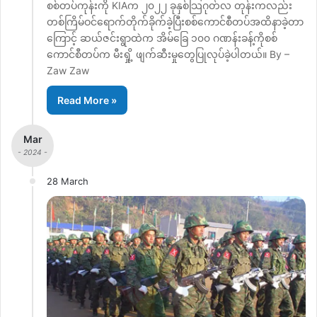
စစ်တပ်ကုန်းကို KIAက ၂၀၂၂ ခုနှစ်သြဂုတ်လ တုန်းကလည်း
တစ်ကြိမ်ဝင်ရောက်တိုက်ခိုက်ခဲ့ပြီးစစ်ကောင်စီတပ်အထိနာခဲ့တာ
ကြောင့် ဆယ်ဇင်းရွာထဲက အိမ်ခြေ ၁၀၀ ဂဏန်းခန့်ကိုစစ်
ကောင်စီတပ်က မီးရှို့ ဖျက်ဆီးမှုတွေပြုလုပ်ခဲ့ပါတယ်။ By –
Zaw Zaw
Read More »
Mar
- 2024 -
28 March