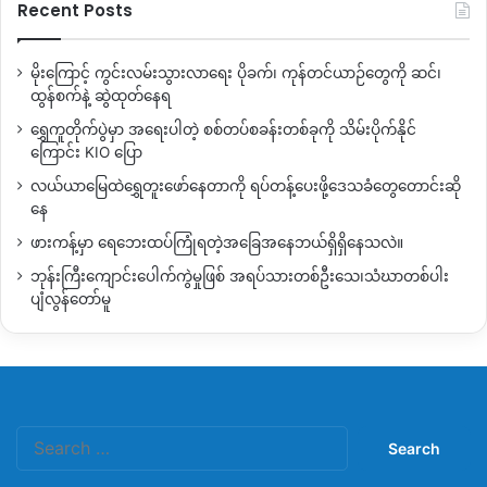
Recent Posts
မိုးကြောင့် ကွင်းလမ်းသွားလာရေး ပိုခက်၊ ကုန်တင်ယာဉ်တွေကို ဆင်၊
ထွန်စက်နဲ့ ဆွဲထုတ်နေရ
ရွှေကူတိုက်ပွဲမှာ အရေးပါတဲ့ စစ်တပ်စခန်းတစ်ခုကို သိမ်းပိုက်နိုင်
ကြောင်း KIO ပြော
လယ်ယာမြေထဲရွှေတူးဖော်နေတာကို ရပ်တန့်ပေးဖို့ဒေသခံတွေတောင်းဆို
နေ
ဖားကန့်မှာ ရေဘေးထပ်ကြုံရတဲ့အခြေအနေဘယ်ရှိရှိနေသလဲ။
ဘုန်းကြီးကျောင်းပေါက်ကွဲမှုဖြစ် အရပ်သားတစ်ဦးသေ၊သံဃာတစ်ပါး
ပျံလွန်တော်မူ
Search
for: