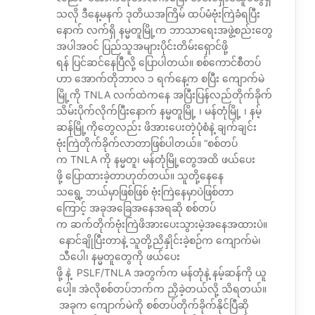
သလို ဒီနေ့မနက် ဒုတိယအကြိမ် ထပ်မံဗုံးကြဲခံရပြီး
နောက် လက်ရှိ နမ္မတူမြို့က ဘာသာရေးအဖွဲ့စည်းတွေ
အပါအဝင် ပြည်သူအများပိုင်းတိမ်းရှောင်ဖို့
ရန် ပြင်ဆင်နေပြီလို့ ပြောပါတယ်။ စစ်ကောင်စီတပ်
ဟာ အောက်တိုဘာလ ၁ ရက်နေ့က စပြီး ကျောက်မဲ
မြို့ကို TNLA လက်ထဲကနေ အပြီးပြန်လည်တိုက်ခိုက်
သိမ်းပိုက်လိုက်ပြီးနောက် နမ္မတူမြို့ ၊ မန်တုံမြို့ ၊ နမ့်
ဆန်မြို့ကိုတွေလည်း ဖိအားပေးတဲ့ပုံစံနဲ့ ချက်ချင်း
ဗုံးကြဲတိုက်ခိုက်လာတာဖြစ်ပါတယ်။ “စစ်တပ်
က TNLA ကို နမ္မတူ၊ မန်တုံမြို့တွေအထိ ဖယ်ပေး
ဖို့ ပြောထားခဲ့တာဟုတ်တယ်။ သူတို့နေနေ
သရွေ့ ဘယ်မှာဖြစ်ဖြစ် ဗုံးကြဲနေမှာပဲဖြစ်တာ
ကြောင့် အခုအခြေအနေအရဆို စစ်တပ်
က ဆက်တိုက်ဗုံးကြဲဖိအားပေးသွားမဲ့အနေအထားပဲ။
နောင်ချိုပြီးတာနဲ့ သူတို့ညိနှိုင်းခဲ့စဉ်က ကျောက်မဲ၊
သီပေါ၊ နမ္မတူတွေကို ဖယ်ပေး
ဖို့ နဲ့ PSLF/TNLA အတွက်က မန်တုံနဲ့ နမ့်ဆန်ကို ယူ
ပေါ့။ အဲလိုစစ်တပ်ဘက်က ညှိခဲ့တယ်လို့ သိရတယ်။
အခုက ကျောက်မဲကို စစ်တပ်တိုက်ခိုက်နိုင်ပြီဆို