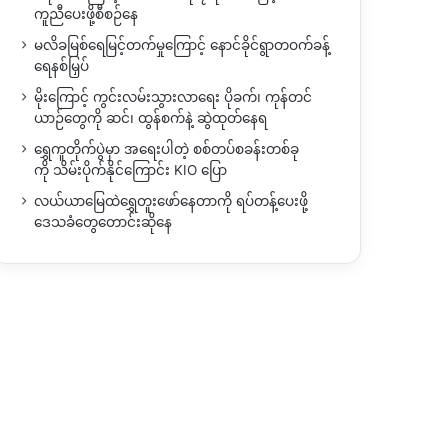
ကူညီပေးဖို့စီစဉ်နေ
မလိခမြစ်ရေမြင့်တက်မှုကြောင့် နောင်ခိုင်ရွာတဝက်ခန့်
ရေနစ်မြှပ်
မိုးကြောင့် ကွင်းလမ်းသွားလာရေး ပိုခက်၊ ကုန်တင်
ယာဉ်တွေကို ဆင်၊ ထွန်စက်နဲ့ ဆွဲထုတ်နေရ
ရွှေကူတိုက်ပွဲမှာ အရေးပါတဲ့ စစ်တပ်စခန်းတစ်ခု
ကို သိမ်းပိုက်နိုင်ကြောင်း KIO ပြော
လယ်ယာမြေထဲရွှေတူးဖော်နေတာကို ရပ်တန့်ပေးဖို့
ဒေသခံတွေတောင်းဆိုနေ