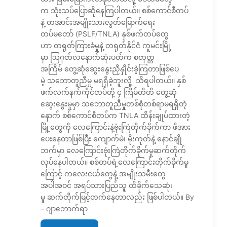
က သုံးသပ်ပြောဆိုနေကြပါတယ်။ စစ်ကောင်စီတပ်
နဲ့ တအာင်းအမျိုးသားလွတ်မြောက်ရေး
တပ်မတော် (PSLF/TNLA) နှစ်ဖက်တပ်တွေ
ဟာ တရုတ်ကြားခံမှုနဲ့ တရုတ်နိုင်ငံ ကူမင်းမြို့
မှာ ဩဂုတ်လနောက်ဆုံးပတ်က စတုတ္တ
အကြိမ် တွေ့ဆုံဆွေးနွေးညှိနှိုင်းခဲ့ကြတာဖြစ်ပေ
မဲ့ သဘောတူညီမှု မရရှိခဲ့ဘူးလို့ သိရပါတယ်။ နှစ်
ဖက်လက်နက်ကိုင်တပ်တို့ ၄ ကြိမ်တိတိ တွေ့ဆုံ
ဆွေးနွေးမှုမှာ သဘောတူညီမှုတစ်စုံတစ်ရာမရရှိတဲ့
နောက် စစ်ကောင်စီတပ်က TNLA ထိန်းချုပ်ထားတဲ့
မြို့တွေကို လေကြောင်းနဲ့ဗုံးကြဲတိုက်ခိုက်ကာ ဖိအား
ပေးနေတာဖြစ်ပြီး ကျောက်မဲ၊ မိုးကုတ်နဲ့ နောင်ချို
ဘက်မှာ လေကြောင်းဗုံးကြဲတိုက်ခိုက်မှုဆက်တိုက်
လုပ်နေပါတယ်။ စစ်တပ်ရဲ့လေကြောင်းတိုက်ခိုက်မှု
ကြောင့် ကလေးငယ်တွေနဲ့ အမျိုးသမီးတွေ
အပါအဝင် အရပ်သားပြည်သူ ထိခိုက်သေဆုံး
မှု ဆက်တိုက်မြင့်တက်နေတာလည်း ဖြစ်ပါတယ်။ By
– ဂျာဘောက်ရာ