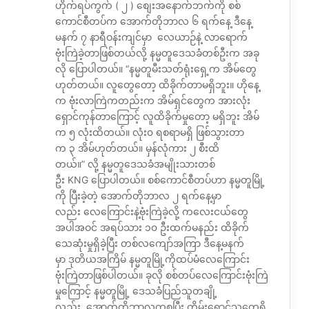
ဟိုက်ရပ်ကွက် ( ၂ ) စျေးအနောက်ဘက်ကို စစ်
ကောင်စီတပ်က အောက်တိုဘာလ ၆ ရက်နေ့ ဒီနေ့
မနက် ၇ နာရီဝန်းကျင်မှာ လေယာဉ်နဲ့ လာရောက်
ဗုံးကြဲခဲ့တာဖြစ်တယ်လို့ နမ္မတူဒေသခံတစ်ဦးက အခု
လို ပြောပါတယ်။ “နမ္မတူမီးသတ်ရုံးရှေ့က အိမ်တွေ
ဟုတ်တယ်။ လူတွေတော့ ထိခိုက်တာမရှိဘူး။ ဟိုနေ့
က ဗုံးလာကြဲကတည်းက အိမ်ရှင်တွေက အားလုံး
ရှောင်ကုန်တာကြောင့် လူထိခိုက်မှုတော့ မရှိဘူး အိမ်
က ၅ လုံးထိတယ်။ လုံး၀ ရစရာမရှိ ဖြစ်သွားတာ
က ၃ အိမ်ဟုတ်တယ်။ မှန်လုံကား ၂ စီးထိ
တယ်။” လို့ နမ္မတူဒေသခံအမျိုးသားတစ်
ဦး KNG ပြောပါတယ်။ စစ်ကောင်စီတပ်ဟာ နမ္မတူမြို့
ကို ပြီးခဲ့တဲ့ အောက်တိုဘာလ ၂ ရက်နေ့မှာ
လည်း လေကြောင်းနဲ့ဗုံးကြဲခဲ့လို့ ကလေးငယ်တွေ
အပါအဝင် အရပ်သား ၁၀ ဦးထက်မနည်း ထိခိုက်
သေဆုံးမှုရှိခဲ့ပြီး တစ်လကျော်အကြာ ဒီနေ့မနက်
မှာ ဒုတိယအကြိမ် နမ္မတူမြို့ကိုထပ်မံလေကြောင်း
ဗုံးကြဲတာဖြစ်ပါတယ်။ ခုလို စစ်တပ်လေကြောင်းဗုံးကြဲ
မှုကြောင့် နမ္မတူမြို့ ဒေသခံပြည်သူတချို့
လည်း အောက်တိုဘာလကစပြီး တိမ်းရှောင်သူတွေရှိ