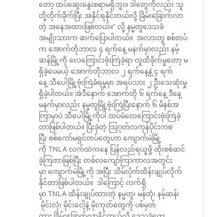
တော့ ထပ်ဆွေးနွေးစရာမရှိဘူး။ ဒါတွေကိုလည်း သူ
တို့တိုက်ခိုက်ပြီး အနိုင်ရနိုင်တယ်လို့ ခြိမ်းခြောက်လာ
တဲ့ အနေအထားဖြစ်တယ်။” လို့ နမ္မတူဒေသခံ
အမျိုးသားက ဆက်ပြောပါတယ်။ အလားတူ စစ်တပ်
က အောက်တိုဘာလ ၄ ရက်နေ့ မနက်မှာလည်း နမ့်
ဆန်မြို့ကို လေကြောင်းဗုံးကြဲခဲ့ရာ လူထိခိုက်မှုတော့ မ
ရှိခဲ့ပေမယ့် အောက်တိုဘာလ ၂ ရက်နေ့နဲ့ ၄ ရက်
နေ့ သီပေါမြို့ဗုံးကြဲခံရမှုမှာ အရပ်သား ၂ ဦးသေဆုံးမှု
ရှိခဲ့ပါတယ်။ အဲဒီနောက် အောက်တို ၆ ရက်နေ့ ဒီနေ့
မနက်မှာလည်း နမ္မတူမြို့ဗုံးကြဲပြီးနောက် ၆ မိနစ်အ
ကြာမှာပဲ သီပေါမြို့ကိုပါ ထပ်မံလေကြောင်းဗုံးကြဲခဲ့
တာဖြစ်ပါတယ်။ ပြီးခဲ့တဲ့ ဩဂုတ်လကုန်ပိုင်းကစ
ပြီး စစ်ကော်မရှင်တပ်တွေဟာ ကျောက်မဲမြို့
ကို TNLA လက်ထဲကနေ ပြန်လည်ရယူဖို့ ထိုးစစ်ဆင်
ခဲ့ကြတာဖြစ်ပြီး တစ်လကျော်ကြာကာလအတွင်း
မှာ ကျောက်မဲမြို့ကို အပြီး သိမ်းပိုက်ထိန်းချုပ်လိုက်
နိုင်တာဖြစ်ပါတယ်။ ဒါကြောင့် လက်ရှိ
မှာ TNLA ထိန်းချုပ်ထားတဲ့ နမ္မတူ၊ မန်တုံ၊ နမ့်ဆန်၊
မိုင်းလုံ၊ မိုင်းငေါ့နဲ့ မိုးကုတ်တွေကို ပစ်မှတ်
ထား ခြိမ်းခြောက်လာနိုင်တယ်လို့ ဒေသခံတွေ