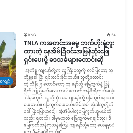
KNG
54
TNLA ကအတင်းအဓမ္မ ဘက်ဟိုးနဲ့တူး
ထားတဲ့ နေအိမ်ခြံဝင်းအမြန်ဆုံးဖြေ
ရှင်းပေးဖို့ ဒေသခံများတောင်းဆို
“အဲ့ကိစ္စ ကျနော်တို့က လူကြီးတွေကို တင်ပြတော့ သူ
တို့နဲ့ခေါ်ပြီး ရှင်းလင်းခိုင်းတယ်။ သူတို့တောင်း
းကျင်
တဲ့ သိန်း ၅ ထောင်တော့ ကျနော်တို့ မြေကွက်နဲ့ ပြန်
ရိုက်ကြည့်မယ်လေ၊ ဘယ်လောက်တန်ဖိုးရှိတယ်ပေါ့။
ဒါမှမဟုတ် သူတို့ကို အခုကျနော်တို့ မြေကွက်ရှာထား
ပေးတယ်။ မြေကွက်ပေးမယ်၊အိမ်အပါ အဲ့ဒါသူတို့ကို
ခေါ်ပြီးပြောမှာပေါ့။ အဲ့အိမ်ပါတဲ့မြေကွက်ယူမယ်ဆို
လည်း ရတယ်။ ဒါမှမဟုတ် မြေကွက်မရချင်ဘူး။ ဒီ
မြေကွက်တန်ရာတန်ကြေး ကျနော်တို့တော့ ပေးရမှာပဲ
လေ ဒီနှစ်ခုပဲရှိတယ်။”