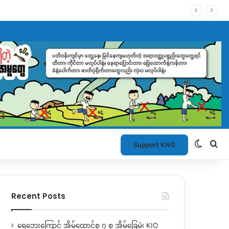
Switch
Se
Support KNG
Recent Posts
ရေဘေးကြောင့် အိမ်ထောင်စု ၇ စု အိမ်ခြေမဲ့၊ KIO