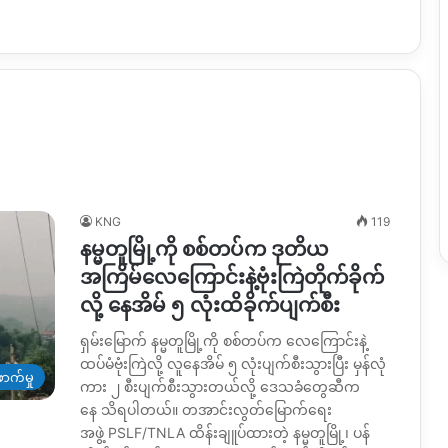
KNG
119
နမ္မတူမြို့ကို စစ်တပ်က ဒုတိယ
အကြိမ်လေကြောင်းနဲ့ဗုံးကြဲတိုက်ခိုက်
လို့ နေအိမ် ၅ လုံးထိခိုက်ပျက်စီး
ရှမ်းမြောက် နမ္မတူမြို့ကို စစ်တပ်က လေကြောင်းနဲ့
ထပ်မံဗုံးကြဲလို့ လူနေအိမ် ၅ လုံးပျက်စီးသွားပြီး မှန်လုံ
ာက်မှု
ကား ၂ စီးပျက်စီးသွားတယ်လို့ ဒေသခံတွေဆီက
နေ သိရပါတယ်။ တအာင်းလွတ်မြောက်ရေး
အဖွဲ့ PSLF/TNLA ထိန်းချူပ်ထားတဲ့ နမ္မတူမြို့၊ ပန်