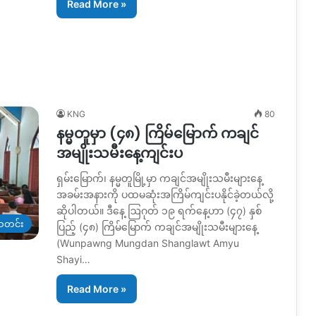
Read More »
KNG
80
နမ္မတူမှာ (၄၈) ကြိမ်မြောက် ကချင်
အမျိုးသမီးနေ့ကျင်းပ
ရှမ်းမြောက်၊ နမ္မတူမြို့မှာ ကချင်အမျိုးသမီးများနေ့
အခမ်းအနားကို ပထမဆုံးအကြိမ်ကျင်းပနိုင်ခဲ့တယ်လို့
ဆိုပါတယ်။ ဒီနေ့ ဩဂုတ် ၁၉ ရက်နေ့ဟာ (၄၇) နှစ်
တင်း
ပြည့် (၄၈) ကြိမ်မြောက် ကချင်အမျိုးသမီးများနေ့
(Wunpawng Mungdan Shanglawt Amyu
Shayi…
Read More »