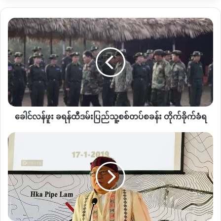
ခေါင်
လန်
မနေ့ည လေယာဉ်နဲ့လာရောက်ပစ်ခတ်ရာမှာ စစ်ကောင်စီလက်လွတ်
ဖူး
လိုက်ရတဲ့ စခန်းထဲကို လာရောက်ပစ်ခတ်ခဲ့တာဖြစ်ပြီး ဒေသခံပြည်
ခ
သူတွေထိခိုက်တာမျိုးတော့ မကြားသိရဘူးလို့ သူကပြောပါတယ်။
ရန်
ထီ
ပြီးခဲ့တဲ့ ဒီဇင်ဘာ ၂၈ ရက်နေ့က နမ္မတူမြို့က စစ်တပ်ဗျူဟာ ခမရ
ဒ
၃၂၄ ကို တအောင်းလွတ်မြောက်ရေးတပ်မတော်
TNLA
ဘက်က
မ်း
ပြည်သူ့စစ်
အပြီးစီးသိမ်းပိုက်ရရှိခဲ့တာဖြစ်ပါတယ်။
ခေါင်လန်ဖူး ခရန်ထီဒမ်းပြည်သူ့စစ်တပ်စခန်း တိုက်ခိုက်ခံရ
တပ်
စခန်း
အဲ့ဒီလို သိမ်းပိုက်ခဲ့ပြီးနောက် လက်ရှိချိန်ထိ စစ်တပ်က တစ်ရက်ခြား
တိုက်ခိုက်
စစ်တပ်
ဒါမှမဟုတ် ၂ ရက်ခြားပြီး လေယာဉ်နဲ့ ဆက်တိုက်လာရောက်ဗုံးကြဲ
ခံရ
ရဲ့
တိုက်ခိုက်လျက်ရှိနေတယ်လို့ သိရပါတယ်။
လွတ်ငြိမ်းခွင့်
မှာ
KBC
တိုက်ပွဲအတွင်း စစ်တပ်ဗုံးကြဲတိုက်ခိုက်တာကြောင့် နမ္မတူမြို့ထဲက
ဥက္ကဋ္ဌ
အရပ်သားနေအိမ်အမြောက်အများလည်း ထိခိုက်ပျက်စီးသွားသလို
ဟောင်း
စာသင်ကျောင်း၊ ဘုရားကျောင်း စသဖြင့်အဆောက်အအုံများလည်း
ဒေါက်တာ
ပျက်စီးသွားကြောင်း သိရပါတယ်။
ခ