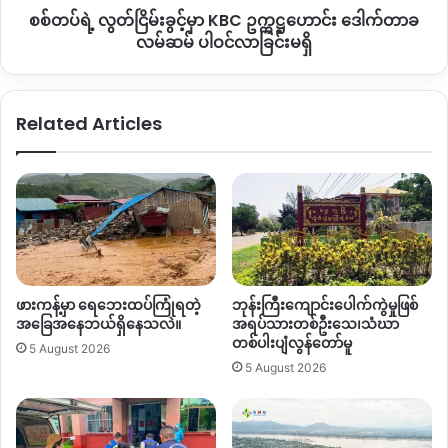
စစ်တပ်ရဲ့ လွတ်ငြိမ်းခွင့်မှာ KBC ဥက္ကဋ္ဌဟောင်း ဒေါက်တာခ
လ
မ်
လမ်ဆမ် ပါဝင်လာခြင်းမရှိ
လက်ရှိ နမ္မတူမြို့တွင်း
TNLA
ဘက်က အုပ်ချူပ်ရေးရုံး၊ ဝန်ထမ်း
ဆမ်
အိမ်ရာတွေနဲ့ ကျေးရွာနေအိမ်တွေထဲမှာ နေရာယူပြီး ရှင်းလင်းရေး
ပါဝင်
ဆက်လက်လုပ်ဆောင်နေသေးသလို မြို့ခံပြည်သူများလည်း နေရပ်
လာ
ကို ပြန်မလာနိုင်သေးဘဲ ဆက်လက်တိမ်းရှောင်နေကြရကြောင်း ပြော
Related Articles
ခြင်း
ပါတယ်။
မ
ရှိ
“
အခုက နမ္မတူမြို့ထဲက ရွာတချို့မှာ မပေါက်ကွဲသေးတဲ့ မိုင်းတွေ၊ ဗုံး
တွေရှိသေးတယ်။ နယ်မြေရှင်းလင်းရေးတွေ မလုပ်နိုင်ကြသေးဘူး။
ဒါကြောင့် စစ်ရှောင်တွေ အိမ်ပြန်ချင်ရင်လည်း ပြန်လို့မရသေးဘူး။
အခုက တချို့အနည်းအကျဉ်းတော့ ပြန်လာနေကြပြီ။ ဒါပေမဲ့
အများပိုင်းကတော့ မပြန်လာသေးဘူး
”
ဟု နမ္မတူဒေသခံအမျိုးသား
ဖားကန့်မှာ ရေဘေးထပ်ကြုံရတဲ့
ဘုန်းကြီးကျောင်းပေါက်ကွဲမှုဖြစ်
တစ်ဦးက ပြောပါတယ်။
အခြေအနေဘယ်ရှိနေသလဲ။
အရပ်သားတစ်ဦးသေ၊သံဃာ
တစ်ပါးပျံလွန်တော်မူ
5 August 2026
5 August 2026
ရှမ်းမြောက်မှာ ဒီဇင်ဘာလ ၃ ပတ်အတွင်း နမ့်ခမ်း၊ နမ့်ဆန်၊ နမ္မတူ၊
မန်တုံ၊ မိုင်းငေါ့ ၊ မိုင်းလုံ စတဲ့ မြို့ပေါင်း ၆ မြို့တိတိကို တအောင်း
လွတ်မြောက်ရေးတပ်မတော်
TNLA
က သိမ်းပိုက်ရရှိခဲ့ပါတယ်။