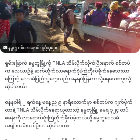
နမ္မတူ စစ်ဘေးရှောင်ပြည်သူများ
ရှမ်းမြောက် နမ္မတူမြို့ကို
TNLA
သိမ်းပိုက်လိုက်ပြီးနောက် စစ်တပ်
က လေယာဉ်နဲ့ ဆက်တိုက်လာရောက်ဗုံးကြဲတိုက်ခိုက်နေသေးတာ
ကြောင့် ဒေသခံပြည်သူတွေလည်း နေရပ်ပြန်လာလို့မရသေးဘူးလို့
ဆိုပါတယ်။
ဇန်နဝါရီ ၂ ရက်နေ့ မနေ့ည ၉ နာရီ‌လောက်မှာ စစ်တပ်က ဂျက်ဖိုက်
တာနဲ့
TNLA
သိမ်းပိုက်နေရာယူထားတဲ့ နမ္မတူမြို့ ခမရ ၃၂၄ တပ်
စခန်းကို လာရောက်ဗုံးကြဲတိုက်ခိုက်ခဲ့တယ်လို့ နမ္မတူဒေသခံ
အမျိုးသမီးတစ်ဦးက ဆိုပါတယ်။