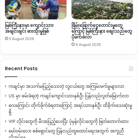
By – ဂျာဘောက်ရာ
မြစ်ကြီးနားမှာ ကျောင်းသား
ခြိမ်းခြောက်ငွေတောင်းမှုတွေ
အချင်းချင်း ဓားထိုးမှုဖြစ်
ကြောင့် မြစ်ကြီးနား စျေးသည်တွေ
Copy URL
ပိုခက်ခဲလာ
5 August 2026
4 August 2026
Recent Posts
ကချင်မှာ အသက်မပြည့်သေးတဲ့ လူငယ်တွေ အကြမ်းဖက်မှုများလာ
US မှာ ဖမ်းခံရတဲ့ ကချင်ကျောင်းသားနှစ်ဦး ပြန်လည်လွတ်မြောက်လာ
လေကြောင်း တိုက်ခိုက်ခံရတာကြောင့် အရပ်သားနှစ်ဦး ထိခိုက်၊သေဆုံးမှု
ရှိ
VIP လိုင်းတွေကို မီးအပြည့်ပေးပြီး ပုံမှန်လိုင်းတွေကို ဖြတ်တောက်ထား
မော်ဝမ်းလေး စစ်ရှောင်တွေ ပြန်လည်ထူထောင်ရေးအတွက် အကူညီ
လိုအပ်နေ