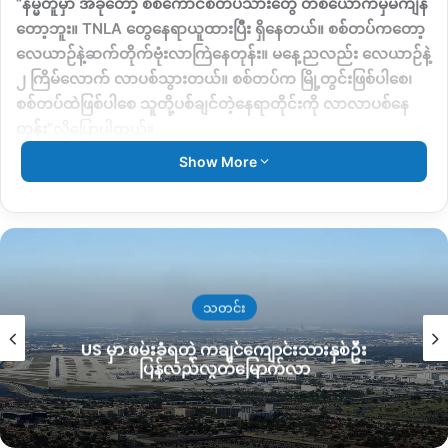
“
နမ္မတူမှာ အခုတော့ စစ်ကောင်စီတပ်သားတွေ တစ်ယောက်မှမကျန်
တော့ဘူး။
TNLA
တွေနေရာယူထားပြီး ရှိနေတယ်။ စစ်တပ်ကတော့
လေယာဉ်နဲ့ဆက်တိုက်ဗုံးလာကြဲနေတုန်း။ မနေ့ညလည်း လေယာဉ်နဲ့
၂ ကြိမ်လောက် လာပစ်သွားတယ်။ စစ်တပ်က မြို့တွင်းဖြစ်ပါစေ၊
စစ်တပ်ထဲဖြစ်ပါစေ သူတို့ပစ်ချင်တဲ့နေရာတိုင်းကို လာလာပစ်နေ
တုန်း
”
လို့ပြောပါတယ်။
Show More
သတင်း
US မှာ ဖမ်းခံရတဲ့ ကချင်ကျောင်းသားနှစ်ဦး
ပြန်လည်လွတ်မြောက်လာ