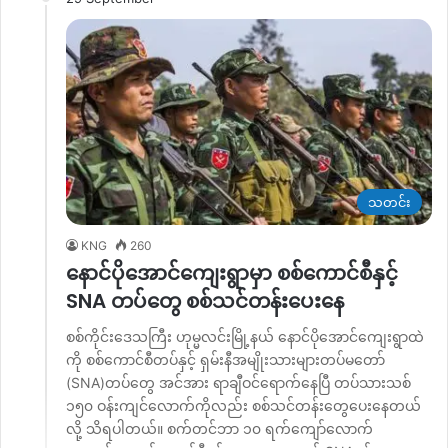
သတင်း
KNG
260
နောင်ပိုအောင်ကျေးရွာမှာ စစ်ကောင်စီနှင့်
SNA တပ်တွေ စစ်သင်တန်းပေးနေ
စစ်ကိုင်းဒေသကြီး ဟုမ္မလင်းမြို့နယ် နောင်ပိုအောင်ကျေးရွာထဲ
ကို စစ်ကောင်စီတပ်နှင့် ရှမ်းနီအမျိုးသားများတပ်မတော်
(SNA)တပ်တွေ အင်အား ရာချီဝင်ရောက်နေပြီ တပ်သားသစ်
၁၅၀ ဝန်းကျင်လောက်ကိုလည်း စစ်သင်တန်းတွေပေးနေတယ်
လို့ သိရပါတယ်။ စက်တင်ဘာ ၁၀ ရက်ကျော်လောက်