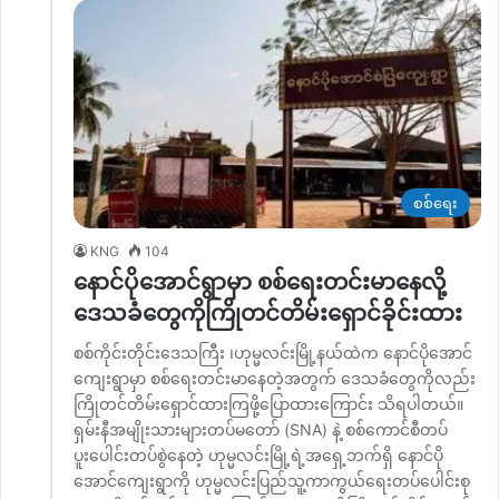
စစ်ရေး
KNG
104
နောင်ပိုအောင်ရွာမှာ စစ်ရေးတင်းမာနေလို့
ဒေသခံတွေကိုကြိုတင်တိမ်းရှောင်ခိုင်းထား
စစ်ကိုင်းတိုင်းဒေသကြီး ၊ဟုမ္မလင်းမြို့နယ်ထဲက နောင်ပိုအောင်
ကျေးရွာမှာ စစ်ရေးတင်းမာနေတဲ့အတွက် ဒေသခံတွေကိုလည်း
ကြိုတင်တိမ်းရှောင်ထားကြဖို့ပြောထားကြောင်း သိရပါတယ်။
ရှမ်းနီအမျိုးသားများတပ်မတော် (SNA) နဲ့ စစ်ကောင်စီတပ်
ပူးပေါင်းတပ်စွဲနေတဲ့ ဟုမ္မလင်းမြို့ရဲ့အရှေ့ဘက်ရှိ နောင်ပို
အောင်ကျေးရွာကို ဟုမ္မလင်းပြည်သူ့ကာကွယ်ရေးတပ်ပေါင်းစု