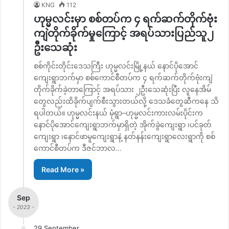
KNG
112
ဟုမ္မလင်းမှာ စစ်တပ်က ၄ ရက်ဆက်တိုက်ဗုံး
ကျဲတိုက်ခိုက်မှုကြောင့် အရပ်သားပြည်သူ၂
ဦးသေဆုံး
စစ်ကိုင်းတိုင်းဒေသကြီး ဟုမ္မလင်းမြို့နယ် နောင်ပိုအောင်
ကျေးရွာဘက်မှာ စစ်ကောင်စီတပ်က ၄ ရက်ဆက်တိုက်ဗုံးကျဲ
တိုက်ခိုက်ခဲ့တာကြောင့် အရပ်သား ၂ဦးသေဆုံးပြီး လူနေအိမ်
တွေလည်းထိခိုက်ပျက်စီးသွားတယ်လို့ ဒေသခံတွေဆီကနေ သိ
ရပါတယ်။ ဟုမ္မလင်းနယ် မုံရွာ–ဟုမ္မလင်းကားလမ်းပိုင်းက
နောင်ပိုအောင်ကျေးရွာဘက်မှာရှိတဲ့ အိုက်ခွဲကျေးရွာ ၊ပင်ခုတ်
ကျေးရွာ ၊နောင်ဖာမူကျေးရွာနဲ့ နတ်နန်းကျေးရွာလေးရွာကို စစ်
ကောင်စီတပ်က ဒီဇင်ဘာလ…
Read More »
Sep
- 2023 -
29 September