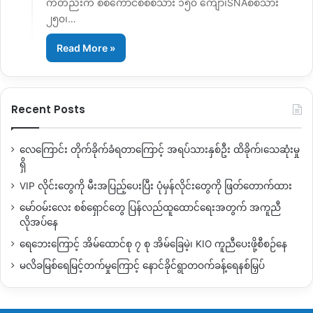
ကတည်းက စစ်ကောင်စီစစ်သား ၁၅၀ ကျော်၊SNAစစ်သား
၂၅၀၊…
Read More »
Recent Posts
လေကြောင်း တိုက်ခိုက်ခံရတာကြောင့် အရပ်သားနှစ်ဦး ထိခိုက်၊သေဆုံးမှု
ရှိ
VIP လိုင်းတွေကို မီးအပြည့်ပေးပြီး ပုံမှန်လိုင်းတွေကို ဖြတ်တောက်ထား
မော်ဝမ်းလေး စစ်ရှောင်တွေ ပြန်လည်ထူထောင်ရေးအတွက် အကူညီ
လိုအပ်နေ
ရေဘေးကြောင့် အိမ်ထောင်စု ၇ စု အိမ်ခြေမဲ့၊ KIO ကူညီပေးဖို့စီစဉ်နေ
မလိခမြစ်ရေမြင့်တက်မှုကြောင့် နောင်ခိုင်ရွာတဝက်ခန့်ရေနစ်မြှပ်