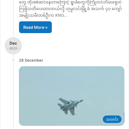
တွေ ထိုးစစ်ဆင်နေတာကြောင့် ရွာခံတွေကိုကြိုတင်တိမ်းရှောင်
ကြဖို့သတိပေးထားတယ်လို့ ဟုမ္မလင်းမြို့ခံ အသက် ၄၀ ကျော်
အမျိုးသမီးတစ်ဦးက KNG…
Read More »
Dec
- 2023 -
28 December
သတင်း