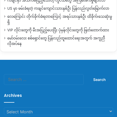
ကချင်မှာ အသက်မပြည့်သေးတဲ့ လူငယ်တွေ အကြမ်းဖက်မှုများလာ
US မှာ ဖမ်းခံရတဲ့ ကချင်ကျောင်းသားနှစ်ဦး ပြန်လည်လွတ်မြောက်လာ
လေကြောင်း တိုက်ခိုက်ခံရတာကြောင့် အရပ်သားနှစ်ဦး ထိခိုက်၊သေဆုံးမှု
ရှိ
VIP လိုင်းတွေကို မီးအပြည့်ပေးပြီး ပုံမှန်လိုင်းတွေကို ဖြတ်တောက်ထား
မော်ဝမ်းလေး စစ်ရှောင်တွေ ပြန်လည်ထူထောင်ရေးအတွက် အကူညီ
လိုအပ်နေ
Search
for:
Archives
Archives