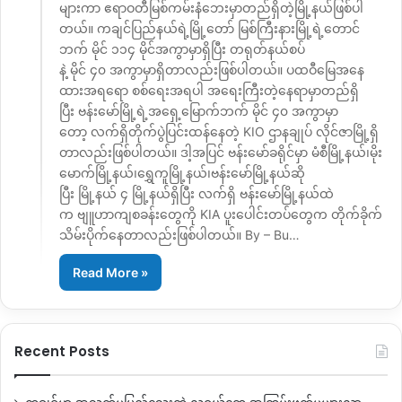
များကာ ဧရာဝတီမြစ်ကမ်းနံဘေးမှာတည်ရှိတဲ့မြို့နယ်ဖြစ်ပါ
တယ်။ ကချင်ပြည်နယ်ရဲ့မြို့တော် မြစ်ကြီးနားမြို့ရဲ့တောင်
ဘက် မိုင် ၁၁၄ မိုင်အကွာမှာရှိပြီး တရုတ်နယ်စပ်
နဲ့ မိုင် ၄၀ အကွာမှာရှိတာလည်းဖြစ်ပါတယ်။ ပထဝီမြေအနေ
ထားအရရော စစ်ရေးအရပါ အရေးကြီးတဲ့နေရာမှာတည်ရှိ
ပြီး ဗန်းမော်မြို့ရဲ့အရှေ့မြောက်ဘက် မိုင် ၄၀ အကွာမှာ
တော့ လက်ရှိတိုက်ပွဲပြင်းထန်နေတဲ့ KIO ဌာနချုပ် လိုင်ဇာမြို့ရှိ
တာလည်းဖြစ်ပါတယ်။ ဒါ့အပြင် ဗန်းမော်ခရိုင်မှာ မံစီမြို့နယ်၊မိုး
မောက်မြို့နယ်၊ရွှေကူမြို့နယ်၊ဗန်းမော်မြို့နယ်ဆို
ပြီး မြို့နယ် ၄ မြို့နယ်ရှိပြီး လက်ရှိ ဗန်းမော်မြို့နယ်ထဲ
က ဗျူဟာကျစခန်းတွေကို KIA ပူးပေါင်းတပ်တွေက တိုက်ခိုက်
သိမ်းပိုက်နေတာလည်းဖြစ်ပါတယ်။ By – Bu…
Read More »
Recent Posts