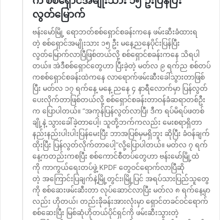
က စစ်ရှောင်အမျိုးသား ၁၅ ဦးပြန်ပြီး
လွတ်မြောက်
ဗန်းမော်မြို့ ရောဘတ်စစ်ရှောင်စခန်းကနေ ဖမ်းဆီးခံထားရ
တဲ့ စစ်ရှောင်အမျိုးသား ၁၅ ဦး မနေ့ညနေပိုင်းပြန်ပြီး
လွတ်မြောက်လာပြီဖြစ်တယ်လို့ စစ်ရှောင်စခန်းကနေ သိရပါ
တယ်။ အဲဒီစစ်ရှောင်တွေဟာ ပြီးခဲ့တဲ့ မတ်လ ၉ ရက်ည စစ်တပ်
ကစစ်ရှောင်စခန်းထဲကနေ လာရောက်ဖမ်းဆီးခေါ်သွားတာဖြစ်
ပြီး မတ်လ ၁၇ ရက်နေ့ မနေ့ ညနေ ၄ နာရီလောက်မှာ ပြန်လွတ်
ပေးလိုက်တာဖြစ်တယ်လို့ စစ်ရှောင်စခန်းတာဝန်ခံဆရာတစ်ဦး
က ပြောပါတယ်။ “အကုန်ပြန်လွတ်လာပြီ၊ ဒီက ရပ်မိရပ်ဖတစ်
ချို့နဲ့ သွားခေါ်ခဲ့တာပေါ့၊ သူတို့ဘက်ကလည်း မေးစရာရှိတာ
နည်းနည်းပါးပါးပြန်မေးပြီး ဘာအပြစ်မှမရှိဘူး ဆိုပြီး ခံဝန်ချက်
ထိုးပြီး ပြန်လွတ်လိုက်တာပေါ့”လို့ပြောပါတယ်။ မတ်လ ၇ ရက်
နေ့ကတည်းကစပြီး စစ်ကောင်စီတပ်တွေဟာ ဗန်းမော်မြို့ထဲ
ကို ကာကွယ်ရေးတပ်ဖွဲ့ KPDF တွေဝင်ရောက်လာပြီဆို
တဲ့ အကြောင်းပြချက်နဲ့မြို့တွင်း၊မြို့ပြင် အရပ်သားပြည်သူတွေ
ကို စစ်ဆေးဖမ်းဆီးတာ လုပ်ဆောင်လာပြီး မတ်လ ၈ ရက်နေ့မှာ
လည်း ဟိုတယ်၊ တည်းခိုခန်းအားလုံးမှာ ရှောင်တခင်ဝင်ရောက်
စစ်ဆေးပြီး မြစ်ဆုံဟိုတယ်ပိုင်ရှင်ကို ဖမ်းဆီးသွားတဲ့