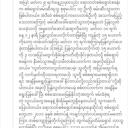
အပြင် မတ်လ ၉ ရက်နေ့ညမှာလည်း ရောဘတ်စစ်ရှောင်စခန်း
က စစ်ရှောင်ဖမ်းဆီးရသူ စုစုပေါင်း ၁၇ ဦးကို ဖမ်းဆီးသွားတာ
ဖြစ်ပါတယ်။ အဲဒီထဲ စစ်ရှောင်ကလေးတစ်ဦးကို အသက်မပြည့်
သေးတာကြောင့် ဖမ်းဆီးခေါ်ဆောင်သွားတဲ့နေ့မှာဘဲ ပြန်လွတ်
ပေးခဲ့သလို အမှုတော်ဆောင်ဆရာကိုတော့ မတ်လ ၁၀ ရက်
နေ့ ၁၂ နာရီ ပြန်လွတ်ပေးလိုက်တာဖြစ်ပြီး ကျန်တဲ့ ၁၅ ယောက်
ကိုတော့ တစ်ပတ်အကြာ မတ်လ ၁၇ ရက်အကြာမှပြန်လွတ်ပေး
ခဲ့တာဖြစ်ပါတယ်။ ဒါ့အပြင် ပြန်လွတ်ပေးလိုက်တဲ့ ၁၅ ယောက်
ကို ၃ လအပြင်မထွက်ဖို့ခံဝန်ကတိထိုးခိုင်းခဲ့တယ်လို့ စစ်ရှောင်
စခန်းက နီးစပ်သူအမျိုးသမီးတစ်ယောက်က အခုလိုပြောပါ
တယ်။ “လွတ်တာကလွတ်တာပေမဲ့၊ သူတို့ကို အပြင်မထွက်ရ
လို့ လက်မှတ်ထိုးထားရတာပေါ့၊ သူတို့ စစ်စရာမေးစရာရှိလာ
ရင် အချိန်မရွေးပြန်လာခေါ် နိုင်တယ်လို့လည်းပြောတယ်”လို့ဆို
ပါတယ်။ အခုလို ပြန်လွတ်လာပေမဲ့ စစ်တပ်ဘက်က အချိန်မ
ရွေးပြန်ခေါ်ပြီး စစ်ဆေးမေးမြန်နိုင်တဲ့အတွက် ဖမ်းခံခဲ့ရ
တဲ့ လူငယ်တွေအနေနဲ့ စိုးရိမ်မှုတွေရှိနေတယ်လို့ သူကဆက်
ပြောပါတယ်။ ရောဘတ်စစ်ရှောင်စခန်းမှာနေထိုင်တဲ့ စစ်ရှောင်
တွေဟာ ၂၀၁၁ ခုနှစ် စစ်တပ်နဲ့ ကချင်လွတ်လပ်ရေးတပ်မတော်
ကြား တစ်ကျော့ပြန်တိုက်ပွဲကြောင့် ထွက်ပြေးတိမ်းရှောင် လာသူ
တွေဖြစ်ပြီး လူဦးရေ စုစုပေါင်း ၃၃၁၀ ယောက်နဲ့ အိမ်ထောင်စု