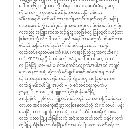
ပေါင်း ၅၆၂ စု ရှိတယ်လို့ သိရပါတယ်။ ဖမ်းဆီးခံရသူတွေ
ကို စကခ ၂၁ မှာဖမ်းဆီးထိန်းသိမ်းထားပြီး စစ်ဆေး
ချိန် အရောင်သတ်မှတ်ကာ အညိုရောင်၊အနက်ရောင်၊ အဖြူ
ရောင်အဆင့်လို့ သတ်မှတ်ပြီး စစ်ဆေးခဲ့ကာ ဒီစစ်ရှောင် ၁၅ ဦး
ကလည်း အဖြူရောင်အဆင့်ရှိသူတွေဖြစ်လို့ ပြန်လွတ်ပေးခဲ့တာ
ဖြစ်တယ်လို့ သိရပါတယ်။ ခုလို အရပ်သားတွေကို ပစ်မှတ်ထား
ဖမ်းဆီးအပြင် လက်နက်ကြီးပစ်ခတ်နေတာဟာ ကချင်
လွတ်လပ်ရေးတပ်မတော် KIA ၊ ကချင်ပြည်သူ့ကာကွယ်ရေး
တပ် KPDF၊ ရက္ခိုင့်တပ်တော် AA ပူးပေါင်းတပ်တွေဘက်
က မြစ်ကြီးနား– ဗန်းမော်လမ်းတစ်လျှောက်အပါအဝင် ကချင်
ဒေသနေရာအနှံ့ ဆိုသလို စစ်မျက်နှာဖွင့် စစ်ဆင်ရေးစတင်
လိုက်တဲ့နေ့ကစတာဖြစ်တယ်လို့ မြို့ခံတွေကပြောပါတယ်။
လက်ရှိ ဗန်းမော်မြို့ အမှတ် –၂၁ စစ်ဆင်ရေးကွပ်ကဲမှု
ဌာနချုပ် (စကခ ၂၁) ဗျူဟာကုန်းနဲ့ဗန်းမော်မြို့
အခြေစိုက် ၂၃၆ ဟာ မြို့ပတ်ပတ်လည် လက်နက်ကြီးပစ်ခတ်
တာဟာ အင်မတန်ကိုဆိုးရွားလွန်းနေတယ်လို့ သိရပါတယ်။ ဗန်း
မော်မြို့ဟာ ကချင်ပြည်နယ်ရဲ့ သင်္ဘောဆိပ်ကမ်းရှိတဲ့တစ်ခု
တည်းသော မြို့နယ်ဖြစ်သလို အစိုးရအဆက်ဆက် ခရိုင်ရုံးစိုက်
တဲ့မြို့နယ်ဖြစ်ပါတယ်။မြို့ဧရိယာနည်းပြီး ကျေးလက်ဧရိယာ