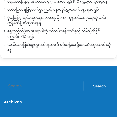
ရေဘေးကြောင့် အိမ်ထောင်စု ၇ စု အိမ်ခြေမဲ့၊ KIO ကူညီပေးဖို့စီစဉ်နေ
မလိခမြစ်ရေမြင့်တက်မှုကြောင့် နောင်ခိုင်ရွာတဝက်ခန့်ရေနစ်မြှပ်
မိုးကြောင့် ကွင်းလမ်းသွားလာရေး ပိုခက်၊ ကုန်တင်ယာဉ်တွေကို ဆင်၊
ထွန်စက်နဲ့ ဆွဲထုတ်နေရ
ရွှေကူတိုက်ပွဲမှာ အရေးပါတဲ့ စစ်တပ်စခန်းတစ်ခုကို သိမ်းပိုက်နိုင်
ကြောင်း KIO ပြော
လယ်ယာမြေထဲရွှေတူးဖော်နေတာကို ရပ်တန့်ပေးဖို့ဒေသခံတွေတောင်းဆို
နေ
Search
for:
Archives
Archives