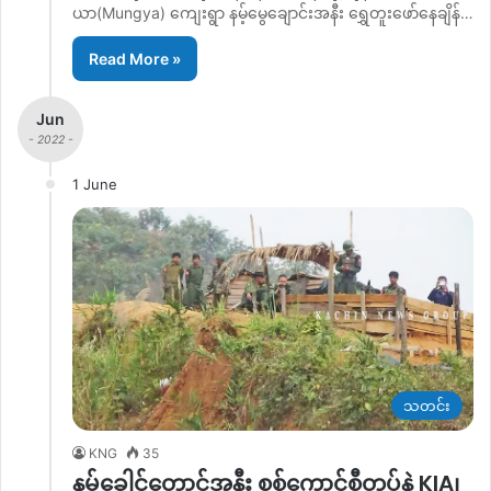
ယာ(Mungya) ကျေးရွာ နမ့်မွေချောင်းအနီး ရွှေတူးဖော်နေချိန်…
Read More »
Jun
- 2022 -
1 June
သတင်း
KNG
35
နမ့်ခေါင်တောင်အနီး စစ်ကောင်စီတပ်နဲ့ KIA၊