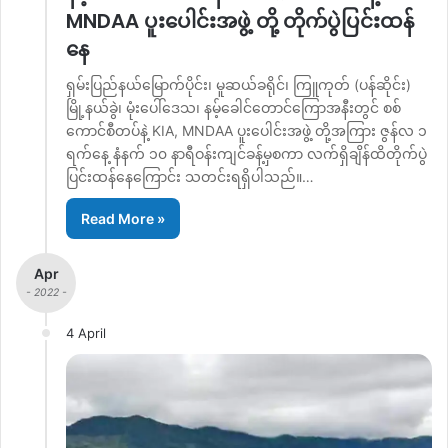
MNDAA ပူးပေါင်းအဖွဲ့ တို့ တိုက်ပွဲပြင်းထန်
နေ
ရှမ်းပြည်နယ်မြောက်ပိုင်း၊ မူဆယ်ခရိုင်၊ ကြူကုတ် (ပန်ဆိုင်း)
မြို့နယ်ခွဲ၊ မုံးပေါ်ဒေသ၊ နမ့်ခေါင်တောင်ကြောအနီးတွင် စစ်
ကောင်စီတပ်နဲ့ KIA, MNDAA ပူးပေါင်းအဖွဲ့ တို့အကြား ဇွန်လ ၁
ရက်နေ့ နံနက် ၁၀ နာရီဝန်းကျင်ခန့်မှစကာ လက်ရှိချိန်ထိတိုက်ပွဲ
ပြင်းထန်‌နေကြောင်း သတင်းရရှိပါသည်။…
Read More »
Apr
- 2022 -
4 April