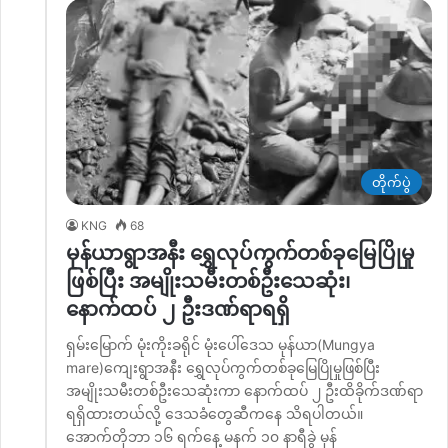
တိုက်ပွဲ
KNG
68
မုန်ယာရွာအနီး ရွှေလုပ်ကွက်တစ်ခုမြေပြိုမှု
ဖြစ်ပြီး အမျိုးသမီးတစ်ဦးသေဆုံး၊
နောက်ထပ် ၂ ဦးဒဏ်ရာရရှိ
ရှမ်းမြောက် မုံးကိုးခရိုင် မုံးပေါ်ဒေသ မုန်ယာ(Mungya
mare)ကျေးရွာအနီး ရွှေလုပ်ကွက်တစ်ခုမြေပြိုမှုဖြစ်ပြီး
အမျိုးသမီးတစ်ဦးသေဆုံးကာ နောက်ထပ် ၂ ဦးထိခိုက်ဒဏ်ရာ
ရရှိထားတယ်လို့ ဒေသခံတွေဆီကနေ သိရပါတယ်။
အောက်တိုဘာ ၁၆ ရက်နေ့ မနက် ၁၀ နာရီခွဲ မုန်