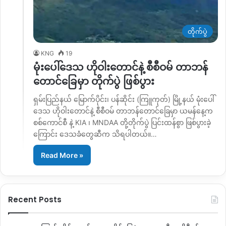
တိုက်ပွဲ
KNG
19
မုံးပေါ်ဒေသ ဟိုဝါးတောင်နဲ့ စီစီဝမ် တာဘန်
တောင်ခြေမှာ တိုက်ပွဲ ဖြစ်ပွား
ရှမ်းပြည်နယ် မြောက်ပိုင်း၊ ပန်ဆိုင်း (ကြူကုတ်) မြို့နယ် မုံးပေါ်
ဒေသ ဟိုဝါးတောင်နဲ့ စီစီဝမ် တာဘန်တောင်ခြေမှာ ယမန်နေ့က
စစ်ကောင်စီ နဲ့ KIA ၊ MNDAA တို့တိုက်ပွဲ ပြင်းထန်စွာ ဖြစ်ပွားခဲ့
ကြောင်း ဒေသခံတွေဆီက သိရပါတယ်။…
Read More »
Recent Posts