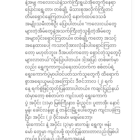
နဲ့အမျှ ကလေးငယ်နဲ့သက်ကြီးရွယ်အိုတွေကိုနေရာ
ပြောင်းရွှေ့တာ၊ တစ်ချို့ မိသားစုအလိုက်ကြိုတင်
တိမ်းရှောင်နေကြတယ်လို့ နောက်ထပ်ဒေသခံ
အမျိုးသမီးတစ်ဦး ပြောပါတယ်။ “ကလေးငယ်တွေ
များတဲ့အိမ်တွေနဲ့အသက်ကြီးတဲ့သူရှိတဲ့အိမ်တွေ
အများပိုင်းရှောင်ကြတယ်။ တစ်ချို့ကတော့ အသင့်
အနေထားပေါ့ ကသာလိုအားလုံးနီးပါးရှောင်ကြတာ
တော့ မဟုတ်ဘူး။ ဒီအပတ်ကတော့ ရှောင်တဲ့သူတွေပို
များလာတယ်”လို့ပြောပါတယ်။ ဒါ့အပြင် တစ်ဖက်မှာ
လည်း ရွှေကူကာကွယ်ရေးတပ်ဘက်က စစ်တပ်ရဲ့
ရွေးကောက်ပွဲမှာပါဝင်ပတ်သက်သူတွေကို ထိရောက်
စွာအရေးယူမယ့်အကြောင်း ဒီဇင်ဘာလ (၂) ရက်
နေ့ ရက်စွဲဖြင့်ထုတ်ပြန်ထားပါတယ်။ ကချင်ပြည်နယ်
ထဲမှာတော့ စစ်တပ်က ကျင်းပတဲ့ ရွှေးကောက်
ပွဲ အပိုင်း (၁)မှာ မြစ်ကြီးနား၊ မိုးညှင်း၊ ပူတာအို၊ နောင်
မွန်၊ ခေါင်လန်ဖူး နဲ့ တနိုင်းမြို့ပေါ်တွေမှာ ကျင်းပခဲ့ကြ
ပြီး၊ အပိုင်း (၂) ဝိုင်းမော်၊ မချမ်းဘော့၊
မိုးကောင်း နဲ့ အပိုင်း (၃)မှာ ဖားကန့်၊ ရွှေကူ၊ ဗန်း
မော် တွေမှာ ကျင်းပဖို့ ထုတ်ပြန်ထားတာလည်းဖြစ်ပါ
တယ်။ ပြည်နယ် ပါတီတွေအနေနဲ့