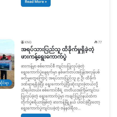
Read More »
KNG
77
အရပ်သားပြည်သူ ထိခိုက်မှုရှိခဲ့တဲ့
ဖားကန့်ရွေးကောက်ပွဲ
ဖားကန့်မှာ စစ်ကောင်စီ ကျင်းပပြုလုပ်ခဲ့တဲ့
ရွေးကောက်ပွဲနေ့ရက်မှာ နှစ်ဖက်တပ်အပြန်အလှန်ပစ်
ခတ်မှုတွေကြောင့် အရပ်သားပြည်သူ ၉ ဦး ထိခိုက်
ိုင်ရာ
ဒဏ်ရာရရှိခဲ့ပြီး ရွေးကောက်ပွဲပြီးဆုံးသွားခဲ့တယ်လို့
သိရပါတယ်။ စစ်ကောင်စီရဲ့ တတိယအကြိမ်ကျင်းပ
ပြုလုပ်ခဲ့တဲ့ ရွေးကောက်ပွဲမှာ ကချင်ပြည်နယ်ထဲက
တိုက်ပွဲဧရိယာဖြစ်တဲ့ ဖားကန့်မြို့နယ် ပါဝင်ခဲ့ပြီးတော့
ရွေးကောက်ပွဲကျင်းပခဲ့တဲ့ ဇန်နဝါရီလ…