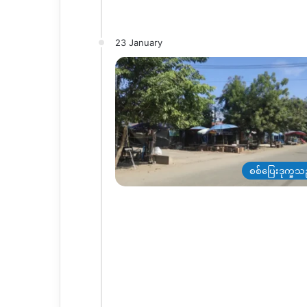
23 January
စစ်ပြေးဒုက္ခသ