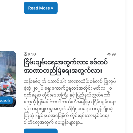
Read More »
KNG
99
ငြိမ်းချမ်းရေးအတွက်လား စစ်တပ်
အာဏာတည်မြဲရေးအတွက်လား
ဆန်းစစ်ချက် ဆောင်းပါး အာဏာသိမ်းစစ်တပ် ပြုလုပ်
ခဲ့တဲ့ ၂၀၂၆ ရွေးကောက်ပွဲရလဒ်အတိုင်း မတ်လ ၂၀
ရက်နေ့မှာ တိုင်းဒေသကြီး နှင့် ပြည်နယ်လွှတ်တော်
င်းပါး
တွေကို ပြန်ခေါ်ထားပါတယ်။ ဒီအချိန်မှာ ငြိမ်းချမ်းရေး
နှင့် တရားမျှတမှုအတွက်ဆိုပြီး ဝင်ရောက်ယှဉ်ပြိုင်ခဲ့
ကြတဲ့ ပြည်နယ်အခြေစိုက် တိုင်းရင်းသားနိုင်ငံရေး
ပါတီတွေအတွက် မေးခွန်းများစွာ…