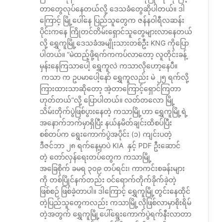
တာတွေလုပ်နေတယ်လို့ ဒေသခံတွေဆိုပါတယ်။ ဒါ
ကြောင့် မြို့ပေါ်နေ ပြည်သူတွေက ဇန်နဝါရီလဆန်း
ပိုင်းကနေ ကြိုတင်တိမ်းရှောင်သူတွေများလာနေတယ်
လို့ ရွှေကူမြို့ဒေသခံအမျိုးသားတစ်ဦး KNG ကိုပြော
ပါတယ်။ “မဲထည့်ဖို့ရက်ကကပ်လာတော့ လူတိုင်းခန့်
မှန်းနေကြသာပေါ့ ရွှေကူလဲ ကသာလိုဟော့နေပီ။
ကသာ က ဥပမာပေါ့နော် ရွှေကူလည်း မဲ ၂၅ ရက်လို့
ကြားထားသာဆိုတော့ အဲ့တာကြောင့်ရှောင်ကြတာ
ဟုတ်တယ်”လို့ ပြောပါတယ်။ လတ်တလော မြို့
သိမ်းတိုက်ပွဲဖြစ်ပွားနေတဲ့ ကသာမြို့ဟာ ရွှေကူမြို့ရဲ့
အနောက်ဘက်မှာရှိပြီး နယ်နမိတ်ချင်းထိစပ်ပြီး
စစ်တပ်က ရွေးကောက်ပွဲအပိုင်း (၁) ကျင်းပတဲ့
ဒီဇင်ဘာ ၂၈ ရက်နေ့မှာပဲ KIA နှင့် PDF ဦးဆောင်
တဲ့ တော်လှန်ရေးတပ်တွေက ကသာမြို့
အခြေစိုက် ခမရ ၃၀၉ တပ်ရင်း၊ ကာကင်းစခန်းများ
ကို တစ်ပြိုင်နက်တည်း ဝင်ရောက်တိုက်ခိုက်ခဲ့တဲ့
ဖြစ်စဉ် ဖြစ်ခဲ့တာပါ။ ဒါကြောင့် ရွှေကူမြို့တွင်းနေထိုင်
တဲ့ပြည်သူတွေကလည်း ကသာမြို့လိုဖြစ်လာမှာစိုးရိမ်
တဲ့အတွက် ရွှေကူမြို့ပေါ်ရွေးကောက်ပွဲရက်နီးလာတာ