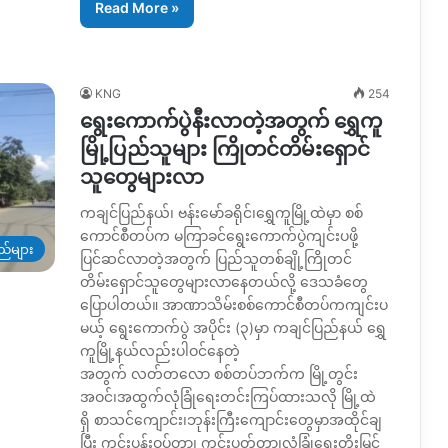
Read More »
KNG
254
ရွေးကောက်ပွဲနီးလာတဲ့အတွက် ရွှေကူ
မြို့ပြည်သူများ ကြိုတင်တိမ်းရှောင်
သူတွေများလာ
ကချင်ပြည်နယ်၊ ဗန်းမော်ခရိုင်၊ရွှေကူမြို့ထဲမှာ စစ်
ကောင်စီတပ်က မကြာခင်ရွေးကောက်ပွဲကျင်းပဖို့
ည်များ
ပြင်ဆင်လာတဲ့အတွက် ပြည်သူတစ်ချို့ကြိုတင်
တိမ်းရှောင်သူတွေများလာနေတယ်လို့ ဒေသခံတွေ
ပြောပါတယ်။ အာဏာသိမ်းစစ်ကောင်စီတပ်ကကျင်းပ
မယ့် ရွေးကောက်ပွဲ အပိုင်း (၃)မှာ ကချင်ပြည်နယ် ရွှေ
ကူမြို့နယ်လည်းပါဝင်နေတဲ့
အတွက် လတ်တလော စစ်တပ်ဘက်က မြို့တွင်း
အဝင်၊အထွက်လုံခြုံရေးတင်းကြပ်ထားသလို မြို့ထဲ
ရှိ စာသင်ကျောင်း၊ဘုန်းကြီးကျောင်းတွေမှာအထိုင်ချ
ပြီး ကင်းပုန်းဝပ်တာ၊ ကင်းပတ်တာ၊လုံခြုံရေးတိုးမြင့်