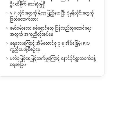
ဦး ထိခိုက်၊သေဆုံးမှုရှိ
VIP လိုင်းတွေကို မီးအပြည့်ပေးပြီး ပုံမှန်လိုင်းတွေကို
ဖြတ်တောက်ထား
မော်ဝမ်းလေး စစ်ရှောင်တွေ ပြန်လည်ထူထောင်ရေး
အတွက် အကူညီလိုအပ်နေ
ရေဘေးကြောင့် အိမ်ထောင်စု ၇ စု အိမ်ခြေမဲ့၊ KIO
ကူညီပေးဖို့စီစဉ်နေ
မလိခမြစ်ရေမြင့်တက်မှုကြောင့် နောင်ခိုင်ရွာတဝက်ခန့်
ရေနစ်မြှပ်