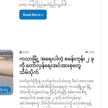
တော့ ကချင်ပြည်နယ်ပြည်သူ့ပါတီ –…
Read More »
KNG
478
ကသာမြို့ အရေးပါတဲ့ စခန်းကုန်း ၂ ခု
ကို တော်လှန်ရေးအင်အားစုတွေ
သိမ်းပိုက်
လက်နက်ကြီးနဲ့ လက်နက်ငယ်သံတွေ ဒီဇင်ဘာလအစ
ကတည်းက ခပ်စိပ်စိပ်ကြားနေရတဲ့ ကသာမြို့မှာ မြို့
ိုက်ပွဲ
သိမ်းတိုက်ပွဲစတင်နေ ပြီလို့သိရပြီး စစ်ကောင်စီရဲ့
အရေးပါတဲ့ စခန်းကုန်း ၂ ခုကို တော်လှန်ရေး
အင်အားစုတွေ သိမ်းပိုက်ထားတယ်လို့ ဒေသခံတွေနဲ့