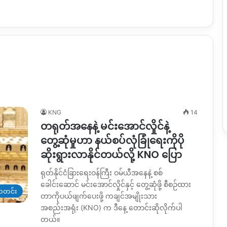
KNG
14
တရုတ်အနေနဲ့ မင်းအောင်လှိုင်နဲ့
တွေ့ဆုံမှုဟာ နယ်စပ်လုံခြုံရေးကိုပို
ဆိုးရွားလာနိုင်တယ်လို့ KNO ပြော
ရုတ်နိုင်ငံခြားရေးဝန်ကြီး ဝမ်ယီအနေနဲ့ စစ်
ခေါင်းဆောင် မင်းအောင်လှိုင်နှင့် တွေ့ဆုံဖို့ စီစဉ်ထား
တင်း
တာကိုပယ်ဖျက်ပေးဖို့ ကချင်အမျိုးသား
အစည်းအရုံး (KNO) က ဒီနေ့ တောင်းဆိုလိုက်ပါ
တယ်။