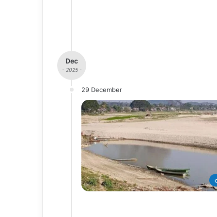
Dec
- 2025 -
29 December
တ