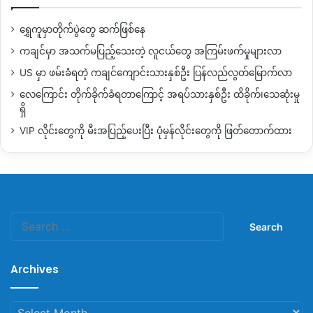
ရွှေကူမှာတိုက်ပွဲတွေ ဆက်ဖြစ်နေ
ကချင်မှာ အသက်မပြည့်သေးတဲ့ လူငယ်တွေ အကြမ်းဖက်မှုများလာ
US မှာ ဖမ်းခံရတဲ့ ကချင်ကျောင်းသားနှစ်ဦး ပြန်လည်လွတ်မြောက်လာ
လေကြောင်း တိုက်ခိုက်ခံရတာကြောင့် အရပ်သားနှစ်ဦး ထိခိုက်၊သေဆုံးမှု
ရှိ
VIP လိုင်းတွေကို မီးအပြည့်ပေးပြီး ပုံမှန်လိုင်းတွေကို ဖြတ်တောက်ထား
Search
for:
Archives
Archives