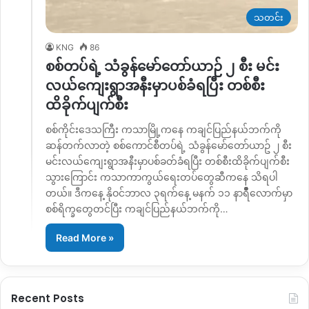
သတင်း
KNG
86
စစ်တပ်ရဲ့ သံခွန်မော်တော်ယာဉ် ၂ စီး မင်း
လယ်ကျေးရွာအနီးမှာပစ်ခံရပြီး တစ်စီး
ထိခိုက်ပျက်စီး
စစ်ကိုင်းဒေသကြီး ကသာမြို့ကနေ ကချင်ပြည်နယ်ဘက်ကို
ဆန်တက်လာတဲ့ စစ်ကောင်စီတပ်ရဲ့ သံခွန်မော်တော်ယာဥ် ၂ စီး
မင်းလယ်ကျေးရွာအနီးမှာပစ်ခတ်ခံရပြီး တစ်စီးထိခိုက်ပျက်စီး
သွားကြောင်း ကသာကာကွယ်ရေးတပ်တွေဆီကနေ သိရပါ
တယ်။ ဒီကနေ့ နိုဝင်ဘာလ ၃ရက်နေ့ မနက် ၁၁ နာရီီီီီီီီီလောက်မှာ
စစ်ရိက္ခတွေတင်ပြီး ကချင်ပြည်နယ်ဘက်ကို…
Read More »
Recent Posts