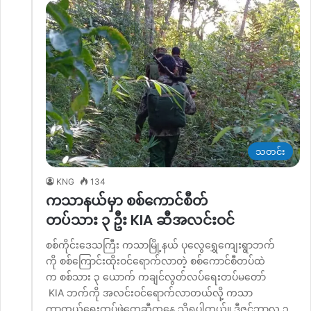
သတင်း
KNG
134
ကသာနယ်မှာ စစ်ကောင်စီတ်
တပ်သား ၃ ဦး KIA ဆီအလင်းဝင်
စစ်ကိုင်းဒေသကြီး ကသာမြို့နယ် ပုလွေရွှေကျေးရွာဘက်
ကို စစ်ကြောင်းထိုးဝင်ရောက်လာတဲ့ စစ်ကောင်စီတပ်ထဲ
က စစ်သား ၃ ယောက် ကချင်လွတ်လပ်ရေးတပ်မတော်
KIA ဘက်ကို အလင်းဝင်ရောက်လာတယ်လို့ ကသာ
ကာကွယ်ရေးတပ်ဖွဲ့တွေဆီကနေ သိရပါတယ်။ ဒီဇင်ဘာလ ၃