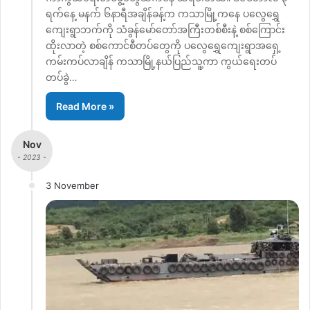
ရက်နေ့ မနက် ၆နာရီအချိန်ခန့်က ကသာမြို့ကနေ ပလွေရွှေ
ကျေးရွာဘက်ကို သံခွန်မော်တော်အကြီးတစ်စီးနဲ့ စစ်ကြောင်း
ထိုးလာတဲ့ စစ်ကောင်စီတပ်တွေကို ပလွေရွှေကျေးရွာအရှေ့
ကမ်းကပ်လာချိန် ကသာမြို့နယ်ပြည်သူ့ကာ ကွယ်ရေးတပ်
တပ်ခွဲ…
Read More »
Nov
- 2023 -
3 November