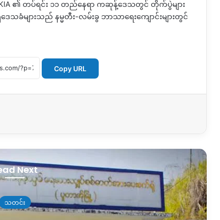
IA ၏ တပ်ရင်း ၁၁ တည်နေရာ ကဆုန့်ဒေသတွင် တိုက်ပွဲများ
ရှိဒေသခံများသည် နမ္မတီး-လမ်းခွ ဘာသာရေးကျောင်းများတွင်
Copy URL
ead Next
သတင်း