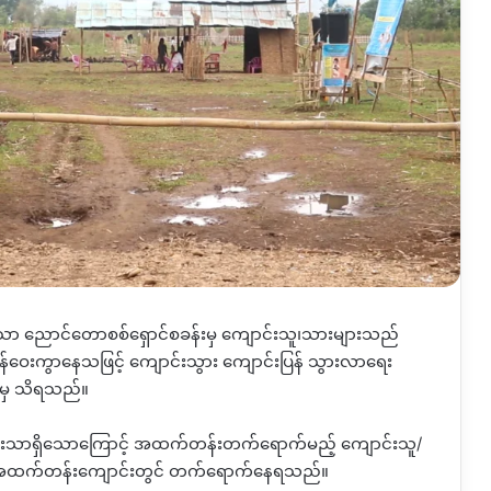
ေ့ထားသော ညောင်တောစစ်ရှောင်စခန်းမှ ကျောင်းသူ၊သားများသည်
ဝေးကွာနေသဖြင့် ကျောင်းသွား ကျောင်းပြန် သွားလာရေး
ံမှ သိရသည်။
သာရှိသောကြောင့် အထက်တန်းတက်ရောက်မည့် ကျောင်းသူ/
မ်းခွ အထက်တန်းကျောင်းတွင် တက်ရောက်နေရသည်။