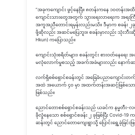
“အခုကကျောင်း ဖွင့်နေပြီ။ ၈တန်းကနေ ၁၀တန်းအထိ မ
ကျောင်းသားတွေအတွက် သွားရေးလာရေးက အရးကြီးတဲ
အကူအညီတောင်းရမှန်းလည်းမသိ။ ဒီမှာက စခန်း ၂ခုရှိ
ဖို့ဆိုလည်း အဆင်မပြေဘူး။ စခန်းမှာလည်း သုံးဘီးဆ
Hkun) ကပြောသည်။
ကျောင်းသုံးစရိတ်များ၊ စခန်းတွင်း စားဝတ်နေရေး အခ
မလုံလောက်မှုစသည့် အခက်အခဲများလည်း နောက်
လက်ရှိစစ်ရှောင်စခန်းတွင် အခြေခံပညာကျောင်းတက်နေ
အထဲ အယောက် ၄၀ မှာ အထက်တန်းအဆင့်ဖြစ်သောကြော
ဖြစ်သည်။
ညောင်တောစစ်ရှောင်စခန်းသည် ယခင်က နမ္မတီး-လမ်းခ
ခိုလှုံနေသော စစ်ရှောင်စခန်း ၂ ခုဖြစ်ပြီး Covid-1
ဆန်းတွင် ညောင်တောကျေးရွာသို့ ပြောင်းရွေ့ခဲ့ခြင်