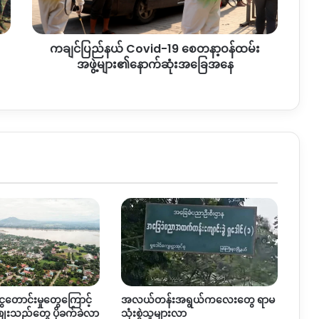
အခြေအနေ
ကချင်ပြည်နယ် Covid-19 စေတနာ့ဝန်ထမ်း
အဖွဲ့များ၏နောက်ဆုံးအခြေအနေ
ွေတောင်းမှုတွေကြောင့်
အလယ်တန်းအရွယ်ကလေးတွေ ရာမ
စျေးသည်တွေ ပိုခက်ခဲလာ
သုံးစွဲသူများလာ