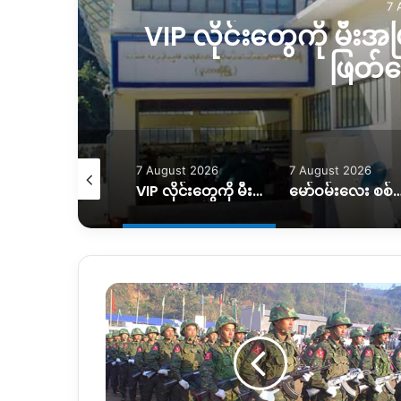
7 
စ်
VIP လိုင်းတွေကို မီးအပြ
ဖြတ်
August 2026
7 August 2026
7 August 2026
လေကြောင်း တိုက်ခိုက်ခံရတာကြောင့် အရပ်သားနှစ်ဦး ထိခိုက်၊သေဆုံးမှုရှိ
VIP လိုင်းတွေကို မီးအပြည့်ပေးပြီး ပုံမှန်လိုင်းတွေကို ဖြတ်တောက်ထား
မော်ဝမ်းလေး စစ်ရှောင်တွေ ပြန်လည်ထူထောင်ရေးအတွက် အ
၂၁
ရာစု
ပင်
လုံ
ညီလာခံ
သို့