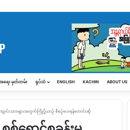
့်အရေး မှတ်တမ်း
ရုပ်သံ
ENGLISH
KACHIN
ABOUT US
ကျောင်းသားများအတွက်ကြိုပို့ယာဉ် စီစဉ်ပေးရန်တောင်းဆို
စစ်ရှောင်စခန်းမှ