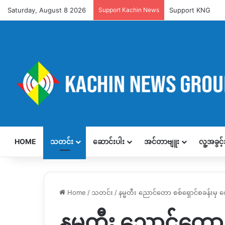
Saturday, August 8 2026
Support Kachin News
Support KNG
HOME
သတင်း
ဆောင်းပါး
အင်တာဗျူး
လူ့အခွင
Home
/
သတင်း
/
နမ္မတီး ညောင်တော စစ်ရှောင်စခန်းမှ 
နမ္မတီး ညောင်တော 