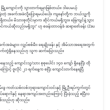
ြို့ကျောင်းကို သွားတက်ရမှာဖြစ်တယ်။ ဒါပေမယ့်
့ အခက်အခဲလို့ပြောရမယ်ပေါ့။ ကျနော်တို့က ဘယ်သူ့ကို
တယ်။ မိသားစုတိုင်းမှာက ဆိုင်ကယ်မရှိဘူး။ ခြေကျင်နဲ့သွား
ိုင်ကယ်ဆိုလည်းမရှိဘူး” ဟု စခန်းတာဝန်ခံ ဆရာဇော်ခန်း (Zau
က်အခဲများ၊ လျှပ်စစ်မီး၊ ရေချိုးခန်း နှင့် အိမ်သာအရေအတွက်
ဆက်တွဲရှိနေသည်ဟု သူက ဆက်ပြောသည်။
သည့် ကျောင်းသူ/သား စုစုပေါင်း ၁၄၀ ကျော် ရှိနေပြီး ထို
င့် ဇူလိုင် ၂၁ ရက်နေ့က စပြီး ကျောင်းတက်နေရပြီ
ွ ကတ်သစ်လစ်ဘုရားကျောင်းဝင်းနှင့် မြို့ဦးရပ်ကွက်တွင်
9 ကပ်ရောဂါနှင့် နေရာအကျပ်အတည်းကြောင့် ပြီးခဲ့သည့် ဧပြီလ
းဖြစ်သည်ဟု ဆိုသည်။