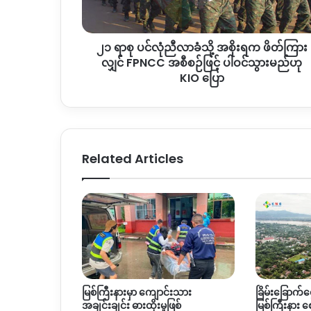
အစိုးရ
က
ဖိတ်ကြား
၂၁ ရာစု ပင်လုံညီလာခံသို့ အစိုးရက ဖိတ်ကြား
လျှင်
FPNCC
လျှင် FPNCC အစီစဉ်ဖြင့် ပါဝင်သွားမည်ဟု
အ
KIO ပြော
စီစဉ်
ဖြင့်
ပါဝင်
သွား
မည်
Related Articles
ဟု
KIO
ပြော
မြစ်ကြီးနားမှာ ကျောင်းသား
ခြိမ်းခြောက်င
အချင်းချင်း ဓားထိုးမှုဖြစ်
မြစ်ကြီးနား 