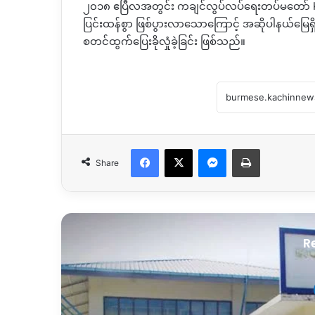
၂၀၁၈ ဧပြီလအတွင်း ကချင်လွပ်လပ်ရေးတပ်မတော် K
ပြင်းထန်စွာ ဖြစ်ပွားလာသောကြောင့် အဆိုပါနယ်မြေ
စတင်ထွက်ပြေးခိုလှုံခဲ့ခြင်း ဖြစ်သည်။
Facebook
X
Messenger
Print
Share
R