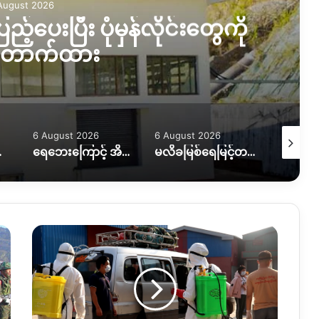
August 2026
ည့်ပေးပြီး ပုံမှန်လိုင်းတွေကို
တောက်ထား
6 August 2026
6 August 2026
5 August
ကူညီလိုအပ်နေ
ရေဘေးကြောင့် အိမ်ထောင်စု ၇ စု အိမ်ခြေမဲ့၊ KIO ကူညီပေးဖို့စီစဉ်နေ
မလိခမြစ်ရေမြင့်တက်မှုကြောင့် နောင်ခိုင်ရွာတဝက်ခန့်ရေနစ်မြှပ်
ကချင်ပြည်နယ်
Covid-
19
စေတနာ့ဝန်ထမ်း
အဖွဲ့
များ၏နောက်ဆုံး