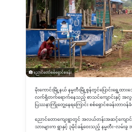
ညောင်တော်စစ်ရှောင်စခန်း
မိုးကောင်းမြို့နယ် နမ္မတီးမြို့စွန်တွင်ပြောင်းရွ
လက်ရှိတက်ရောက်နေသည့် စာသင်ကျောင်းနှင့် အလွန်
ပြဿနာကြုံတွေ့နေရကြောင်း စစ်ရှောင်စခန်းတာဝန်ခ
ညောင်တောကျေးရွာတွင် အလယ်တန်းအဆင့်ကျောင်း
သားများက ရွာနှင့် ၃မိုင်ခန့်ဝေးသည့် နမ္မတီး-လ