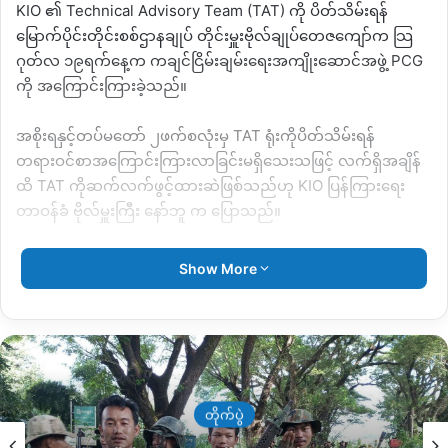
KIO ၏ Technical Advisory Team (TAT) ကို ပိတ်သိမ်းရန်
မြောက်ပိုင်းတိုင်းစစ်ဌာနချုပ် တိုင်းမှူးဗိုလ်ချုပ်တေဇကျော်က သြ
ဂုတ်လ ၁၉ရက်နေ့က ကချင်ငြိမ်းချမ်းရေးအကျိုးဆောင်အဖွဲ့ PCG
ကို အကြောင်းကြားခဲ့သည်။
အစိုးရနှင့်တပ်မတော် ၂ဖက်စလုံးမှ TAT ရုံးကိုပိတ်သိမ်းရန်
တရားဝင်စာအကြောင်းကြားလာခြင်းမရှိသေးသဖြင့် လက်ရှိအချိန်
ထိ TAT ကိုဆက်လက်ဖွင့်ထားဆဲဖြစ်သည်ဟု KIO ပြန်ကြားရေး
တာဝန်ခံ ဗိုလ်မှူးကြီး နော်ဘူ က ပြောသည်။
စက်တင်ဘာလ ၅ ရက်နေ့ နေပြည်တော်တွင် ပြုလုပ်သော သမ္မတရုံး
Show More
သတင်းစာရှင်းလင်းပွဲတွင် မြစ်ကြီးနားရှိ KIO ၏ နည်းပညာ
အထောက်အကူပြုရုံး TAT ကို လက်ရှိအချိန်အသက်ဝင်ခြင်းရှိမရှိ
စိစစ်သွားမည်ဟု သမ္မတရုံးပြောရေးဆိုခွင့်ရှိသူ ဦးဇော်ဌေးက
ပြောဆိုသွားသည်။
“အဲတာက PCG ကနေတဆင့် တင်လာတာပေါ့နော်။ တပ်မတော်က
မြေယာနှင့် သဘာဝပတ
နေ ပိတ်ထားခိုင်းတယ်။ မြစ်ကြီးနားမှာရှိတဲ့ နည်းပညာ Technical