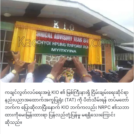
ကချင်လွတ်လပ်ရေးအဖွဲ့ KIO ၏ မြစ်ကြီးနားရှိ ငြိမ်းချမ်းရေးဆိုင်ရာ
နည်းပညာအထောက်အကူပြုရုံး (TAT) ကို ပိတ်သိမ်းရန် တပ်မတော်
ဘက်က ပြောဆိုလာပြီးနောက် KIO ဘက်ကလည်း NRPC ၏သဘာ
ထားကိုမေးမြန်းထားရာ ပြန်လည်တုံ့ပြန်မှု မရရှိသေးကြောင်း
ဆိုသည်။