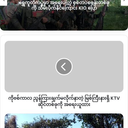
့ စစ်တပ်စခန်းတစ်ခု
လယ်ယာမြေထဲရွှေတူးဖော်နေတာ
Assistant Team ကိုပြောတာဖြစ်တယ်။ ကျနော်တို့က ဘယ်ဟာ
ာင်း KIO ပြော
ဒေသခံတွေတောင်
ဆောင်ရွက်တာလဲဆိုတော့ Bilateral သဘောတူညီချက်အရပါ။
အဲဒီသဘောတူညီချက်တွေက ဘယ်ဟာတွေ အသက်ဝင်သေး
သလဲ။ ဘယ်ဟာတွေက အသက်မဝင်တော့ဘူးလဲ ဆိုတာကို ကျနော်
တို့ကပြန်ကြည့်ဖို့လိုတယ်” ဟု ပြောဆိုသည်။
ကို
လက်ရှိငြိမ်းချမ်းရေးဆိုင်ရာလုပ်ငန်းစဉ်များကိုလုပ်ဆောင်ရာတွင်
ဗ
TAT နှင့်ဆက်သွယ်ခြင်းမရှိဘဲ PCG နှင့်သာ ဆက်သွယ်နေခြင်းဖြစ်
စ်
ပြီး TAT ဖြင့်လည်း အလုပ်တစ်ခါမှမလုပ်သေးကြောင်း ဦးဇော်ဌေး
ကာလ
ညွန်
က ပြောဆိုသွားသည်။
ကြား
ချက်မ
“PCG သည် မြစ်ကြီးနားကနေ လိုင်ဇာကိုသွားလို့ရတယ်။ သူ့ကိုမ
လိုက်နာ
ဖမ်းဘူး။ ဘာလို့လဲဆိုတော့ တရားဝင်အကျိုးဆောင် အဖြစ်
တဲ့
သဘောတူထားတယ်။ သူ့ကိုကျနော်တို့ဆီက စာတွေ သတင်းစကား
ကိုဗစ်ကာလ ညွန်ကြားချက်မလိုက်နာတဲ့ မြစ်ကြီးနားရှိ KTV
မြစ်
တွေပေးလိုက်တယ်။ သူပြန်လာရင် ကျနော်တို့ကို ဆက်သွယ်တယ်။
ကြီး
ဆိုင်တစ်ခုကို အရေးယူထား
နား
ဒီဘက်ခေတ်မှာ TAT နဲ့ကျနော်တို့ လုပ်တာတစ်ခါမှမရှိဘူး” ဟု
ရှိ
မံ
ပြောဆိုသည်။
KTV
စီ
ဆိုင်
မြို့နယ်