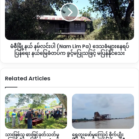
TAT ရုံးကို ငြိမ်းချမ်းရေးဆိုင်ရာလုပ်ငန်းများဆောင်ရွက်ရန် ၂၀၁၃ ခု
တစ်
န
နှစ်တွင် ဖွဲ့စည်းခဲ့ပြီး လက်ရှိချိန်ထိ မြစ်ကြီးနားမြို့ မနောကွင်းရှေ့
ခု
မ်
ကို
လင်း
တွင် ရုံးတည်ရှိသည်။
အရေးယူ
ပါ
ထား
(Nam
သမ္မတဟောင်း ဦးသိန်းစိန်လက်ထက် ငြိမ်းချမ်းရေးအတွက်
Lim
အထောက်အကူပြုရန် တရားဝင်ဖွင့်လှစ်ခဲ့သောအဖွဲ့သည် လက်ရှိ
မံစီမြို့နယ် နမ်လင်းပါ (Nam Lim Pa) ဒေသခံများနေရပ်
Pa)
အချိန်အထိလည်း ဆက်လက်တည်ရှိနေသင့်ကြောင်း ကချင်
ဒေသခံ
ပြန်ရေး နယ်မြေခံတပ်က ခွင့်မပြုသဖြင့် မပြန်နိုင်သေး
ငြိမ်းချမ်းရေးအကျိုးဆောင်အဖွဲ့ PCG မှ ဦးလမိုင်ဂွမ်ဂျာ က ပြောဆို
များ
နေရပ်
သည်။
ပြန်
Related Articles
ရေး
“စစ်တပ်ကတော့ တရားမဝင်တော့ဘူးလို့ပြောတာပေါ့။ KIO ဘက်က
နယ်မြေ
လည်း အစိုးရအနေနဲ့ ဒီအပေါ်မှာ ဘယ်လို သဘောထားတယ်ဆိုတာ
ခံတပ်
ကို တောင်းဆိုထားတယ်။ အကြောင်းမပြန်သေးဘူး။ အစိုးရက
က
ခွင့်
အကြောင်းကြားစာ ပြန်လာမှ ဆက်ရှိမယ်မရှိဘူး သိရမယ်။
မ
နောက်ပြီး TAT ကလည်း အစိုးရကနေ တရားဝင်ခွင့်ပြုထားတာဖြစ်
ပြု
တဲ့ အတွက် ကျနော်တို့မြင်တဲ့အတိုင်းပြောရမယ်ဆိုရင် တကယ်ဘဲရှိ
သဖြင့်
နေသင့်တယ်။ ဘာကြောင့်လဲဆိုတော့ ငြိမ်းချမ်းရေး အတွက် နည်း
မ
သားဖြစ်သူ ဓားဖြင့်ခုတ်သတ်မှု
ရွှေတူးဖော်မှုကြောင့် စိုက်ပျိုး
ပညာအထောက်အကူပြုဖို့ လုပ်ဆောင်နေတဲ့ အဖွဲ့အစည်းတစ်ခု
ပြန်