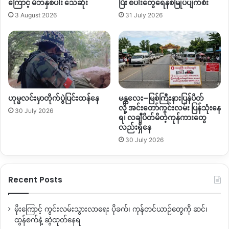
ကြောင့် မိဘနှစ်ပါး သေဆုံး
ပြီး စပါးတွေရေနစ်မြုပ်ပျက်စီး
နိုင်
လည်းဖြစ်တယ်” ဟု ပြောဆိုသည်။
3 August 2026
31 July 2026
သေး
ငြိမ်းချမ်းရေးလုပ်ငန်းများဆောင်ရွက်ရာတွင် TAT နှင့် PCG
လက်တွဲဆောင်ရွက်မှုများရှိခဲ့ပြီး အစိုးရဘက်မှ သတိမထားမိမှု
ကြောင့်ပြောဆိုနေခြင်းဖြစ်သည့်အတွက် တရားဝင်စိစစ်ဆွေးနွေးမှု
များပြုလုပ်လာချိန် TAT ၏ လုပ်ငန်းဆောင်ရွက်မှုများကို
ထည့်သွင်းရှင်းလင်းသွားမည်ဟု သူက ဆက်လက်ပြောဆိုသည်။
ဟုမ္မလင်းမှာတိုက်ပွဲပြင်းထန်နေ
မန္တလေး–မြစ်ကြီးနားပြန်ပိတ်
လို့ အင်းတော်ကွင်းလမ်း ပြန်သုံးနေ
၂၀၁၇ ခုနှစ် ဒီဇင်ဘာလတွင်လည်း KIO ၏ အဆိုပါ TAT ရုံးတွင်
30 July 2026
ရ၊ လချီပိတ်မိတဲ့ကုန်ကားတွေ
အစိုးရအာဏာပိုင်အဖွဲ့က ဝင်ရောက်စစ်ဆေးမှုများ ပြုလုပ်ခဲ့သည်။
လည်းရှိနေ
30 July 2026
ကချင်လွတ်လပ်ရေးအဖွဲ့ KIO သည် ယခင်အစိုးရလက်ထက်
ငြိမ်းချမ်းရေးဖြစ်စဉ်တွင်ပါဝင်ဆွေးနွေးခဲ့သော်လည်း တစ်နိုင်ငံလုံး
အပစ်အခတ်ရပ်စဲရေးသဘောတူစာချုပ် NCA ကို လက်မှတ်မထိုးခဲ့
Recent Posts
ပေ။
မိုးကြောင့် ကွင်းလမ်းသွားလာရေး ပိုခက်၊ ကုန်တင်ယာဉ်တွေကို ဆင်၊
လက်ရှိအချိန်တွင် မြန်မာပြည်မြောက်ပိုင်း ‘ဝ’ ပြည်
ထွန်စက်နဲ့ ဆွဲထုတ်နေရ
သွေးစည်းညီညွတ်ရေးတပ်မတော် UWSA ဦးဆောင်သော