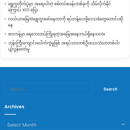
ရွှေကူတိုက်ပွဲမှာ အရေးပါတဲ့ စစ်တပ်စခန်းတစ်ခုကို သိမ်းပိုက်နိုင်
ပြည်ထောင်စုနိုင်ငံရေး ဆွေးနွေးညှိနှိုင်းရေးကော်မတီ FPNCC တွင်
ကြောင်း KIO ပြော
ပါဝင်ကာ တပ်မတော်နှင့် Bilateral လက်မှတ်ရေးထိုးရေး ကြိုးပမ်း
လယ်ယာမြေထဲရွှေတူးဖော်နေတာကို ရပ်တန့်ပေးဖို့ဒေသခံတွေတောင်းဆို
နေသည်။
နေ
ဖားကန့်မှာ ရေဘေးထပ်ကြုံရတဲ့အခြေအနေဘယ်ရှိနေသလဲ။
ပြီးခဲ့သည့် သြဂုတ်လ ၁၉ရက်နေ့မှ ၂၁ရက်နေ့အထိ နေပြည်တော်
တွင် ပြုလုပ်ခဲ့သော ပြည်ထောင်စုငြိမ်းချမ်းရေးညီလာခံ ၂၁ ရာစုပင်
ဘုန်းကြီးကျောင်းပေါက်ကွဲမှုဖြစ် အရပ်သားတစ်ဦးသေ၊သံဃာတစ်ပါး
လုံအစည်းအဝေး စတုတ္တအကြိမ်သို့ KIO အပါအဝင် FPNCC အဖွဲ့
ပျံလွန်တော်မူ
က Covid-19 ကာကွယ်ရေးခေါင်းစဉ်ဖြင့် တက်ရောက်ရန် ငြင်းဆန်
ခဲ့သည်။
Search
Copy URL
for:
Archives
Archives