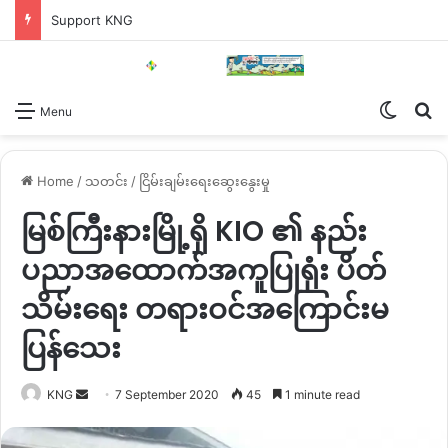
Support KNG
Switch
Se
Menu
Home
/
သတင်း
/
ငြိမ်းချမ်းရေးဆွေးနွေးမှု
မြစ်ကြီးနားမြို့ရှိ KIO ၏ နည်း
ပညာအထောက်အကူပြုရုံး ပိတ်
သိမ်းရေး တရားဝင်အကြောင်းမ
ပြန်သေး
Send
KNG
7 September 2020
45
1 minute read
an
email