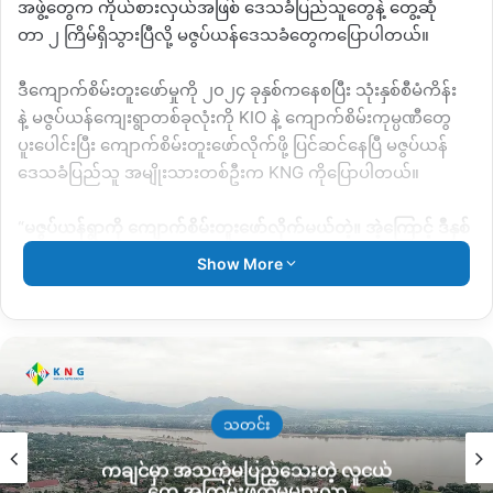
အဖွဲ့တွေက
ကိုယ်စားလှယ်အဖြစ်
ဒေသခံပြည်သူတွေနဲ့
တွေ့ဆုံ
တာ
၂
ကြိမ်ရှိသွားပြီလို့
မဇွပ်ယန်ဒေသခံတွေကပြောပါတယ်။
ဒီကျောက်စိမ်းတူးဖော်မှုကို
၂၀၂၄
ခုနှစ်ကနေစပြီး
သုံးနှစ်စီမံကိန်း
နဲ့
မဇွပ်ယန်ကျေးရွာတစ်ခုလုံးကို
KIO
နဲ့
ကျောက်စိမ်းကုမ္ပဏီတွေ
ပူးပေါင်းပြီး
ကျောက်စိမ်းတူးဖော်လိုက်ဖို့
ပြင်ဆင်နေပြီ
မဇွပ်ယန်
ဒေသခံပြည်သူ
အမျိုးသားတစ်ဦးက
KNG
ကိုပြောပါတယ်။
“
မဇွပ်ယန်ရွာကို
ကျောက်စိမ်းတူးဖော်လိုက်မယ်တဲ့။
အဲ့ကြောင့်
ဒီနှစ်
ကနေ
အိမ်ခြံဝင်းဝယ်ယူတာတွေရှိလာတယ်။
အခုတူးဖော်မယ့်ထဲ
Show More
မှာ
ကျောင်းနေရာတွေလည်းအကုန်ပါတယ်။
ဒါကြောင့်
ဒီနယ်မြေမှာ
ရှိတဲ့
KIO
တွေက
အထက်ကနေ
ညွန်ကြားချက်မရှိဘဲနဲ့
ကုမ္ပဏီတွေ
နဲ့
ပူးပေါင်းပြီး
တူးဖော်ဖို့
ပြင်ဆင်နေကြပြီ။
အဲလိုအခြေအနေတွေ
တော့ဖြစ်လာတယ်။
သူတိုရဲ့
အာဏာပါဝါတွေသုံးပြီ
လုပ်လာမယ့်ပုံစံ
တွေလည်းတွေ့နေရတယ်။
ဒါပေမယ့်
ဒေသခံတွေက
ကန့်ကွက်တာ
များပါတယ်
”
လို့ပြောပါတယ်။
သတင်း
ကချင်မှာ အသက်မပြည့်သေးတဲ့ လူငယ်
မဇွပ်ယန်ရွာကို
ကျောက်စိမ်းတူးဖော်ဖို့
လုပ်ဆောင်နေ
တွေ အကြမ်းဖက်မှုများလာ