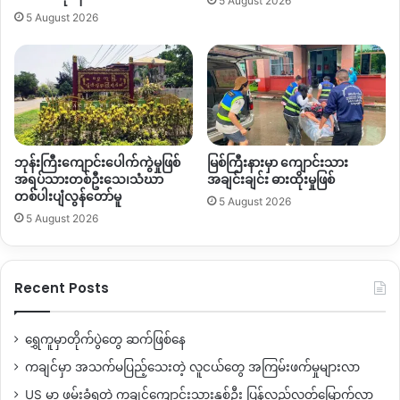
5 August 2026
နော်တို့
ဒေသခံတွေက
ပြောပိုင်ခွင့်မရှိဘူး
”
လို့ပြောပါတယ်။
5 August 2026
ဧပြီလအတွင်းကနေ
မဇွပ်ယန်ကျေးရွာမှာ
ကျောက်စိမ်းတူးဖော်ဖို့
အရေး
အုပ်ချုပ်ရေးမှူးတွေနဲ့
ဒေသခံတွေ
၂
ကြိမ်တွေ့ဆုံခဲ့
တဲ့
ဆွေးနွေးမှုမှာ
လက်ရှိ
စာသင်ကျောင်းနေရာကို
ရွှေ့ပြောင်းလိုက်
ပြီး
ကျောင်းဝင်းနေရာမှာ
ကျောက်စိမ်းတူးဖော်ဖို့အဓိကဆွေးနွေးကြ
တယ်လို့
ပြောပါတယ်။
ဘုန်းကြီးကျောင်းပေါက်ကွဲမှုဖြစ်
မြစ်ကြီးနားမှာ ကျောင်းသား
အရပ်သားတစ်ဦးသေ၊သံဃာ
အချင်းချင်း ဓားထိုးမှုဖြစ်
မဇွပ်ယန်
စာသင်ကျောင်းရှိတဲ့နေရာဟာ
မြေနေရာကျဉ်းတဲ့
တစ်ပါးပျံလွန်တော်မူ
5 August 2026
အတွက်
ဒီထက်ကျယ်ပြန့်တဲ့မြေနေရာအသစ်ကို
ရွှေ့ပြောင်းလိုက်
5 August 2026
ပြီး
လက်ရှိ
ကျောင်းဝင်းနေရာကို
ကျောက်စိမ်းတူးဖော်ဖို့တိုက်တွန်း
ပြောဆိုနေတာကြောင့်
ဒေသခံတွေက
ကန့်ကွက်နေကြတယ်လို့
လည်း
သိရပါတယ်။
Recent Posts
ဒေသခံပြည်သူတွေရဲ့
ပြောဆိုချက်အရ
မဇွပ်ယန်ကျေးရွာ
ရွှေကူမှာတိုက်ပွဲတွေ ဆက်ဖြစ်နေ
ကို
ကျောက်စိမ်းဖော်ဖို့အတွက်
စာသင်ကျောင်းနဲ့
ရိုးရာရုံးအရှေ့
ကချင်မှာ အသက်မပြည့်သေးတဲ့ လူငယ်တွေ အကြမ်းဖက်မှုများလာ
ဘက်ခြမ်းအပြင်
ရိုးရာရုံးရဲ့
အနောက်ဘက်ခြမ်း
ဥရုချောင်းနဲ့ကပ်ရပ်
အပိုင်း
နှစ်ပိုင်းခွဲထားပြီး
လက်ရှိမှာစာသင်ကျောင်းအနီးတဝိုက်ဘက်
US မှာ ဖမ်းခံရတဲ့ ကချင်ကျောင်းသားနှစ်ဦး ပြန်လည်လွတ်မြောက်လာ