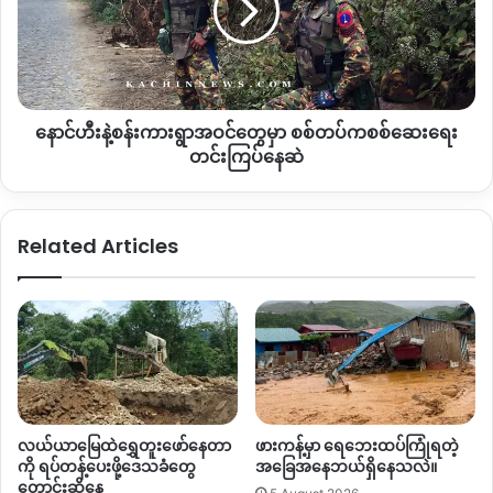
အခုလို
စည်းရုံးပြောဆိုတာတွေရှိနေတာကြောင့်
မဇွပ်ယန်ဒေသခံ
ပျောက်ဆုံး
ကား
နေ
ရွာ
တစ်ချို့က
ကျောက်စိမ်းတူးဖော်ဖို့
သဘောတူတဲ့သူတွေရှိကြသလို
မ
အဝင်
ဇွပ်ယန်ကျေးရွာဟာ
ဥရုချောင်းနဲ့ကပ်ရပ်မှာပဲရှိတဲ့အတွက်
ဒေသခံ
တွေ
အများပိုင်းက
ကန့်ကွက်နေကြပါတယ်။
မှာ စစ်တပ်
နောင်ဟီးနဲ့စန်းကားရွာအဝင်တွေမှာ စစ်တပ်ကစစ်ဆေးရေး
ကစစ်
မဇွပ်ယန်ကျေးရွာမှာ
ကျောက်စိမ်းတူးဖော်ဖို့အတွက်
ကျေးရွာ
ဆေးရေး
တင်းကြပ်နေဆဲ
အုပ်ချုပ်ရေးအဖွဲ့တွေက
ကိုယ်စားလှယ်လုပ်ပြီး
ဒေသခံပြည်သူတွေ
တင်း
ကြပ်
နဲ့
အစည်းအဝေး
၂
ကြိမ်ပြုလုပ်ပြီလို့သိရတဲ့အတွက်
မဇွပ်ယန်
နေ
ကျေးရွာက
အုပ်ချုပ်ရေးတာဝန်ခံကို
KNG
ကမေးမြန်းတဲ့အခါ
Related Articles
ဆဲ
မှာ
အခုလိုပြောဆိုလာပါတယ်။
“
အဲဒီကစ္စက
အရမ်းကြီးပြင်ဆင်ထားတာတွေမရှိသေးတဲ့
အတွက်
ပြောဖို့ကခက်နေသေးတယ်။ တွေ့ဆုံညှိနှိုင်းတာတွေတော့ရှိ
ပါတယ်။
အတည်ပြုဖို့ခက်ခဲနေသေးတာဖြစ်တဲ့အတွက်
ဆွေးနွေးနေ
တဲ့သေးအဆင့်မှာပဲရှိနေသေးတယ်။
ပြီးရင်
စာသင်ကျောင်းနေရာ
မှာ
ကျောက်စိမ်းတူးဖော်မယ့်ကစ္စကလည်း
အများပိုင်းက
ကန့်ကွက်
လယ်ယာမြေထဲရွှေတူးဖော်နေတာ
ဖားကန့်မှာ ရေဘေးထပ်ကြုံရတဲ့
နေကြပါတယ်။
ကျောက်စိမ်းတူးဖို့မတူးဖို့ဆိုတာကလည်း
နှစ်ဖက်
ကို ရပ်တန့်ပေးဖို့ဒေသခံတွေ
အခြေအနေဘယ်ရှိနေသလဲ။
အစိုးရနဲ့ဆိုင်ပါတယ်။
အစိုးရတွေကလုပ်လာမယ်ဆိုရင်တောင်
ကျ
တောင်းဆိုနေ