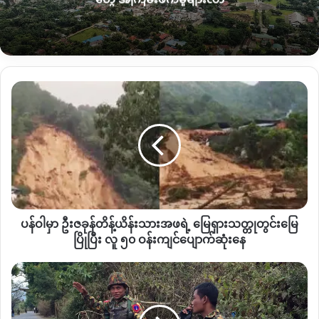
တဲ့
KIO
အရာရှိ
၂
ဦးကတော့
လမိုင်လွမ့်တူး
(Lamai Lum Tu)
၊
အင်
ဒူတူးခေါင်
(N-du Tu Hkawng)
တို့ဖြစ်ကြပြီး
ဖားကန့်ဒေသ
က
ကျောက်စိမ်းတူးဖော်ကုမ္ပဏီဖြစ်တဲ့
တစ်သုံးလုံး
ကုမ္ပဏီတို့
နဲ့
ပူးပေါင်းပြီး
ကျောက်စိမ်းတူးဖော်ဖို့
ကြိုးပမ်းနေကြတယ်လို့
ပြော
ပါတယ်။
ပန်
ဝါ
ပြီးခဲ့တဲ့
ဧပြီလကတည်းကနေ
မဇွပ်ယန်ကျေးရွာ
မှာ ဦး
အတွင်း
ကျောက်စိမ်းတူးဖော်မယ့်
စီမံကိန်းတွေကို
စတင်လုပ်ဆောင်
ဇ
ခုန်
လာတာကို
အသိသိသာသာ
မြင်တွေ့ရပြီး
အုပ်ချုပ်ရေးအဖွဲ့တွေက
တိ
လည်း
ကျေးရွာကို
ကျောက်စိမ်းတူးဖော်တော့မှာဖြစ်တယ်
န့်
လို့
အသိပေးပြောဆိုထားတာတွေရှိနေပြီလို့သိရပါတယ်။
ယိ
န်း
KIO
အဖွဲ့တွေအနေနဲ့
ကျောက်စိမ်းတူးဖော်နိုင်ဖို့ရန်အတွက်
ကျေးရွာ
ပန်ဝါမှာ ဦးဇခုန်တိန့်ယိန်းသားအဖရဲ့ မြေရှားသတ္တုတွင်းမြေ
သားအဖ
အုပ်ချုပ်ရေးမှူးတွေကို
ခေါ်ယူပြီး
ပြောဆိုတာတွေတင်မက
ရဲ့ မြေ
ပြိုပြီး လူ ၅၀ ဝန်းကျင်ပျောက်ဆုံးနေ
ရှား
ပဲ
သက်ဆိုင်ရာဘာသာရေးအဖွဲ့အစည်း၊
ကချင်ရိုးရာအဖွဲ့တွေ
သတ္တုတွင်း
နောင်
နဲ့
တွေ့ဆုံပြီး
စည်းရုံးပြောဆိုတာတွေလည်းရှိနေတယ်လို့
မဇွပ်ယန်
မြေ
ဟီး
ဒေသခံတွေကပြောပါတယ်။
ပြို
နဲ့
ပြီး လူ ၅၀ ဝန်းကျင်
စန်း