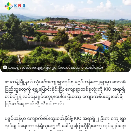
ဖားကန့် မှော်ဆီစာကျေးရွာမြင်ကွင်း(ပုံဟောင်းအသုံးပြုထားပါတယ်)
ဖားကန့်မြို့နယ်
လုံးခင်းကျေးရွာအုပ်စု
မဇွပ်ယန်ကျေးရွာမှာ
ဒေသခံ
ပြည်သူတွေကို
ရွှေ့ပြောင်းခိုင်းပြီး
ကျေးရွာတစ်ခုလုံးကို
KIO
အရာရှိ
တစ်ချို့နဲ့
လုပ်ငန်းရှင်တွေပူးပေါင်းပြီးတော့
ကျောက်စိမ်းတူးဖော်ဖို့
ပြင်ဆင်နေတယ်လို့
သိရပါတယ်။
မဇွပ်ယန်မှာ
ကျောက်စိမ်းတူးဖော်နိုင်ဖို့
KIO
အရာရှိ
၂
ဦးက
ကျေးရွာ
အုပ်ချုပ်ရေးတာဝန်ရှိသူတွေကို
ခေါ်ယူပြောဆိုပြီးတော့
အုပ်ချုပ်ရေး