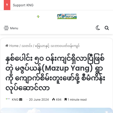
Support KNG
Switch
Se
Menu
Home
/
သတင်း
/
မြေယာနှင့် သဘာဝပတ်ဝန်းကျင်
နှစ်ပေါင်း ၅၀ ဝန်းကျင်ရှိလာပြီဖြစ်
တဲ့ မဇွပ်ယန်(Mazup Yang) ရွာ
ကို ကျောက်စိမ်းတူးဖော်ဖို့ စီမံကိန်း
လုပ်ဆောင်လာ
Send
KNG
20 June 2024
494
1 minute read
an
email