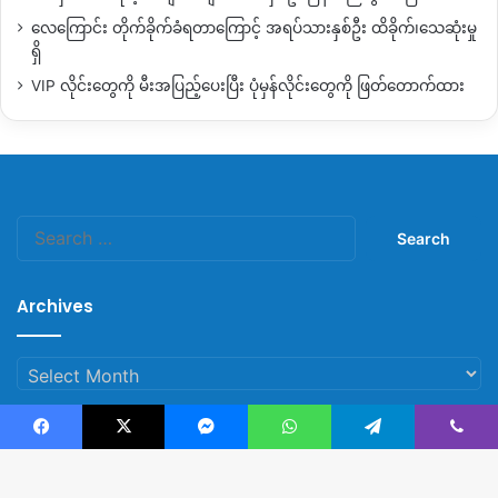
ကို
အရင်တူးဖော်ဖို့
ပြင်ဆင်နေတယ်လို့
သိရပါတယ်။
လေကြောင်း တိုက်ခိုက်ခံရတာကြောင့် အရပ်သားနှစ်ဦး ထိခိုက်၊သေဆုံးမှု
ရှိ
မဇွပ်ယန်ကျေးရွာမှာ
အိမ်ခြေ
၅၀၀
ကျော်လောက်နေထိုင်
VIP လိုင်းတွေကို မီးအပြည့်ပေးပြီး ပုံမှန်လိုင်းတွေကို ဖြတ်တောက်ထား
ပြီး
ကျောက်စိမ်းတူးဖော်ဖို့
စီမံကိန်းကြောင့်
အိမ်ခြေအားလုံး
ကို
လက်ရှိ
လျာထားချက်အရ
တောက်ပကြယ်ကျောက်စိမ်းကုမ္ပဏီ
တွေကျောက်စိမ်းတူးဖော်လိုက်တဲ့
မြေစာပုံဘက်မှာမြေနေရာရှင်
လင်းပြီး
ရွှေ့ပြောင်းခိုင်းဖို့
စီစဉ်ထားတယ်လို့လည်း
သိရပါတယ်။
Search
ဖားကန့်ဒေသမှာ
မဇွပ်ယန်ကျေးရွာဟာ
တခြားကျေးရွာတွေ
for:
ထက်
ကျောက်စိမ်းတူးဖော်မှု
နည်းပါးနေသေးတဲ့အပြင်
မြေမှန်နေရာ
လည်းဖြစ်နေသေးတာကြောင့်
အိမ်တိုင်းလိုလို
ရေသဘာဝ
Archives
အရင်းအမြစ်ကိုရရှိနေသေးတဲ့
ကျေးရွာလည်းဖြစ်တယ်လို့
မဇွပ်ယန်
ဒေသခံတွေကပြောပါတယ်။
Archives
မဇွပ်ယန်ကျေးရွာဟာ
ဥရုချောင်းနဲ့
ဖာလုံလောက်အကွာမှာသာရှိတာ
ကြောင့်
ကျောက်စိမ်းတူးဖော်လိုက်ပါက
မဇွပ်ယန်ရွာအပါ
လုံးခင်း
Facebook
X
Messenger
WhatsApp
Telegram
Viber
ကျေးရွာတစ်ခုလုံး
ရေမြှုပ်တာတွေ၊
ဖားကန့်မြို့ထဲမှာ
ရေပြဿနာ
© Copyright 2023, All Rights Reserved |
Kachin News Group
တွေ
အများကြီးဖြစ်လာနိုင်တယ်လို့
ဖားကန့်
လုံးခင်းဒေသတစ်ဦး