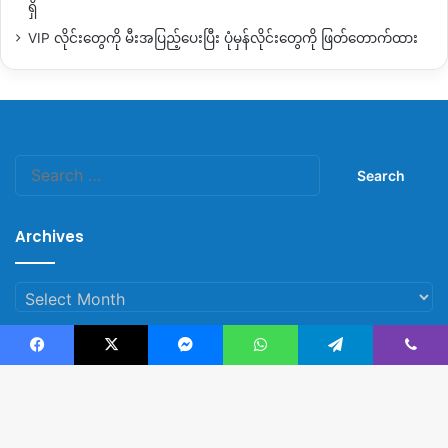
ရှိ
By – Zaw Zaw
VIP လိုင်းတွေကို မီးအပြည့်ပေးပြီး ပုံမှန်လိုင်းတွေကို ဖြတ်တောက်ထား
Copy URL
Search
for:
Archives
Archives
Facebook
X
Messenger
WhatsApp
Telegram
Viber
© Copyright 2023, All Rights Reserved |
Kachin News Group
B