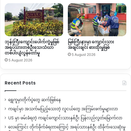
ကချင်ပြည်နယ်ထဲမှာ
ပယင်းနဲ့
ရွှေထွက်ရှိတဲ့
တနိုင်းဒေသ
မှာ
၂၀၁၅
ခုနှစ်ဝန်းကျင်စပြီး
ပယင်းတွေကိုတပိုင်တနိုင်စတင်တူး
လာကြာရာကနေ
လက်ရှိမှာတော့
စက်ကြီးတွေနဲ့တူးဖော်တဲ့အဆင့်
ရောက်နေပြီး
ရွှေတူးဖော်မှုကတော့
ဆယ်စုနှစ်တစ်စုကြာရှိနေပြီ
လို့
မှော်မှာနေထိုင်သူတွေပြောပါတယ်။
ဘုန်းကြီးကျောင်းပေါက်ကွဲမှုဖြစ်
မြစ်ကြီးနားမှာ ကျောင်းသား
အရပ်သားတစ်ဦးသေ၊သံဃာ
အချင်းချင်း ဓားထိုးမှုဖြစ်
တစ်ပါးပျံလွန်တော်မူ
ခုလို
ပယင်း၊ရွှေတူးဖော်မှုကြောင့်
မြစ်ကြောင်းပြောင်းလဲတာ၊
5 August 2026
5 August 2026
မြေယာပျက်စီးတာအပြင်
သဘာဝပတ်ဝန်းကျင်ဆိုင်ရာပျက်စီးမှု
ဟာ
တစ်နေ့ထက်တစ်နေ့ပိုဆိုးရွားလာတယ်လို့
သဘာဝ
ပတ်ဝန်းကျင်ဆိုင်ရာလေ့လာသူတွေပြောပါတယ်။
Recent Posts
ထို့အပြင်
တနိုင်းဒေသဟာ
စစ်ရေးအရလည်း
အရေးပါတဲ့နေရာတစ်
ခုဖြစ်တာကြောင့်
စစ်ကောင်စီတပ်နဲ့
(KIA)
တပ်တို့ကြား
နှစ်ဖက်စစ်
ရွှေကူမှာတိုက်ပွဲတွေ ဆက်ဖြစ်နေ
တင်းမာမှုဖြစ်လာတိုင်း
ပယင်းမှော်၊ရွှေမှော်တွေ
ပိတ်တာ၊
ကချင်မှာ အသက်မပြည့်သေးတဲ့ လူငယ်တွေ အကြမ်းဖက်မှုများလာ
တစ်ခါတစ်ရံလမ်းကြောင်းပိတ်ဆို့တာ၊
လုပ်ငန်းရပ်နားမှုတွေ
ကြုံရ
US မှာ ဖမ်းခံရတဲ့ ကချင်ကျောင်းသားနှစ်ဦး ပြန်လည်လွတ်မြောက်လာ
လေ့ရှိပါတယ်။
လေကြောင်း တိုက်ခိုက်ခံရတာကြောင့် အရပ်သားနှစ်ဦး ထိခိုက်၊သေဆုံးမှု