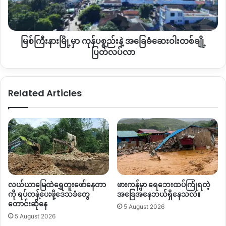
ကူတွေနဲ့ထိုးစစ်ဆင်ခဲ့ပေမယ့်အရေးနိမ့်ခဲ့တာဖြစ်တယ်လို့
တနိုင်း
ဆေးဝါး
မြို့နယ်မှာနေထိုင်သူတွေက
သုံးသပ်နေကြပါတယ်။
တစ်
ချို့
မြစ်ကြီးနားမြို့မှာ ကုန်ပစ္စည်းနဲ့ အခြေခံဆေးဝါးတစ်ချို့
ပြတ်လပ်
လတ်တလော
အထက်ဖော်ပြပါမှော်တွေထဲ
လုပ်ငန်းရှင်တွေ၊
လာ
ပြတ်လပ်လာ
လက်လုပ်လက်စားတွေနဲ့ရွှေမှော်လုပ်သားတွေအများစုမှော်ထဲပြန်ဝင်
သွားကြပြီးနောက် ပယင်းမှော်၊ရွှေမှော်တွေလည်း အရင်လိုပြန်
စည်ကားနေပြီလို့ သိရပါတယ်။
Related Articles
စစ်တပ်အာကာမသိမ်းမှီ
၂၀၁၇၊၂၀၁၈
ခုနှစ်ဝန်းကျင်ကစပြီး
တနိုင်း
ပယင်းမှော်တွေထဲမှာ
စစ်ကောင်စီတပ်နဲ့
KIA
တပ်တို့ကြားနှစ်ဖက်
တိုက်ပွဲတွေမကြာခနဖြစ်တာတွေရှိခဲ့ပါတယ်။
ဒါ့အပြင်
ဒေသခံအများစုအတွက်တော့
ပယင်းနဲ့ရွှေလုပ်ငန်း
ဟာ
အဓိကဝင်ငွေအရင်းအမြစ်တစ်ခုလို
ဖြစ်နေသလို
အာဏာမ
သိမ်းခင်ကတည်းကနေ
မြန်မာပြည်အနယ်နယ်အရပ်ရပ်
လယ်ယာမြေထဲရွှေတူးဖော်နေတာ
ဖားကန့်မှာ ရေဘေးထပ်ကြုံရတဲ့
က
ရွှေ့ပြောင်းလုပ်သားတွေအများအပြားရှိပြီး
ပယင်းမှော်၊ရွှေမှော်
ကို ရပ်တန့်ပေးဖို့ဒေသခံတွေ
အခြေအနေဘယ်ရှိနေသလဲ။
တောင်းဆိုနေ
တွေကိုအပေါ်အမှီပြုကာ
အသက်မွေးဝမ်းကျောင်းပြုကြတာဖြစ်ပါ
5 August 2026
5 August 2026
တယ်။