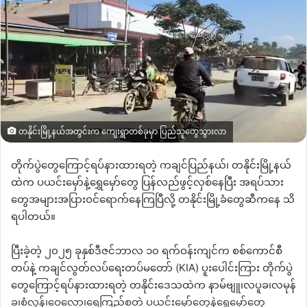
တနိုင်းမြို့နယ်အတွင်းက ကျေးရွာတစ်ခုမှာ ပြည်သူတွေသွားလာ
တိုက်ပွဲတွေကြောင့်ရပ်နားထားရတဲ့
ကချင်ပြည်နယ်၊
တနိုင်းမြို့နယ်
ထဲက
ပယင်းမှော်နဲ့ရွှေမှော်တွေ
ပြန်လည်ဖွင့်လှစ်နေပြီး
အရပ်သား
တွေအများအပြားဝင်ရောက်နေကြပြီလို့
တနိုင်းမြို့ခံတွေဆီကနေ
သိ
ရပါတယ်။
ပြီးခဲ့တဲ့
၂၀၂၅
ခုနှစ်ဒီဇင်ဘာလ
၁၀
ရက်ဝန်းကျင်က
စစ်ကောင်စီ
တပ်နဲ့
ကချင်လွတ်လပ်ရေးတပ်မတော်
(KIA)
ပူးပေါင်းကြား
တိုက်ပွဲ
တွေကြောင့်ရပ်နားထားရတဲ့
တနိုင်းဒေသထဲက
နာမ်ဗျူ၊လပူခ၊လမုန်
ခ၊စံလွန်၊ဝေလော၊ရေကြည်စတဲ့
ပယင်းမှော်တွေနဲ့ရွှေမှော်တွေ