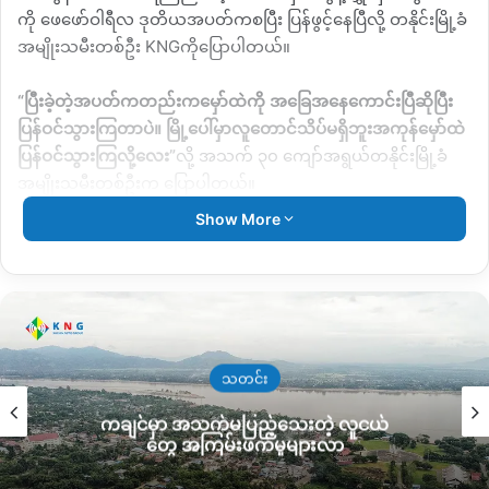
ကို
ဖေဖော်ဝါရီလ
ဒုတိယအပတ်ကစပြီး
ပြန်ဖွင့်နေပြီလို့
တနိုင်းမြို့ခံ
အမျိုးသမီးတစ်ဦး
KNG
ကိုပြောပါတယ်။
“ပြီးခဲ့တဲ့အပတ်ကတည်းကမှော်ထဲကို
အခြေအနေကောင်းပြီဆိုပြီး
ပြန်ဝင်သွားကြတာပဲ။
မြို့ပေါ်မှာလူတောင်သိပ်မရှိဘူးအကုန်မှော်ထဲ
ပြန်ဝင်သွားကြလို့လေး
”
လို့
အသက်
၃၀
ကျော်အရွယ်တနိုင်းမြို့ခံ
အမျိုးသမီးတစ်ဦးက
ပြောပါတယ်။
Show More
တနိုင်းမြို့နေပြည်သူတွေပြောချက်အရ
ပြီးခဲ့
တဲ့
ဖေဖော်ဝါရီလ
၅
ရက်နောက်ပိုင်းကစပြီး
တိုက်ပွဲငြိမ်သက်သွားပြီး
နောက်
မှော်ဒေသဘက်ကို
စစ်ကြောင်းထိုးထားတဲ့
စစ်ကောင်စီတပ်
နဲ့
ပြည်သူ့စစ်အဖွဲ့တွေ
မြို့ဘက်ကို
ပြန်ဆုတ်လာကြပြီလို့ သိရပါ
တယ်။
သတင်း
တိုက်ပွဲဖြစ်နေချိန်
နှစ်လအတွင်းမှာ
စစ်ကောင်စီပူးပေါင်းတပ်က
တ
ကချင်မှာ အသက်မပြည့်သေးတဲ့ လူငယ်
နိုင်းမှော်ဒေသကိုထိန်းချုပ်နိုင်ဖို့ကြိုးစားခဲ့ပေမယ့်
အထိနာသွားတာ
တွေ အကြမ်းဖက်မှုများလာ
ကြောင့်
ခုလိုပြန်လည်ဆုတ်ခွာသွားဖြစ်နိုင်တယ်လို့
သုံးသပ်နေကြပါ
တယ်။