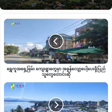
ဒါ့အပြင်
လတ်တလောတနိုင်းမြို့ပေါ်မှာ
စစ်ကောင်စီတပ်နဲ့
ပြည်သူ့စစ်ပူးပေါင်းတပ်က
စစ်အင်အားပြန်စုစည်းနေတယ်
ရွှေ
လို့
နောက်ထပ်တနိုင်းမြို့ခံအမျိုးသားတစ်ဦးပြောပါတယ်။
ကူ
အရှေ့
ခြမ်း ကျေးရွာ
တွေ
မှာ အခွန်
လျော့
ပေါ့
ပေး
“
အခုမြို့ပေါ်မှာတော့မနက်တိုင်းစစ်သားတွေပြေးနေကြတာအင်အား
ရွှေကူအရှေ့ခြမ်း ကျေးရွာတွေမှာ အခွန်လျော့ပေါ့ပေးဖို့ပြည်
ဖို့
လည်းများတယ်
ထိုးစစ်ပြန်ဆင်ဖို့ဖြစ်နိုင်တယ်။
တနိုင်းဒ
.
က
.
စ
(
တ
ပြည်
သူတွေတောင်းဆို
နိုင်းမြို့အခြေစိုက်ဒေသကွပ်ကဲမှုစစ်ဌာနချုပ်
)
ကမှော်တွေကို
သူ
ထိန်းချုပ်ချင်တာလေး
အဲကြောင့်စစ်ကြောင်းထိုးနေတာ
”
လို့
တနိုင်း
တွေ
မြစ်
မြို့ခံအမျိုးသားတစ်ဦးက
ပြောပါတယ်။
တောင်း
ကြီး
ဆို
နား
မြို့
စစ်ကောင်စီရဲ့တနိုင်း
ဒ
.
က
.
စဟာ
တနိုင်းမှော်ဒေသတွေကိုထိန်းချုပ်
မှာ ကုန်ပစ္စည်း
ဖို့အတွက်
နှစ်လတိတိကုန်းကြောင်း၊လေကြောင်း၊လက်နက်ကြီးပစ်
နဲ့ အခြေခံ