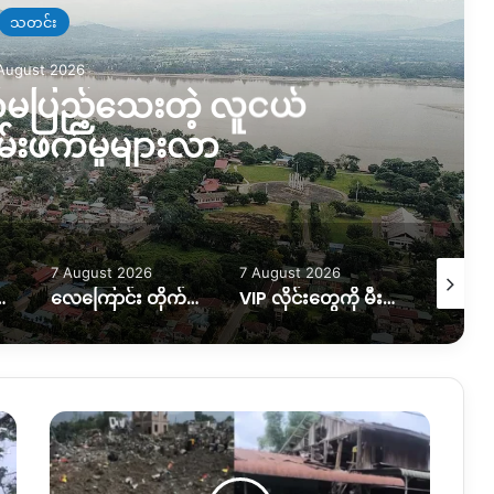
သတင်း
August 2026
မပြည့်သေးတဲ့ လူငယ်
းဖက်မှုများလာ
7 August 2026
7 August 2026
7 August
းနှစ်ဦး ပြန်လည်လွတ်မြောက်လာ
လေကြောင်း တိုက်ခိုက်ခံရတာကြောင့် အရပ်သားနှစ်ဦး ထိခိုက်၊သေဆုံးမှုရှိ
VIP လိုင်းတွေကို မီးအပြည့်ပေးပြီး ပုံမှန်လိုင်းတွေကို ဖြတ်တောက်ထား
ကောင်း
တပ်
ရွာ
ယမ်း