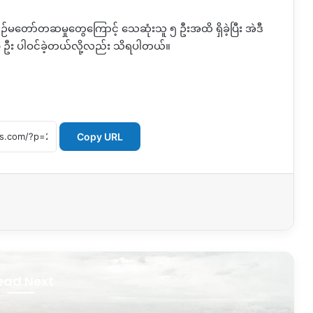
ဉ်မတော်တဆမှုတွေကြောင့်
သေဆုံးသူ
၅
ဦးအထိ
ရှိခဲ့ပြီး
အဲဒီ
၃
ဦး
ပါဝင်ခဲ့တယ်လို့လည်း
သိရပါတယ်။
Copy URL
ead Next