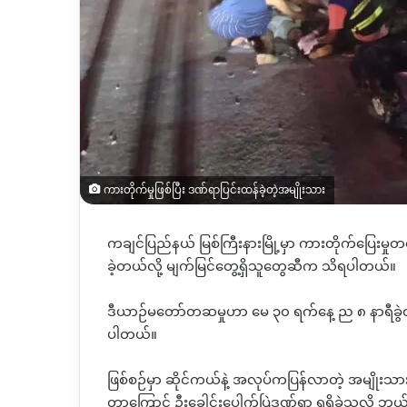
ကားတိုက်မှုဖြစ်ပြီး ဒဏ်ရာပြင်းထန်ခဲ့တဲ့အမျိုးသား
ကချင်ပြည်နယ်
မြစ်ကြီးနားမြို့မှာ
ကားတိုက်ပြေးမှုတစ
ခဲ့တယ်လို့
မျက်မြင်တွေ့ရှိသူတွေဆီက
သိရပါတယ်။
ဒီယာဉ်မတော်တဆမှုဟာ
မေ
၃၀
ရက်နေ့
ည
၈
နာရီခ
ပါတယ်။
ဖြစ်စဉ်မှာ
ဆိုင်ကယ်နဲ့
အလုပ်ကပြန်လာတဲ့
အမျိုးသာ
တာကြောင့်
ဦးခေါင်းပေါက်ပြဲဒဏ်ရာ
ရရှိခဲ့သလို
ဘယ်