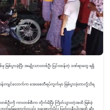
်ခု
ဖြစ်ပွားခဲ့ပြီး
အမျိုးသားတစ်ဦး
ပြင်းထန်တဲ့
ဒဏ်ရာတွေ
ရရှိ
ွဲဝန်းကျင်လောက်က
အေးစေတီရပ်ကွက်မှာ
ဖြစ်ပွားခဲ့တာလို့သိရ
းတစ်ဦးကို
ကားတစ်စီးက
တိုက်မိပြီး
ကြိတ်သွားတဲ့အထိ
ဖြစ်ခဲ့
ဘက်ခြေထောက်လည်း
ဒူးအောက်ပိုင်း
ပြတ်လုနီးပါးအထိ
ဆိုး