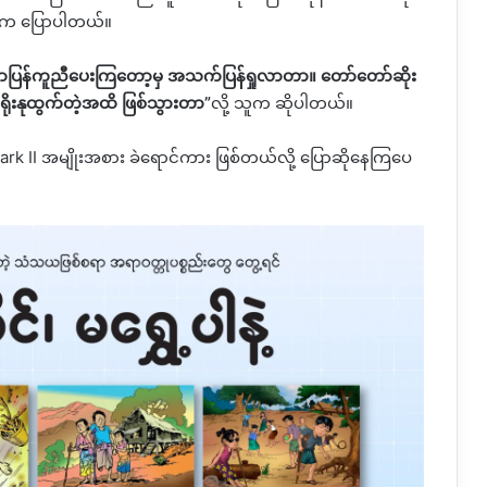
ဦးက
ပြောပါတယ်။
ပြန်ကူညီပေးကြတော့မှ
အသက်ပြန်ရှုလာတာ။
တော်တော်ဆိုး
ိုးနုထွက်တဲ့အထိ
ဖြစ်သွားတာ
”
လို့
သူက
ဆိုပါတယ်။
rk II
အမျိုးအစား
ခဲရောင်ကား
ဖြစ်တယ်လို့
ပြောဆိုနေကြပေ