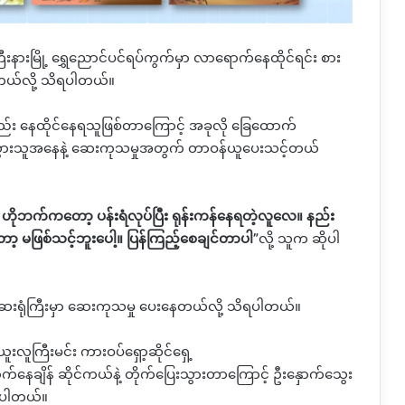
ီးနားမြို့
ရွှေညောင်ပင်ရပ်ကွက်မှာ
လာရောက်နေထိုင်ရင်း
စား
တယ်လို့
သိရပါတယ်။
ည်း
နေထိုင်နေရသူဖြစ်တာကြောင့်
အခုလို
ခြေထောက်
ွားသူအနေနဲ့
ဆေးကုသမှုအတွက်
တာဝန်ယူပေးသင့်တယ်
ဟိုဘက်ကတော့
ပန်းရံလုပ်ပြီး
ရုန်းကန်နေရတဲ့လူလေ။
နည်း
ော့
မဖြစ်သင့်ဘူးပေါ့။
ပြန်ကြည့်စေချင်တာပါ
”
လို့
သူက
ဆိုပါ
ေးရုံကြီးမှာ
ဆေးကုသမှု
ပေးနေတယ်လို့
သိရပါတယ်။
ယူးလူကြီးမင်း
ကားဝပ်ရှော့ဆိုင်ရှေ့
က်နေချိန်
ဆိုင်ကယ်နဲ့
တိုက်ပြေးသွားတာကြောင့်
ဦးနှောက်သွေး
ဲ့ပါတယ်။