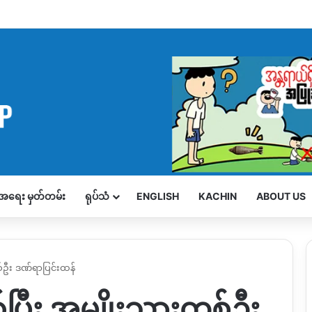
့်အရေး မှတ်တမ်း
ရုပ်သံ
ENGLISH
KACHIN
ABOUT US
စ်ဦး ဒဏ်ရာပြင်းထန်
စ်ပြီး အမျိုးသားတစ်ဦး