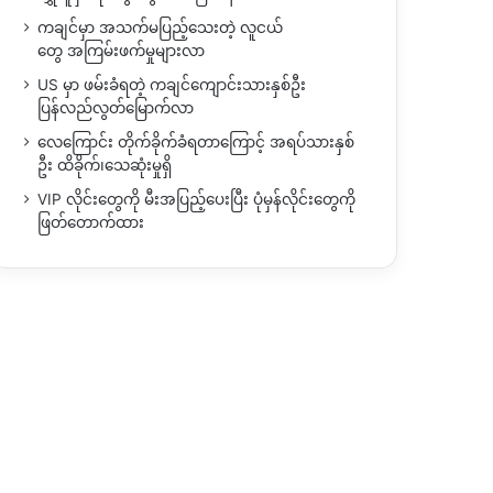
ကချင်မှာ အသက်မပြည့်သေးတဲ့ လူငယ်
တွေ အကြမ်းဖက်မှုများလာ
US မှာ ဖမ်းခံရတဲ့ ကချင်ကျောင်းသားနှစ်ဦး
ပြန်လည်လွတ်မြောက်လာ
လေကြောင်း တိုက်ခိုက်ခံရတာကြောင့် အရပ်သားနှစ်
ဦး ထိခိုက်၊သေဆုံးမှုရှိ
VIP လိုင်းတွေကို မီးအပြည့်ပေးပြီး ပုံမှန်လိုင်းတွေကို
ဖြတ်တောက်ထား