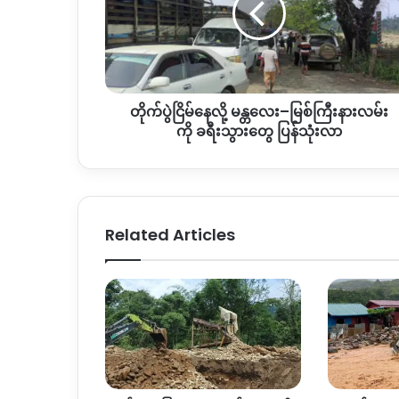
မန္တလေး–
မြစ်
ကြီး
နား
လမ်း
တိုက်ပွဲငြိမ်နေလို့ မန္တလေး–မြစ်ကြီးနားလမ်း
ကို
ခရီးသွား
ကို ခရီးသွားတွေ ပြန်သုံးလာ
တွေ
ပြန်
သုံး
လာ
Related Articles