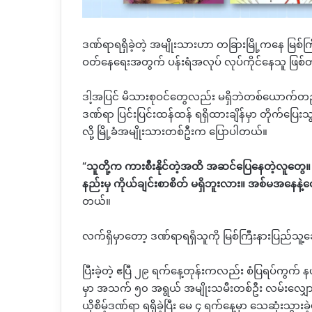
ဒဏ်ရာရရှိခဲ့တဲ့
အမျိုးသားဟာ
တခြားမြို့ကနေ
မြစ်ကြ
ဝတ်နေရေးအတွက်
ပန်းရံအလုပ်
လုပ်ကိုင်နေသူ
ဖြစ်
ဒါ့အပြင်
မိသားစုဝင်တွေလည်း
မရှိဘဲတစ်ယောက်တ
ဒဏ်ရာ
ပြင်းပြင်းထန်ထန်
ရရှိထားချိန်မှာ
တိုက်ပြေးသ
လို့
မြို့ခံအမျိုးသားတစ်ဦးက
ပြောပါတယ်။
“
သူတို့က
ကားစီးနိုင်တဲ့အထိ
အဆင်ပြေနေတဲ့လူတွေ။
နည်းမှ
ကိုယ်ချင်းစာစိတ်
မရှိဘူးလား။
အစ်မအနေနဲ့တ
တယ်။
လက်ရှိမှာတော့
ဒဏ်ရာရရှိသူကို
မြစ်ကြီးနားပြည်သူ့ဆ
ပြီးခဲ့တဲ့
ဧပြီ
၂၉
ရက်နေ့တုန်းကလည်း
စံပြရပ်ကွက်
န
မှာ
အသက်
၅၀
အရွယ်
အမျိုးသမီးတစ်ဦး
လမ်းလျှော
ယိုစိမ့်ဒဏ်ရာ
ရရှိခဲ့ပြီး
မေ
၄
ရက်နေ့မှာ
သေဆုံးသွားခ