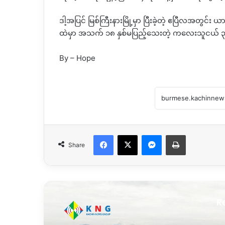
ဒါ့အပြင်
မြစ်ကြီးနားမြို့မှာ
ပြီးခဲ့တဲ့
ဧပြီလအတွင်း
ယာ
ထဲမှာ
အသက်
၁၈
နှစ်မပြည့်သေးတဲ့
ကလေးသူငယ်
By – Hope
Facebook
X
Messenger
Print
Share
R