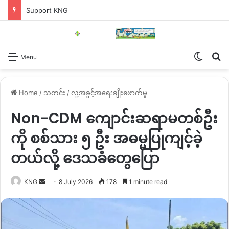
Support KNG
Switch
Se
Menu
Home
/
သတင်း
/
လူ့အခွင့်အရေးချိုးဖောက်မှု
Non-CDM ကျောင်းဆရာမတစ်ဦး
ကို စစ်သား ၅ ဦး အဓမ္မပြုကျင့်ခဲ့
တယ်လို့ ဒေသခံတွေပြော
Send
KNG
8 July 2026
178
1 minute read
an
email