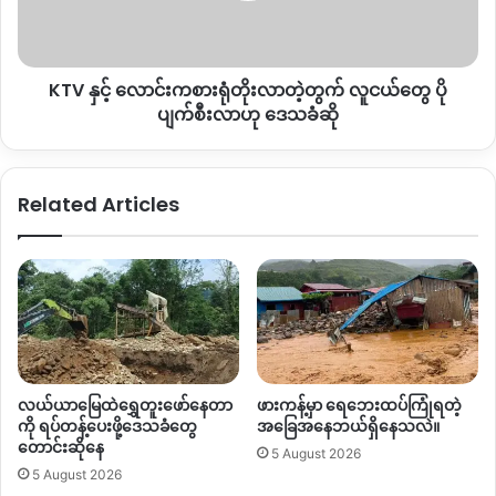
လို့လည်း ဒေသခံက ပြောပါတယ်။
တဲ့
တွက်
လက်ရှိမှာ အင်းတော်မြို့အနီးရှိ မော်လူး၊ နဘားလမ်းဆုံနဲ့ မဲဇာဒေသ
လူငယ်
KTV နှင့် လောင်းကစားရုံတိုးလာတဲ့တွက် လူငယ်တွေ ပို
တွေ
တွေကို စစ်ကောင်စီတပ်က ပြန်လည်ထိန်းချုပ်ထားပြီး မန္တလေး
–
မြစ်
ပို
ပျက်စီးလာဟု ဒေသခံဆို
ကြီးနားလမ်းတစ်လျှောက် လုံခြုံရေးကို တင်းကျပ်ထားပါတယ်။
ပျက်စီး
လာ
အဲဒီဒေသတွေဟာ
အရင်ကတော့
KIA
ဦးဆောင်တဲ့ တော်လှန်ရေး
ဟု
Related Articles
ပူးပေါင်းတပ်တွေနဲ့ စစ်ကောင်စီတပ်တွေအကြား တိုက်ပွဲတွေ
ဒေသခံ
ဆို
အပြင်းအထန်ဖြစ်ပွားခဲ့တဲ့ နေရာတွေဖြစ်သလို
လက်ရှိအချိန်ထိ
လည်းနှစ်ဖက်ထိတွေ့တိုက်ပွဲတွေဆက်ရှိနေတာပါ။
ဒါပေမဲ့
လက်ရှိမှာတော့ စစ်ကောင်စီတပ်တွေက
အခြေချတပ်စွဲထား
ပြီး စစ်ဆေးရေး
ဂိတ်တွေနဲ့ လုံခြုံရေးကင်းလှည့်မှုတွေကို ဆက်လက်
လုပ်ဆောင်နေတယ်လို့ ဒေသခံတွေက ပြောပါတယ်။
လယ်ယာမြေထဲရွှေတူးဖော်နေတာ
ဖားကန့်မှာ ရေဘေးထပ်ကြုံရတဲ့
အခုလို စစ်ကောင်စီတပ် ပြန်လည်ထိန်းချုပ်လိုက်တဲ့ အင်းတော်မြို့
ကို ရပ်တန့်ပေးဖို့ဒေသခံတွေ
အခြေအနေဘယ်ရှိနေသလဲ။
တောင်းဆိုနေ
မှာ
Non CDM
ကျောင်းဆရာမတစ်ဦး အဓမ္မပြုကျင့်ခံရတယ်
ဆို
5 August 2026
5 August 2026
တဲ့
သတင်းထွက်ပေါ်လာတာကြောင့် အရပ်သားတွေရဲ့ လုံခြုံရေး