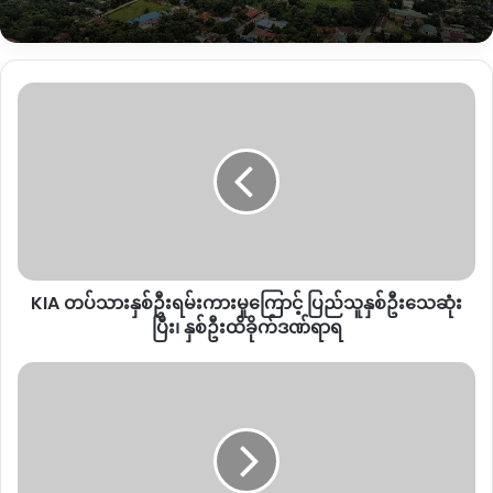
လက်ရှိ အင်းတော်မြို့မှာတာဝန်ယူထားတဲ့ စစ်ကြောင်းမှူးဟာ အင်း
တော်မြို့ခံတစ်ဦးဖြစ်တယ်လို့သိရပါတယ်။
KIA တပ်သား
နှစ်
“
အမျိုးသားကလည်း
သွားပြောတယ်။
အင်းတော်မြို့မှာရောက်နေတဲ့
ဦး
စစ်ကြောင်းမှူးကိုသွားပြောတယ်။
စစ်ကြောင်းမှူးအဖေက
လည်း
အဲ့
ရမ်းကား
မှု
အောင်မင်္ဂလာရပ်ကွက်ကပဲ
ဦးဝင်အောင်တဲ့။
သူ့ကိုသွားပြောတော့
ကြောင့် ပြည်
ညကြီးဆိုတော့ငါလည်း
ဘာမှမတတ်နိုင်ဘူး
မလုပ်ပေးနိုင်ဘူးဆိုပြီး
သူ
တော့ငြင်းလိုက်တာတဲ့။
”
လို့ သူက ဆက်ပြောပါတယ်။
နှစ်
ဦး
KIA တပ်သားနှစ်ဦးရမ်းကားမှုကြောင့် ပြည်သူနှစ်ဦးသေဆုံး
သေဆုံး
ပြီး၊
ပြီး၊ နှစ်ဦးထိခိုက်ဒဏ်ရာရ
နှစ်
ဦး
KTV
ထိခိုက်
နှင့်
PSA
ဒဏ်ရာ
လောင်းကစား
ရ
ရုံ
အဲဒီနောက် ကျောင်းဆရာမဟာ နေအိမ်ကနေ ထွက်ပြေး
တိုး
လွတ်မြောက်လာပြီး အိမ်နီးချင်းတွေဆီ အကူအညီတောင်းခဲ့ရတယ်
လာ