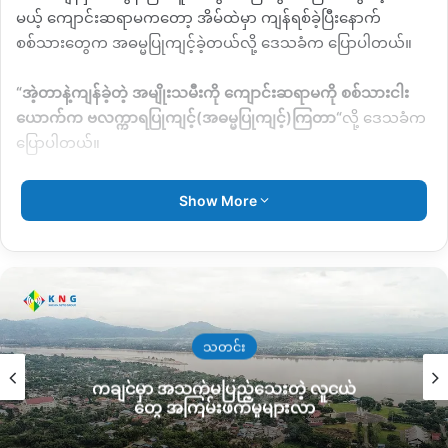
မယ့်
ကျောင်းဆရာမကတော့ အိမ်ထဲမှာ ကျန်ရစ်ခဲ့ပြီးနောက်
စစ်သားတွေက အဓမ္မပြုကျင့်ခဲ့တယ်လို့ ဒေသခံက ပြောပါတယ်။
“
အဲ့တာနဲ့ကျန်ခဲ့တဲ့
အမျိုးသမီးကို
ကျောင်းဆရာမကို
စစ်သားငါး
ယောက်က
ဗလက္ကာရပြုကျင့်
(
အဓမ္မပြုကျင့်
)
ကြတာ
“
လို့ ဒေသခံက
ပြောပါတယ်။
ဖြစ်စဉ်အတွင်း
ကျောင်းဆရာမရဲ့ခင်ပွန်းဖြစ်သူက
အင်းတော်မြို့မှာ
Show More
နေထိုင်တဲ့
စစ်ကြောင်းမှူးရဲ့
ဖခင်ဖြစ်သူ ဦးဝင်းအောင်ဆီ
ကို
သွားရောက်အကူအညီတောင်းခဲ့ပေမယ့်ကူညီပေးတာ
မရှိခဲ့ဘူး
လို့ ဆိုပါတယ်။
သတင်း
ကချင်မှာ အသက်မပြည့်သေးတဲ့ လူငယ်
တွေ အကြမ်းဖက်မှုများလာ