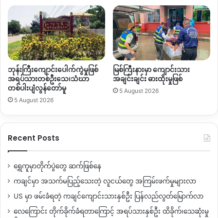
အပေါ် စိုးရိမ်ပူပန်မှုတွေ ပိုမိုမြင့်တက်လာနေတယ်လို့ ဒေသခံတွေက
ပြောပါတယ်။
By – အမိုး
ဘုန်းကြီးကျောင်းပေါက်ကွဲမှုဖြစ်
မြစ်ကြီးနားမှာ ကျောင်းသား
အရပ်သားတစ်ဦးသေ၊သံဃာ
အချင်းချင်း ဓားထိုးမှုဖြစ်
Copy URL
တစ်ပါးပျံလွန်တော်မူ
5 August 2026
5 August 2026
Recent Posts
ရွှေကူမှာတိုက်ပွဲတွေ ဆက်ဖြစ်နေ
ကချင်မှာ အသက်မပြည့်သေးတဲ့ လူငယ်တွေ အကြမ်းဖက်မှုများလာ
US မှာ ဖမ်းခံရတဲ့ ကချင်ကျောင်းသားနှစ်ဦး ပြန်လည်လွတ်မြောက်လာ
လေကြောင်း တိုက်ခိုက်ခံရတာကြောင့် အရပ်သားနှစ်ဦး ထိခိုက်၊သေဆုံးမှု