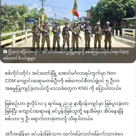
ပြီးခဲ့တဲ့ ဧပြီလအတွင်း အင်းတော်၊ မော်လူးမြို့တွေကို စစ်ကြောင်းထိုးဝင်ရောက်ခဲ့တဲ့
စစ်ကောင်စီတပ်ဖွဲ့များ
စစ်ကိုင်းတိုင်း အင်းတော်မြို့ အောင်မင်္ဂလာရပ်ကွက်မှာ
Non
CDM
ကျောင်းဆရာမတစ်ဦးကို စစ်ကောင်စီတပ်ဖွဲ့ဝင် ၅ ဦးက
အဓမ္မပြုကျင့်ခဲ့တယ်လို့ ဒေသခံတွေက
KNG
ကို ပြောပါတယ်။
ဖြစ်စဉ်ဟာ ဇူလိုင်လ ၄ ရက်နေ့ ည ၉ နာရီဝန်းကျင်မှာ ဖြစ်ပွားခဲ့တာ
ဖြစ်ပြီး ကျောင်းဆရာမနဲ့ ခင်ပွန်းဖြစ်သူတို့ နေအိမ်မှာ အိပ်နေချိန်
စစ်သား ၅ ဦး ရောက်လာခဲ့တာလို့ သိရပါတယ်။
အဲဒီအချိန်မှာ ခင်ပွန်းဖြစ်သူက ထွက်ပြေးလွတ်မြောက်သွားခဲ့ပေ