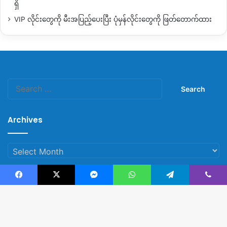
ရှိ
VIP လိုင်းတွေကို မီးအပြည့်ပေးပြီး ပုံမှန်လိုင်းတွေကို ဖြတ်တောက်ထား
Search
for:
Archives
Archives
Facebook
X
Messenger
WhatsApp
Telegram
Viber
© Copyright 2023, All Rights Reserved |
Kachin News Group
B