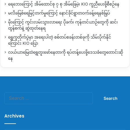
ရေဘေးကြောင့် အိမ်ထောင်စု ၇ စု အိမ်ခြေမဲ့၊ KIO ကူညီပေးဖို့စီစဉ်နေ
မလိခမြစ်ရေမြင့်တက်မှုကြောင့် နောင်ခိုင်ရွာတဝက်ခန့်ရေနစ်မြှပ်
မိုးကြောင့် ကွင်းလမ်းသွားလာရေး ပိုခက်၊ ကုန်တင်ယာဉ်တွေကို ဆင်၊
ထွန်စက်နဲ့ ဆွဲထုတ်နေရ
ရွှေကူတိုက်ပွဲမှာ အရေးပါတဲ့ စစ်တပ်စခန်းတစ်ခုကို သိမ်းပိုက်နိုင်
ကြောင်း KIO ပြော
လယ်ယာမြေထဲရွှေတူးဖော်နေတာကို ရပ်တန့်ပေးဖို့ဒေသခံတွေတောင်းဆို
နေ
Search
for:
Archives