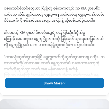
စစ်ကောင်စီတပ်တွေဟာ
ပြီးခဲ့တဲ့
ဇွန်လကတည်းက
KIA
ပူးပေါင်း
တပ်တွေ
ထိန်းချုပ်ထားတဲ့
ရွှေကူ
–
ဗန်းမော်လမ်းနဲ့
ရွှေကူ
–
ငအိုးလမ်း
ပိုင်းဘက်ကို
စစ်အင်အားအများအပြားနဲ့
ထိုးစစ်ဆင်ခဲ့တာပါ။
ဒါပေမယ့်
KIA
ပူးပေါင်းတပ်တွေရဲ့
တန်ပြန်တိုက်ခိုက်မှု
ကြောင့်
အများစုက
ရွှေကူမြို့ဘက်ကို
ပြန်ဆုတ်သွားရတာဖြစ်တယ်
လို့
ရွှေကူမြို့နယ်
ပ
.
က
.
ဖ
တာဝန်ရှိသူတစ်ဦးက
ပြောပါတယ်။
“
အားလုံးဆုတ်သွားကုန်ပြီ
ရွှေကူဘက်ကိုဆုတ်သွားတာဗျ
ငအိုး
–
က
သာဘက်ကိုပိတ်ထားပေးတယ်
ရွှေကူဘက်ပဲဟပေးထားတော့အဲ့
ဘက်ကိုဆုတ်သွားတယ်
အခု
မန်နားလေးနဲ့
ခတ်ခုံ
ကြားမှာ
စစ်ကြောင်းတစ်ခုပဲကျန်တယ်
အဲ့တာ
ဆုတ်သွားရင်
ရွှေ
ကူ
–
ငအိုးလမ်းကစကစ
ကင်းစင်သွားပြီ
”
လို့သူကပြောပါတယ်။
Show More
စစ်တပ်က
တစ်လနီးပါး
ထိုးစစ်ဆင်ခဲ့တဲ့အချိန်အတွင်း
ရွှေကူ
–
ငအိုး
လမ်းပိုင်းက
စကားကုန်းလမ်းခွဲ၊
ညောင်ပင်ကွေ့၊
ပွိုင့်
၁၁၇
နဲ့
ပွိုင့်
၁၁၅
စတဲ့နေရာတွေကို
ယာယီထိန်းချုပ်နိုင်ခဲ့ပေ