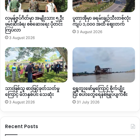
ခံရ
တုံးကောက်၊
စီသာ၊
မန်ဝိန်း၊
စီမူကြီး၊
ဝင်ဝ၊
မန်နားကြီး၊
နောင်လတ်
ကြီး၊
ခေါလဲ၊
စင်းဖုတ်၊
စီသောင်နဲ့
တာလီကျေးရွာတွေက
ဒေသခံ
လမုန်ဇွပ်ဂိတ်မှာ အမျိုးသား ၅ ဦး
ပူတာအိုမှာ ခရမ်းချဉ်သီးတစ်လုံး
တွေဟာ
မေလကုန်နဲ့
ဇွန်လဆန်းပိုင်းကတည်းက
စစ်ဘေး
ဖမ်းဆီးခံရ၊ စစ်ဆေးရေး ပိုတင်း
ကျပ် ၁,၀၀၀ အထိ ဈေးတက်
တိမ်းရှောင်နေကြရဆဲ
ဖြစ်တယ်လို့
သိရပါတယ်။
ကြပ်လာ
3 August 2026
3 August 2026
By – Zaw Zaw
Copy URL
သားဖြစ်သူ ဓားဖြင့်ခုတ်သတ်မှု
ရွှေတူးဖော်မှုကြောင့် စိုက်ပျိုး
ကြောင့် မိဘနှစ်ပါး သေဆုံး
ပြီး စပါးတွေရေနစ်မြုပ်ပျက်စီး
3 August 2026
31 July 2026
Recent Posts