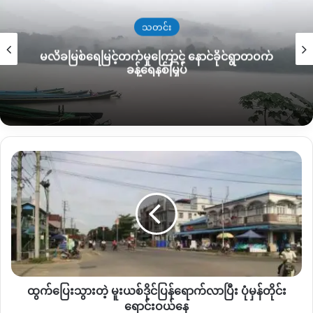
မယ့်
အခုတော့
KIA
ပူးပေါင်းတပ်တွေက
အဲဒီနေရာတွေကို
ပြန်လည်
သိမ်းပိုက်ထားနိုင်ပြီလို့
သိရပါတယ်။
သတင်း
မလိခမြစ်ရေမြင့်တက်မှုကြောင့် နောင်ခိုင်ရွာတဝက်
ခန့်ရေနစ်မြှပ်
ထွက်ပြေး
သွား
လက်ရှိမှာတော့
မန်နားလေးနဲ့
ခတ်ခုံကျေးရွာကြားမှာ
စစ်ကြောင်း
တဲ့ မူးယစ်
တစ်ခုသာ
ကျန်ရှိနေပြီး
အဲဒီစစ်ကြောင်းပါ
ဆုတ်သွားရင်
ရွှေကူ
–
င
ဒိုင်
ပြန်
အိုးလမ်းပိုင်းမှာ
စစ်ကောင်စီစစ်ကြောင်း
မရှိတော့ဘူးလို့
ပြောပါ
ရောက်လာ
တယ်။
ပြီး
ပုံ
လက်ရှိ
ကျန်ရှိနေတဲ့
စစ်ကြောင်းကတော့
မန်နားလေးနဲ့
ခတ်ခုံ
မှန်
ကြားမှာ
အင်အား
၈၀၀
ဝန်းကျင်နဲ့
ရှိနေဆဲဖြစ်ပြီး
ကာကွယ်ရေးတပ်
ထွက်ပြေးသွားတဲ့ မူးယစ်ဒိုင်ပြန်ရောက်လာပြီး ပုံမှန်တိုင်း
တိုင်း
ရောင်းဝယ်
ရောင်းဝယ်နေ
တွေက
အဲဒီစစ်ကြောင်းကို
ဆက်လက်တိုက်ခိုက်နေတယ်လို့
ပြောပါ