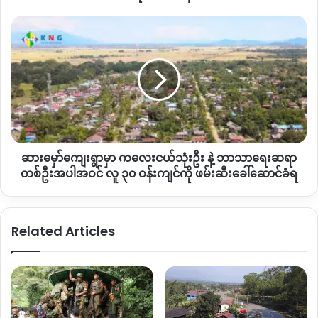
နေ
တယ်။
ဆား
မှော်
“
မန်နားလေးဘက်ကို
ရှင်းနိုင်ရင်
လမ်းပိုင်းတစ်ခုလုံး
ကင်းစင်သွား
ကျေးရွာ
မှာပါ။
ဒီတစ်ရက်၊
နှစ်ရက်အတွင်း
အခြေအနေပြောင်းနိုင်ပေ
မှာ ကလေး
မယ့်
စောင့်ကြည့်ရဦးမယ်
”
လို့
ကာကွယ်ရေးတပ်ဖွဲ့ဝင်တစ်ဦးက
ဆို
ငယ်
သုံး
ပါတယ်။
ဦး
နဲ့ ဘာသာ
ဒါ့အပြင်
ရွှေကူတိုက်ပွဲမှာ
KIA
၊
PDF
ပူးပေါင်းတပ်တွေ
ရေး
အပြင်
AA
စစ်ကြောင်းတွေလည်း
အားဖြည့်ပါဝင်တိုက်ခိုက်နေတယ်
ဆားမှော်ကျေးရွာမှာ ကလေးငယ်သုံးဦး နဲ့ ဘာသာရေးဆရာ
ဆရာ
လို့
သိရပါတယ်။
တစ်
တစ်ဦးအပါအဝင် လူ ၃၀ ဝန်းကျင်ကို ဖမ်းဆီးခေါ်ဆောင်ခံရ
ဦး
အပါအဝင်
လတ်လောမှတော့
ကျန်ရှိနေတဲ့
စစ်ကြောင်းတွေက
ကိုင်းရွာ
လူ
နဲ့
တော်လန်ရွာဘက်ကို
မြေပြင်ထိုးစစ်ဆင်နေသလို
လေကြောင်းက
Related Articles
၃၀
နေလည်း
ဗုံးကြဲတိုက်ခိုက်မှုတွေ
ဆက်တိုက်လုပ်ဆောင်နေတယ်
ဝန်းကျင်
လို့
ရှေ့တန်းစစ်ရေးသတင်းရင်းမြစ်တွေက
ပြောပါတယ်။
ကို
ဖမ်းဆီး
ခေါ်
လက်ရှိ
ရွှေကူမြို့နယ်ထဲမှာ
ဖြစ်ပွားနေတဲ့
တိုက်ပွဲတွေကြောင့်
ကိုင်း၊
ဆောင်
တော်လန်၊
ရွှေဘုန်းမြင့်၊
လမ်းကူး၊
မြိုင်သာ၊
ပန်းတင်၊
ငှက်တံတား၊