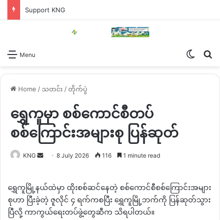
Support KNG
Switch
Se
Menu
Home
/
သတင်း
/
တိုက်ပွဲ
ရွှေကူမှာ စစ်ကောင်စီတပ်
စစ်ကြောင်းအများစု ပြန်ဆုတ်
Send
KNG
8 July 2026
116
1 minute read
an
email
ရွှေကူမြို့နယ်ထဲမှာ
ထိုးစစ်ဆင်နေတဲ့
စစ်ကောင်စီစစ်ကြောင်းအများ
စုဟာ
ပြီးခဲ့တဲ့
ဇူလိုင်
၄
ရက်ကစပြီး
ရွှေကူမြို့ဘက်ကို
ပြန်ဆုတ်သွား
ပြီလို့
ကာကွယ်ရေးတပ်ဖွဲ့တွေဆီက
သိရပါတယ်။