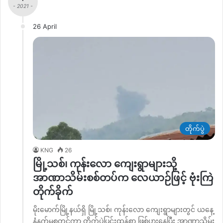
- 2021 -
26 April
တိုက်ပွဲ
KNG
26
မြို့သစ်၊ ကုန်းလော ကျေးရွာများသို့
အာဏာသိမ်းစစ်တပ်က လေယာဉ်ဖြင့် ဗုံးကြဲ
တိုက်ခိုက်
မိုးမောက်မြို့နယ်ရှိ မြို့သစ်၊ ကုန်းလော ကျေးရွာများတွင် ယနေ့
နံနက်မှစတင်ကာ တိုက်ပွဲပြင်းထန်စွာ ဖြစ်ပွားနေပြီး အာဏာသိမ်း