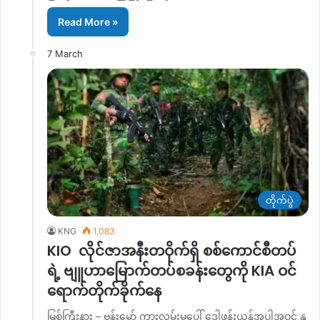
Read More »
7 March
တိုက်ပွဲ
KNG
1,083
KIO လိုင်ဇာအနီးတဝိုက်ရှိ စစ်ကောင်စီတပ်
ရဲ့ ဗျူဟာမြောက်တပ်စခန်းတွေကို KIA ဝင်
ရောက်တိုက်ခိုက်နေ
မြစ်ကြီးနား – ဗန်းမော် ကားလမ်းမပေါ် ဒေါ့ဖုန်းယန်အပါအဝင် နွ