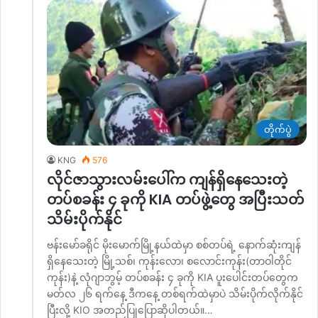
တိုက်ပွဲ
KNG
576
လိုင်ဇာသွားလမ်းပေါ်က ကျန်ရှိနေသေးတဲ့
တပ်စခန်း ၄ ခုကို KIA တပ်ဖွဲ့တွေ အပြီးသတ်
သိမ်းပိုက်နိုင်
‌ဗန်းမော်ခရိုင် မိုးမောက်မြို့နယ်ထဲမှာ စစ်တပ်ရဲ့ နောက်ဆုံးကျန်
ရှိနေသေးတဲ့ မြို့သစ်၊ ကုန်းလော၊ စလောင်းကုန်း(တာဝါတိုင်
ကုန်း)နဲ့ လုံဂျာဘွမ့် တပ်စခန်း ၄ ခုကို KIA ပူးပေါင်းတပ်တွေက
မတ်လ ၂၆ ရက်နေ့ ဒီကနေ့ တစ်ရက်ထဲမှာပဲ သိမ်းပိုက်လိုက်နိုင်
ပြီးလို့ KIO အတည်ပြုပြောဆိုပါတယ်။…