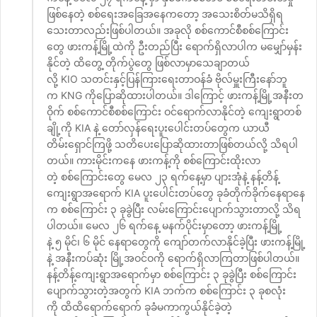
ဖြစ်နေတဲ့ စစ်ရေးအခြေအနေကတော့ အသေးစိတ်မသိရှိရ
သေးတာလည်းဖြစ်ပါတယ်။ အခုလို စစ်ကောင်စီစစ်ကြောင်း
တွေ ဖားကန့်မြို့ထဲကို ဦးတည်ပြီး ရောက်ရှိလာပါက မမျှော်မှန်း
နိုင်တဲ့ ထိတွေ့ တိုက်ပွဲတွေ ဖြစ်လာမှာသေချာတယ်
လို့ KIO သတင်းနှင့်ပြန်ကြားရေးတာဝန်ခံ ဗိုလ်မှူးကြီးနော်ဘူ
က KNG ကိုပြောဆိုထားပါတယ်။ ဒါကြောင့် ဖားကန့်မြို့အနီးတ
ဝိုက် စစ်ကောင်စီစစ်ကြောင်း ဝင်ရောက်လာနိုင်တဲ့ ကျေးရွာတစ်
ချို့ကို KIA နဲ့ တော်လှန်ရေးပူးပေါင်းတပ်တွေက ယာယီ
တိမ်းရှောင်ကြဖို့ သတိပေးပြောဆိုထားတာဖြစ်တယ်လို့ သိရပါ
တယ်။ ကားမိုင်းကနေ ဖားကန့်ကို စစ်ကြောင်းထိုးလာ
တဲ့ စစ်ကြောင်းတွေ မေလ ၂၃ ရက်နေ့မှာ ပျားအုံနဲ့ နန့်တိန့်
ကျေးရွာအရောက် KIA ပူးပေါင်းတပ်တွေ ခုခံတိုက်ခိုက်နေရာနေ
က စစ်ကြောင်း ၃ ခုခွဲပြီး လမ်းကြောင်းပျောက်သွားတာလို့ သိရ
ပါတယ်။ မေလ ၂၆ ရက်နေ့ မနက်ပိုင်းမှာတော့ ဖားကန့်မြို့
နဲ့ ၅ မိုင်၊ ၆ မိုင် နေရာတွေကို ကျော်တက်လာနိုင်ခဲ့ပြီး ဖားကန့်မြို့
နဲ့ အနီးကပ်ဆုံး မြို့အဝင်ဝကို ရောက်ရှိလာကြတာဖြစ်ပါတယ်။
နန့်တိန့်ကျေးရွာအရောက်မှာ စစ်ကြောင်း ၃ ခုခွဲပြီး စစ်ကြောင်း
ပျောက်သွားတဲ့အတွက် KIA ဘက်က စစ်ကြောင်း ၃ ခုစလုံး
ကို ထိထိရောက်ရောက် ခုခံမကာကွယ်နိုင်ခဲ့တဲ့