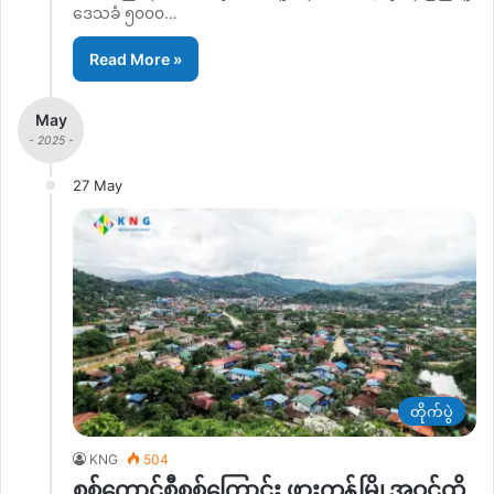
ဒေသခံ ၅၀၀၀…
Read More »
May
- 2025 -
27 May
တိုက်ပွဲ
KNG
504
စစ်ကောင်စီစစ်ကြောင်း ဖားကန့်မြို့အဝင်ထိ