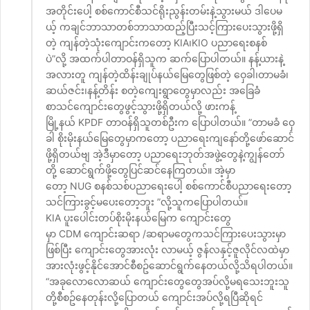
အတိုင်းပေါ့ စစ်ကောင်စီသင်ရိုးညွန်းတမ်းနဲ့သွားမယ် ဒါပေမ
ယ့် ကချင်ဘာသာတစ်ဘာသာထည့်ပြီးသင့်ကြားပေးသွားဖို့ရှိ
တဲ့ ကျန်တဲ့သုံးကျောင်းကတော့ KIA၊KIO ပညာရေးစနစ်
ပဲ”လို့ အထက်ပါတာဝန်ရှိသူက ဆက်ပြောပါတယ်။ နန့်ယားနဲ့
အလားတူ ကျန်တဲ့ထိန်းချုပ်နယ်မြေတွေဖြစ်တဲ့ ဝှေခါ၊တာမခံ၊
ဆယ်ဇင်း၊နန့်တိန်း စတဲ့ကျေးရွာတွေမှာလည်း အခြေခံ
စာသင်ကျောင်းတွေဖွင့်သွားဖို့ရှိတယ်လို့ ဖားကန့်
မြို့နယ် KPDF တာဝန်ရှိသူတစ်ဦးက ပြောပါတယ်။ ”တာမခံ ဝှေ
ခါ စိုးမိုးနယ်မြေတွေမှာကတော့ ပညာရေးကျနော်တို့ဖော်ဆောင်
ဖို့ရှိတယ်ဗျ အဲ့ဒီမှာတော့ ပညာရေးဘုတ်အဖွဲ့တွေနဲ့ကျွန်တော်
တို့ ဆောင်ရွက်ဖို့တွေပြင်ဆင်နေကြတယ်။ အဲ့မှာ
တော့ NUG စနစ်သစ်ပညာရေးပေါ့ စစ်ကောင်စီပညာရေးတော့
သင်ကြားခွင့်မပေးတော့ဘူး ”လို့သူကပြောပါတယ်။
KIA ပူးပေါင်းတပ်စိုးမိုးနယ်မြေက ကျောင်းတွေ
မှာ CDM ကျောင်းဆရာ /ဆရာမတွေကသင်ကြားပေးသွားမှာ
ဖြစ်ပြီး ကျောင်းတွေအားလုံး လာမယ့် ဇွန်လနှင့်ဇူလိုင်လထဲမှာ
အားလုံးဖွင့်နိုင်အောင်စီစဥ်ဆောင်ရွက်နေတယ်လို့သိရပါတယ်။
“အခုလောလောဆယ် ကျောင်းတွေတွေအပ်လို့မရသေးဘူးသူ
တို့စီစဥ်နေတုန်းလို့ပြောတယ် ကျောင်းအပ်လို့ရပြီဆိုရင်