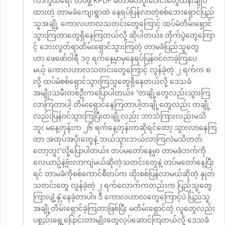
ကာကွယ်ရေး တပ်ဖွဲ့ KPDF မဟာမိတ်ပူးပေါင်းတွေထိန်းချုပ်
ထားတဲ့ တာမခံကျေးရွာထဲ နေရပ်ပြန်လာတဲ့စစ်ဘေးရှောင်ပြည်
သူအချို့ ကောလဟာလသတင်းတွေကြောင့် ထပ်မံတိမ်းရှောင်
သွားကြတာတွေရှိနေကြတယ်လို့ ဆိုပါတယ်။ တိုက်ပွဲတွေကြော
င့် ဘေးလွတ်ရာတိမ်းရှောင်သွားကြတဲ့ တာမခံပြည်သူတွေ
ဟာ ဖေဖော်ဝါရီ ၁၇ ရက်နေ့မှာမှနေရပ်ပြန်ဝင်လာခဲ့ကြပေ
မယ့် ကောလဟာလသတင်းတွေကြောင့် လွန်ခဲ့တဲ့ ၂ ရက်က စ
လို့ ထပ်မံစစ်ရှောင်သွားကြသူတွေရှိနေတယ်လို့ ဒေသခံ
အမျိုးသမီးတစ်ဦးကပြောပါတယ်။ “တချို့တွေလည်းသွားကြ
လာကြတာပါ့ တိမ်းရှောင်နေကြတာပါ့တချို့တွေလည်း တချို့
လည်းပြန်ဝင်သွားကြပြီးတချို့လည်း ဘာသံကြားလည်းမသိ
ဘူး မနေ့တုန်းက ၂၆ ရက်နေ့တုန်းကဆိုရင်တော့ သွားလာနေကြ
တာ အထုပ်အပိုးတွေနဲ့ ဘယ်သွားဘယ်လာကြလဲမသိတတ်
တော့ဘူး”လို့ပြောပါတယ်။ တပ်မတော်နေ့မှာ တာမခံဘက်ကို
လေယာဥ်နဲ့ဗုံးလာကျဲမယ်ဆိုတဲ့သတင်းတွေနဲ့ တပ်မတော်နေ့ပြီး
ရင် တာမခံကိုစစ်ကောင်စီတပ်က ထိုးစစ်ပြန်လာမယ်ဆိုတဲ့ နှုတ်
သတင်းတွေ လွန်ခဲ့တဲ့ ၂ ရက်လောက်ကတည်းက ပြည်သူတွေ
ကြားပျံ့နှံ့နေခဲ့တာပါ။ ဒီ ကောလဟာလတွေကြောင့်ပဲ ပြည်သူ
အချို့တိမ်းရှောင်ခဲ့ကြတာဖြစ်ပြီး မတိမ်းရှောင်တဲ့ လူတွေလည်း
ပစ္စည်းရွေ့ပြောင်းတာမျိုးတွေလုပ်ဆောင်ကြတယ်လို့ ဒေသခံ