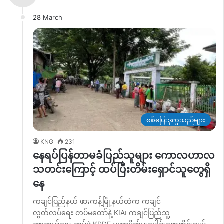
28 March
စစ်ပြေးဒုက္ခသည်များ
KNG
231
နေရပ်ပြန်တာမခံပြည်သူများ ကောလဟာလ
သတင်းကြောင့် ထပ်ပြီးတိမ်းရှောင်သူတွေရှိ
နေ
ကချင်ပြည်နယ် ဖားကန့်မြို့နယ်ထဲက ကချင်
လွတ်လပ်ရေး တပ်မတော်နဲ့ KIA၊ ကချင်ပြည်သူ့