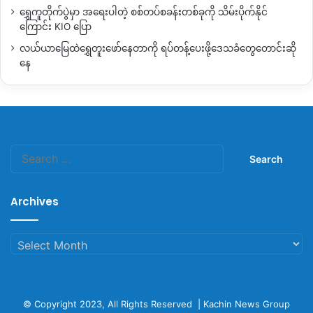
ရွှေကူတိုက်ပွဲမှာ အရေးပါတဲ့ စစ်တပ်စခန်းတစ်ခုကို သိမ်းပိုက်နိုင်
ကြောင်း KIO ပြော
လယ်ယာမြေထဲရွှေတူးဖော်နေတာကို ရပ်တန့်ပေးဖို့ဒေသခံတွေတောင်းဆို
နေ
Search
for:
Archives
Archives
© Copyright 2023, All Rights Reserved |
Kachin News Group