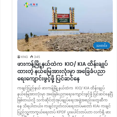
သတင်း
KNG
345
ဖားကန့်မြို့နယ်ထဲက KIO/ KIA ထိန်းချုပ်
ထားတဲ့ နယ်မြေအားလုံးမှာ အခြေခံပညာ
ရေးကျောင်းဖွင့်ဖို့ ပြင်ဆင်နေ
ကချင်ပြည်နယ် ဖားကန့်မြို့နယ်ထဲက KIO/ KIA ထိန်းချုပ်
နယ်မြေအားလုံးမှာ အခြေခံပညာရေးကျောင်းဖွင့်ဖို့ ပြင်ဆင်နေပြီ
ဖြစ်တယ်လို့ သက်ဆိုင်တဲ့အုပ်ချုပ်ရေးအဖွဲ့အစည်းတွေဆီက
နေ သိရပါတယ်။ ကချင်လွတ်လပ်ရေးတပ်မတော် KIA၊ ကချင်
ပြည်သူ့ကာကွယ်ရေးတပ် KPDF ပူးပေါင်းတပ်ဟာ လက်ရှိ ဖား