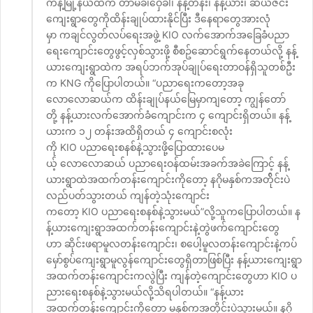
ကန့်မြို့နယ်ထဲက တာမခံ၊ဝှေခါ၊ နန့်တိန်း၊ နန့်ယား၊ ဆယ်ဇင်း
ကျေးရွာတွေကိုထိန်းချုပ်ထားနိုင်ပြီး ဒီနေရာတွေအားလုံ
မှာ ကချင်လွတ်လပ်ရေးအဖွဲ့ KIO လက်အောက်အခြေခံပညာ
ရေးကျောင်းတွေဖွင့်လှစ်သွားဖို့ စီစဥ်ဆောင်ရွက်နေတယ်လို့ နန့်
ယားကျေးရွာထဲက အရပ်ဘက်အုပ်ချုပ်ရေးတာဝန်ရှိသူတစ်ဦး
က KNG ကိုပြောပါတယ်။ “ပညာရေးကတော့အခု
လောလောဆယ်က ထိန်းချုပ်နယ်မြေမှာကျတော့ ကျွန်တော်
တို့ နန့်ယားလက်အောက်ခံကျောင်းက ၄ ကျောင်းရှိတယ်။ နန့်
ယားက ၁၂ တန်းအထိရှိတယ် ၄ ကျောင်းစလုံး
ကို KIO ပညာရေးစနစ်နဲ့သွားဖို့ပြောထားပေမ
ယ့် လောလောဆယ် ပညာရေးဝန်ထမ်းအခက်အခဲကြောင့် နန့်
ယားရွာထဲအထက်တန်းကျောင်းကိုတော့ နဂိုမနှစ်ကအတ်ိုင်းပဲ
လည်ပတ်သွားတယ် ကျန်တဲ့သုံးကျောင်း
ကတော့ KIO ပညာရေးစနစ်နဲ့သွားမယ်”လို့သူကပြောပါတယ်။ န
န့်ယားကျေးရွာအထက်တန်းကျောင်းနဲ့တွဲဖက်ကျောင်းတွေ
ဟာ ဆိုင်းဖရာမူလတန်းကျောင်း၊ စပေါ့မူလတန်းကျောင်းနဲ့ကပ်
မှော်စွပ်ကျေးရွာမူလွန်ကျောင်းတွေရှိတာဖြစ်ပြီး နန့်ယားကျေးရွာ
အထက်တန်းကျောင်းကလွဲပြီး ကျန်တဲ့ကျောင်းတွေဟာ KIO ပ
ညားရေးစနစ်နဲ့သွားမယ်လို့သိရပါတယ်။ “နန့်ယား
အထက်တန်းကျောင်းကိုတော့ မနှစ်ကအတိုင်းပဲသွားမယ်။ နဂို