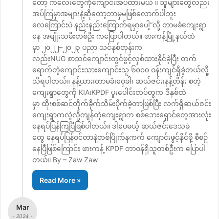
တော့ ကလေးတွေကိုကျောင်းအပ်ထားမယ် ။ သူများတွေလည်း
အပ်ကြမှာအများနဲ့ဆိုတော့ဘာမှမဖြစ်လောက်ပါဘူး
လေကြောင်းပဲ နည်းနည်းကြောက်ရမှာပေါ့”လို့ တာမခံကျေးရွာ
နေ အမျိုးသမီးတစ်ဦး ကပြောပါတယ်။ ဖားကန့်မြို့နယ်ထဲ
မှာ ၂၀၂၂–၂၀၂၃ ပညာ သင်နှစ်တုန်းက
လည်းNUG စာသင်ကျောင်းတွင်ဖွင့်လှစ်ထားနိုင်ခဲ့ပြီး တက်
ရောက်တဲ့ကျောင်းသားကျောင်းသူ ၆၀၀၀ ဝန်းကျင်ရှိခဲ့တယ်လို့
သိရပါတယ်။ နန့်ယား၊တာမခံ၊ဝှေခါ၊ ဆယ်ဇင်း၊နန့်တိန်း စတဲ့
ကျေးရွာတွေကို KIA၊KPDF ပူးပေါင်းတပ်တွက ဒီနှစ်ထဲ
မှာ ထိုးစစ်ဆင်တိုက်ခိုက်သိမ်းပိုက်ခဲ့တာဖြစ်ပြီး လက်ရှိဆယ်ဇင်း
ကျေးရွာကလွဲလို့ကျန်တဲ့ကျေးရွာက စစ်ဘေးရှောင်တွေအားလုံး
နေရပ်ပြန်ကြပြီဖြစ်ပါတယ်။ ဒါပေမယ့် ဆယ်ဇင်းဒေသခံ
တွေ နေရပ်ပြန်ဝင်တာနဲ့တစ်ပြိုက်နကက် ကျောင်းဖွင့်နိုင်ဖို့ စီစဉ်
နေပြီဖြစ်ကြောင်း ဖားကန့် KPDF တာဝန်ရှိသူတစ်ဦးက ပြောပါ
တယ်။ By – Zaw Zaw
Read More »
Mar
- 2024 -