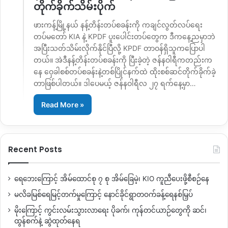
တိုက်ခိုက်သိမ်းပိုက်
ဖားကန့်မြို့နယ် နန့်တိန်းတပ်စခန်းကို ကချင်လွတ်လပ်ရေး
တပ်မတော် KIA နဲ့ KPDF ပူးပေါင်းတပ်တွေက ဒီကနေ့ညမှာဘဲ
အပြီးသတ်သိမ်းလိုက်နိုင်ပြီလို့ KPDF တာဝန်ရှိသူကပြောပါ
တယ်။ အဲဒီနန့်တိန်းတပ်စခန်းကို ပြီးခဲ့တဲ့ ဇန်နဝါရီကတည်းက
နေ ဝှေခါစစ်တပ်စခန်းနဲ့တစ်ပြိုင်နက်ထဲ ထိုးစစ်ဆင်တိုက်ခိုက်ခဲ့
တာဖြစ်ပါတယ်။ ဒါပေမယ့် ဇန်နဝါရီလ ၂၇ ရက်နေ့မှာ…
Read More »
Recent Posts
ရေဘေးကြောင့် အိမ်ထောင်စု ၇ စု အိမ်ခြေမဲ့၊ KIO ကူညီပေးဖို့စီစဉ်နေ
မလိခမြစ်ရေမြင့်တက်မှုကြောင့် နောင်ခိုင်ရွာတဝက်ခန့်ရေနစ်မြှပ်
မိုးကြောင့် ကွင်းလမ်းသွားလာရေး ပိုခက်၊ ကုန်တင်ယာဉ်တွေကို ဆင်၊
ထွန်စက်နဲ့ ဆွဲထုတ်နေရ