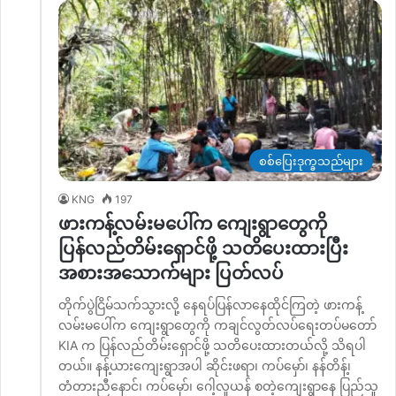
စစ်ပြေးဒုက္ခသည်များ
KNG
197
ဖားကန့်လမ်းမပေါ်က ကျေးရွာတွေကို
ပြန်လည်တိမ်းရှောင်ဖို့ သတိပေးထားပြီး
အစားအသောက်များ ပြတ်လပ်
တိုက်ပွဲငြိမ်သက်သွားလို့ နေရပ်ပြန်လာနေထိုင်ကြတဲ့ ဖားကန့်
လမ်းမပေါ်က ကျေးရွာတွေကို ကချင်လွတ်လပ်ရေးတပ်မတော်
KIA က ပြန်လည်တိမ်းရှောင်ဖို့ သတိပေးထားတယ်လို့ သိရပါ
တယ်။ နန့်ယားကျေးရွာအပါ ဆိုင်းဖရာ၊ ကပ်မှော်၊ နန်တိန့်၊
တံတားညီနောင်၊ ကပ်မှော်၊ ဂေါ့လူယန် စတဲ့ကျေးရွာနေ ပြည်သူ