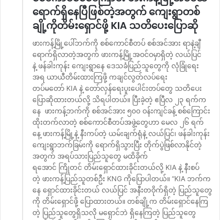
ရောက်ရှိနေပြီဖြစ်တဲ့အတွက် ကျေးရွာတစ်
ချို့ကိုတိမ်းရှောင်ဖို့ KIA သတိပေးပြောဆို
ဖားကန့်မြို့ပေါ်ဘက်ကို စစ်ကောင်စီတပ် စစ်အင်အား ရာနဲ့ချီ
ရောက်ရှိလာတဲ့အတွက် ဖားကန့်မြို့အဝင်ဝမှာရှိတဲ့ လယ်ပြင်
နဲ့ ဖန်ခါးကုန်း ကျေးရွာနေ ဒေသခံပြည်သူတွေကို လုံခြုံရေး
အရ ယာယီတိမ်းထားကြဖို့ ကချင်လွတ်လပ်ရေး
တပ်မတော် KIA နဲ့ တော်လှန်ရေးပူးပေါင်းတပ်တွေ သတိပေး
ပြောဆိုထားတယ်လို့ သိရပါတယ်။ ပြီးခဲ့တဲ့ ဧပြီလ ၂၃ ရက်က
နေ ဖားကန့်ဘက်ကို စစ်အင်အား ၅၀၀ ဝန်းကျင်ခန့် စစ်ကြောင်း
ထိုးတက်လာတဲ့ စစ်ကောင်စီတပ်အဖွဲ့တွေဟာ မေလ ၂၆ ရက်
နေ့ ဖားကန့်မြို့နဲ့ နီးကပ်တဲ့ ယမ်းချက်ရုံနဲ့ လယ်ပြင်၊ ဖန်ခါးကုန်း
ကျေးရွာဘက်ခြမ်းကို ရောက်ရှိသွားပြီး တိုက်ပွဲဖြစ်လာနိုင်တဲ့
အတွက် အရပ်သားပြည်သူတွေ မထိခိုက်
ရအောင် ကြိုတင် တိမ်းရှောင်ထားခိုင်းတယ်လို့ KIA နဲ့ နီးစပ်
တဲ့ ဖားကန့်ပြည်သူတစ်ဦး KNG ကိုပြောပါတယ်။ “KIA ဘက်က
နေ ရှောင်ထားခိုင်းတယ် လယ်ပြင် အနီးတဝိုက်ရှိတဲ့ ပြည်သူတွေ
ကို တိမ်းရှောင်ဖို့ ပြောထားတယ်။ တစ်ချို့က တိမ်းရှောင်နေကြ
တဲ့ ပြည်သူတွေရှိသလို မရှောင်ဘဲ ရှိနေကြတဲ့ ပြည်သူတွေ