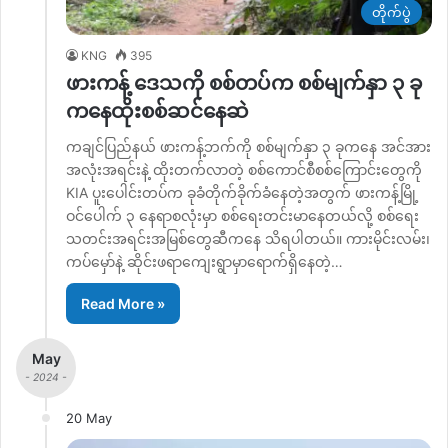
တိုက်ပွဲ
KNG
395
ဖားကန့် ဒေသကို စစ်တပ်က စစ်မျက်နှာ ၃ ခု
ကနေထိုးစစ်ဆင်နေဆဲ
ကချင်ပြည်နယ် ဖားကန့်ဘက်ကို စစ်မျက်နှာ ၃ ခုကနေ အင်အား
အလုံးအရင်းနဲ့ ထိုးတက်လာတဲ့ စစ်ကောင်စီစစ်ကြောင်းတွေကို
KIA ပူးပေါင်းတပ်က ခုခံတိုက်ခိုက်ခံနေတဲ့အတွက် ဖားကန့်မြို့
ဝင်ပေါက် ၃ နေရာစလုံးမှာ စစ်ရေးတင်းမာနေတယ်လို့ စစ်ရေး
သတင်းအရင်းအမြစ်တွေဆီကနေ သိရပါတယ်။ ကားမိုင်းလမ်း၊
ကပ်မှော်နဲ့ ဆိုင်းဖရာကျေးရွာမှာရောက်ရှိနေတဲ့…
Read More »
May
- 2024 -
20 May