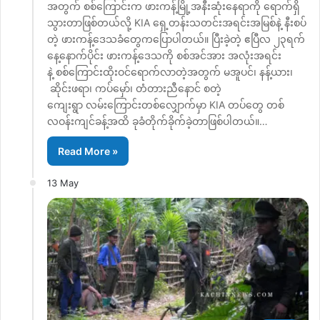
အတွက် စစ်ကြောင်းက ဖားကန့်မြို့အနီးဆုံးနေရာကို ရောက်ရှိ
သွားတာဖြစ်တယ်လို့ KIA ရှေ့တန်းသတင်းအရင်းအမြစ်နဲ့ နီးစပ်
တဲ့ ဖားကန့်ဒေသခံတွေကပြောပါတယ်။ ပြီးခဲ့တဲ့ ဧပြီလ ၂၃ရက်
နေ့နောက်ပိုင်း ဖားကန့်ဒေသကို စစ်အင်အား အလုံးအရင်း
နဲ့ စစ်ကြောင်းထိုးဝင်ရောက်လာတဲ့အတွက် မအူပင်၊ နန့်ယား၊
ဆိုင်းဖရာ၊ ကပ်မှော်၊ တံတားညီနောင် စတဲ့
ကျေးရွာ လမ်းကြောင်းတစ်လျှောက်မှာ KIA တပ်တွေ တစ်
လဝန်းကျင်ခန့်အထိ ခုခံတိုက်ခိုက်ခဲ့တာဖြစ်ပါတယ်။…
Read More »
13 May