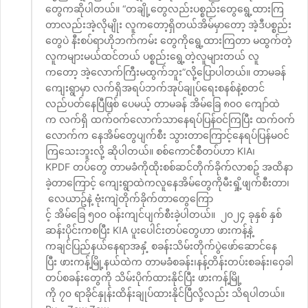
တွေကဆိုပါတယ်။ “တချို့တွေလည်းပစ္စည်းတွေရွေ့ထားကြ
တာလည်းအဲ့လိုမျိုး လူကတော့ရှိတယ်အိမ်မှာတော့ အဲ့ဒီပစ္စည်း
တွေပဲ နီးစပ်ရာဟိုဘက်ကမ်း တွေကိုရွေ့ထားကြတာ မထွက်တဲ့
လူကများမယ်ထင်တယ် ပစ္စည်းရွေ့တဲ့လူများတယ် လူ
ကတော့ အဲ့လောက်ကြီးမထွက်ဘူး”လို့ပြောပါတယ်။ တာမခန်
ကျေးရွာမှာ လက်ရှိအရပ်ဘက်အုပ်ချုပ်ရေးစနစ်နဲ့စတင်
လည်ပတ်နေပြီဖြစ် ပေမယ့် တာမခန် အိမ်ခြေ ၈၀၀ ကျော်ထဲ
က လက်ရှိ ထက်ဝက်လောက်သာနေရပ်ပြန်ဝင်ကြပြီး ထက်ဝက်
လောက်က နေအိမ်တွေပျက်စီး သွားတာကြောင့်နေရပ်ပြန်မဝင်
ကြသေးဘူးလို့ ဆိုပါတယ်။ စစ်ကောင်စီတပ်ဟာ KIA၊
KPDF တပ်တွေ တာမခံကိုထိုးစစ်ဆင်တိုက်ခိုက်လာစဥ် အထိနာ
ခဲ့တာကြောင့် ကျေးရွာထဲကလူနေအိမ်တွေကိုမီးရှို့ဖျက်စီးတာ၊
လေယာဥ်နဲ့ ဗုံးကျဲတိုက်ခိုက်တာတွေကြော
င့် အိမ်ခြေ ၅၀၀ ဝန်းကျင်ပျက်စီးခဲ့ပါတယ်။ ၂၀၂၄ ခုနှစ် နှစ်
ဆန်းပိုင်းကစပြီး KIA ပူးပေါင်းတပ်တွေဟာ ဖားကန့်နဲ့
ကချင်ပြည်နယ်နေရာအနှံ့ စခန်းသိမ်းတိုက်ပွဲဖော်ဆောင်နေ
ပြီး ဖားကန့်မြို့နယ်ထဲက တာမခံစခန်း၊နန့်တိန်းတပ်းစခန်း၊ဝှေခါ
တပ်စခန်းတွေကို သိမ်းပိုက်ထားနိုင်ပြီး ဖားကန့်မြို့
ကို ၇၀ ရာခိုင်နှုန်းထိန်းချုပ်ထားနိုင်ပြီလို့လည်း သိရပါတယ်။