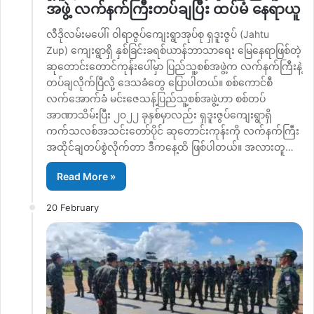
အဖွဲ့ လက်နက်ကြီးတပ်ချပြီး ထပ်မံ နေရာယူ
လီဒိုလမ်းမပေါ်၊ ဝါရာဇွပ်ကျေးရွာအုပ်စု ရှဒူးဇွပ် (Jahtu
Zup) ကျေးရွာရှိ နှစ်ခြင်းခရစ်ယာန်ဘာသာရေး မြေနေရာဖြစ်တဲ့
ဆုတောင်းတောင်ကုန်းပေါ်မှာ ပြည်သူ့စစ်အဖွဲ့က လက်နက်ကြီးနဲ့
တပ်ချလိုက်ပြီလို့ ဒေသခံတွေ ပြောပါတယ်။ စစ်ကောင်စီ
လက်အောက်ခံ မင်းဇေသန့်ပြည်သူ့စစ်အဖွဲ့ဟာ စစ်တပ်
အာဏာသိမ်းပြီး ၂၀၂၂ ခုနှစ်မှာလည်း ရှဒူးဇွပ်ကျေးရွာရှိ
ကက်သလစ်အသင်းတော်ပိုင် ဆုတောင်းကုန်းကို လက်နက်ကြီး
အထိုင်ချတပ်စွဲလိုက်တာ ဒီကနေ့ထိ ဖြစ်ပါတယ်။ အလားတူ…
Read More »
20 February