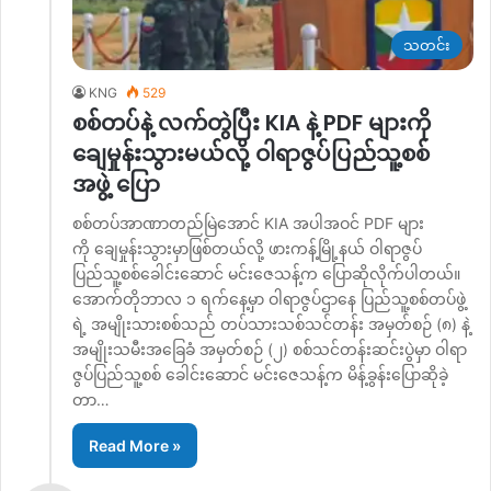
သတင်း
KNG
529
စစ်တပ်နဲ့ လက်တွဲပြီး KIA နဲ့ PDF များကို
ချေမှုန်းသွားမယ်လို့ ဝါရာဇွပ်ပြည်သူ့စစ်
အဖွဲ့ ပြော
စစ်တပ်အာဏာတည်မြဲအောင် KIA အပါအဝင် PDF များ
ကို ချေမှုန်းသွားမှာဖြစ်တယ်လို့ ဖားကန့်မြို့နယ် ဝါရာဇွပ်
ပြည်သူ့စစ်ခေါင်းဆောင် မင်းဇေသန့်က ပြောဆိုလိုက်ပါတယ်။
အောက်တိုဘာလ ၁ ရက်နေ့မှာ ဝါရာဇွပ်ဌာနေ ပြည်သူ့စစ်တပ်ဖွဲ့
ရဲ့ အမျိုးသားစစ်သည် တပ်သားသစ်သင်တန်း အမှတ်စဉ် (၈) နဲ့
အမျိုးသမီးအခြေခံ အမှတ်စဉ် (၂) စစ်သင်တန်းဆင်းပွဲမှာ ဝါရာ
ဇွပ်ပြည်သူ့စစ် ခေါင်းဆောင် မင်းဇေသန့်က မိန့်ခွန်းပြောဆိုခဲ့
တာ…
Read More »