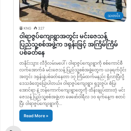
သတင်း
KNG
327
ဝါရာဇွပ်ကျေးရွာအတွင်း မင်းဇေသန့်
ပြည်သူ့စစ်အဖွဲ့က ဒရုန်းဖြင့် အကြိမ်ကြိမ်
ပစ်ခတ်နေ
တနိုင်းသွား လီဒိုလမ်းမပေါ် ၊ ဝါရာဇွပ်ကျေးရွာကို စစ်ကောင်စီ
လက်အောက်ခံ မင်းဇေသန့် ပြည်သူ့စစ်အဖွဲ့တွေက ယခုရက်ပိုင်း
အတွင်း ဒရုန်းနဲ့ပစ်ခတ်နေတာ ၁၇ ကြိမ်ထက်မနည်း ရှိလာပြီလို့
ဒေသခံတွေပြောပါတယ်။ ဝါရာဇွပ်ကျေးရွာ၊ ရှဒူးဇွပ်၊ စံပြ၊
အောင်ရာ နဲ့ ဘန်ကောက်ကျေးရွာတွေကို ထိန်းချုပ်ထားတဲ့ မင်း
ဇေသန့် ပြည်သူ့စစ်အဖွဲ့ဟာ ဖေဖော်ဝါရီလ ၁၀ ရက်နေ့က စတင်
ပြီး ဝါရာဇွပ်ကျေးရွာကို…
Read More »