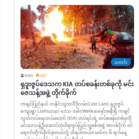
သတင်း
KNG
567
ရှဒူးဇွပ်ဒေသက KIA တပ်စခန်းတစ်ခုကို မင်း
ဇေသန့်အဖွဲ့ တိုက်ခိုက်
ကချင်ပြည်နယ် တနိုင်းသွားလီဒိုလမ်း(Lido Lam) ရှဒူးဇွပ်
ကျေးရွာ (Jahtuzup) ဒေသ ဝခါး(Wahka)မှော်အနီးရှိ ကချင်
လွတ်လပ်ရေးတပ်မတော် (KIA) တပ်ရင်းရဲ့ တပ်စခန်းတစ်ခုကို
မင်းဇေသန့်ဦး‌ဆောင်တဲ့ဝါရာဇွပ်ပြည်သူ့စစ်အဖွဲ့ အလစ်ငိုက် ဝင်
ရောက်တိုက်ခိုက်ခဲ့တယ်လို့ သိရပါတယ်။ မတ်လ ၆ ရက်နေ့