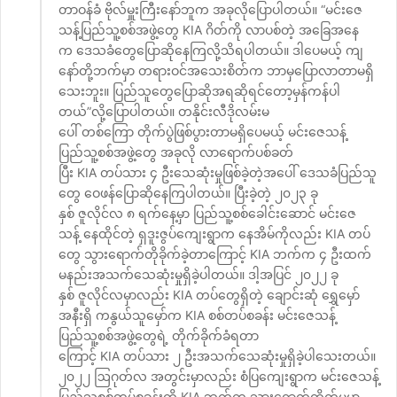
တာဝန်ခံ ဗိုလ်မှူးကြီးနော်ဘူက အခုလိုပြောပါတယ်။ “မင်းဇေ
သန့်ပြည်သူ့စစ်အဖွဲ့တွေ KIA ဂိတ်ကို လာပစ်တဲ့ အခြေအနေ
က ဒေသခံတွေပြောဆိုနေကြလို့သိရပါတယ်။ ဒါပေမယ့် ကျ
နော်တို့ဘက်မှာ တရားဝင်အသေးစိတ်က ဘာမှပြောလာတာမရှိ
သေးဘူး။ ပြည်သူတွေပြောဆိုအရဆိုရင်တော့မှန်ကန်ပါ
တယ်”လို့ပြောပါတယ်။ တနိုင်းလီဒိုလမ်းမ
ပေါ် တစ်ကြော တိုက်ပွဲဖြစ်ပွားတာမရှိပေမယ့် မင်းဇေသန့်
ပြည်သူ့စစ်အဖွဲ့တွေ အခုလို လာရောက်ပစ်ခတ်
ပြီး KIA တပ်သား ၄ ဦးသေဆုံးမှုဖြစ်ခဲ့တဲ့အပေါ် ဒေသခံပြည်သူ
တွေ ဝေဖန်ပြောဆိုနေကြပါတယ်။ ပြီးခဲ့တဲ့ ၂၀၂၃ ခု
နှစ် ဇူလိုင်လ ၈ ရက်နေ့မှာ ပြည်သူ့စစ်ခေါင်းဆောင် မင်းဇေ
သန့် နေထိုင်တဲ့ ရှဒူးဇွပ်ကျေးရွာက နေအိမ်ကိုလည်း KIA တပ်
တွေ သွားရောက်တိုခိုက်ခဲ့တာကြောင့် KIA ဘက်က ၄ ဦးထက်
မနည်းအသက်သေဆုံးမှုရှိခဲ့ပါတယ်။ ဒါ့အပြင် ၂၀၂၂ ခု
နှစ် ဇူလိုင်လမှာလည်း KIA တပ်တွေရှိတဲ့ ချောင်းဆုံ ရွှေမှော်
အနီးရှိ ကနွယ်သူမှော်က KIA စစ်တပ်စခန်း မင်းဇေသန့်
ပြည်သူ့စစ်အဖွဲ့တွေရဲ့ တိုက်ခိုက်ခံရတာ
ကြောင့် KIA တပ်သား ၂ ဦးအသက်သေဆုံးမှုရှိခဲ့ပါသေးတယ်။
၂၀၂၂ ဩဂုတ်လ အတွင်းမှာလည်း စံပြကျေးရွာက မင်းဇေသန့်
ပြည်သူ့စစ်တပ်စခန်းကို KIA ဘက်က သွားရောက်တိုက်မှုမှာ