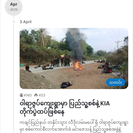
Apr
- 2025 -
3 April
သတင်း
KNG
453
ဝါရာဇွပ်ကျေးရွာမှာ ပြည်သူ့စစ်နဲ့ KIA
တိုက်ပွဲထပ်ဖြစ်နေ
ကချင်ပြည်နယ် တနိုင်းသွား လီဒိုလမ်းမပေါ် ရှိ ဝါရာဇွပ်ကျေးရွာ
မှာ စစ်ကောင်စီလက်အောက်ခံ မင်းဇေသန့် ပြည်သူ့စစ်အဖွဲ့နဲ့