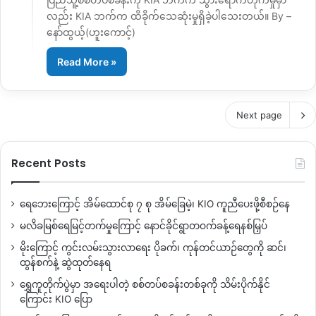
လည်း KIA ဘက်က ထိခိုက်သေဆုံးမှုရှိခဲ့ပါသေးတယ်။ By –
နော်ထွယ့်(ဟူးကောင့်)
Read More »
Next page
Recent Posts
ရေဘေးကြောင့် အိမ်ထောင်စု ၇ စု အိမ်ခြေမဲ့၊ KIO ကူညီပေးဖို့စီစဉ်နေ
မလိခမြစ်ရေမြင့်တက်မှုကြောင့် နောင်ခိုင်ရွာတဝက်ခန့်ရေနစ်မြှပ်
မိုးကြောင့် ကွင်းလမ်းသွားလာရေး ပိုခက်၊ ကုန်တင်ယာဉ်တွေကို ဆင်၊
ထွန်စက်နဲ့ ဆွဲထုတ်နေရ
ရွှေကူတိုက်ပွဲမှာ အရေးပါတဲ့ စစ်တပ်စခန်းတစ်ခုကို သိမ်းပိုက်နိုင်
ကြောင်း KIO ပြော