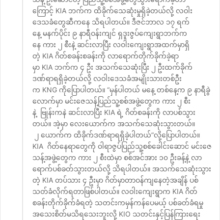
ကြောင့် KIA ဘက်က ထိခိုက်သေဆုံးမှုရှိခဲ့တယ်လို့ လဝါး
ဒေသခံတွေဆီကနေ သိရပါတယ်။ ဒီဇင်ဘာလ ၁၇ ရက်
နေ့ မနက်ပိုင်း ၉ နာရီဝန်းကျင် ရှဒူးဇွပ်ကျေးရွာဘက်က
နေ ကား ၂ စီးနဲ့ ဆင်းလာပြီး လဝါးကျေးရွာအထက်မှာရှိ
တဲ့ KIA ဂိတ်စခန်းစခန်းကို လာရောက်တိုက်ခိုက်ခဲ့ရာ
မှာ KIA ဘက်က ၄ ဦး အသက်သေဆုံးပြီး ၂ ဦးထက်ခိုက်
ဒဏ်ရာရရှိခဲ့တယ်လို့ လဝါးဒေသခံအမျိုးသားတစ်ဦး
က KNG ကိုပြောပါတယ်။ “မှန်ပါတယ် မနေ့ တစ်နေ့က ၉ နာရီခွဲ
လောက်မှာ မင်းဇေသန့်ပြည်သူ့စစ်အဖွဲ့တွေက ကား ၂ စီး
နဲ့ ဗြုန်းကနဲ ဆင်းလာပြီး KIA ရဲ့ ဂိတ်စခန်းကို လာပစ်သွား
တယ်။ အဲ့မှာ လေးယောက်က အသက်သေဆုံးသွားတယ်။
၂ ယောက်က ထိခိုက်ဒဏ်ရာရရှိခဲ့ပါတယ်”လို့ပြောပါတယ်။
KIA ဂိတ်နေရာတွေကို ဝါရာဇွပ်ပြည်သူ့စစ်ခေါင်းဆောင် မင်းဇေ
သန့်အဖွဲ့တွေက ကား ၂ စီးထဲမှာ စစ်အင်အား ၁၀ ဦးခန့်နဲ့ လာ
ရောက်ပစ်ခတ်သွားတယ်လို့ သိရပါတယ်။ အသက်သေဆုံးသွား
တဲ့ KIA တပ်သား ၄ ဦးမှာ ဂိတ်မှာတာဝန်ကျနေတဲ့အချိန် ပစ်
သတ်ခံလိုက်ရတာဖြစ်ပါတယ်။ လဝါးကျေးရွာက KIA ဂိတ်
စခန်းတိုက်ခိုက်ခံရတဲ့ သတင်းကမှန်ကန်ပေမယ့် ပစ်ခတ်ခံရမှု
အသေးစိတ်မသိရသေးဘူးလို့ KIO သတင်းနှင့်ပြန်ကြားရေး