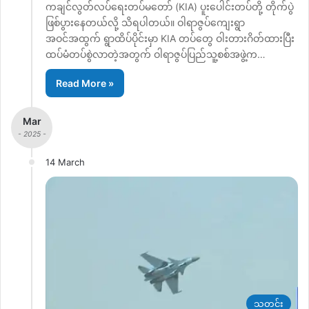
ကချင်လွတ်လပ်ရေးတပ်မတော် (KIA) ပူးပေါင်းတပ်တို့ တိုက်ပွဲ
ဖြစ်ပွားနေတယ်လို့ သိရပါတယ်။ ဝါရာဇွပ်ကျေးရွာ
အဝင်အထွက် ရွာထိပ်ပိုင်းမှာ KIA တပ်တွေ ဝါးတားဂိတ်ထားပြီး
ထပ်မံတပ်စွဲလာတဲ့အတွက် ဝါရာဇွပ်ပြည်သူ့စစ်အဖွဲ့က…
Read More »
Mar
- 2025 -
14 March
သတင်း