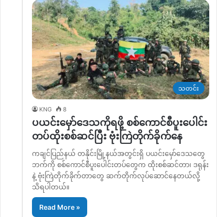
သတင်း
KNG
8
ပယင်းမှော်ဒေသကိုရဖို့ စစ်ကောင်စီပူးပေါင်း
တပ်ထိုးစစ်ဆင်ပြီး ဗုံးကြဲတိုက်ခိုက်နေ
ကချင်ပြည်နယ် တနိုင်းမြို့နယ်အတွင်းရှိ ပယင်းမှော်ဒေသတွေ
ဘက်ကို စစ်ကောင်စီပူးပေါင်းတပ်တွေက ထိုးစစ်ဆင်တာ၊ ဒရုန်း
နဲ့ ဗုံးကြဲတိုက်ခိုက်တာတွေ ဆက်တိုက်လုပ်ဆောင်နေတယ်လို့
သိရပါတယ်။
Read More »