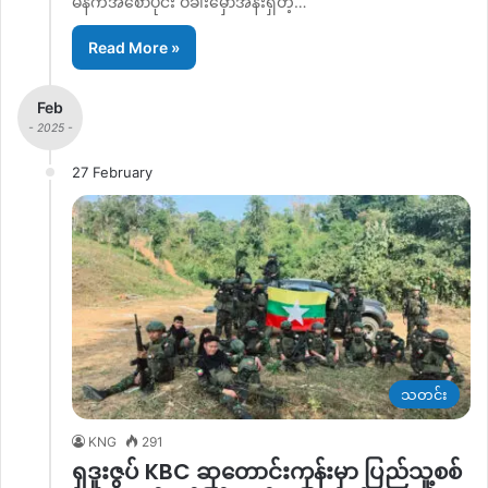
မနက်အစောပိုင်း ဝခါးမှော်အနီးရှိတဲ့…
Read More »
Feb
- 2025 -
27 February
သတင်း
KNG
291
ရှဒူးဇွပ် KBC ဆုတောင်းကုန်းမှာ ပြည်သူ့စစ်