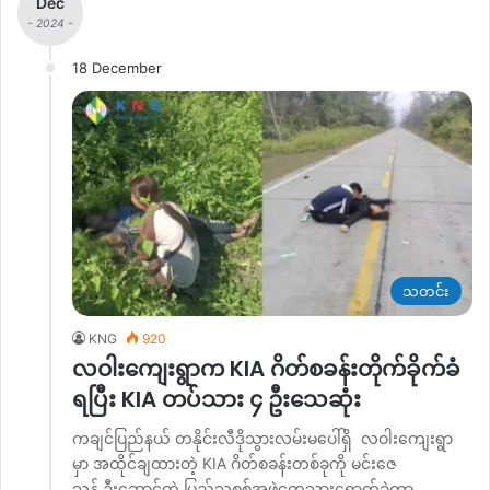
Dec
- 2024 -
18 December
သတင်း
KNG
920
လဝါးကျေးရွာက KIA ဂိတ်စခန်းတိုက်ခိုက်ခံ
ရပြီး KIA တပ်သား ၄ ဦးသေဆုံး
ကချင်ပြည်နယ် တနိုင်းလီဒိုသွားလမ်းမပေါ်ရှိ လဝါးကျေးရွာ
မှာ အထိုင်ချထားတဲ့ KIA ဂိတ်စခန်းတစ်ခုကို မင်းဇေ
သန့် ဦးဆောင်တဲ့ ပြည်သူ့စစ်အဖွဲ့တွေသွားရောက်ခဲ့တာ