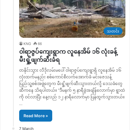
သတင်း
KNG
66
ဝါရာဇွပ်ကျေးရွာက လူနေအိမ် ၁၆ လုံးခန့်
မီးရှို့ဖျက်ဆီးခံရ
တနိုင်းသွား လီဒိုလမ်းမပေါ် ဝါရာဇွပ်ကျေးရွာရှိ လူနေအိမ် ၁၆
လုံးထက်မနည်း စစ်ကောင်စီလက်အောက်ခံ မင်းဇေသန့်
ပြည်သူ့စစ်အဖွဲ့တွေက မီးရှို့ဖျက်ဆီးသွားတယ်လို့ ဒေသခံတွေ
ဆီကနေ သိရပါတယ်။ “ဒီမနက် ၅ နာရီခွဲအချိန်လောက်မှာ ရွာထဲ
ကို ဝင်လာပြီး နေ့လည် ၁၂ နာရီလောက်မှာ ပြန်ထွက်သွားတယ်။
…
Read More »
7 March