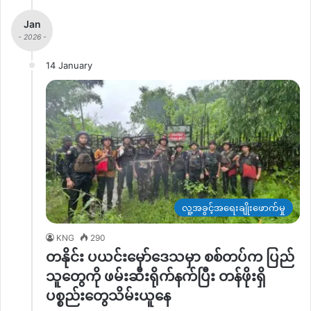
Jan
- 2026 -
14 January
လူ့အခွင့်အရေးချိုးဖောက်မှု
KNG
290
တနိုင်း ပယင်းမှော်ဒေသမှာ စစ်တပ်က ပြည်
သူတွေကို ဖမ်းဆီးရိုက်နက်ပြီး တန်ဖိုးရှိ
ပစ္စည်းတွေသိမ်းယူနေ