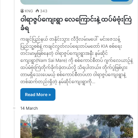
KNG
343
ဝါရာဇွပ်ကျေးရွာ လေကြောင်းနဲ့ ထပ်မံဗုံးကြဲ
ခံရ
ကချင်ပြည်နယ် တနိုင်းသွား လီဒိုလမ်းမပေါ် မင်းဇေသန့်
ပြည်သူ့စစ်နဲ့ ကချင်လွတ်လပ်ရေးတပ်မတော် KIA စစ်ရေး
တင်းမာမှုဖြစ်နေတဲ့ ဝါရာဇွပ်ကျေးရွာအနီး နမ်ဆိုင်
ကျေးရွာ(Nam Sai Mare) ကို စစ်ကောင်စီတပ် ဂျက်လေယာဉ်နဲ့
ထပ်မံဗုံးကြဲတိုက်ခိုက်ခဲ့တယ်လို့ သိရပါတယ်။ တိုက်ပွဲဖြစ်ပွား
တာမရှိသေးပေမယ့် စစ်ကောင်စီတပ်ဟာ ဝါရာဇွပ်ကျေးရွာနဲ့
တစ်ဆက်တည်းရှိတဲ့ နမ်ဆိုင်ကျေးရွာကို…
Read More »
14 March