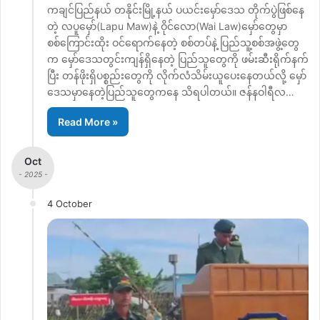
ကချင်ပြည်နယ် တနိုင်းမြို့နယ် ပယင်းမှော်ဒေသ တိုက်ပွဲဖြစ်နေ
တဲ့ လပူမှော်(Lapu Maw)နဲ့ ဝိုင်လော(Wai Law)မှော်တွေမှာ
စစ်ကြောင်းထိုး ဝင်ရောက်နေတဲ့ စစ်တပ်နဲ့ ပြည်သူ့စစ်အဖွဲ့တွေ
က မှော်ဒေသတွင်းကျန်ရှိနေတဲ့ ပြည်သူတွေကို ဖမ်းဆီးရိုက်နက်
ပြီး တန်ဖိုးရှိပစ္စည်းတွေကို လိုက်လံသိမ်းယူပေးနေတယ်လို့ မှော်
ဒေသမှာနေတဲ့ပြည်သူတွေကနေ သိရပါတယ်။ ဇန်နဝါရီလ…
Read More »
Oct
- 2025 -
4 October