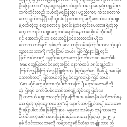
ဦးပြောတာက“ကုန်ဈေးနှုန်းတက်ချက်ကပြောမနေနဲ့။ ပစ္စည်းက
တက်တိုင်းလည်းဝယ်လို့မရပြန်ဘူး။ ပစ္စည်းကပျက်သလောက်
တော့ ပျက်ကုန်ပြီ မရှိဘူးပဲပြောတာ။ ကျမတို့ဖောက်သည်ဈေး
နဲ့ ဝယ်တဲ့သူ တွေတောင်မှ ခွဲတမ်းနဲ့ဘဲရောင်းပေးတာ။ ရှိတဲ့သူ
တွေ ကလည်း ဈေးတွေတင်ရောင်းနေတာပေါ့။ ခါတိုင်းဆို
ရင် အောက်ပိုင်းက လေယာဥ်နဲ့ဝင်သေးတယ်။ ဟိုတ
လောက တစ်ရက် နှစ်ရက် လေယာဥ်လမ်းကြောင်းကလည်းရပ်
သွားသေးတာကို။“လို့ပြောပါတယ်။ မြစ်ကြီးနားမြို့တွင်း
ပြတ်လပ်လာတဲ့ ပစ္စည်းတွေကတော့ ကြက်သား၊ငါး၊ကော်ဖီ၊
Gas တွေပြတ်လပ်နေတဲ့အပြင် နောက်ထပ် ခရမ်းချဉ်သီး၊
ကြက်သွန်နီ၊ကြက်သွန်ဖြူနဲ့အတူ ဖြည့်စွက်စာ၊ နို့မှုန့် နဲ့ အခြေခံ
ဆေးဝါးတချို့ဖြစ်တယ်လို့ မြို့ခံတွေကပြောကြပါတယ်။
“Gas ဆိုင်တွေဆိုအားလုံးပိတ်ထားကြပြီ ရောင်းစရာမရှိလို့
တဲ့ ပြီးရင် ကော်ဖီမစ်တောင်တစ်ချို့ဆိုင်တွေပြတ်နေ
ပြီ တကယ် စျေးကလည်းကြီးမှကြီးအေ နှစ်ဆနီးပါးကိုတက်နေ
တာ ရှိတဲ့ကုန်တွေကလည်း”လို့ နောက်ထပ်မြို့ခံအမျိုးသားတစ်
ဦးပြောပါတယ်။ မြစ်ကြီးနား– မန္တလေးလမ်းမှာ ကုန်ကားတွေ
ပိတ်မိနေတဲ့အဓိကအကြောင်းရင်းကတော့ ပြီးခဲ့တဲ့ ၂၀၂၅ ခု
နှစ် ဒီဇင်ဘာလကစလို့ ကန့်ဘလူခရိုင်ထဲမှာ အမျိုးသား ညီ