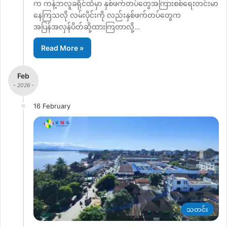
က ကန့်ဘလူခရိုင်ထဲမှာ နှစ်ဖက်တပ်တွေအကြားစစ်ရေးတင်းမာ
နေကြသလို လမ်းပိုင်းကို လည်းနှစ်ဖက်တပ်တွေက
အပြန်အလှန်ပိတ်ဆို့ထားကြတာလို့…
Read More »
Feb
- 2026 -
16 February
သတင်း