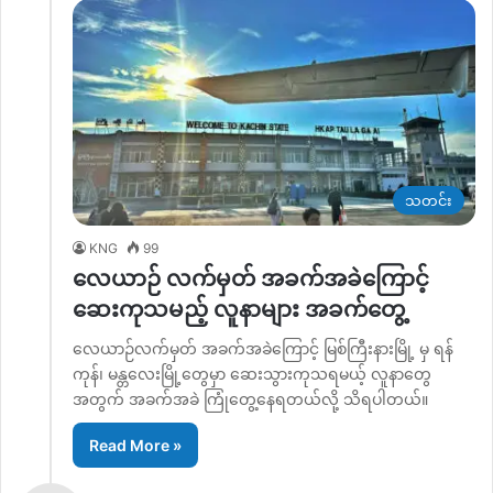
သတင်း
KNG
99
လေယာဉ် လက်မှတ် အခက်အခဲကြောင့်
ဆေးကုသမည့် လူနာများ အခက်တွေ့
လေယာဉ်လက်မှတ် အခက်အခဲကြောင့် မြစ်ကြီးနားမြို့ မှ ရန်
ကုန်၊ မန္တလေးမြို့တွေမှာ ဆေးသွားကုသရမယ့် လူနာတွေ
အတွက် အခက်အခဲ ကြုံတွေ့နေရတယ်လို့ သိရပါတယ်။
Read More »