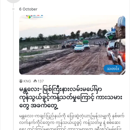
6 October
သတင်း
KNG
137
မန္တလေး-မြစ်ကြီးနားလမ်းမပေါ်မှာ
ကုန်သွယ်ခွင့်ကန့်သတ်မှုကြောင့် ကားသမား
တွေ အခက်တွေ့
မန္တလေး–ကချင်ပြည်နယ်ကို ပြေးဆွဲတဲ့ယာဥ်မှန်သမျှကို နှစ်ဖက်
လက်နက်ကိုင်တွေက ကုန်သယ်ယူခွင့် ကန့်သတ်မှု နဲ့ စစ်ဆေး
ရေး တင်းကြပ်မှုတွေကြောင့် ကားသမားတွေ ခရီးစဥ်ပုံမှန်ပြေး