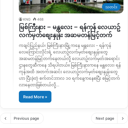
သတင်း
KNG
468
မြစ်ကြီးနား – မန္တလေး – ရန်ကုန် လေယာဥ်
လက်မှတ်စျေးနှုန်း အဆမတန်မြင့်တက်
ကချင်ပြည်နယ်၊ မြစ်ကြီးနားမြို့ကနေ မန္တလေး – ရန်ကုန်
လေကြောင်းလိုင်းရဲ့ လေယာဥ်လက်မှတ်စျေးနှုန်းတွေ
အဆမတန်မြင့်တက်နေတယ်လို့ လေယာဥ်လက်မှတ်အရောင်း
ဌာနတွေဆီကနေ သိရပါတယ်။ မြစ်ကြီးနားကနေ မန္တလေး၊ ရန်
ကုန်အထိ အတက်အဆင်း လေယာဥ်လက်မှတ်စျေးနှုန်းတွေ
ဟာ ပြီးခဲ့တဲ့ စက်တင်ဘာလ ၁၀ ရက်နေ့ကနေစပြီး စမြင့်တက်
လာနေတာဖြစ်တယ်လို့…
Read More »
Previous page
Next page