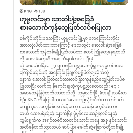
KNG
138
ဟုမ္မလင်းမှာ ဆေးဝါးနဲ့အခြေခံ
စားသောက်ကုန်တွေပြတ်လပ်စပြုလာ
စစ်ကိုင်းတိုင်းဒေသကြီး ဟုမ္မလင်းမြို့မှာ လေကြောင်းလိုင်း
အာားလုံးပိတ်ထားတာကြောင့် ဒေသတွင်း ဆေးဝါးနဲ့အခြေခံ
စားသောက်ကုန်တစ်ချို့ပြတ်လပ်တာ စတင်ကြုံတွေ့နေရတယ်
လို့ ဒေသခံတွေဆီကနေ သိရပါတယ်။ ပြီးခဲ့
တဲ့ ဖေဖော်ဝါရီလ ၂၃ ရက်စပြီး မန္တလေး–မုံရွာ–ဟုမ္မလင်းလေ
ကြောင်းလိုင်းကို အကြေင်းပြချက်မရှိပိတ်ချလိုက်တဲ့
နောက် ဆေးဝါးပြတ်လပ်တာ၊တစ်ခြားကုန်စည်တွေပြတ်လပ်စ
ပြုလာပြီး လက်ကျန်ရောင်းချတဲ့ကုပစ္စည်းတွေလည်း စျေး
အဆမတန်မြင့်တက်လာတယ်လို့ ဟုမ္မလင်းမြို့ခံအမျိုးသမီးတ
စ်ဦး KNG ကိုပြောပါတယ်။ “လေယာဥ်လိုင်းပိတ်တာ တစ်ပတ်
ကျော် ခုဘာတွေဖြစ်နေလဲဆိုတော့ ဆေးခန်းတွေပိတ်ထား
တယ် ဆေးမရှိလို့တဲ့၊နောက်ပြီး ပုံမှန်လေယာဥ်နဲ့တင်နေတဲ့
ကွမ်းရွက်က အရင်တစ်ပိဿတစ်သောင်းကနေ အခု နှစ်သောင်း
အထိခုန်တက်သွားတယ် ဆပ်ပြာ၊ ခေါက်ဆွဲခြောက်တို့တစ်ချို့