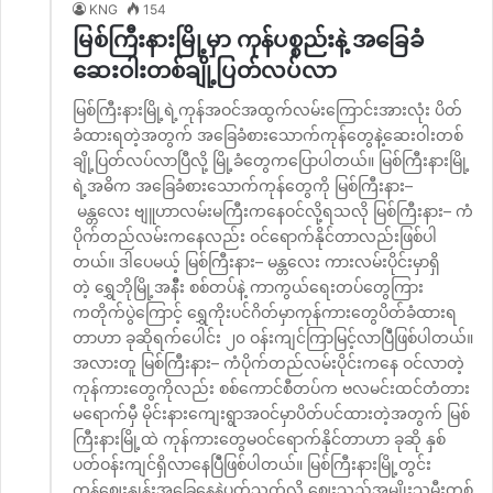
KNG
154
မြစ်ကြီးနားမြို့မှာ ကုန်ပစ္စည်းနဲ့ အခြေခံ
ဆေးဝါးတစ်ချို့ပြတ်လပ်လာ
မြစ်ကြီးနားမြို့ရဲ့ကုန်အဝင်အထွက်လမ်းကြောင်းအားလုံး ပိတ်
ခံထားရတဲ့အတွက် အခြေခံစားသောက်ကုန်တွေနဲ့ဆေးဝါးတစ်
ချို့ပြတ်လပ်လာပြီလို့ မြို့ခံတွေကပြောပါတယ်။ မြစ်ကြီးနားမြို့
ရဲ့အဓိက အခြေခံစားသောက်ကုန်တွေကို မြစ်ကြီးနား–
မန္တလေး ဗျူဟာလမ်းမကြီးကနေဝင်လို့ရသလို မြစ်ကြီးနား– ကံ
ပိုက်တည်လမ်းကနေလည်း ဝင်ရောက်နိုင်တာလည်းဖြစ်ပါ
တယ်။ ဒါပေမယ့် မြစ်ကြီးနား– မန္တလေး ကားလမ်းပိုင်းမှာရှိ
တဲ့ ရွှေဘိုမြို့အနီီး စစ်တပ်နဲ့ ကာကွယ်ရေးတပ်တွေကြား
ကတိုက်ပွဲကြောင့် ရွှေကိုးပင်ဂိတ်မှာကုန်ကားတွေပိတ်ခံထားရ
တာဟာ ခုဆိုရက်ပေါင်း ၂၀ ဝန်းကျင်ကြာမြင့်လာပြီဲဖြစ်ပါတယ်။
အလားတူ မြစ်ကြီးနား– ကံပိုက်တည်လမ်းပိုင်းကနေ ဝင်လာတဲ့
ကုန်ကားတွေကိုလည်း စစ်ကောင်စီတပ်က ဗလမင်းထင်တံတား
မရောက်မှီ မိုင်းနားကျေးရွာအဝင်မှာပိတ်ပင်ထားတဲ့အတွက် မြစ်
ကြီးနားမြို့ထဲ ကုန်ကားတွေမဝင်ရောက်နိုင်တာဟာ ခုဆို နှစ်
ပတ်ဝန်းကျင်ရှိလာနေပြီဲဖြစ်ပါတယ်။ မြစ်ကြီးနားမြို့တွင်း
ကုန်ဈေးနှုန်းအခြေနေနဲ့ပတ်သက်လို့ ဈေးသည်အမျိုးသမီးတစ်