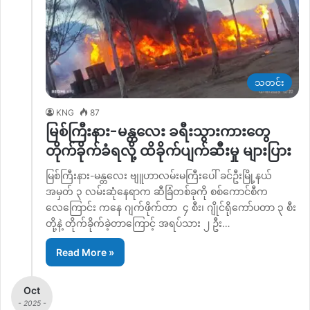
သတင်း
KNG
87
မြစ်ကြီးနား-မန္တလေး ခရီးသွားကားတွေ
တိုက်ခိုက်ခံရလို့ ထိခိုက်ပျက်ဆီးမှု များပြား
မြစ်ကြီးနား-မန္တလေး ဗျူဟာလမ်းမကြီးပေါ် ခင်ဦးမြို့နယ်
အမှတ် ၃ လမ်းဆုံနေရာက ဆီခြံတစ်ခုကို စစ်ကောင်စီက
လေကြောင်း ကနေ ဂျက်ဖိုက်တာ ၄ စီး၊ ဂျိုင်ရိုကော်ပတာ ၃ စီး
တို့နဲ့ တိုက်ခိုက်ခဲ့တာကြောင့် အရပ်သား ၂ ဦး…
Read More »
Oct
- 2025 -