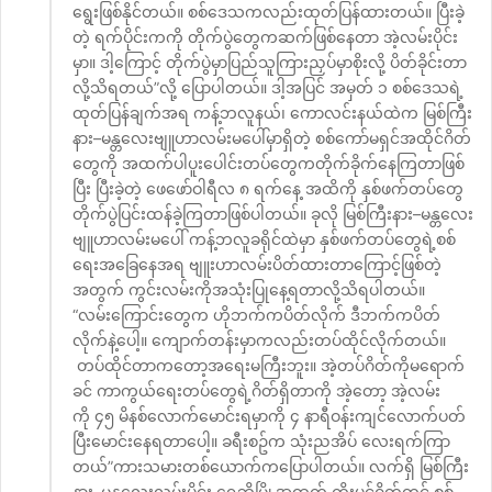
ရွေးဖြစ်နိုင်တယ်။ စစ်ဒေသကလည်းထုတ်ပြန်ထားတယ်။ ပြီးခဲ့
တဲ့ ရက်ပိုင်းကကို တိုက်ပွဲတွေကဆက်ဖြစ်နေတာ အဲ့လမ်းပိုင်း
မှာ။ ဒါ့ကြောင့် တိုက်ပွဲမှာပြည်သူကြားညှပ်မှာစိုးလို့ ပိတ်ခိုင်းတာ
လို့သိရတယ်”လို့ ပြောပါတယ်။ ဒါ့အပြင် အမှတ် ၁ စစ်ဒေသရဲ့
ထုတ်ပြန်ချက်အရ ကန့်ဘလူနယ်၊ ကောလင်းနယ်ထဲက မြစ်ကြီး
နား–မန္တလေးဗျူဟာလမ်းမပေါ်မှာရှိတဲ့ စစ်ကော်မရှင်အထိုင်ဂိတ်
တွေကို အထက်ပါပူးပေါင်းတပ်တွေကတိုက်ခိုက်နေကြတာဖြစ်
ပြီး ပြီးခဲ့တဲ့ ဖေဖော်ဝါရီလ ၈ ရက်နေ့ အထိကို နှစ်ဖက်တပ်တွေ
တိုက်ပွဲပြင်းထန်ခဲ့ကြတာဖြစ်ပါတယ်။ ခုလို မြစ်ကြီးနား–မန္တလေး
ဗျူဟာလမ်းမပေါ် ကန့်ဘလူခရိုင်ထဲမှာ နှစ်ဖက်တပ်တွေရဲ့စစ်
ရေးအခြေနေအရ ဗျူးဟာလမ်းပိတ်ထားတာကြောင့်ဖြစ်တဲ့
အတွက် ကွင်းလမ်းကိုအသုံးပြုနေ့ရတာလို့သိရပါတယ်။
“လမ်းကြောင်းတွေက ဟိုဘက်ကပိတ်လိုက် ဒီဘက်ကပိတ်
လိုက်နဲ့ပေါ့။ ကျောက်တန်းမှာကလည်းတပ်ထိုင်လိုက်တယ်။
တပ်ထိုင်တာကတော့အရေးမကြီးဘူး။ အဲ့တပ်ဂိတ်ကိုမရောက်
ခင် ကာကွယ်ရေးတပ်တွေရဲ့ဂိတ်ရှိတာကို အဲ့တော့ အဲ့လမ်း
ကို ၄၅ မိနစ်လောက်မောင်းရမှာကို ၄ နာရီဝန်းကျင်လောက်ပတ်
ပြီးမောင်းနေရတာပေါ့။ ခရီးစဥ်က သုံးညအိပ် လေးရက်ကြာ
တယ်”ကားသမားတစ်ယောက်ကပြောပါတယ်။ လက်ရှိ မြစ်ကြီး
နား–မန္တလေးလမ်းပိုင်း ရွှေဘိုမြို့အထွက် ကိုးပင်ဂိတ်တွင် စစ်