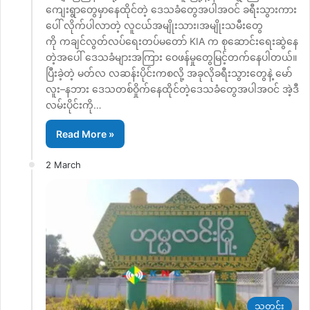
ကျေးရွာတွေမှာနေထိုင်တဲ့ ဒေသခံတွေအပါအဝင် ခရီးသွားကား
ပေါ် လိုက်ပါလာတဲ့ လူငယ်အမျိုးသား၊အမျိုးသမီးတွေ
ကို ကချင်လွတ်လပ်ရေးတပ်မတော် KIA က စုဆောင်းရေးဆွဲနေ
တဲ့အပေါ် ဒေသခံများအကြား ဝေဖန်မှုတွေမြင့်တက်နေပါတယ်။
ပြီးခဲ့တဲ့ မတ်လ လဆန်းပိုင်းကစလို့ အခုလိုခရီးသွားတွေနဲ့ မော်
လူး–နဘား ဒေသတစ်ဝှိုက်နေထိုင်တဲ့ဒေသခံတွေအပါအဝင် အဲ့ဒီ
လမ်းပိုင်းကို…
Read More »
2 March
သတင်း