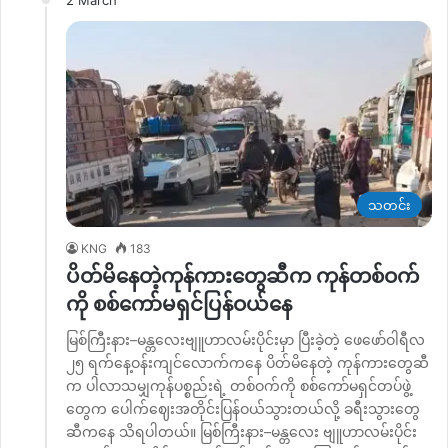
2 March
သတင်း
KNG
183
ပိတ်မိနေတဲ့ကုန်ကားတွေဆီက ကုန်တစ်ဝက်
ကို စစ်ကော်မရှင်ပြန်ဝယ်နေ
မြစ်ကြီးနား–မန္တလေးဗျူဟာလမ်းပိုင်းမှာ ပြီးခဲ့တဲ့ ဖေဖော်ဝါရီလ
၂၅ ရက်နေ့ဝန်းကျင်လောက်ကနေ ပိတ်မိနေတဲ့ ကုန်ကားတွေဆီ
က ပါလာသမျှကုန်ပစ္စည်းရဲ့ တစ်ဝက်ကို စစ်ကော်မရှင်တပ်ဖွဲ့
တွေက ပေါက်ဈေးအတိုင်းပြန်ဝယ်သွားတယ်လို့ ခရီးသွားတွေ
ဆီကနေ သိရပါတယ်။ မြစ်ကြီးနား–မန္တလေး ဗျူဟာလမ်းပိုင်း