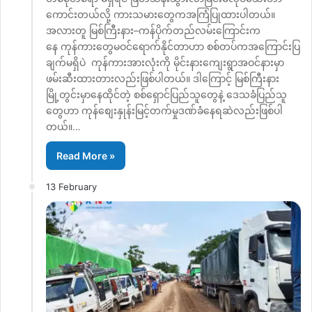
ကောင်းတယ်လို့ ကားသမားတွေကအကြံပြုထားပါတယ်။
အလားတူ မြစ်ကြီးနား–ကန်ပိုက်တည်လမ်းကြောင်းက
နေ ကုန်ကားတွေမဝင်ရောက်နိုင်တာဟာ စစ်တပ်ကအကြောင်းပြ
ချက်မရှိပဲ ကုန်ကားအားလုံးကို မိုင်းနားကျေးရွာအဝင်နားမှာ
ဖမ်းဆီးထားတားလည်းဖြစ်ပါတယ်။ ဒါကြောင့် မြစ်ကြီးနား
မြို့တွင်းမှာနေထိုင်တဲ့ စစ်ရှောင်ပြည်သူတွေနဲ့ ဒေသခံပြည်သူ
တွေဟာ ကုန်စျေးနှုန်းမြင့်တက်မှုဒဏ်ခံနေရဆဲလည်းဖြစ်ပါ
တယ်။…
Read More »
13 February