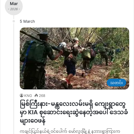
Mar
- 2026 -
5 March
သတင်း
KNG
268
မြစ်ကြီးနား-မန္တလေးလမ်း‌မရှိ ကျေးရွာတွေ
မှာ KIA စုဆောင်းရေးဆွဲနေတဲ့အပေါ် ဒေသခံ
များဝေဖန်
ကချင်ပြည်နယ်ရဲ့ဝင်ပေါက် မော်လူးမြို့နဲ့ နဘားရွာကြားက