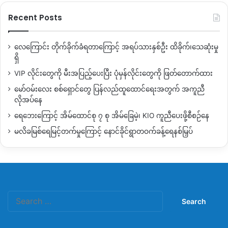
Recent Posts
လေကြောင်း တိုက်ခိုက်ခံရတာကြောင့် အရပ်သားနှစ်ဦး ထိခိုက်၊သေဆုံးမှု
ရှိ
VIP လိုင်းတွေကို မီးအပြည့်ပေးပြီး ပုံမှန်လိုင်းတွေကို ဖြတ်တောက်ထား
မော်ဝမ်းလေး စစ်ရှောင်တွေ ပြန်လည်ထူထောင်ရေးအတွက် အကူညီ
လိုအပ်နေ
ရေဘေးကြောင့် အိမ်ထောင်စု ၇ စု အိမ်ခြေမဲ့၊ KIO ကူညီပေးဖို့စီစဉ်နေ
မလိခမြစ်ရေမြင့်တက်မှုကြောင့် နောင်ခိုင်ရွာတဝက်ခန့်ရေနစ်မြှပ်
Search
for: