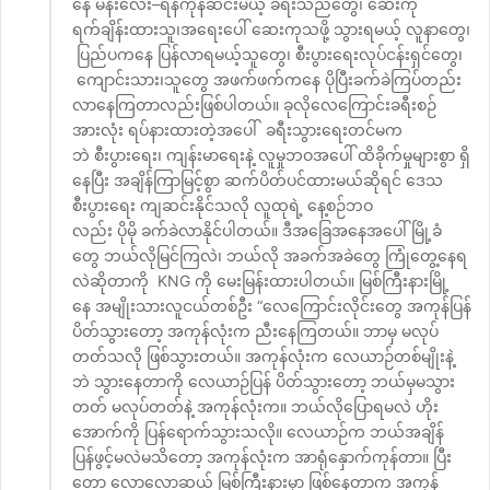
နေ မန်းလေး–ရန်ကုန်ဆင်းမယ့် ခရီးသည်တွေ၊ ဆေးကု
ရက်ချိန်းထားသူ၊အရေးပေါ် ဆေးကုသဖို့ သွားရမယ့် လူနာတွေ၊
ပြည်ပကနေ ပြန်လာရမယ့်သူတွေ၊ စီးပွားရေးလုပ်ငန်းရှင်တွေ၊
ကျောင်းသား၊သူတွေ အဖက်ဖက်ကနေ ပိုပြီးခက်ခဲကြပ်တည်း
လာနေကြတာလည်းဖြစ်ပါတယ်။ ခုလိုလေကြောင်းခရီးစဉ်
အားလုံး ရပ်နားထားတဲ့အပေါ် ခရီးသွားရေးတင်မက
ဘဲ စီးပွားရေး၊ ကျန်းမာရေးနဲ့ လူမှုဘဝအပေါ် ထိခိုက်မှုများစွာ ရှိ
နေပြီး အချိန်ကြာမြင့်စွာ ဆက်ပိတ်ပင်ထားမယ်ဆိုရင် ဒေသ
စီးပွားရေး ကျဆင်းနိုင်သလို လူထုရဲ့ နေ့စဉ်ဘဝ
လည်း ပိုမို ခက်ခဲလာနိုင်ပါတယ်။ ဒီအခြေအနေအပေါ် မြို့ခံ
တွေ ဘယ်လိုမြင်ကြလဲ၊ ဘယ်လို အခက်အခဲတွေ ကြုံတွေ့နေရ
လဲဆိုတာကို KNG ကို မေးမြန်းထားပါတယ်။ မြစ်ကြီးနားမြို့
နေ အမျိုးသားလူငယ်တစ်ဦး “လေကြောင်းလိုင်းတွေ အကုန်ပြန်
ပိတ်သွားတော့ အကုန်လုံးက ညီးနေကြတယ်။ ဘာမှ မလုပ်
တတ်သလို ဖြစ်သွားတယ်။ အကုန်လုံးက လေယာဉ်တစ်မျိုးနဲ့
ဘဲ သွားနေတာကို လေယာဉ်ပြန် ပိတ်သွားတော့ ဘယ်မှမသွား
တတ် မလုပ်တတ်နဲ့ အကုန်လုံးက။ ဘယ်လိုပြောရမလဲ ဟိုး
အောက်ကို ပြန်ရောက်သွားသလို။ လေယာဉ်က ဘယ်အချိန်
ပြန်ဖွင့်မလဲမသိတော့ အကုန်လုံးက အာရုံနှောက်ကုန်တာ။ ပြီး
တော့ လောလောဆယ် မြစ်ကြီးနားမှာ ဖြစ်နေတာက အကုန်