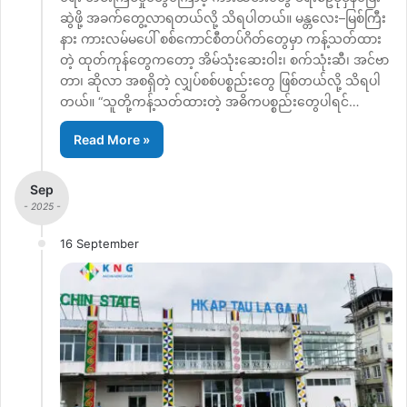
ဆွဲဖို့ အခက်တွေ့လာရတယ်လို့ သိရပါတယ်။ မန္တလေး–မြစ်ကြီး
နား ကားလမ်မပေါ် စစ်ကောင်စီတပ်ဂိတ်တွေမှာ ကန့်သတ်ထား
တဲ့ ထုတ်ကုန်တွေကတော့ အိမ်သုံးဆေးဝါး၊ စက်သုံးဆီ၊ အင်ဗာ
တာ၊ ဆိုလာ အစရှိတဲ့ လျှပ်စစ်ပစ္စည်းတွေ ဖြစ်တယ်လို့ သိရပါ
တယ်။ “သူတို့ကန့်သတ်ထားတဲ့ အဓိကပစ္စည်းတွေပါရင်…
Read More »
Sep
- 2025 -
16 September