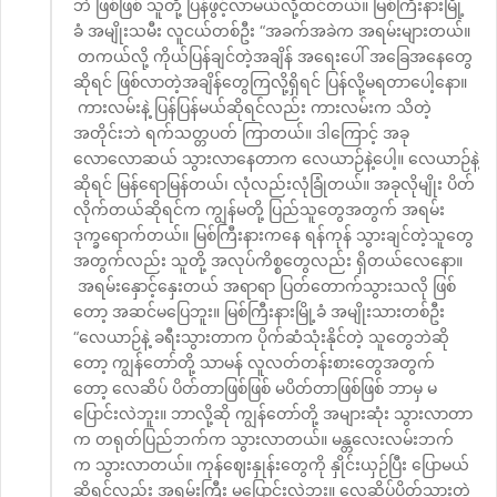
ဘဲ ဖြစ်ဖြစ် သူတို့ ပြန်ဖွင့်လာမယ်လို့ထင်တယ်။ မြစ်ကြီးနားမြို့
ခံ အမျိုးသမီး လူငယ်တစ်ဦး “အခက်အခဲက အရမ်းများတယ်။
တကယ်လို့ ကိုယ်ပြန်ချင်တဲ့အချိန် အရေးပေါ် အခြေအနေတွေ
ဆိုရင် ဖြစ်လာတဲ့အချိန်တွေကြလို့ရှိရင် ပြန်လို့မရတာပေါ့နော။
ကားလမ်းနဲ့ ပြန်ပြန်မယ်ဆိုရင်လည်း ကားလမ်းက သိတဲ့
အတိုင်းဘဲ ရက်သတ္တပတ် ကြာတယ်။ ဒါကြောင့် အခု
လောလောဆယ် သွားလာနေတာက လေယာဉ်နဲ့ပေါ့။ လေယာဉ်နဲ့
ဆိုရင် မြန်ရောမြန်တယ်၊ လုံလည်းလုံခြုံတယ်။ အခုလိုမျိုး ပိတ်
လိုက်တယ်ဆိုရင်က ကျွန်မတို့ ပြည်သူတွေအတွက် အရမ်း
ဒုက္ခရောက်တယ်။ မြစ်ကြီးနားကနေ ရန်ကုန် သွားချင်တဲ့သူတွေ
အတွက်လည်း သူတို့ အလုပ်ကိစ္စတွေလည်း ရှိတယ်လေနော။
အရမ်းနှောင့်နှေးတယ် အရာရာ ပြတ်တောက်သွားသလို ဖြစ်
တော့ အဆင်မပြေဘူး။ မြစ်ကြီးနားမြို့ခံ အမျိုးသားတစ်ဦး
“လေယာဉ်နဲ့ ခရီးသွားတာက ပိုက်ဆံသုံးနိုင်တဲ့ သူတွေဘဲဆို
တော့ ကျွန်တော်တို့ သာမန် လူလတ်တန်းစားတွေအတွက်
တော့ လေဆိပ် ပိတ်တာဖြစ်ဖြစ် မပိတ်တာဖြစ်ဖြစ် ဘာမှ မ
ပြောင်းလဲဘူး။ ဘာလို့ဆို ကျွန်တော်တို့ အများဆုံး သွားလာတာ
က တရုတ်ပြည်ဘက်က သွားလာတယ်။ မန္တလေးလမ်းဘက်
က သွားလာတယ်။ ကုန်ဈေးနှုန်းတွေကို နှိုင်းယှဉ်ပြီး ပြောမယ်
ဆိုရင်လည်း အရမ်းကြီး မပြောင်းလဲဘူး။ လေဆိပ်ပိတ်သွားတဲ့