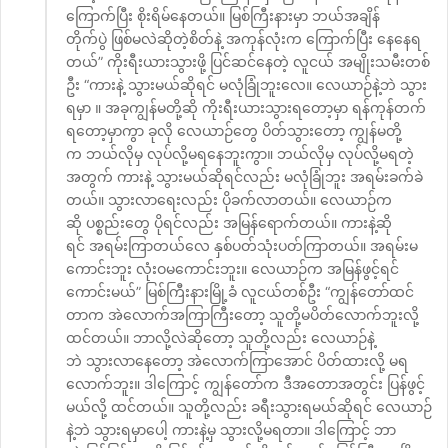
ကြောက်ပြီး စိုးရိမ်နေတယ်။ မြစ်ကြီးနားမှာ ဘယ်အချိန်
တိုက်ပွဲ ဖြစ်မလဲဆိုတဲ့စိတ်နဲ့ အကုန်လုံးက ကြောက်ပြီး နေနေရ
တယ်” ကိုးရီးယားသွားဖို့ ပြင်ဆင်နေတဲ့ လူငယ် အမျိုးသမီးတစ်
ဦး “ကားနဲ့ သွားမယ်ဆိုရင် မလုံခြုံဘူးလေ။ လေယာဉ်နဲ့ဘဲ သွား
ရမှာ ။ အခုကျွန်မတို့ဆို ကိုးရီးယားသွားရတော့မှာ ရန်ကုန်တက်
ရတော့မှာကွာ ခုလို လေယာဉ်တွေ ပိတ်သွားတော့ ကျွန်မတို့
က ဘယ်လိုမှ လုပ်လို့မရနေဘူးကွာ။ ဘယ်လိုမှ လုပ်လို့မရတဲ့
အတွက် ကားနဲ့ သွားမယ်ဆိုရင်လည်း မလုံခြုံဘူး အရမ်းခက်ခဲ
တယ်။ သွားလာရေးလည်း ပိုခက်လာတယ်။ လေယာဉ်က
ဆို ပစ္စည်းတွေ ပိုရင်လည်း အမြန်ရောက်တယ်။ ကားနဲ့ဆို
ရင် အရမ်းကြာတယ်လေ နှစ်ပတ်သုံးပတ်ကြာတယ်။ အရမ်းမ
ကောင်းဘူး လုံးဝမကောင်းဘူး။ လေယာဉ်က အမြန်ဖွင့်ရင်
ကောင်းမယ်” မြစ်ကြီးနားမြို့ခံ လူငယ်တစ်ဦး “ကျွန်တော်ထင်
တာက အဲလောက်အကြာကြီးတော့ သူတို့မပိတ်လောက်ဘူးလို့
ထင်တယ်။ ဘာလို့လဲဆိုတော့ သူတို့လည်း လေယာဉ်နဲ့
ဘဲ သွားလာနေတော့ အဲလောက်ကြာအောင် ပိတ်ထားလို့ မရ
လောက်ဘူး။ ဒါကြောင့် ကျွန်တော်က ဒီအတောအတွင်း ပြန်ဖွင့်
မယ်လို့ ထင်တယ်။ သူတို့လည်း ခရီးသွားရမယ်ဆိုရင် လေယာဉ်
နဲ့ဘဲ သွားရမှာပေါ့ ကားနဲ့မှ သွားလို့မရတာ။ ဒါကြောင့် ဘာ