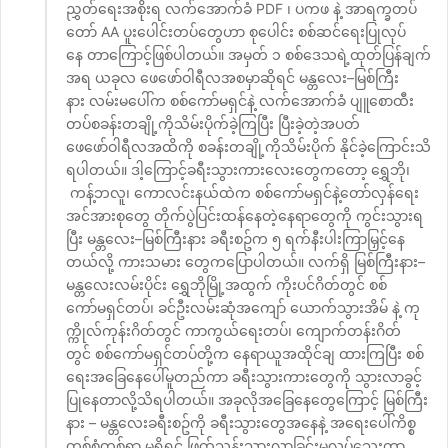
ညွှတ်ရေးအစိုးရ လက်အောက်ခံ PDF ၊ ပကဖ နဲ့ အာရက္ခတပ်
တော် AA ပူးပေါင်းတပ်တွေဟာ စုပေါင်း စစ်ဆင်ရေးပြုလုပ်
နေ တာကြောင့်ဖြစ်ပါတယ်။ အမှတ် ၁ စစ်‌ဒေသရဲ့ထုတ်ပြန်ချက်
အရ ယခုလ ဖေဖော်ဝါရီလအစမှာဆိုရင် မန္တလေး–မြစ်ကြီး
နား လမ်းမပေါ်က စစ်ကော်မရှင်နဲ့ လက်အောက်ခံ ပျူစောထီး
တပ်စခန်းတချို့ကိုသိမ်းပိုက်ခဲ့ကြပြီး ပြီးခဲ့တဲ့အပတ်
ဖေဖော်ဝါရီလအထိကို စခန်းတချို့ကိုသိမ်းပိုက် နိုင်ခဲ့ကြောင်းသိ
ရပါတယ်။ ဒါ့ကြောင့်ခရီးသွားကားလေးတွေကတော့ ရွှေဘို၊
ကန့်ဘလူ၊ ကောလင်းနယ်ထဲက စစ်ကော်မရှင်နဲ့တော်လှန်ရေး
အင်အားစုတွေ တိုက်ပွဲပြင်းထန်နေတဲ့နေရာတွေကို ကွင်းသွားရ
ပြီး မန္တလေး–မြစ်ကြီးနား ခရီးစဥ်က ၅ ရက်နီးပါးကြာမြှင့်နေ
တယ်လို့ ကားသမား တွေကပြောပါတယ်။ လက်ရှိ မြစ်ကြီးနား–
မန္တလေးလမ်းပိုင်း ရွှေဘိုမြို့အထွက် ကိုးပင်ဂိတ်တွင် စစ်
ကော်မရှင်တပ်၊ ခင်ဦးလမ်းဆုံအကျော် ယောက်သွားအိမ် နဲ့ ကု
က္ကိုလ်ကုန်းဂိတ်တွင် ကာကွယ်ရေးတပ်၊ ကျောက်တန်းဂိတ်
တွင် စစ်ကော်မရှင်တပ်တို့က နေရာယူအထိုင်ချ ထားကြပြီး စစ်
ရေးအခြေနေပေါ်မူတည်ကာ ခရီးသွားကားတွေကို သွားလာခွင့်
ပြုနေတာလို့သိရပါတယ်။ အခုလိုအခြေနေတွေကြောင့် မြစ်ကြီး
နား – မန္တလေးခရီးစဥ်ကို ခရီးသွားတွေအနေနဲ့ အရေးပေါ်ကိစ္စ
တစ်စုံတစ်ရာ မရှိရင် ဖြတ်သန်းသွားလာခြင်းမလုပ်သေးတာ