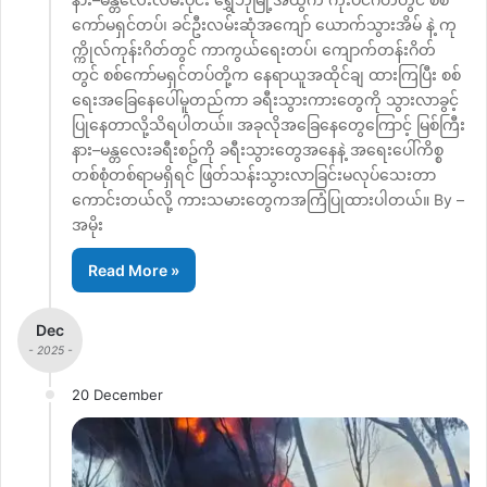
ကော်မရှင်တပ်၊ ခင်ဦးလမ်းဆုံအကျော် ယောက်သွားအိမ် နဲ့ ကု
က္ကိုလ်ကုန်းဂိတ်တွင် ကာကွယ်ရေးတပ်၊ ကျောက်တန်းဂိတ်
တွင် စစ်ကော်မရှင်တပ်တို့က နေရာယူအထိုင်ချ ထားကြပြီး စစ်
ရေးအခြေနေပေါ်မူတည်ကာ ခရီးသွားကားတွေကို သွားလာခွင့်
ပြုနေတာလို့သိရပါတယ်။ အခုလိုအခြေနေတွေကြောင့် မြစ်ကြီး
နား–မန္တလေးခရီးစဥ်ကို ခရီးသွားတွေအနေနဲ့ အရေးပေါ်ကိစ္စ
တစ်စုံတစ်ရာမရှိရင် ဖြတ်သန်းသွားလာခြင်းမလုပ်သေးတာ
ကောင်းတယ်လို့ ကားသမားတွေကအကြံပြုထားပါတယ်။ By –
အမိုး
Read More »
Dec
- 2025 -
20 December