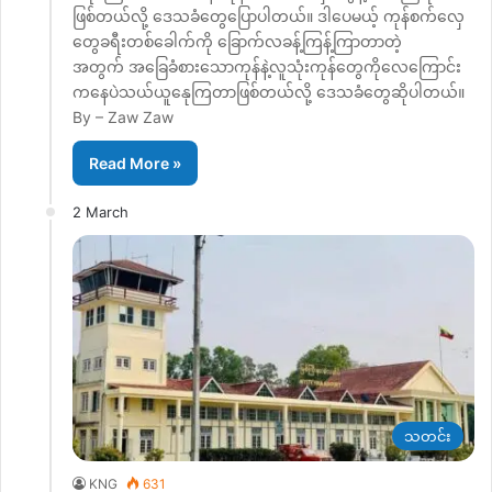
ဖြစ်တယ်လို့ ဒေသခံတွေပြောပါတယ်။ ဒါပေမယ့် ကုန်စက်လှေ
တွေခရီးတစ်ခေါက်ကို ခြောက်လခန့်ကြန့်ကြာတာတဲ့
အတွက် အခြေခံစားသောကုန်နဲ့လူသုံးကုန်တွေကိုလေကြောင်း
ကနေပဲသယ်ယူနေုကြတာဖြစ်တယ်လို့ ဒေသခံတွေဆိုပါတယ်။
By – Zaw Zaw
Read More »
2 March
သတင်း
KNG
631