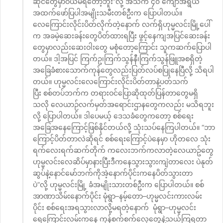
ဆိုင်တွေမှာဝယ်မရတော့ဘူး”လို့ အသက် ၄၀ ကျော်အရွယ်
အထက်ဖော်ပြပါအမျိုးသမီးတစ်ဦးက ပြောပါတယ်။
လေကြောင်းလိုင်းပိတ်လိုက်တဲ့နောက် လက်ရှိဟုမ္မလင်းမြို့ပေါ်
က အခမဲ့ဆေးခန်းတွေပိတ်ထားရပြီး ဖွင့်နေကျအပြင်ဆေးခန်း
တွေမှာလည်းဆေးဝါးတွေ မစုံတော့ကြောင်း သူကဆက်ပြောပါ
တယ်။ ဒါ့အပြင် ကြက်ဥ၊ကြက်သွန်နီ၊ကြက်သွန်ဖြူအစရှိတဲ့
အခြေခံစားသောက်ကုန်တွေလည်းပြတ်လပ်စပြုနေပြီလို့ သိရပါ
တယ်။ ဟုမ္မလင်းလေကြောင်းလိုင်းပိတ်တာနဲ့ပတ်သက်
ပြီး စစ်တပ်ဘက်က တရားဝင်ပြောဆိုထုတ်ပြန်တာတွေမရှိ
သလို လေယာဉ်လက်မှတ်အရောင်းဌာနတွေကလည်း မသိရဘူး
လို့ ပြောပါတယ်။ ဒါပေမယ့် ဒေသခံတွေကတော့ စစ်ရေး
အခြေအနေကြောင့်ဖြစ်နိုင်တယ်လို့ သုံးသပ်နေကြပါတယ်။ “ဘာ
ကြောင့်ပိတ်တာလဲဆိုရင် စစ်ရေးကြောင့်ပဲနေမှာ ဟိုတလေ သုံး
ရက်လေးရက်ဆက်တိုက် ကလေးဘက်ကလာတဲ့လေယာဥ်တွေ
ဟုမ္မလင်းလေဆိပ်မှာနားပြီးဒီကနေသွားသွားကျဲတာလေး ပဲနုတ်
ဆွပ်နဲ့နောင်မော်ဘက်ကိုအဲ့နောက်ပိုင်းကနေပိတ်သွားတာ
ပဲ”လို့ ဟုမ္မလင်းမြို့ ခံအမျိုးသားတစ်ဦးက ပြောပါတယ်။ စစ်
အာဏာသိမ်းနောက်ပိုင်း မုံရွာ–နမ့်တော–ဟုမ္မလင်းကားလမ်း
ပိုင်း စစ်ရေးအရသွားလာလို့မရတဲ့နောက် မုံရွာ–ဟုမ္မလင်း
ရေကြောင်းလမ်းကနေ ကုန်စက်စက်လှေတွေနဲ့သယ်ကြရတာ