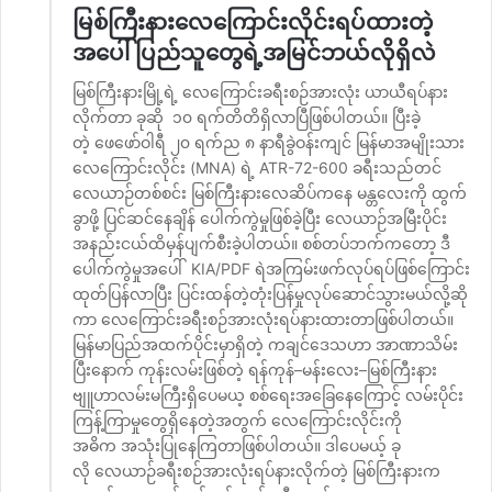
မြစ်ကြီးနားလေကြောင်းလိုင်းရပ်ထားတဲ့
အပေါ် ပြည်သူတွေရဲ့အမြင်ဘယ်လိုရှိလဲ
မြစ်ကြီးနားမြို့ရဲ့ လေကြောင်းခရီးစဉ်အားလုံး ယာယီရပ်နား
လိုက်တာ ခုဆို ၁၀ ရက်တိတိရှိလာပြီဖြစ်ပါတယ်။ ပြီးခဲ့
တဲ့ ဖေဖော်ဝါရီ ၂၀ ရက်ည ၈ နာရီခွဲဝန်းကျင် မြန်မာအမျိုးသား
လေကြောင်းလိုင်း (MNA) ရဲ့ ATR-72-600 ခရီးသည်တင်
လေယာဉ်တစ်စင်း မြစ်ကြီးနားလေဆိပ်ကနေ မန္တလေးကို ထွက်
ခွာဖို့ ပြင်ဆင်နေချိန် ပေါက်ကွဲမှုဖြစ်ခဲ့ပြီး လေယာဉ်အမြီးပိုင်း
အနည်းငယ်ထိမှန်ပျက်စီးခဲ့ပါတယ်။ စစ်တပ်ဘက်ကတော့ ဒီ
ပေါက်ကွဲမှုအပေါ် KIA/PDF ရဲအကြမ်းဖက်လုပ်ရပ်ဖြစ်ကြောင်း
ထုတ်ပြန်လာပြီး ပြင်းထန်တဲ့တုံးပြန်မှုလုပ်ဆောင်သွားမယ်လို့ဆို
ကာ လေကြောင်းခရီးစဉ်အားလုံးရပ်နားထားတာဖြစ်ပါတယ်။
မြန်မာပြည်အထက်ပိုင်းမှာရှိတဲ့ ကချင်ဒေသဟာ အာဏာသိမ်း
ပြီးနောက် ကုန်းလမ်းဖြစ်တဲ့ ရန်ကုန်–မန်းလေး–မြစ်ကြီးနား
ဗျူဟာလမ်းမကြီးရှိပေမယ့ စစ်ရေးအခြေနေကြောင့် လမ်းပိုင်း
ကြန့်ကြာမှုတွေရှိနေတဲ့အတွက် လေကြောင်းလိုင်းကို
အဓိက အသုံးပြုနေကြတာဖြစ်ပါတယ်။ ဒါပေမယ့် ခု
လို လေယာဉ်ခရီးစဉ်အားလုံးရပ်နားလိုက်တဲ့ မြစ်ကြီးနားက