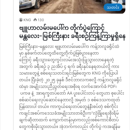
သတင်း
KNG
130
ဗျူဟာလမ်းမပေါ်က တိုက်ပွဲကြောင့်
မန္တလေး-မြစ်ကြီးနား ခရီးစဉ်ကြန့်ကြာမှုရှိနေ
မြစ်ကြီးနား–မန္တလေး ဗျူဟာလမ်းမပေါ်က ကန့်ဘလူခရိုင်ထဲ
မှာ နှစ်ဖက်တပ်တွေထိတွေ့တိုက်ပွဲဖြစ်ပွားနေတာ
ကြောင့် ခရီးသွားတွေကွင်းလမ်းအသုံးပြုသွားလာနေရတဲ့
အတွက် ခရီးစဉ် ၃ ညအိပ် ၄ ရက် ခရီးနှင်နေရတယ်လို့ ကား
သမားတွေနဲ့ စစ်ရေးသတင်းရင်းမြစ်တွေက KNG ကိုပြောပါ
တယ်။ ပြီးခဲ့တဲ့ ၂၀၂၅ ခုနှစ် ဒီဇင်ဘာလကစလို့ ကန့်ဘလူခရိုင်
ထဲမှာ အမျိုးသားညီညွှတ်ရေးအစိုးရ လက်အောက်ခံ PDF၊
ပကဖ နဲ့ အာရက္ခတပ်တော် AA ပူးပေါင်းတပ် တွေဟာ စုပေါင်း
စစ်ဆင်ရေးလုပ်ဆောင်နေတာလို့ အမှတ် ၁ စစ်ဒေသကထုတ်
ပြန်ထားပါ တယ်။ ကာကွယ်ရေးတပ်တွေနဲ့နီးစပ်တဲ့ စစ်ကိုင်း
ကချင်အစပ်ကဒေသခံအမျိုးသားတစ်ဦးက“လုံခြုံရေးစိုးရိမ်
ချက်ဆိုတာထက် ကျောက်တန်းမှာကလည်းစစ်ကောင်စီတပ်
တွေကစိုးမိုးသွားတယ်။ အဲ့ဘက်ကလည်း တိုက်ပွဲ ကအချိန်မ