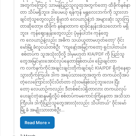
အတွက်ကြောင့် သာမန်ပြည်သူလူထုအတွက်တော့ ထိခိုက်နစ်နာ
တာ သိပ်မရှိဘူး။ ဒါပေမယ့် ရန်ကုန် မန္တလေးဘက်ကို သွားလာ
ချင်တဲ့သူတွေလည်း ရှိမှာဘဲ လေယာဉ်နဲ့ဘဲ အများဆုံး သွားကြ
တာဆိုတော့။ ထိခိုက် နစ်နာတာက ရာခိုင်နှုန်းအဲသလောက် မရှိ
ဘူး။ ကုန်ဈေးနှုန်းတွေလည်း ပုံမှန်ပါဘဲ။ ကုန်တွေ
က လေယာဉ်နဲ့လည်း အဓိက သယ်ယူတာမဟုတ်တော့“ ဝိုင်း
မော်မြို့ခံလူငယ်တစ်ဦး “ကျနော့်အမြင့်ကတော့ ရှင်းပါတယ်။
စစ်တပ်က သူအသုံးလိုလို့ ဒါမှမဟုတ် KIA/PDF ကို ပြည်သူ
တွေအမြင်မှားအောင်လုပ်နေတာဖြစ်တယ်။ ပြောချင်တာ
က လက်နက်ကိုင်အချင်းချင်းတိုက်ချင်ရင် KIA/PDF ရှိတဲ့နေရာ
သွားတိုက်ကြပါ။ ဒါက အရပ်သားတွေအတွက် တကယ်လိုအပ်
တဲ့လေကြောင်းလိုင်းပိတ်တာ လုံးဝမဖြစ်သင့်ဘူးလေ။ ပြီး
တော့ လေယာဉ်ကလည်း ဒီတစ်စင်းပဲရှိတာလား တကယ်လုပ်
ပေးချင်တဲ့ဆန္ဒမရှိလို့ပဲ စစ်တပ်ကမကောင်းကြံနေတာ အသိသာ
ကြီးပါ။ ဒါကိုပြည်သူတွေအားလုံးလည်း သိပါတယ်” ဝိုင်းမော်
မြို့ခံ အမျိုးသားတစ်ဦး…
Read More »