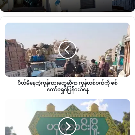
ခုလိုလေကြောင်းခရီးစဉ်အားလုံး
ရပ်နားထားတဲ့အပေါ်
ခရီးသွားရေး
တင်မကဘဲ
စီးပွားရေး၊
ကျန်းမာရေးနဲ့
လူမှုဘဝအပေါ်
ထိခိုက်မှုများ
စွာ
ရှိနေပြီး
အချိန်ကြာမြင့်စွာ
ဆက်ပိတ်ပင်ထားမယ်ဆိုရင်
ဒေသ
ပိတ်
စီးပွားရေး
ကျဆင်းနိုင်သလို
လူထုရဲ့
နေ့စဉ်ဘဝလည်း
ပိုမို
ခက်ခဲ
မိ
လာနိုင်ပါတယ်။
နေ
တဲ့
ကုန်ကား
ဒီအခြေအနေအပေါ်
မြို့ခံတွေ
ဘယ်လိုမြင်ကြလဲ၊
တွေ
ဘယ်လို
အခက်အခဲတွေ
ကြုံတွေ့နေရလဲဆိုတာ
ဆီက
ကို
KNG
ကို
မေးမြန်းထားပါတယ်။
ကုန်
တစ်ဝက်
ပိတ်မိနေတဲ့ကုန်ကားတွေဆီက ကုန်တစ်ဝက်ကို စစ်
ကို
စစ်
ကော်မရှင်ပြန်ဝယ်နေ
ကော်မရှင်
ပြန်
ဟု
ဝယ်
မ္
နေ
မြစ်ကြီးနားမြို့နေ
အမျိုးသားလူငယ်တစ်ဦး
မ
လင်း
မှာ
“
လေကြောင်းလိုင်းတွေ
အကုန်ပြန်ပိတ်သွားတော့
အကုန်လုံးက
ညီး
ဆေးဝါး