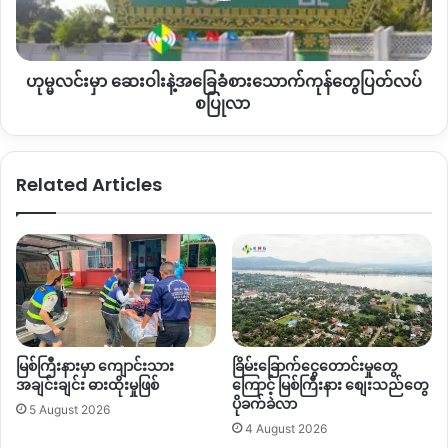
နေကြတယ်။
ဘာမှ
မလုပ်တတ်သလို
ဖြစ်သွားတယ်။
အကုန်လုံး
နဲ့
က
လေယာဉ်တစ်မျိုးနဲ့ဘဲ
သွားနေတာကို
လေယာဉ်ပြန်
ပိတ်သွား
အခြေခံ
တော့
ဘယ်မှမသွားတတ်
မလုပ်တတ်နဲ့
အကုန်လုံးက။
ဘယ်လိုပြော
စားသောက်ကုန်
ဟုမ္မလင်းမှာ ဆေးဝါးနဲ့အခြေခံစားသောက်ကုန်တွေပြတ်လပ်
တွေ
ရမလဲ
ဟိုးအောက်ကို
ပြန်ရောက်သွားသလို။
လေယာဉ်က
ဘယ်
ပြတ်လပ်
စပြုလာ
အချိန်ပြန်ဖွင့်မလဲမသိတော့
အကုန်လုံးက
အာရုံနှောက်ကုန်တာ။
ပြီး
စ
တော့
လောလောဆယ်
မြစ်ကြီးနားမှာ
ဖြစ်နေတာက
အကုန်ကြောက်
ပြု
ပြီး
စိုးရိမ်နေတယ်။
မြစ်ကြီးနားမှာ
ဘယ်အချိန်တိုက်ပွဲ
ဖြစ်မလဲဆိုတဲ့
လာ
Related Articles
စိတ်နဲ့
အကုန်လုံးက
ကြောက်ပြီး
နေနေရတယ်
”
ကိုးရီးယားသွားဖို့
ပြင်ဆင်နေတဲ့
လူငယ်
အမျိုးသမီးတစ်ဦး
“
ကားနဲ့
သွားမယ်ဆိုရင်
မလုံခြုံဘူးလေ။
လေယာဉ်နဲ့ဘဲ
သွားရမှာ
။
အခုကျွန်မတို့ဆို
ကိုးရီးယားသွားရတော့မှာ
ရန်ကုန်တက်ရတော့မှာ
ကွာ
ခုလို
လေယာဉ်တွေ
ပိတ်သွားတော့
ကျွန်မတို့က
ဘယ်လိုမှ
လုပ်
လို့မရနေဘူးကွာ။
ဘယ်လိုမှ
လုပ်လို့မရတဲ့အတွက်
ကားနဲ့
သွားမယ်
မြစ်ကြီးနားမှာ ကျောင်းသား
ခြိမ်းခြောက်ငွေတောင်းမှုတွေ
ဆိုရင်လည်း
မလုံခြုံဘူး
အရမ်းခက်ခဲတယ်။
သွားလာရေးလည်း
ပို
အချင်းချင်း ဓားထိုးမှုဖြစ်
ကြောင့် မြစ်ကြီးနား စျေးသည်တွေ
ပိုခက်ခဲလာ
ခက်လာတယ်။
လေယာဉ်ကဆို
ပစ္စည်းတွေ
ပိုရင်လည်း
အမြန်
5 August 2026
4 August 2026
ရောက်တယ်။
ကားနဲ့ဆိုရင်
အရမ်းကြာတယ်လေ
နှစ်ပတ်သုံးပတ်