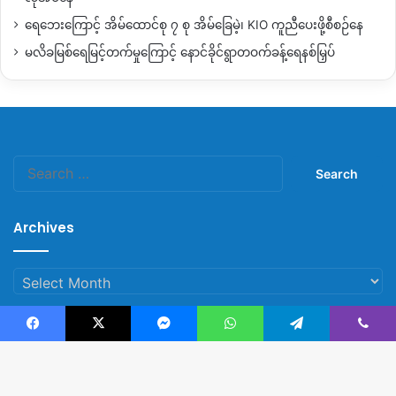
လည်း
ကားလမ်းက
သိတဲ့အတိုင်းဘဲ
ရက်သတ္တပတ်
ကြာတယ်။
ဒါ
ရေဘေးကြောင့် အိမ်ထောင်စု ၇ စု အိမ်ခြေမဲ့၊ KIO ကူညီပေးဖို့စီစဉ်နေ
ကြောင့်
အခုလောလောဆယ်
သွားလာနေတာက
လေယာဉ်နဲ့ပေါ့။
မလိခမြစ်ရေမြင့်တက်မှုကြောင့် နောင်ခိုင်ရွာတဝက်ခန့်ရေနစ်မြှပ်
လေယာဉ်နဲ့ဆိုရင်
မြန်ရောမြန်တယ်၊
လုံလည်းလုံခြုံတယ်။
အခုလို
မျိုး
ပိတ်လိုက်တယ်ဆိုရင်က
ကျွန်မတို့
ပြည်သူတွေအတွက်
အရမ်း
ဒုက္ခရောက်တယ်။
မြစ်ကြီးနားကနေ
ရန်ကုန်
သွားချင်တဲ့သူတွေ
အတွက်လည်း
သူတို့
အလုပ်ကိစ္စတွေလည်း
ရှိတယ်လေနော။
အရမ်းနှောင့်နှေးတယ်
အရာရာ
ပြတ်တောက်သွားသလို
ဖြစ်
Search
တော့
အဆင်မပြေဘူး။
for:
မြစ်ကြီးနားမြို့ခံ
အမျိုးသားတစ်ဦး
Archives
“
လေယာဉ်နဲ့
ခရီးသွားတာက
ပိုက်ဆံသုံးနိုင်တဲ့
သူတွေဘဲဆို
တော့
ကျွန်တော်တို့
သာမန်
လူလတ်တန်းစားတွေအတွက်
Archives
တော့
လေဆိပ်
ပိတ်တာဖြစ်ဖြစ်
မပိတ်တာဖြစ်ဖြစ်
ဘာမှ
မပြောင်းလဲ
ဘူး။
ဘာလို့ဆို
ကျွန်တော်တို့
အများဆုံး
သွားလာတာက
တရုတ်
Facebook
X
Messenger
WhatsApp
Telegram
Viber
ပြည်ဘက်က
သွားလာတယ်။
မန္တလေးလမ်းဘက်က
သွားလာတယ်။
© Copyright 2023, All Rights Reserved |
Kachin News Group
ကုန်ဈေးနှုန်းတွေကို
နှိုင်းယှဉ်ပြီး
ပြောမယ်ဆိုရင်လည်း
အရမ်း
ကြီး
မပြောင်းလဲဘူး။
လေဆိပ်ပိတ်သွားတဲ့အတွက်ကြောင့်
သာမန်