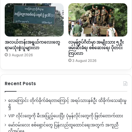
ကြာတယ်။
အရမ်းမကောင်းဘူး
လုံးဝမကောင်းဘူး။
လေယာဉ်
က
အမြန်ဖွင့်ရင်ကောင်းမယ်
”
မြစ်ကြီးနားမြို့ခံ
လူငယ်တစ်ဦး
“
ကျွန်တော်ထင်တာက
အဲလောက်အကြာကြီးတော့
သူတို့မပိတ်
အလယ်တန်းအရွယ်ကလေးတွေ
လမုန်ဇွပ်ဂိတ်မှာ အမျိုးသား ၅ ဦး
လောက်ဘူးလို့ထင်တယ်။
ဘာလို့လဲဆိုတော့
သူတို့လည်း
လေယာဉ်
ရာမသုံးစွဲသူများလာ
ဖမ်းဆီးခံရ၊ စစ်ဆေးရေး ပိုတင်း
ကြပ်လာ
နဲ့ဘဲ
သွားလာနေတော့
အဲလောက်ကြာအောင်
ပိတ်ထားလို့
မရ
3 August 2026
3 August 2026
လောက်ဘူး။
ဒါကြောင့်
ကျွန်တော်က
ဒီအတောအတွင်း
ပြန်ဖွင့်မယ်
လို့
ထင်တယ်။
သူတို့လည်း
ခရီးသွားရမယ်ဆိုရင်
လေယာဉ်နဲ့
ဘဲ
သွားရမှာပေါ့
ကားနဲ့မှ
သွားလို့မရတာ။
ဒါကြောင့်
ဘာ
Recent Posts
ဘဲ
ဖြစ်ဖြစ်
သူတို့
ပြန်ဖွင့်လာမယ်လို့ထင်တယ်။
မြစ်ကြီးနားမြို့ခံ
အမျိုးသမီး
လူငယ်တစ်ဦး
လေကြောင်း တိုက်ခိုက်ခံရတာကြောင့် အရပ်သားနှစ်ဦး ထိခိုက်၊သေဆုံးမှု
ရှိ
“
အခက်အခဲက
အရမ်းများတယ်။
တကယ်လို့
ကိုယ်ပြန်ချင်တဲ့
VIP လိုင်းတွေကို မီးအပြည့်ပေးပြီး ပုံမှန်လိုင်းတွေကို ဖြတ်တောက်ထား
အချိန်
အရေးပေါ်
အခြေအနေတွေဆိုရင်
ဖြစ်လာတဲ့အချိန်တွေကြလို့
မော်ဝမ်းလေး စစ်ရှောင်တွေ ပြန်လည်ထူထောင်ရေးအတွက် အကူညီ
ရှိရင်
ပြန်လို့မရတာပေါ့နော။
ကားလမ်းနဲ့
ပြန်ပြန်မယ်ဆိုရင်
လိုအပ်နေ