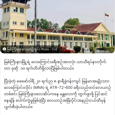
မြစ်ကြီးနား လေယာဉ်ကွင်း Photo - Crd
မြစ်ကြီးနားမြို့ရဲ့
လေကြောင်းခရီးစဉ်အားလုံး
ယာယီရပ်နားလိုက်
တာ
ခုဆို
၁၀
ရက်တိတိရှိလာပြီဖြစ်ပါတယ်။
ပြီးခဲ့တဲ့
ဖေဖော်ဝါရီ
၂၀
ရက်ည
၈
နာရီခွဲဝန်းကျင်
မြန်မာအမျိုးသား
လေကြောင်းလိုင်း
(MNA)
ရဲ့
ATR-72-600
ခရီးသည်တင်လေယာဉ်
တစ်စင်း
မြစ်ကြီးနားလေဆိပ်ကနေ
မန္တလေးကို
ထွက်ခွာဖို့
ပြင်ဆင်
နေချိန်
ပေါက်ကွဲမှုဖြစ်ခဲ့ပြီး
လေယာဉ်အမြီးပိုင်းအနည်းငယ်ထိမှန်
ပျက်စီးခဲ့ပါတယ်။