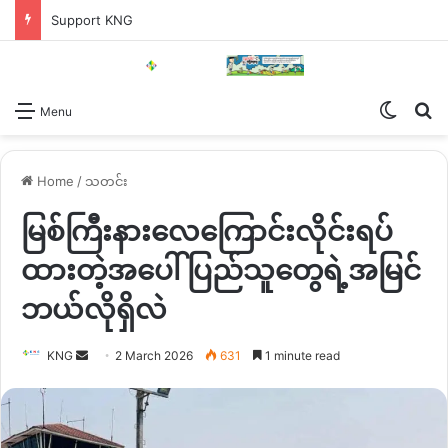
Support KNG
Switch
Se
Menu
Home
/
သတင်း
မြစ်ကြီးနားလေကြောင်းလိုင်းရပ်
ထားတဲ့အပေါ် ပြည်သူတွေရဲ့အမြင်
ဘယ်လိုရှိလဲ
Send
KNG
2 March 2026
631
1 minute read
an
email