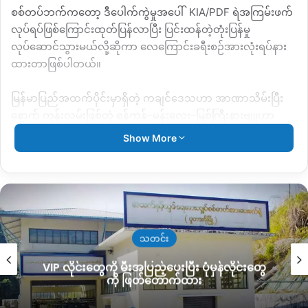
စစ်တပ်ဘက်ကတော့
ဒီပေါက်ကွဲမှုအပေါ်
KIA/PDF
ရဲအကြမ်းဖက်
လုပ်ရပ်ဖြစ်ကြောင်းထုတ်ပြန်လာပြီး
ပြင်းထန်တဲ့တုံးပြန်မှု
လုပ်ဆောင်သွားမယ်လို့ဆိုကာ
လေကြောင်းခရီးစဉ်အားလုံးရပ်နား
ထားတာဖြစ်ပါတယ်။
မြန်မာပြည်အထက်ပိုင်းမှာရှိတဲ့
ကချင်ဒေသဟာ
အာဏာသိမ်းပြီး
နောက်
ကုန်းလမ်းဖြစ်တဲ့
ရန်ကုန်
–
မန်းလေး
–
မြစ်ကြီးနားဗျူဟာ
လမ်းမကြီးရှိပေမယ့
စစ်ရေးအခြေနေကြောင့်
လမ်းပိုင်းကြန့်ကြာမှု
Show More
တွေရှိနေတဲ့အတွက်
လေကြောင်းလိုင်းကိုအဓိက
အသုံးပြုနေကြတာ
ဖြစ်ပါတယ်။
ဒါပေမယ့်
ခုလို
လေယာဉ်ခရီးစဉ်အားလုံးရပ်နားလိုက်တဲ့
မြစ်ကြီးနား
ကနေ
မန်းလေး
–
ရန်ကုန်ဆင်းမယ့်
ခရီးသည်တွေ၊
ဆေးကုရက်ချိန်း
ထားသူ၊အရေးပေါ်
ဆေးကုသဖို့
သွားရမယ့်
လူနာတွေ၊
ပြည်ပက
သတင်း
နေ
ပြန်လာရမယ့်သူတွေ၊
စီးပွားရေးလုပ်ငန်းရှင်တွေ၊
ကျောင်းသား၊
VIP လိုင်းတွေကို မီးအပြည့်ပေးပြီး ပုံမှန်လိုင်းတွေ
သူတွေ
အဖက်ဖက်ကနေ
ပိုပြီးခက်ခဲကြပ်တည်းလာနေကြတာလည်း
ကို ဖြတ်တောက်ထား
ဖြစ်ပါတယ်။