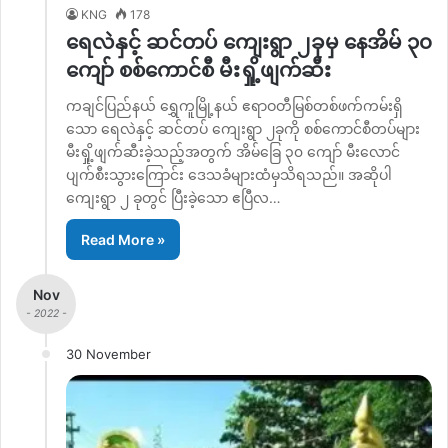
KNG
178
ရေလဲနှင့် ဆင်တပ် ကျေးရွာ ၂ခုမှ နေအိမ် ၃၀
ကျော် စစ်ကောင်စီ မီးရှို့ဖျက်ဆီး
ကချင်ပြည်နယ် ရွှေကူမြို့နယ် ဧရာဝတီမြစ်တစ်ဖက်ကမ်းရှိ
သော ရေလဲနှင့် ဆင်တပ် ကျေးရွာ ၂ခုကို စစ်ကောင်စီတပ်များ
မီးရှို့ဖျက်ဆီးခဲ့သည့်အတွက် အိမ်ခြေ ၃၀ ကျော် မီးလောင်
ပျက်စီးသွားကြောင်း ဒေသခံများထံမှသိရသည်။ အဆိုပါ
ကျေးရွာ ၂ ခုတွင် ပြီးခဲ့သော ဧပြီလ…
Read More »
Nov
- 2022 -
30 November