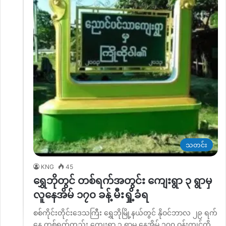
သတင်း
KNG
45
ရွှေဘိုတွင် တစ်ရက်အတွင်း ကျေးရွာ ၃ ရွာမှ
လူနေအိမ် ၁၇၀ ခန့် မီးရှို့ခံရ
စစ်ကိုင်းတိုင်းဒေသကြီး ရွှေဘိုမြို့နယ်တွင် နိုဝင်ဘာလ ၂၉ ရက်
နေ့ တစ်ရက်တည်း ကျေးရွာ ၃ ရွာမှ နေအိမ် ၁၇၀ ဝန်းကျင်ကို