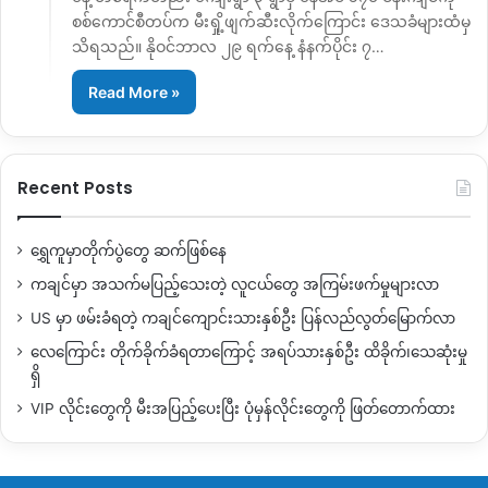
စစ်ကောင်စီတပ်က မီးရှို့ဖျက်ဆီး‌လိုက်‌ကြောင်း ဒေသခံများထံမှ
သိရသည်။ နိုဝင်ဘာလ ၂၉ ရက်နေ့ နံနက်ပိုင်း ၇…
Read More »
Recent Posts
ရွှေကူမှာတိုက်ပွဲတွေ ဆက်ဖြစ်နေ
ကချင်မှာ အသက်မပြည့်သေးတဲ့ လူငယ်တွေ အကြမ်းဖက်မှုများလာ
US မှာ ဖမ်းခံရတဲ့ ကချင်ကျောင်းသားနှစ်ဦး ပြန်လည်လွတ်မြောက်လာ
လေကြောင်း တိုက်ခိုက်ခံရတာကြောင့် အရပ်သားနှစ်ဦး ထိခိုက်၊သေဆုံးမှု
ရှိ
VIP လိုင်းတွေကို မီးအပြည့်ပေးပြီး ပုံမှန်လိုင်းတွေကို ဖြတ်တောက်ထား