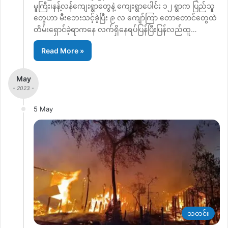
မူကြီး၊နန့်လန်ကျေးရွာတွေနဲ့ ကျေးရွာပေါင်း ၁၂ ရွာက ပြည်သူ
တွေဟာ မီးဘေးသင့်ခဲ့ပြီး ၉ လ ကျော်ကြာ တောတောင်တွေထဲ
တိမ်းရှောင်ခဲ့ရာကနေ လက်ရှိနေရပ်ပြန်ပြီးပြန်လည်ထူ…
Read More »
May
- 2023 -
5 May
သတင်း