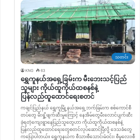
သတင်း
KNG
63
ရွှေကူနယ်အရှေ့ခြမ်းက မီးဘေးသင့်ပြည်
သူများ ကိုယ်ထူကိုယ်ထစနစ်နဲ့
ပြန်လည်ထူထောင်ရေးစတင်
ကချင်ပြည်နယ် ရွှေကူမြို့နယ်အရှေ့ဘက်ခြမ်းက စစ်ကောင်စီ
တပ်တွေ မီးရှို့ဖျက်ဆီးမှုကြောင့် နေအိမ်တွေမီးလောင်ပျက်ဆီး
ခဲ့ရတဲ့ကျေးရွာနေပြည်သူတွေဟာ ကိုယ်ထူကိုယ်ထစနစ်နဲ့
ပြန်လည်ထူထောင်ရေးတွေစတင်လုပ်ဆောင်ပြီလို့ ဒေသခံတွေ
ကပြောပါတယ်။ ရွှေကူနယ်က စီသာ၊စီသောင်၊မံဝင်း၊ စီမူလေး၊စီ