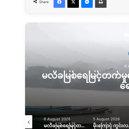
Share
R
6 
မလိခမြစ်ရေမြင့်တက်မှုက
ရေ
August 2026
6 August 2026
5 August 2026
ရေဘေးကြောင့် အိမ်ထောင်စု ၇ စု အိမ်ခြေမဲ့၊ KIO ကူညီပေးဖို့စီစဉ်နေ
မလိခမြစ်ရေမြင့်တက်မှုကြောင့် နောင်ခိုင်ရွာတဝက်ခန့်ရေနစ်မြှပ်
မိုးကြောင့် ကွင်းလမ်းသ