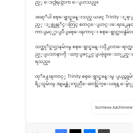
ည့္ ေဒၚရြယ္ဂ်ာက ေျပာသည္။
အဆုိပါ စစ္ေရွာင္စခန္းသည္ ယခင္ Trinity ႏွစ္ျခင
ည့္ ႏွစ္ကုန္ပုိင္းတြင္ စတင္ေျပာင္းေရႊ႕ေနထ
ကာျမင့္လာျပီျဖစ္ေၾကာင္း စစ္ေရွာင္တာဝန္ခံမ
သက္ဆုိင္ရာဌာနမ်ားမွ စစ္ေရွာင္စခန္းသို႕လာေရာက္
ည့္ျပသာနာကို ႏႈတ္ျဖင့္တင္ျပခဲ့ဖူးေသာ္လည္း ယ
ရသည္။
ထုိ႔ေၾကာင့္ Trinity စစ္ေရွာင္စခန္းမွ ျပည္သူမ
ရိွသူမ်ားမွ အျမန္ဆံုးကူညီေဆာင္ရြက္ေပးရန္ ေမ
Facebook
X
Messenger
Print