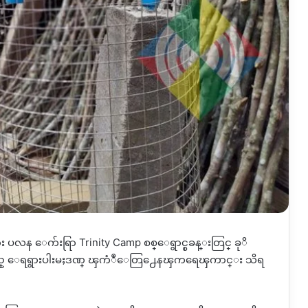
ပလန ေက်းရြာ Trinity Camp စစ္ေရွာင္စခန္းတြင္ ခုိ
်ားသည္ ေရရွားပါးမႈဒဏ္ ၾကံဳေတြ႕ေနၾကရေၾကာင္း သိရ