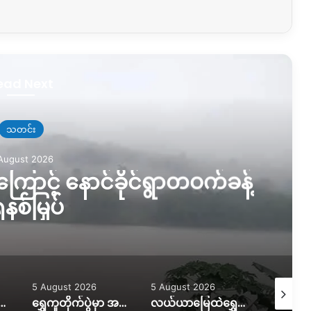
ead Next
သတင်း
August 2026
ြောင့် နောင်ခိုင်ရွာတဝက်ခန့်
နစ်မြှပ်
5 August 2026
5 August 2026
5 August
ွားလာရေး ပိုခက်၊ ကုန်တင်ယာဉ်တွေကို ဆင်၊ ထွန်စက်နဲ့ ဆွဲထုတ်နေရ
ရွှေကူတိုက်ပွဲမှာ အရေးပါတဲ့ စစ်တပ်စခန်းတစ်ခုကို သိမ်းပိုက်နိုင်ကြောင်း KIO ပြော
လယ်ယာမြေထဲရွှေတူးဖော်နေတာကို ရပ်တန့်ပေးဖို့ဒေသခံတွေတောင်းဆိုနေ