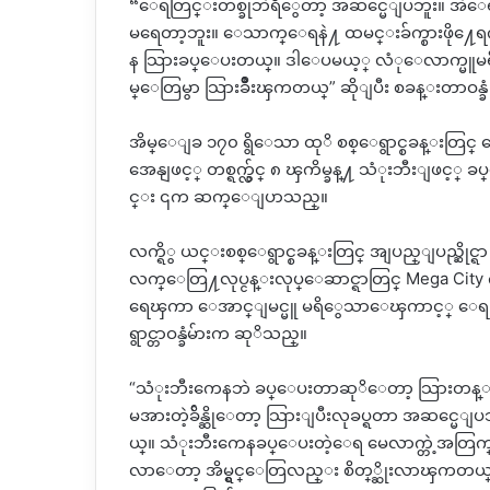
“ေရတြင္းတစ္ခုဘဲရိွေတာ့ အဆင္မေျပဘူး။ အဲေရ
မရေတာ့ဘူး။ ေသာက္ေရနဲ႔ ထမင္းခ်က္စားဖို႔ေရက
န သြားခပ္ေပးတယ္။ ဒါေပမယ့္ လံုေလာက္မူမရိွဘ
မ္ေတြမွာ သြားခ်ိဳးၾကတယ္” ဆိုျပီး စခန္းတာဝန္
အိမ္ေျခ ၁၇၀ ရွိေသာ ထုိ စစ္ေရွာင္စခန္းတြင္ 
အေနျဖင့္ တစ္ရက္လွ်င္ ၈ ၾကိမ္ခန္႔ သံုးဘီးျ
င္း ၎က ဆက္ေျပာသည္။
လက္ရိွ ယင္းစစ္ေရွာင္စခန္းတြင္ အျပည္ျပည္ဆို
လက္ေတြ႔လုပ္ငန္းလုပ္ေဆာင္ရာတြင္ Mega City
ရေၾကာ ေအာင္ျမင္မူ မရိွေသာေၾကာင့္ ေရတြင
ရွာင္တာဝန္ခံမ်ားက ဆုိသည္။
“သံုးဘီးကေနဘဲ ခပ္ေပးတာဆုိေတာ့ သြားတန္းစီ
မအားတဲ့ခ်ိန္ဆိုေတာ့ သြားျပီးလုခပ္ရတာ အဆင္
ယ္။ သံုးဘီးကေနခပ္ေပးတဲ့ေရ မေလာက္တဲ့အတြက္ ဒီ
လာေတာ့ အိမ္ရွင္ေတြလည္း စိတ္္ဆိုးလာၾကတယ္။ ေ