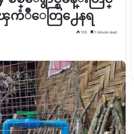
္ ၾကံဳေတြ႕ေနရ
105
1 minute read