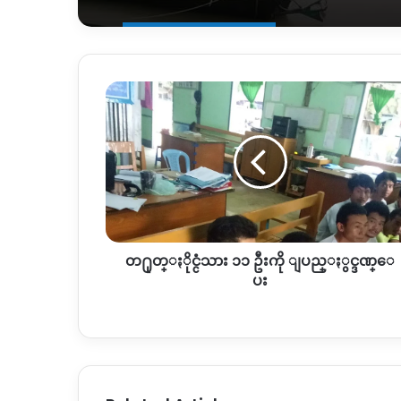
တ႐ု
တ္ႏို
င္
ငံ
သား
၁၁
ဦး
ကို
ျ
တ႐ုတ္ႏိုင္ငံသား ၁၁ ဦးကို ျပည္ႏွင္ဒဏ္ေ
ပ
ည္ႏွ
ပး
င္
ဒ
ဏ္ေ
ပး