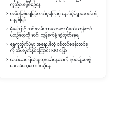
ကူညီပေးဖို့စီစဉ်နေ
မလိခမြစ်ရေမြင့်တက်မှုကြောင့် နောင်ခိုင်ရွာတဝက်ခန့်
ရေနစ်မြှပ်
မိုးကြောင့် ကွင်းလမ်းသွားလာရေး ပိုခက်၊ ကုန်တင်
ယာဉ်တွေကို ဆင်၊ ထွန်စက်နဲ့ ဆွဲထုတ်နေရ
ရွှေကူတိုက်ပွဲမှာ အရေးပါတဲ့ စစ်တပ်စခန်းတစ်ခု
ကို သိမ်းပိုက်နိုင်ကြောင်း KIO ပြော
လယ်ယာမြေထဲရွှေတူးဖော်နေတာကို ရပ်တန့်ပေးဖို့
ဒေသခံတွေတောင်းဆိုနေ