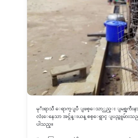
မုိးရာသီ ေရာက္ျပီ ျဖစ္ေသာ္လည္း ျမစ္ၾကီးနား 
လံႈေနေသာ အင္ဂ်န္းယန္ စစ္ေရွာင္ ျပည္သူမ
ပါသည္။