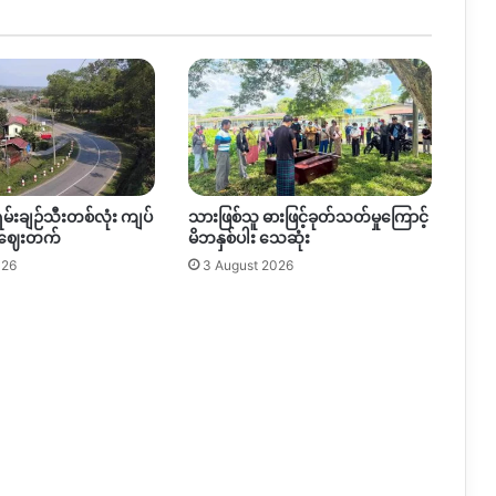
တုိ႔ၾ
ကား
ေျ
မယာ
ျ
ပႆ
နာ
ကုိ
ေျ
ရမ်းချဉ်သီးတစ်လုံး ကျပ်
သားဖြစ်သူ ဓားဖြင့်ခုတ်သတ်မှုကြောင့်
ဖ
 ဈေးတက်
မိဘနှစ်ပါး သေဆုံး
ရွ
င္းေ
026
3 August 2026
ပးေ
စ
လုိ