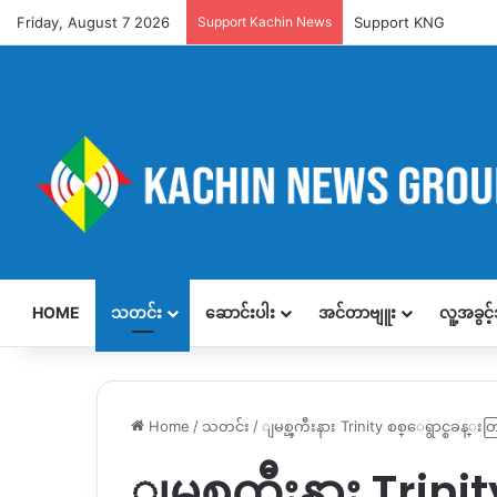
Friday, August 7 2026
Support Kachin News
Support KNG
HOME
သတင်း
ဆောင်းပါး
အင်တာဗျူး
လူ့အခွင
Home
/
သတင်း
/
ျမစ္ၾကီးနား Trinity စစ္ေရွာင္စခ
ျမစ္ၾကီးနား Trini