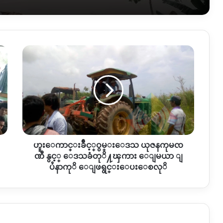
ဟူးေ
ကာ
င္း
ခ်ိဳ
င့္
ဝွ
မ္းေ
ဒသ
ယုဇန
ဟူးေကာင္းခ်ိဳင့္ဝွမ္းေဒသ ယုဇနကုမၸ
ကု
မၸ
ဏီ နွင့္ ေဒသခံတုိ႔ၾကား ေျမယာ ျ
ဏီ
ပႆနာကုိ ေျဖရွင္းေပးေစလုိ
နွ
င့္
ေ
ဒသ
ခံ