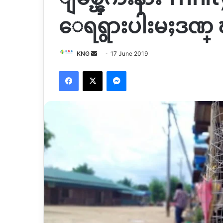
ေရရွားပါးမႈဒဏ
Send
KNG
17 June 2019
an
Facebook
X
Messenger
email