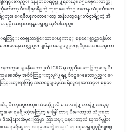
တြင္းလည္း ခနနဘဲေရစုပ္လို႔ရတယ္။ ၁၅မိနစ္ေလာက္ဆို
ိုက်ေတာ့ ဒီအနီးမွာရိွတဲ့ ဘုရားေက်ာင္းကေန သံုးဘီးကေ
ူး။ ေရခ်ိဳးၾကတာေတာ့ အနီးပတ္ဝန္းက်င္မွာရိွတဲ့ အိ
ခံ တစ္ဦး ဆရာဘရန္ေရွာင္က ဆုိပါသည္။
ေရတြင္း တစ္ခုသာရွိေသာေၾကာင့္ စစ္ေေရွာင္တာဝန္ခံမ်ား
ဖင့္ ခပ္ေပးေနေသာ္လည္း ျပႆနာ မေျဖရွင္းႏုိင္ေသးေၾကာ
င္ရာ ၾကက္ေျခနီေကာ္မတီ ICRC မွ ကူညီေဆာင္ရြက္ေနျပီး
 ကုမၼဏီမွ အဝီစိတြင္းတူးဖုိ႔ရန္ စီစဥ္ေနေသာ္လည္း ေ
္းတူးရာတြင္ အဆင္မေျပမူမ်ား ရိွေနေၾကာင္း စစ္ေ
ျပီး လုခပ္ရတယ္။ က်မတို႕လို ကေလးနဲ႔ ဘာနဲ႔ အလုပ္
မေျပဘူး။ ေရမရိွတဲ့အတြက္ ေခြ်တာျပီးေတာ့ဘဲ သံုးရတ
အနီးနားအိမ္ေတြမွာ သြားခပ္ျပန္ေတာ့လဲ ၾက္ိမ္ဖန္မ်ား
ရမရိွေတာ့ အရမ္းခက္ခဲတယ္။” ဟု စစ္ေရွာင္တစ္ဦးျဖစ္သ