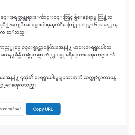
္းခရစ္ယာန္ဘုရားေက်ာင္းဝင္းတြင္ ရွိေနခဲ့ရာမွ လြန္ခဲ့သ
ုိင္ခဲ့ၾကျပီး ေရရွားပါးမူၾကံဳေတြ႕ရသည္မွာ ၆ လခန္႕ၾ
်ားက ဆုိသည္။
ၾကည့္ရူစဥ္ စစ္ေရွာင္တာဝန္ခံမ်ားအေနနဲ႔ ယင္းေရရွားပါးသ
ေန႔ခ်ိန္ထိ တစ္စံုတစ္ရာ တံု႕ျပန္မူ မရိွေသးေၾကာင္း သိ
်ားအေနနဲ႔ ၎တို၏ ေရရွားပါးမူျပသာနာကို သက္ဆုိင္ရာတာဝန္
ွ်ာ္လင့္ေနၾကသည္။
Copy URL