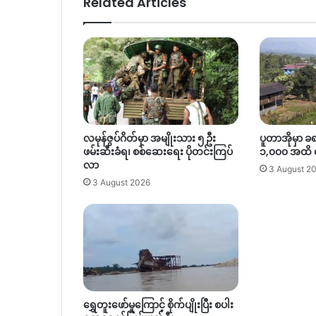
Related Articles
လမုန်ဇွပ်ဂိတ်မှာ အမျိုးသား ၅ ဦး
ပူတာအိုမှာ ခ
ဖမ်းဆီးခံရ၊ စစ်ဆေးရေး ပိုတင်းကြပ်
၁,၀၀၀ အထိ
လာ
3 August 2
3 August 2026
ရွှေတူးဖော်မှုကြောင့် စိုက်ပျိုးပြီး စပါး