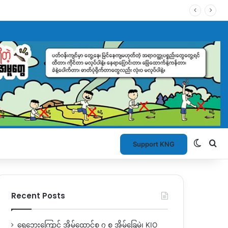
Switch
Se
Support KNG
Recent Posts
ရေဘေးကြောင့် အိမ်ထောင်စု ၇ စု အိမ်ခြေမဲ့၊ KIO