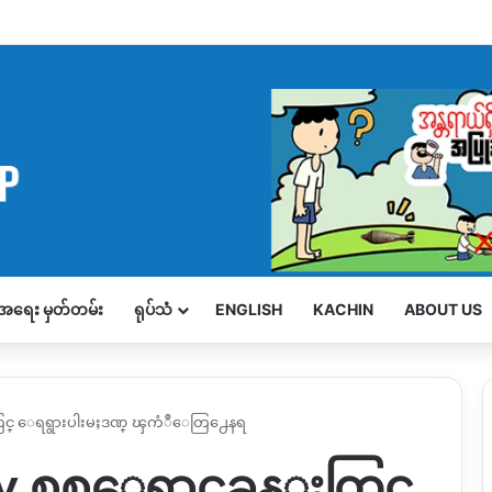
့်အရေး မှတ်တမ်း
ရုပ်သံ
ENGLISH
KACHIN
ABOUT US
န္းတြင္ ေရရွားပါးမႈဒဏ္ ၾကံဳေတြ႕ေနရ
ty စစ္ေရွာင္စခန္းတြင္