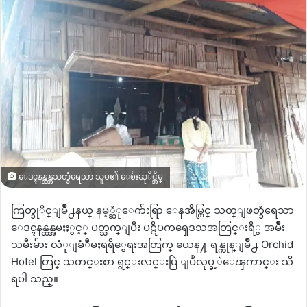
ေဒၚနန္ထန္အသတ္ခံရေသာ သူမ၏ ေစ်းဆုိင္အိမ္
ကြတ္ခုိင္ျမိဳ႕နယ္ နမ့္ဆံုေက်းရြာ ေနအိမ္တြင္ သတ္ျဖတ္ခံရေသာ
ေဒၚနန္ထန္အမႈႏွင့္ ပတ္သက္ျပီး ပဋိပကၡေဒသအတြင္းရိွ အမ်ိဳး
သမီးမ်ား လံုျခံဳမႈရရိွေရးအတြက္ ယေန႔ ရန္ကုန္ျမိဳ႕ Orchid
Hotel တြင္ သတင္းစာ ရွင္းလင္းပြဲ ျပဳလုပ္ခ့ဲေၾကာင္း သိ
ရပါ သည္။