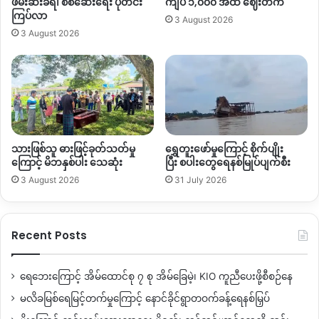
ဖမ်းဆီးခံရ၊ စစ်ဆေးရေး ပိုတင်း
ကျပ် ၁,၀၀၀ အထိ ဈေးတက်
င့္ေ
ကြပ်လာ
3 August 2026
တြ႕ဆုံ
3 August 2026
သားဖြစ်သူ ဓားဖြင့်ခုတ်သတ်မှု
ရွှေတူးဖော်မှုကြောင့် စိုက်ပျိုး
ကြောင့် မိဘနှစ်ပါး သေဆုံး
ပြီး စပါးတွေရေနစ်မြုပ်ပျက်စီး
3 August 2026
31 July 2026
Recent Posts
ရေဘေးကြောင့် အိမ်ထောင်စု ၇ စု အိမ်ခြေမဲ့၊ KIO ကူညီပေးဖို့စီစဉ်နေ
မလိခမြစ်ရေမြင့်တက်မှုကြောင့် နောင်ခိုင်ရွာတဝက်ခန့်ရေနစ်မြှပ်