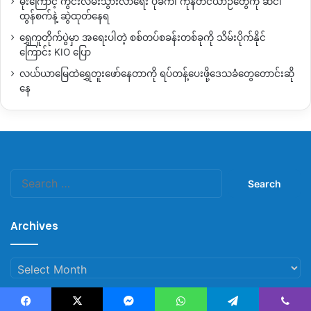
မိုးကြောင့် ကွင်းလမ်းသွားလာရေး ပိုခက်၊ ကုန်တင်ယာဉ်တွေကို ဆင်၊
ထွန်စက်နဲ့ ဆွဲထုတ်နေရ
ရွှေကူတိုက်ပွဲမှာ အရေးပါတဲ့ စစ်တပ်စခန်းတစ်ခုကို သိမ်းပိုက်နိုင်
ကြောင်း KIO ပြော
လယ်ယာမြေထဲရွှေတူးဖော်နေတာကို ရပ်တန့်ပေးဖို့ဒေသခံတွေတောင်းဆို
နေ
Search
for:
Archives
Archives