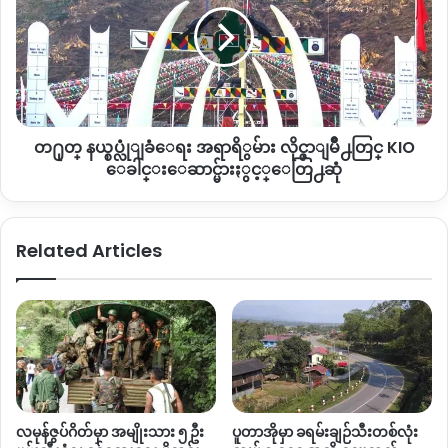
ည္း လႈပ္ရွားေနေသာ ေနရာ ေဒသျဖစ္ေၾကာင္း ရွမ္းေျ
စုိး
စ
မာက္ အရပ္ဖက္အဖြဲ႔အစည္းမ်ားမွ သိရပါသည္။
ရႏွ
ပ္
င့္
လုံျ
KHCC
ခံေ
ေ
ရး
Copy URL
ဆြးေႏြး
အ
တ႐ုတ္ နယ္စပ္လုံျခံေရး အရာရိွမ်ား လိုင္ဇာျမိဳ႕တြင္ KIO
ရာ
ရိွ
ေခါင္းေဆာင္မ်ားႏွင့္ေတြ႕ဆုံ
မ်ား
လို
င္
Related Articles
ဇာျ
မိဳ႕တြ
င္
KIO
ေ
ခါ
င္းေ
ဆာ
င္
လမုန်ဇွပ်ဂိတ်မှာ အမျိုးသား ၅ ဦး
ပူတာအိုမှာ ခရမ်းချဉ်သီးတစ်လုံး
မ်ားႏွ