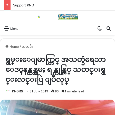
Support KNG
Switch
Se
Menu
Home
/
သတင်း
ရွမ္းေျမာက္တြင္ အသတ္ခံရေသာ
ေဒၚနန္ထန္အမႈ ရန္ကုန္တြင္ သတင္းရွ
င္းလင္းပြဲ ျပဳလုပ္
Send
KNG
31 July 2019
96
1 minute read
an
email