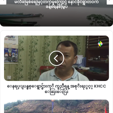
မလိခမြစ်ရေမြင့်တက်မှုကြောင့် နောင်ခိုင်ရွာတဝက်
“ယခုလို သတင္းစာရွင္းလင္းပြဲျပဳလုပ္ျခင္းျဖင့္ သတ
ခန့်ရေနစ်မြှပ်
င္းမီဒီယာကတဆင့္ သက္ဆိုင္ရာေတြသိရွိေစဖုိ႔ ၊ အစိုးရႏွင့္
သြားေရာက္ေတြ႔ဆံု ေဆြးေႏြးမယ့္ အခ်ိန္ေတြမွာလ
ည္း ဒီအေၾကာင္းအရာကုိ အၿမဲစည္းရံုး လံႈ႕ေဆာ္မႈေ
တြျပဳလုပ္သြားမယ္။ မွန္ကန္တ့ဲ အမႈမွန္ေပၚေပါက္ေရးအတြက္ တ
တ္သိပညာရွင္ တရားဥပေဒေရွ႕ေန လူမႈအဖြဲ႔အစည္းမ်ားႏွင့္
ေ
ေတြ႔ဆံုေဆြးေႏြး အေျဖရွာသြားမည္” ဟု KNG သတင္း
န
ဌာနသို႔ ေျပာဆိုခ့ဲသည္။
ရ
ပ္ျ
ပ
၂၀၁၁ ခုႏွစ္ အဆုိပါေဒသ ျပည္တြင္းစစ္ျဖစ္လာေသာေၾကာ
န္
င့္ ေဒၚနန္ထန္မိသားစုသည္ နမ္ဖတ္ကာ စစ္ေရွာင္စခန္းတြင္ ခုိလံႈခဲ့ျ
စ
ပီး ေနာက္ပုိင္းတြင္ ဝမ္းေရးအတြက္ မူလေနထုိင္ခဲ့သည္ နမ့္
စ္ေ
ဆုံေက်းရြာသုိ႔ ျပန္လာျပီး ေစ်းေရာင္းေနစဥ္ ယခုလုိ ျ
ရွာ
ဖစ္ပ်က္ခဲ့ျခင္း ျဖစ္သည္ဟု သိရပါသည္။
ေနရပ္ျပန္စစ္ေရွာင္မ်ားကုိ ကူညီရန္ အစုိးရႏွင့္ KHCC
င္
မ်ား
ေဆြးေႏြး
ကုိ
နမ့္ဆံုေက်းရြာတြင္ ယေန႔ခ်ိန္ထိ တပ္မေတာ္ ခလရ ၂၆၁ တပ္စခန္း
ကူညီ
တ႐ုတ္
ခ်ထားျပီး ကခ်င္လြတ္လပ္ေရးတပ္မေတာ္ KIA ႏွင့္ တေအာင္းအ
ရန္
န
မ်ိဳးသားလြတ္ေျမာက္ေရး တပ္မေတာ္ TNLA တပ္ဖြဲ႔ တုိ႔လ
အ
ယ္