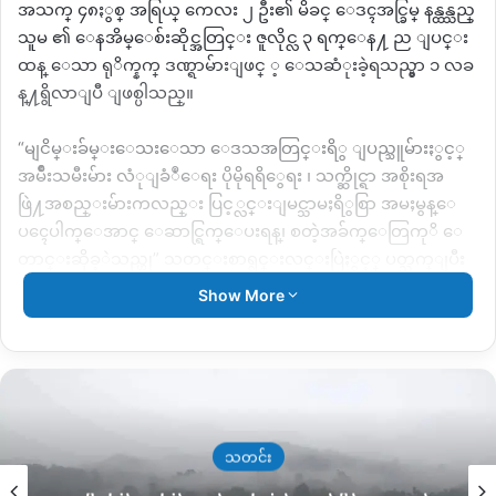
အသက္ ၄၈ႏွစ္ အရြယ္ ကေလး ၂ ဦး၏ မိခင္ ေဒၚအင္ခြမ္ နန္ထန္သည္
သူမ ၏ ေနအိမ္ေစ်းဆိုင္အတြင္း ဇူလိုင္လ ၃ ရက္ေန႔ ည ျပင္း
ထန္ ေသာ ရုိက္နက္ ဒဏ္ရာမ်ားျဖင္ ့ ေသဆံုးခဲ့ရသည္မွာ ၁ လခ
န္႔ရွိလာျပီ ျဖစ္ပါသည္။
“မျငိမ္းခ်မ္းေသးေသာ ေဒသအတြင္းရိွ ျပည္သူမ်ားႏွင့္
အမ်ိဳးသမီးမ်ား လံုျခံဳေရး ပိုမိုရရိွေရး ၊ သက္ဆိုင္ရာ အစိုးရအ
ဖြဲ႔အစည္းမ်ားကလည္း ပြင့္လင္းျမင္သာမႈရိွစြာ အမႈမွန္ေ
ပၚေပါက္ေအာင္ ေဆာင္ရြက္ေပးရန္၊ စတဲ့အခ်က္ေတြကုိ ေ
တာင္းဆိုခ့ဲသည္ဟု” သတင္းစာရွင္းလင္းပြဲႏွင့္ ပတ္သက္ျပီး
ေဒၚလြမ္းညြယ္က ေျပာပါသည္။
Show More
ေသဆံုးမႈတြင္ ရုိက္နက္မႈကုိသာ ေတြ႕ရွိရျပီး မဒိန္းမႈေျ
မာက္ မေျမာက္ကုိမူ ေသဆံုးသူ၏ေဆးစစ္ခ်က္ကုိ လားရိႈးေဆး
ရံုမွ တဆင့္ မႏၱေလးေဆးရံုသုိ႔ ပုိ႔ထားျပီးျဖစ္ေၾ
ကာင္းႏွင့္ ယေန႔ခ်ိန္ထိ အေျဖမသိရိွရေသးေၾကာင္း ၄င္း
က ေျပာဆုိပါသည္။
သတင်း