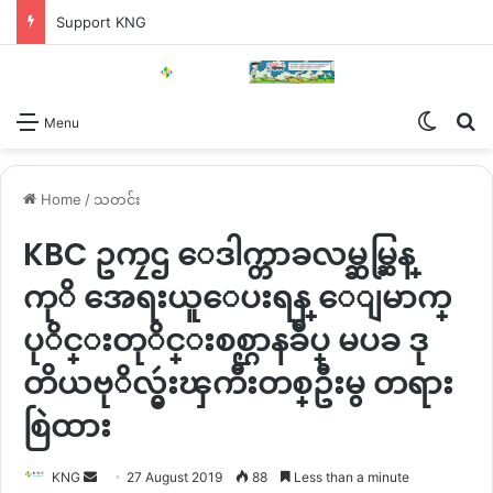
Support KNG
Switch
Se
Menu
Home
/
သတင်း
KBC ဥကၠဌ ေဒါက္တာခလမ္ဆမ္ဆြန္
ကုိ အေရးယူေပးရန္ ေျမာက္
ပုိင္းတုိင္းစစ္ဌာနခ်ဳပ္ မပခ ဒု
တိယဗုိလ္မွဴးၾကီးတစ္ဦးမွ တရား
စြဲထား
Send
KNG
27 August 2019
88
Less than a minute