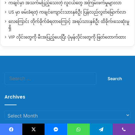
ကချင်မှာ အသက်မပြည့်သေးတဲ့ လူငယ်တွေ အကြမ်းဖက်မှုများလာ
US မှာ ဖမ်းခံရတဲ့ ကချင်ကျောင်းသားနှစ်ဦး ပြန်လည်လွတ်မြောက်လာ
လေကြောင်း တိုက်ခိုက်ခံရတာကြောင့် အရပ်သားနှစ်ဦး ထိခိုက်၊သေဆုံးမှု
ရှိ
VIP လိုင်းတွေကို မီးအပြည့်ပေးပြီး ပုံမှန်လိုင်းတွေကို ဖြတ်တောက်ထား
Search
for:
Archives
Archives