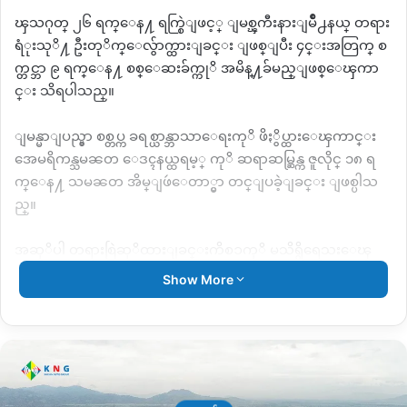
ၾသဂုတ္ ၂၆ ရက္ေန႔ ရက္စြဲျဖင့္ ျမစ္ၾကီးနားျမိဳ႕နယ္ တရား
ရံုးသုိ႔ ဦးတုိက္ေလွ်ာက္ထားျခင္း ျဖစ္ျပီး ၄င္းအတြက္ စ
က္တင္ဘာ ၉ ရက္ေန႔ စစ္ေဆးခ်က္ကုိ အမိန္႔ခ်မည္ျဖစ္ေၾကာ
င္း သိရပါသည္။
ျမန္မာျပည္မွာ စစ္တပ္က ခရစ္ယာန္ဘာသာေရးကုိ ဖိႏွိပ္ထားေၾကာင္း
အေမရိကန္သမၼတ ေဒၚနယ္ထရမ့္ ကုိ ဆရာဆမ္ဆြန္က ဇူလိုင္ ၁၈ ရ
က္ေန႔ သမၼတ အိမ္ျဖဴေတာ္မွာ တင္ျပခဲ့ျခင္း ျဖစ္ပါသ
ည္။
အဆုိပါ တရားစြဲဆုိထားျခင္းကိစၥကုိ မသိရွိရေသးေၾ
ကာင္း ကခ်င္ႏွစ္ျခင္းခရစ္ယာန္အဖြဲ႔ခ်ဳပ္ KBC တာဝန္ရွိသူမ်ားထံမွ
Show More
သိရပါသည္။
Copy URL