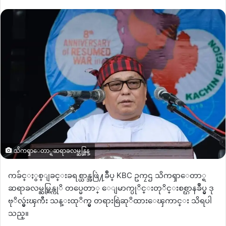
an
email
သိကၡာေတာ္ရဆရာခလမ္ဆန္ဆြန္
ကခ်င္ႏွစ္ျခင္းခရစ္ယာန္အဖြဲ႔ခ်ဳပ္ KBC ဥကၠဌ သိကၡာေတာ္ရ
ဆရာခလမ္ဆမ္ဆြန္ကုိ တပ္မေတာ္ ေျမာက္ပုိင္းတုိင္းစစ္ဌာနခ်ဳပ္မွ ဒု
ဗုိလ္မွဴးၾကီး သန္းထုိက္မွ တရားစြဲဆုိထားေၾကာင္း သိရပါ
သည္။