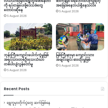
လယ်ယာမြေထဲရွှေတူးဖော်နေတာ
ဖားကန့်မှာ ရေဘေးထပ်ကြုံရတဲ့
မည္
ကို ရပ်တန့်ပေးဖို့ဒေသခံတွေ
အခြေအနေဘယ်ရှိနေသလဲ။
တောင်းဆိုနေ
5 August 2026
5 August 2026
ဘုန်းကြီးကျောင်းပေါက်ကွဲမှုဖြစ်
မြစ်ကြီးနားမှာ ကျောင်းသား
အရပ်သားတစ်ဦးသေ၊သံဃာ
အချင်းချင်း ဓားထိုးမှုဖြစ်
တစ်ပါးပျံလွန်တော်မူ
5 August 2026
5 August 2026
Recent Posts
ရွှေကူမှာတိုက်ပွဲတွေ ဆက်ဖြစ်နေ