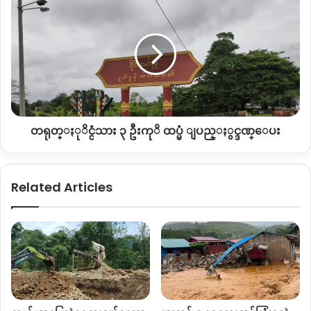
သ
ရု
ရု
တ္ႏုိ
ပ္ေ
င္
ဖာ္
ငံ
လူ
သား
ငယ္
၃
၂
ဦး
ဦး
ကုိ
ကုိ
တရုတ္ႏုိင္ငံသား ၃ ဦးကုိ ထပ္မံ ျပည္ႏွင္ဒဏ္ေပး
ထ
စ
ပ္
က္
မံ
တ
ျ
Related Articles
င္
ပ
ဘာ
ည္ႏွ
၂
င္
ရ
ဒ
က္ေ
ဏ္ေ
န႔
ပး
အ
မိ
န္႔ခ်