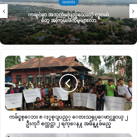
သတင်း
ကချင်မှာ အသက်မပြည့်သေးတဲ့ လူငယ်
တွေ အကြမ်းဖက်မှုများလာ
က
ခ်
င္
စ
စ္ေ
ဘး
၈
ႏွ
စ္ျ
ကခ်င္စစ္ေဘး ၈ ႏွစ္ျပည့္ ေတးသရုပ္ေဖာ္လူငယ္ ၂
ပ
ည့္
ဦးကုိ စက္တင္ဘာ ၂ ရက္ေန႔ အမိန္႔ခ်မည္
ေ
တး
တ