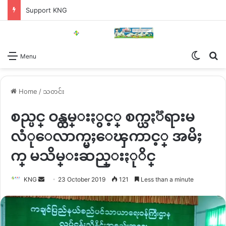
Support KNG
Switch
Se
Menu
Home
/
သတင်း
စည္ပင္ ဝန္ထမ္းႏွင့္ စက္ယႏၱရားမ
လံုေလာက္မႈေၾကာင့္ အမိႈ
က္ မသိမ္းဆည္းႏုိင္
Send
KNG
23 October 2019
121
Less than a minute
an
email