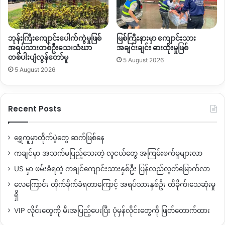
ရိ
မ္
ဘုန်းကြီးကျောင်းပေါက်ကွဲမှုဖြစ်
မြစ်ကြီးနားမှာ ကျောင်းသား
အရပ်သားတစ်ဦးသေ၊သံဃာ
အချင်းချင်း ဓားထိုးမှုဖြစ်
တစ်ပါးပျံလွန်တော်မူ
5 August 2026
5 August 2026
Recent Posts
ရွှေကူမှာတိုက်ပွဲတွေ ဆက်ဖြစ်နေ
ကချင်မှာ အသက်မပြည့်သေးတဲ့ လူငယ်တွေ အကြမ်းဖက်မှုများလာ
US မှာ ဖမ်းခံရတဲ့ ကချင်ကျောင်းသားနှစ်ဦး ပြန်လည်လွတ်မြောက်လာ
လေကြောင်း တိုက်ခိုက်ခံရတာကြောင့် အရပ်သားနှစ်ဦး ထိခိုက်၊သေဆုံးမှု
ရှိ
VIP လိုင်းတွေကို မီးအပြည့်ပေးပြီး ပုံမှန်လိုင်းတွေကို ဖြတ်တောက်ထား