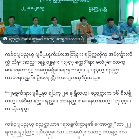
စည္ပင္သာယာေရးဌာန၏ သတင္းစာရွင္းလင္းပြဲ
ကခ်င္ျပည္နယ္ ျမိဳ႕ၾကီးမ်ားအတြင္း ရပ္ကြက္အလိုက္ အမိႈက္မ်ားလို
က္လံ သိမ္းဆည္းရန္ ၀န္ထမ္း ႏွင့္ စက္ယႏၱရား မလံုေလာက္
မႈေၾကာင့္ အခက္အခဲရွိေနေၾကာင္း ျပည္နယ္ စည္ပင္သာ
ယာေရး၀န္ၾကီး ဦးေနာ္လီက ေျပာဆုိခဲ့သည္။
“ျမစ္ၾကီးနားျမိဳ႕မွာ ရပ္ကြက္ ၂၈ ခု ရွိတယ္။ စည္ပင္ကားက ၁၆ စီးပဲရွိ
တယ္။ အဲဒီမွာ နည္းနည္း အားနည္း ေနေသးတယ္။”ဟု ၄င္း
က ဆိုသည္။
ကခ်င္ျပည္နယ္ စည္ပင္သာယာေရး၀န္ၾကီးဌာန၏ ေအာက္တုိဘာ ၂၂
ရက္ေန႔တြင္ ျပဳလုပ္ေသာ ပထမဆံုး သတင္းစာရွင္းလ