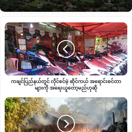
အကျဉ်းထောင်မှ လွတ်မြောက်ခဲ့ခြင်းဖြစ်ပါသည်။
“အရမ်းဝမ်းသာတယ်။ သားလေးထောင်ကလွတ်လာတော့ ဒီထောင်
ကချင်ပြည်နယ်
ဆိုတာက အရမ်းကို ဆင်းရဲ ဒုက္ခရောက်တဲ့နေရာက လွတ်လာတယ်
တွင်
ဆိုတော့ အရမ်းပျော်တယ်။” ဟု ကိုပေါ်လု၏ ဖခင်ဖြစ်သူ ဦး လရှား
လိုင်စင်
ဇောင်ရစ်က ဆိုပါသည်။
မဲ့
ဆိုင်
ကယ်
ဇွန်လ ၉ ရက်နေ့ကျရောက်သော တစ်ကျော့ပြန် ကချင်စစ်ဘေး ၈
အ
နှစ်ပြည့် စစ်ရှောင်ပြည်သူများ၏ ခံစားချက်ကို လမ်းဘေးတေး
ရောင်း
သရုပ်ဖော်ပြရာတွင် ခွင့်ပြုမိန့်တောင်းခံခြင်း မရှိဟုဆိုကာ ဦးဆောင်
စင်
သူ ကိုပေါလု နှင့် မဆိုင်းနူးပန်တို့ ၂ ဦးကို မြစ်ကြီးနားမြို့နယ် ယာယီ
ကချင်ပြည်နယ်တွင် လိုင်စင်မဲ့ ဆိုင်ကယ် အရောင်းစင်တာ
တာ
ဒုုရဲမှူး မင်းသန့်ဇော်က တရားလိုပြုကာ ငြိမ်းစုစီပုဒ်မ ၁၉ဖြင့်
များ
များကို အရေးယူတော့မည်ဟုဆို
ကို
တရားစွဲဆိုခဲ့ခြင်းဖြစ်သည်။
အရေးယူ
မိုင်း
တော့
ခေါင်
ထိုအမှုအတွက် မြို့နယ်တရားသူကြီး ဦးသန်းထွန်းက လူငယ်
မည်
စစ်
ခေါင်းဆောင် ၂ ဦးကို ထောင်ဒဏ် ၁၅ ရက် ကျခံရန် စက်တင်ဘာ ၂
ဟု
ရှောင်
ရက်နေ့တွင် ပြစ်ဒဏ်စီရင်ခဲ့သည့်နောက် ကိုပေါလုကို ထပ်မံပြီး မြစ်
ဆို
စခန်း
တွင်
ကြီးနားမြို့နယ်တရားရုံးက ထောင်ဒဏ် ၃ လ ချမှတ်ခဲ့ခြင်း