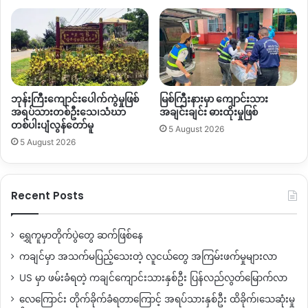
ဘုန်းကြီးကျောင်းပေါက်ကွဲမှုဖြစ်
မြစ်ကြီးနားမှာ ကျောင်းသား
အရပ်သားတစ်ဦးသေ၊သံဃာ
အချင်းချင်း ဓားထိုးမှုဖြစ်
တစ်ပါးပျံလွန်တော်မူ
5 August 2026
5 August 2026
Recent Posts
ရွှေကူမှာတိုက်ပွဲတွေ ဆက်ဖြစ်နေ
ကချင်မှာ အသက်မပြည့်သေးတဲ့ လူငယ်တွေ အကြမ်းဖက်မှုများလာ
US မှာ ဖမ်းခံရတဲ့ ကချင်ကျောင်းသားနှစ်ဦး ပြန်လည်လွတ်မြောက်လာ
လေကြောင်း တိုက်ခိုက်ခံရတာကြောင့် အရပ်သားနှစ်ဦး ထိခိုက်၊သေဆုံးမှု