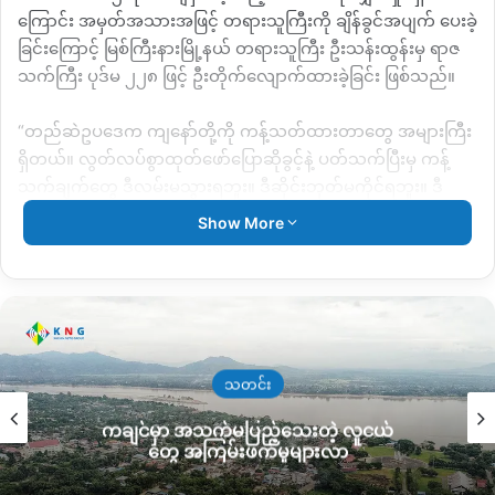
ကြောင်း အမှတ်အသားအဖြင့် တရားသူကြီးကို ချိန်ခွင်အပျက် ပေးခဲ့
ခြင်းကြောင့် မြစ်ကြီးနားမြို့နယ် တရားသူကြီး ဦးသန်းထွန်းမှ ရာဇ
သက်ကြီး ပုဒ်မ ၂၂၈ ဖြင့် ဦးတိုက်လျောက်ထားခဲ့ခြင်း ဖြစ်သည်။
“တည်ဆဲဥပဒေက ကျနော်တို့ကို ကန့်သတ်ထားတာတွေ အများကြီး
ရှိတယ်။ လွတ်လပ်စွာထုတ်ဖော်ပြောဆိုခွင့်နဲ့ ပတ်သက်ပြီးမှ ကန့်
သက်ချက်တွေ ဒီလမ်းမသွားရဘူး။ ဒီဆိုင်းဘုတ်မကိုင်ရဘူး။ ဒီ
တိုင်းသွားရင်အပြစ်ပေး အရေးယူမှုတွေအများကြီးရှိတယ်။ အဲတော့
Show More
ဒီဥပဒေတွေ ပြုပြင်ပြောင်းလဲသွားဖို့ရန်အတွက် ကျနော်တို့က ဆက်
ပြီးမှ ကြိုးစားသွားရမယ်။ ပြည်သူတွေ နဲ့ လူငယ်တွေအကုန်လုံး
လွတ်လပ်စွာထုတ်ဖော် ပြောဆိုခွင့်ရရှိအောင် ကျနော်တို့ ဝိုင်းဝန်း
ဖန်တီးဖို့လိုတယ်။” ဟု ကိုပေါလုထောင်မှ ထွက်လာချိန် ပြောဆိုခဲ့
ပါသည်။
သတင်း
ကိုပေါ်လုသည် စက်တင်ဘာ ၂ ရက်နေ့မှ ၁၅ ရက်နေ့အထိ ငြိမ်းစုစီ
ကချင်မှာ အသက်မပြည့်သေးတဲ့ လူငယ်
ပုဒ်မ ၁၉ ဖြင့်ထောင်ချခံရပြီး၊ စက်တင်ဘာ ၁၆ မှ ဒီဇင်ဘာ ၁၅
တွေ အကြမ်းဖက်မှုများလာ
အထိမှာ တရားသူကြီးကို ချိန်ခွင့်အပြတ်ပေးမှုဖြင့် ထပ်တိုးချမှတ်ခံရ
သော ထောင်ဒဏ် ၃ လ ဖြစ်ကာ ယနေ့ ဒီဇင်ဘာလ ၁၆ ရက်နေ့တွင်