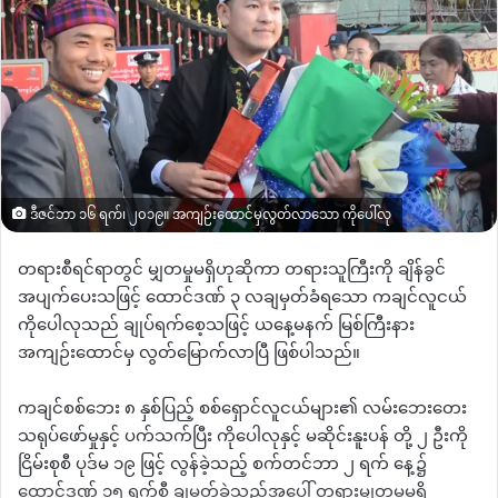
ဒီဇင်ဘာ ၁၆ ရက်၊ ၂၀၁၉။ အကျဉ်းထောင်မှလွတ်လာသော ကိုပေါ်လု
တရားစီရင်ရာတွင် မျှတမှုမရှိဟုဆိုကာ တရားသူကြီးကို ချိန်ခွင်
အပျက်ပေးသဖြင့် ထောင်ဒဏ် ၃ လချမှတ်ခံရသော ကချင်လူငယ်
ကိုပေါလုသည် ချုပ်ရက်စေ့သဖြင့် ယနေ့မနက် မြစ်ကြီးနား
အကျဉ်းထောင်မှ လွတ်မြောက်လာပြီ ဖြစ်ပါသည်။
ကချင်စစ်ဘေး ၈ နှစ်ပြည့် စစ်ရှောင်လူငယ်များ၏ လမ်းဘေးတေး
သရုပ်ဖော်မှုနှင့် ပက်သက်ပြီး ကိုပေါလုနှင့် မဆိုင်းနူးပန် တို့ ၂ ဦးကို
ငြိမ်းစုစီ ပုဒ်မ ၁၉ ဖြင့် လွန်ခဲ့သည့် စက်တင်ဘာ ၂ ရက် နေ့၌
ထောင်ဒဏ် ၁၅ ရက်စီ ချမှတ်ခဲ့သည့်အပေါ် တရားမျှတမှုမရှိ