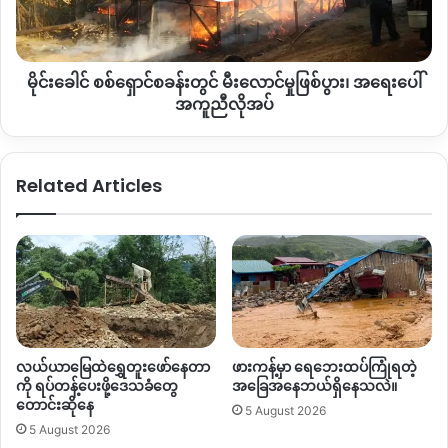
မီးလောင်
ဖြစ်သည်။
မှု
ဖြစ်ပွား၊
မဆိုင်းနူးပန်မှာ စက်တင်ဘာ ၁၆ ရက်နေ့ မနက် ထောင်မှ ထွက်လာခဲ့
မိုင်းခေါင် စစ်ရှောင်စခန်းတွင် မီးလောင်မှုဖြစ်ပွား၊ အရေးပေါ်
အရေး
ပြီ ဖြစ်ပါသည်။
ပေါ်
အကူညီလိုအပ်
အကူ
ညီ
လိုအပ်
Copy URL
Related Articles
လယ်ယာမြေထဲရွှေတူးဖော်နေတာ
ဖားကန့်မှာ ရေဘေးထပ်ကြုံရတဲ့
ကို ရပ်တန့်ပေးဖို့ဒေသခံတွေ
အခြေအနေဘယ်ရှိနေသလဲ။
တောင်းဆိုနေ
5 August 2026
5 August 2026