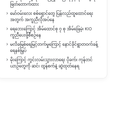
ဖြတ်တောက်ထား
မော်ဝမ်းလေး စစ်ရှောင်တွေ ပြန်လည်ထူထောင်ရေး
အတွက် အကူညီလိုအပ်နေ
ရေဘေးကြောင့် အိမ်ထောင်စု ၇ စု အိမ်ခြေမဲ့၊ KIO
ကူညီပေးဖို့စီစဉ်နေ
မလိခမြစ်ရေမြင့်တက်မှုကြောင့် နောင်ခိုင်ရွာတဝက်ခန့်
ရေနစ်မြှပ်
မိုးကြောင့် ကွင်းလမ်းသွားလာရေး ပိုခက်၊ ကုန်တင်
ယာဉ်တွေကို ဆင်၊ ထွန်စက်နဲ့ ဆွဲထုတ်နေရ