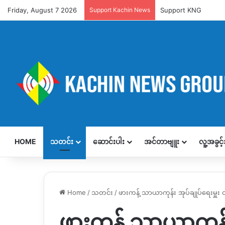
Friday, August 7 2026
Support Kachin News
Support KNG
HOME
သတင်း
ဆောင်းပါး
အင်တာဗျူး
လူ့အခွင
Home
/
သတင်း
/
ဖားကန့် သာယာကုန်း အုပ်ချုပ်ရေးမှူး
ဖားကန့် သာယာကုန်း 