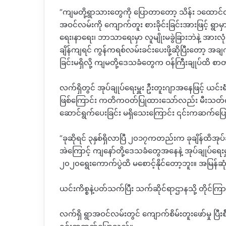
“ကျမတို့ရွာသားတွေကို ပြောတာတော့ သိန်း ၁ထောင
အဝင်လမ်းကို ကျောက်တူး စားခိုင်းခြင်းအားဖြင့် ရွာ
ရေး၊နာရေး၊ ဘာသာရေးမှာ လူမျိုးမခွဲခြားဘဲနဲ့ အားလုံးသ
ချိန်ကျရင် ကွန်ကရစ်လမ်းခင်းပေးဖို့ဆိုပြီးတော
ခြင်းမရှိလို့ ကျမတို့ဒေသခံတွေက ဝန်ကြီးချုပ်ထိ
လက်ရှိတွင် အုပ်ချုပ်ရေးမှူး ဦးတူးဂျာအနေဖြင့် ယင်းရ
ဖြစ်ကြောင်း ကတိကဝတ်ပြုထားသော်လည်း မီးသတ်ကားတ
ဆောင်ရွက်ပေးခြင်း မရှိသေးကြောင်း ၎င်းကဆက်ပ
“ခုဆိုရင် ၃နှစ်ရှိလာပြီ ၂၀၁၇ကတည်းက ခုချိန်ထိအ
အဲကြောင့် ကျနော်တို့ဒေသခံတွေအနေနဲ့ အုပ်ချုပ်ရ
၂၀၂၀ရွေးကောက်ပွဲထိ မစောင့်နိုင်တော့ဘူး။ အမြန
ယင်းကိစ္စနဲ့ပတ်သက်ပြီး သက်ဆိုင်ရာဌာနသို့ တိုင်ကြာ
လက်ရှိ ရွာအဝင်လမ်းတွင် ကျောက်စိမ်းတူးဖော်မှု ပြီးစ