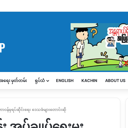
့်အရေး မှတ်တမ်း
ရုပ်သံ
ENGLISH
KACHIN
ABOUT US
 တာဝန်မှရပ်ဆိုင်းရေး ဒေသခံများတောင်းဆို
အုပ်ချုပ်ရေးမှူး