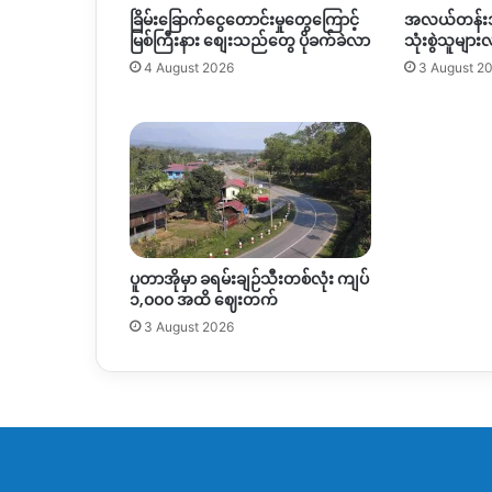
ခြိမ်းခြောက်ငွေတောင်းမှုတွေကြောင့်
အလယ်တန်း
မြစ်ကြီးနား စျေးသည်တွေ ပိုခက်ခဲလာ
သုံးစွဲသူများ
4 August 2026
3 August 2
ပူတာအိုမှာ ခရမ်းချဉ်သီးတစ်လုံး ကျပ်
၁,၀၀၀ အထိ ဈေးတက်
3 August 2026