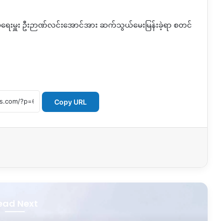
ချုပ်ရေးမှူး ဦးဉာဏ်လင်းအောင်အား ဆက်သွယ်မေးမြန်းခဲ့ရာ စတင်
Copy URL
ead Next