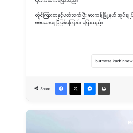
၎င်းကဆက်ပြောသည်။
တိုင်ကြားစာနှင့်ပတ်သက်ပြီး ဖားကန့်မြို့နယ် အုပ်
စစ်ဆေးနေပြီဖြစ်ကြောင်း ပြောသည်။
Facebook
X
Messenger
Print
Share
R