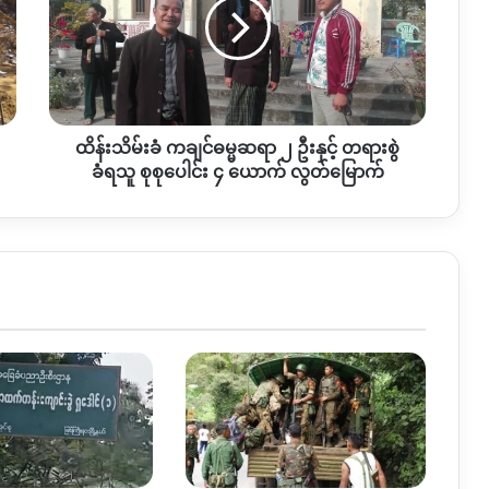
ဓမ္မဆရာ
၂
ဦး
နှင့်
တရား
စွဲ
ထိန်းသိမ်းခံ ကချင်ဓမ္မဆရာ ၂ ဦးနှင့် တရားစွဲ
ခံ
ရသူ
ခံရသူ စုစုပေါင်း ၄ ယောက် လွတ်မြောက်
စုစုပေါင်း
၄
ယောက်
လွတ်မြောက်