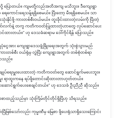
်လို့ ပြောတယ်။ ကျမတို့လည်အတိအကျ မသိဘူး။ ဒီကျေးရွာ
မှာ ရေကောင်းရေသန့်ရရှိစေမယ်။ ပြီးတော့ မီးရရှိစေမယ်။ သာ
ုံးနိုင်ဖို့ ကားတစ်စီးဝယ်မယ်။ တူးခိုင်းထားတဲ့လမ်းကို ပြီးတဲ့
့ အချက်လက်နဲ့ တကွ ကတိကဝတ်ပြုထားတဲ့ဟာတွေ လုပ်ဆောင်ပေး
 စာတင်ထားတယ်။” ဟု ဒေသခံဆရာမ ဒေါ်ကိုင်ရိန် ပြောသည်။
ံံပုံငွေအား ကျေးရွာဒေသဖွံ့ဖြိုးရေးအတွက် သုံးစွဲသွားမည်
စ်စီး ဝယ်ရုံမှ လွှဲပြီး ကျေးရွာအတွက် တစ်စုံတစ်ရာ
ြောသည်။
ုပ်ချုပ်ရေးမှူးပေးထားတဲ့ ကတိကဝတ်တွေ ဆောင်ရွက်မပေးဘူး။
ေးမှူး ရာထူးကနေ ရပ်ဖို့တောင်းဆိုထားတာဟုတ်တယ်။
်ဆုံးဆောင်ရွက်ပေးစေချင်တယ်။” ဟု ဒေသခံ ဦးညီညီ ဆိုသည်။
းစာထည့်သည်မှာ သုံးကြိမ်တိုင်တိုင်ရှိပြီဟု သိရသည်။
ီးပြီဖြစ်သော်လည်း ကုမ္မဏီမှ မြေစာ ဖို့ပေးရုံသာရှိသေးကြောင်း