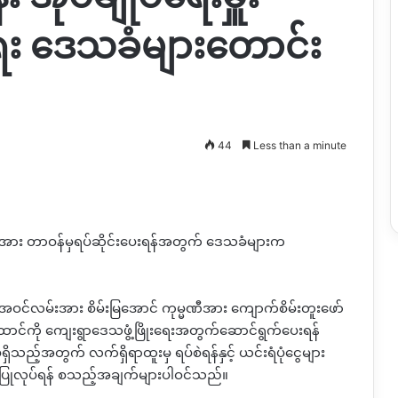
ရေး ဒေသခံများတောင်း
44
Less than a minute
ှူးအား တာဝန်မှရပ်ဆိုင်းပေးရန်အတွက် ဒေသခံများက
ရွာအဝင်လမ်းအား စိမ်းမြအောင် ကုမ္မဏီအား ကျောက်စိမ်းတူးဖော်
်ထောင်ကို ကျေးရွာဒေသဖွံ့ဖြိုးရေးအတွက်ဆောင်ရွက်ပေးရန်
့်အတွက် လက်ရှိရာထူးမှ ရပ်စဲရန်နှင့် ယင်းရံပုံငွေများ
်းပြုလုပ်ရန် စသည့်အချက်များပါဝင်သည်။