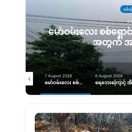
စစ်ပ
7 
ို
မော်ဝမ်းလေး စစ်ရှေ
အတွက် အ
August 2026
7 August 2026
6 August 2026
VIP လိုင်းတွေကို မီးအပြည့်ပေးပြီး ပုံမှန်လိုင်းတွေကို ဖြတ်တောက်ထား
မော်ဝမ်းလေး စစ်ရှောင်တွေ ပြန်လည်ထူထောင်ရေးအတွက် အကူညီလိုအပ်နေ
လိပ်ကျောက်
တူး
ဖော်