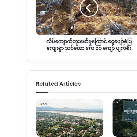
မှု
ကြောင်
ငွေ
ပျော်စံ
ပြ
ကျေးရွာ
လိပ်ကျောက်တူးဖော်မှုကြောင် ငွေပျော်စံပြ
သစ်တော
ဧက
ကျေးရွာ သစ်တော ဧက ၁၀ ကျော် ပျက်စီး
၁၀
ကျော်
ပျက်စီး
Related Articles