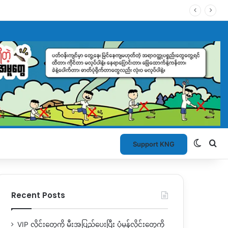
Switch
Se
Support KNG
Recent Posts
VIP လိုင်းတွေကို မီးအပြည့်ပေးပြီး ပုံမှန်လိုင်းတွေကို