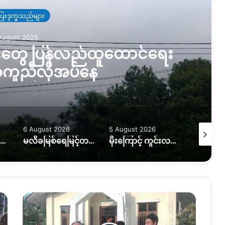
ြေးဒုက္ခသည်များ
August 2026
ာင်တွေ ပြန်လည်ထူထောင်ရေး
ကူညီလိုအပ်နေ
6 August 2026
5 August 2026
5 August
ရေဘေးကြောင့် အိမ်ထောင်စု ၇ စု အိမ်ခြေမဲ့၊ KIO ကူညီပေးဖို့စီစဉ်နေ
မလိခမြစ်ရေမြင့်တက်မှုကြောင့် နောင်ခိုင်ရွာတဝက်ခန့်ရေနစ်မြှပ်
မိုးကြောင့် ကွင်းလမ်းသွားလာရေး ပိုခက်၊ ကုန်တင်ယာဉ်တွေကို ဆင်၊ ထွန်စက်နဲ့ ဆွဲထုတ်နေရ
ထိန်းသိမ်း
ခံ
ကချင်