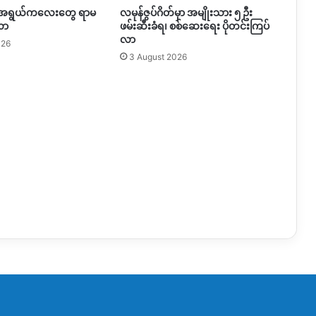
အရွယ်ကလေးတွေ ရာမ
လမုန်ဇွပ်ဂိတ်မှာ အမျိုးသား ၅ ဦး
လာ
ဖမ်းဆီးခံရ၊ စစ်ဆေးရေး ပိုတင်းကြပ်
လာ
026
3 August 2026