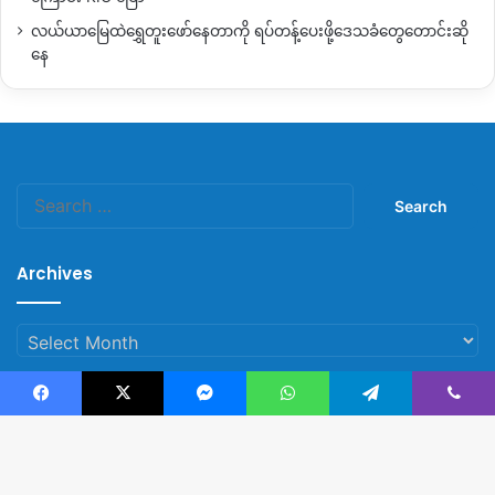
လယ်ယာမြေထဲရွှေတူးဖော်နေတာကို ရပ်တန့်ပေးဖို့ဒေသခံတွေတောင်းဆို
နေ
Search
for:
Archives
Archives
Facebook
X
Messenger
WhatsApp
Telegram
Viber
© Copyright 2023, All Rights Reserved |
Kachin News Group