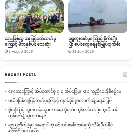
သားဖြစ်သူ ဓားဖြင့်ခုတ်သတ်မှု
ရွှေတူးဖော်မှုကြောင့် စိုက်ပျိုး
ကြောင့် မိဘနှစ်ပါး သေဆုံး
ပြီး စပါးတွေရေနစ်မြုပ်ပျက်စီး
3 August 2026
31 July 2026
Recent Posts
ရေဘေးကြောင့် အိမ်ထောင်စု ၇ စု အိမ်ခြေမဲ့၊ KIO ကူညီပေးဖို့စီစဉ်နေ
မလိခမြစ်ရေမြင့်တက်မှုကြောင့် နောင်ခိုင်ရွာတဝက်ခန့်ရေနစ်မြှပ်
မိုးကြောင့် ကွင်းလမ်းသွားလာရေး ပိုခက်၊ ကုန်တင်ယာဉ်တွေကို ဆင်၊
ထွန်စက်နဲ့ ဆွဲထုတ်နေရ
ရွှေကူတိုက်ပွဲမှာ အရေးပါတဲ့ စစ်တပ်စခန်းတစ်ခုကို သိမ်းပိုက်နိုင်
ကြောင်း KIO ပြော