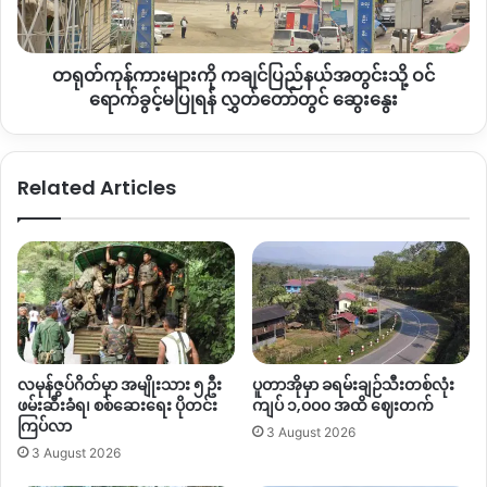
မှု
သို့
ကို
ဝင်
ရှင်းလင်း
ရောက်
တရုတ်ကုန်ကားများကို ကချင်ပြည်နယ်အတွင်းသို့ ဝင်
ခွင့်
မ
ရောက်ခွင့်မပြုရန် လွှတ်တော်တွင် ဆွေးနွေး
ပြု
ရန်
လွှတ်တော်
Related Articles
တွင်
ဆွေးနွေး
လမုန်ဇွပ်ဂိတ်မှာ အမျိုးသား ၅ ဦး
ပူတာအိုမှာ ခရမ်းချဉ်သီးတစ်လုံး
ဖမ်းဆီးခံရ၊ စစ်ဆေးရေး ပိုတင်း
ကျပ် ၁,၀၀၀ အထိ ဈေးတက်
ကြပ်လာ
3 August 2026
3 August 2026