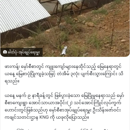
ဓါတ်ပုံ-အုပ်ချုပ်ရေးမှူး
ဖားကန့်၊ မှော်စီစာတွင် ကျူးကျော်များနေထိုင်သည့် မြေနေရာတွင်
ယနေ့ မြေစာပုံပြိုကျခဲ့သဖြင့် တဲအိမ် ၃လုံး ပျက်စီးသွားကြောင်း သိ
ရသည်။
ယနေ့ မနက် ၉ နာရီခန့်တွင် ဖြစ်ပွားခဲ့သော မြေပြိုမှုနေရာသည် မှော်
စီစာကျေးရွာ အောင်သာယာအပိုင်း(၂) သင်အောင်ကြိုင်လုပ်ကွက်
ဟောင်းတွင်ဖြစ်သည်ဟု မှော်စီစာအုပ်ချုပ်ရေးမှူး ဦးသိန်းဇော်ဝင်း
ကချင်သတင်းဌာန KNG ကို ယခုလိုပြောသည်။