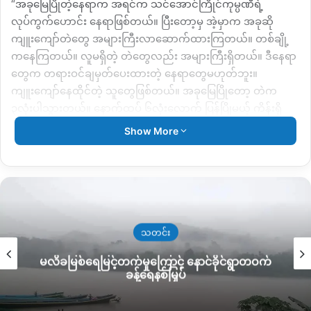
“အခုမြေပြိုတဲ့နေရာက အရင်က သင်အောင်ကြိုင်ကုမ္ပဏီရဲ့
လုပ်ကွက်ဟောင်း နေရာဖြစ်တယ်။ ပြီးတော့မှ အဲ့မှာက အခုဆို
ကျူးကျော်တဲတွေ အများကြီးလာဆောက်ထားကြတယ်။ တစ်ချို့
ကနေကြတယ်။ လူမရှိတဲ့ တဲတွေလည်း အများကြီးရှိတယ်။ ဒီနေရာ
တွေက တရားဝင်ချမှတ်ပေးထားတဲ့ နေရာတွေမဟုတ်ဘူး။
ကျူးကျော်နေထိုင်တဲ့ သူတွေဖြစ်တယ်။ အခုမြေပြိုတော့ တဲက
၃လုံးပါသွားတယ်။ နောက်ထပ် ၆လုံးလောက် ပြန်ပြိုမယ့် ကိန်းရှိ
တယ်” ဟု ပြောဆိုသည်။
Show More
အုပ်ချုပ်ရေးဌာနဘက်မှ တရားဝင်ချမှတ်ပေးထားသည့် မြေနေရာ
မဟုတ်သည်သာမက မိမိသဘောဖြင့် လာရောက်ကျူးကျော်နေ
ထိုင်းသည့်အတွက် တစ်စုံတစ်ရာဖြစ်ပွားလာသော်လည်း ကူညီ
ထောက်ပံ့မှုများကို ပေးမည်မဟုတ်ကြောင်း ကြေငြာထားသည်ဟု
သူက ဆိုသည်။
သတင်း
မလိခမြစ်ရေမြင့်တက်မှုကြောင့် နောင်ခိုင်ရွာတဝက်
လက်ရှိမြေပြိုကျသည့် မြေစာပုံအနက်မှာ ပေ ၃၀၀ရာခန့် နက်ပြီး
ခန့်ရေနစ်မြှပ်
ကျူးကျော်နေထိုင်နေသည့် အိမ်ခြေမှာ ၄၀၀ ကျော်ခန့် ဆက်လက်ရှိ
နေကြောင်း သိရပါသည်။