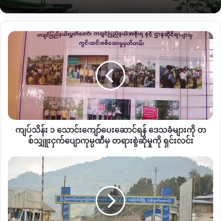
Copy URL
ကျပ်
သိန်း
၁
သောင်း
ကျော်
ပေး
ဆောင်
ရန်
ဒေသခံ
ကျပ်သိန်း ၁ သောင်းကျော်ပေးဆောင်ရန် ဒေသခံများကို တ
များ
ကို
စ်သျှူးငှက်ပျောကုမ္ပဏီမှ တရားစွဲဆိုမှုကို ရှင်းလင်း
တ
စ်
တရုတ်
သျှူး
ကုန်ကား
ငှက်ပျော
များ
ကုမ္ပဏီ
ကို
မှ
ကချင်ပြည်နယ်
တရားစွဲဆို
အတွင်း