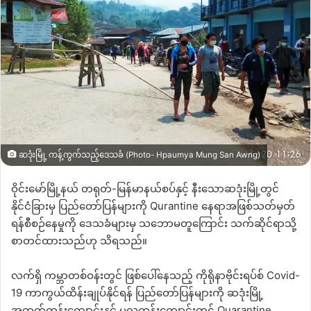
ဆဒုံးမြို့ ကန့်ကွက်သည့်ဒေသခံ (Photo- Hpaumya Mung San Awng)
ဝိုင်းမော်မြို့နယ် တရုတ်-မြန်မာနယ်စပ်နှင့် နီးသောဆဒုံးမြို့တွင်
နိုင်ငံခြားမှ ပြည်တော်ပြန်များကို Qurantine နေရာအဖြစ်သတ်မှတ်
ရန်စီစဉ်နေမှုကို ဒေသခံများမှ သဘောမတူကြောင်း သက်ဆိုင်ရာသို့
စာတင်ထားသည်ဟု သိရသည်။
လက်ရှိ ကမ္ဘာတစ်ဝန်းတွင် ဖြစ်ပေါ်နေသည့် ကိုရိုနာဗိုင်းရပ်စ် Covid-
19 ကာကွယ်ထိန်းချုပ်နိုင်ရန် ပြည်တော်ပြန်များကို ဆဒုံးမြို့
အထက်တန်းကျောင်းနှင့် မူလတန်းကျောင်းတွင် Quarantine