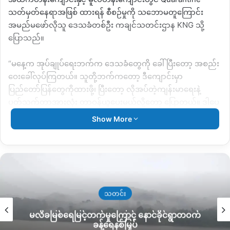
သတ်မှတ်နေရာအဖြစ် ထားရန် စီစဉ်မှုကို သဘောမတူကြောင်း
အမည်မဖော်လိုသူ ဒေသခံတစ်ဦး ကချင်သတင်းဌာန KNG သို့
ပြောသည်။
“မနေ့က အုပ်ချုပ်ရေးဘက်က ဒေသခံတွေကို ခေါ်ပြီးတော့ အစည်း
ဝေးခေါ်လုပ်ကြတယ်။ သူတို့ဘက်ကတော့ ဒီကျောင်းမှာ
ပြည်တော်ပြန်တွေကိုထားဖို့၊ ပြီးတော့ လိုအပ်တဲ့ကျန်းမာရေးနဲ့
ပတ်သက်တာအားလုံး တာဝန်ယူပေးမယ်လို့တော့ ပြောတယ်။ ဒါပေ
မယ့် ဆဒုံးဘက်မှာက သက်ဆိုင်ရာတွေဘက် ခုချိန်ထိ ဒီရောဂါနဲ့
Show More
ပတ်သက်ပြီး ဂိတ်ပိတ်တာတွေလည်း မရှိသေးဘူး။ တာဝန်ယူမူ
အပိုင်း ၊ ကြိုတင်ပြင်ဆင်ထားတဲ့ပိုင်းလည်း ဘာမှမတွေ့ရဘူးတော့
ဒေသခံတွေအနေနဲ့ စိုးရိမ်စရာတွေဖြစ်နေတယ်။ ပြီးတော့ ဒီမှာထား
မယ်ဆိုရင်တောင် ဒီကအခြေနေနဲ့ ဝိုင်းမော်၊မြစ်ကြီးနားဘက်ကနဲ့ မ
တူနိုင်ဘူး။ လိုအပ်ချက်တွေ အများကြီးရှိနေတယ်။ အဲကြောင့် ထား
မယ်ဆိုရင်တောင် ပိုလုံခြုံတဲ့နေရာတွေမှာထားဖို့ပေါ့။ ဒေသခံတွေ
သတင်း
အားလုံးနီးပါးကတော့ ကန့်ကွက်တဲ့သူတွေဘဲ အဲကြောင့် အားလုံး
မလိခမြစ်ရေမြင့်တက်မှုကြောင့် နောင်ခိုင်ရွာတဝက်
လက်မှတ်ရေးထိုးထားတဲ့ ကန့်ကွက်စာကို တင်ထားပါတယ်။” ဟု
ခန့်ရေနစ်မြှပ်