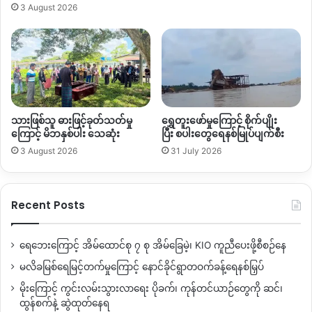
ရင်တော့ အခြားနည်းလမ်းစဉ်းစားပြီး လုပ်ပါ့မယ်။” ဟု
3 August 2026
ကချင်ပြည်နယ် လူဝင်မူကြီးကြပ်ရေးနှင့် လူ့စွမ်းအားရင်းမြစ်ဝန်ကြီး
ဦးဇော်ဝင်း ပြောသည်။
ထို့အပြင် ပြည်နယ်အစိုးရချမှတ်လိုက်သော ဒေန္တရအမိန့်ကြေငြာစာ
အတိုင်း ဆဒုံးမြို့တွင်လည်း သတ်မှတ်ထားသောကာလတွင်း ဈေး
ပိတ်၊ ဂိတ်ပိတ်ခြင်း၊ စားသောက်ဆိုင်များတွင် ပါဆယ်ထုတ်ပေးခြင်း
သားဖြစ်သူ ဓားဖြင့်ခုတ်သတ်မှု
ရွှေတူးဖော်မှုကြောင့် စိုက်ပျိုး
နှင့်အတူ ကျန်းမာရေးစစ်ဆေးမှုများ ထိရောက်စွာ လုပ်ဆောင်ပေး
ကြောင့် မိဘနှစ်ပါး သေဆုံး
ပြီး စပါးတွေရေနစ်မြုပ်ပျက်စီး
ရန် လိုလားနေကြသည်။
3 August 2026
31 July 2026
လက်ရှိ ကချင်ပြည်နယ်တွင် ကိုရိုနာဗိုင်းရပ်စ်သံသယရှိသူ ၂၂ ဦးရှိခဲ့
ပြီး ဆေးစစ်ဆေးချက်များအရ ရောဂါပိုးတွေ့ရှိခြင်းမျိုး မရှိသေးပေ။
Recent Posts
ရေဘေးကြောင့် အိမ်ထောင်စု ၇ စု အိမ်ခြေမဲ့၊ KIO ကူညီပေးဖို့စီစဉ်နေ
မလိခမြစ်ရေမြင့်တက်မှုကြောင့် နောင်ခိုင်ရွာတဝက်ခန့်ရေနစ်မြှပ်
Copy URL
မိုးကြောင့် ကွင်းလမ်းသွားလာရေး ပိုခက်၊ ကုန်တင်ယာဉ်တွေကို ဆင်၊
ထွန်စက်နဲ့ ဆွဲထုတ်နေရ