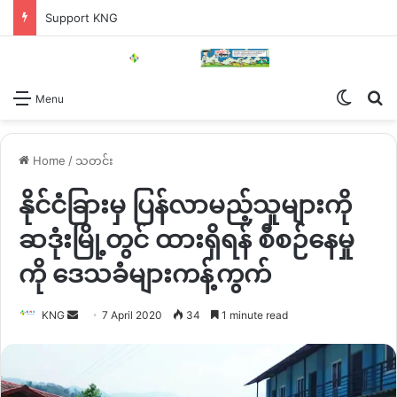
Support KNG
Switch
Se
Menu
Home
/
သတင်း
နိုင်ငံခြားမှ ပြန်လာမည့်သူများကို
ဆဒုံးမြို့တွင် ထားရှိရန် စီစဉ်နေမှု
ကို ဒေသခံများကန့်ကွက်
Send
KNG
7 April 2020
34
1 minute read
an
email