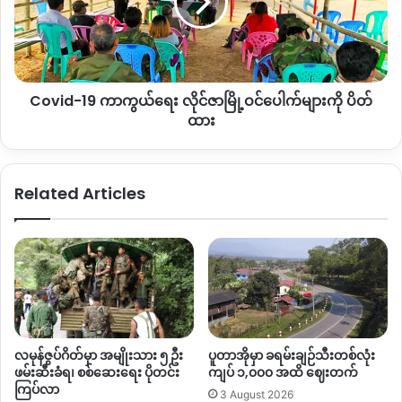
ကယ်တမ်း ထိထိရောက်ရောက်လုပ်နိုင်မှာ မဟုတ်ဘူး။ ထိန်းချုပ်နိုင်
နိုင်ငံတော်
ဇာ
အတိုင်ပင်ခံ
မြို့
မှာ မဟုတ်ဘူး။ ပြီးတော့ ကျနောတို့မှာက ဖြစ်လာပြီဆိုလို့ရှိရင်
နှင့်
ဝင်ပေါက်
လည်း မလွယ်ဘူး။ မြို့ထဲမှာ လူအဝင်အထွက်တွေလည်း ရမ်းများ
သမ္မတ
များ
တယ်။ လုံခြုံရေးထိန်းချုပ်တဲ့ပိုင်းမှာလည်း ကောင်းကောင်းလုပ်နိုင်
ထံ
ကို
မယ်မထင်ဘူး။ ဒီကိုရိုနာနဲ့ပတ်သက်ပြီးတော့ ဘယ်လောက်ထိ စိုးရိမ်
BNI
Covid-19 ကာကွယ်ရေး လိုင်ဇာမြို့ဝင်ပေါက်များကို ပိတ်
ပိတ်
နေလဲ ပြည်သူတွေကို ခုချိန်ထိ ဘာမှလုပ်ပေးတာတွေ ပြောဆိုတာ
စာပို့
ထား
ထား
တွေ ဘာမှကို မရှိဘူး။” ဟု အမည်မဖော်လိုသူ ဒေသခံတစ်ဦး
ဆိုသည်။
Related Articles
အဆိုပါကိစ္စနဲ့ ပတ်သက်ပြီး ကန့်ကွက်သည့် ဒေသခံများ၏
သဘောထားကို သက်ဆိုင်ရာသို့ တင်ပြထားသည်ဟု သိရသည်။
“ ပြည်သူ့အစိုးရပါ ပြည်သူသဘောမတူရင် မလုပ်ပါဘူး။ ပြည်သူ
တွေ ဘာကြောင့် သဘောမတူတာလဲဆိုတာကို မြေပြင်အခြေနေကို
ကွင်းဆင်းပြီးတော့မှ သူတို့သည် ဒီကိစ္စနဲ့ပတ်သက်ပြီးတော့
အသိပညာ မရလို့ မသိလို့ ကြောက်အားပိုနေပြီလား ဆိုတာကို
လမုန်ဇွပ်ဂိတ်မှာ အမျိုးသား ၅ ဦး
ပူတာအိုမှာ ခရမ်းချဉ်သီးတစ်လုံး
ကျန်းမာရေးဌာနကနေ ကွင်းဆင်းပြီးတော့ လက်ခံနိုင်တဲ့နေထား
ဖမ်းဆီးခံရ၊ စစ်ဆေးရေး ပိုတင်း
ကျပ် ၁,၀၀၀ အထိ ဈေးတက်
ရောက်မှ ဆက်လုပ်မှာဖြစ်ပါတယ်။ အကယ်များ လက်မခံနိုင်ဘူးဆို
ကြပ်လာ
3 August 2026