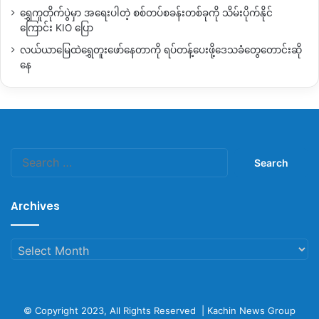
ရွှေကူတိုက်ပွဲမှာ အရေးပါတဲ့ စစ်တပ်စခန်းတစ်ခုကို သိမ်းပိုက်နိုင်
ကြောင်း KIO ပြော
လယ်ယာမြေထဲရွှေတူးဖော်နေတာကို ရပ်တန့်ပေးဖို့ဒေသခံတွေတောင်းဆို
နေ
Search
for:
Archives
Archives
© Copyright 2023, All Rights Reserved |
Kachin News Group