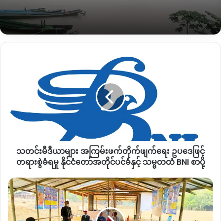
အမည်မဖော်လိုသူ ဆဒုံးဒေသခံတစ်ဦး ပြောသည်။
ကိုရိုနာဗိုင်းရပ်စ်ကာကွယ်ရေးအတွက် နေရပ်ပြန်လာသူများကို
Quarantine လုပ်ရမည်ဖြစ်သည့်အပြင် စည်ပင်ဈေးများအား
အချိန်အကန့်သတ်ဖြင့်ရောင်းချခြင်း၊ စားသောက်ဆိုင်များတွင်
သတင်း
ပါဆယ်စနစ်ဖြင့်သာရောင်းချရန်စသည်တို့ကို လိုက်နာရန်
မီ
ပြည်ထောင်စုနှင့် ပြည်နယ်အစိုးရ၏ ဒေသန္တရအမိန့်အရ ညွှန်ကြား
ဒီ
ထားသော်လည်း ဆဒုံးမြို့တွင်မှု တစ်စုံတစ်ရာ ဆောင်ရွက်ပေးခြင်း
ယာ
များ
မရှိသေးကြောင်း ၎င်းကဆက်ပြောသည်။
အကြမ်းဖက်
တိုက်
“ခုချိန်ထိဘာမှ လုပ်တာမရှိသေးဘူး။ ညဆိုလည်းဈေးထဲမှာ ကြိုက်
ဖျက်
သလိုလျှောက်သွားနေကြတယ်။ လူဝင်လူထွက်ကလည်း များမှများ
ရေး
ဧည့်သည်တွေကလည်း ပိုတောင်များလာသလိုဘဲ။ ဒီမှာက ဘာမှမ
သတင်းမီဒီယာများ အကြမ်းဖက်တိုက်ဖျက်ရေး ဥပဒေဖြင့်
ဥပဒေ
လုပ်တဲ့ချိန်ကျတော့ ဝိုင်းမော်၊ မြစ်ကြီးနားဘက်က သံသယလူနာ
ဖြင့်
တရားစွဲခံရမှု နိုင်ငံတော်အတိုင်ပင်ခံနှင့် သမ္မတထံ BNI စာပို့
တရား
တွေတောင်မှ ဒီဘက်မှာ လာခိုနေသလိုတွေ ကြားနေရတယ်။ ရောဂါ
စွဲ
Covid-
စဖြစ်တဲ့ချိန်ခနတော့ ဂိတ်မှာ အပူချိန်တိုင်းတာတွေ လုပ်ကြတယ်။ ခု
ခံ
19
နောက်ပိုင်းဘာမှလုပ်တာမတွေ့ရတော့ဘူး။ ဘယ်လိုဘဲဖြစ်ဖြစ် ကျ
ရ
ကာကွယ်ရေး
နော်တို့က သူတို့အခြေနေကိုသိတယ်။ လုပ်တယ်ဆိုပေမယ့် တစ်
မှု
လိုင်