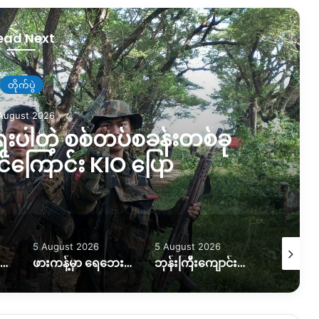
ead Next
တိုက်ပွဲ
August 2026
ရေးပါတဲ့ စစ်တပ်စခန်းတစ်ခု
ိုင်ကြောင်း KIO ပြော
5 August 2026
5 August 2026
5 August
လယ်ယာမြေထဲရွှေတူးဖော်နေတာကို ရပ်တန့်ပေးဖို့ဒေသခံတွေတောင်းဆိုနေ
ဖားကန့်မှာ ရေဘေးထပ်ကြုံရတဲ့အခြေအနေဘယ်ရှိရှိနေသလဲ။
ဘုန်းကြီးကျောင်းပေါက်ကွဲမှုဖြစ် အရပ်သားတစ်ဦးသေ၊သံဃာတစ်ပါးပျံလွန်တော်မူ