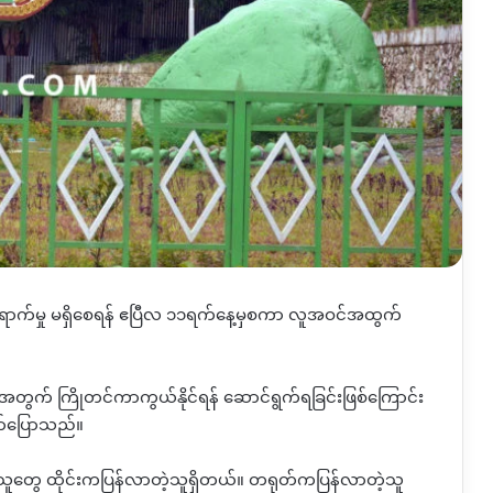
်ရောက်မှု မရှိစေရန် ဧပြီလ ၁၁ရက်နေ့မှစကာ လူအဝင်အထွက်
သည့်အတွက် ကြိုတင်ကာကွယ်နိုင်ရန် ဆောင်ရွက်ရခြင်းဖြစ်ကြောင်း
ဇော်ပြောသည်။
သူတွေ ထိုင်းကပြန်လာတဲ့သူရှိတယ်။ တရုတ်ကပြန်လာတဲ့သူ