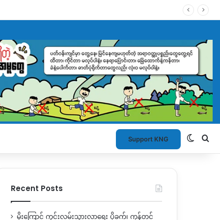
Switch
Se
Support KNG
Recent Posts
မိုးကြောင့် ကွင်းလမ်းသွားလာရေး ပိုခက်၊ ကုန်တင်