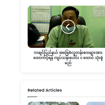
ကချင်ပြည်နယ်
အခြေခံ
လူတန်းစား
များ
အား
ထောက်ပံ့
ရန်
ကျပ်
သန်း
ကချင်ပြည်နယ် အခြေခံလူတန်းစားများအား
ပေါင်း
၁
ထောက်ပံ့ရန် ကျပ်သန်းပေါင်း ၁ ထောင် သုံးစွဲ
ထောင်
မည်
သုံးစွဲ
မည်
Related Articles