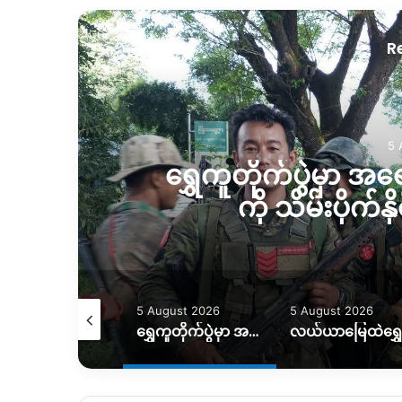
R
5 
်
ရွှေကူတိုက်ပွဲမှာ အ
ကို သိမ်းပိုက်န
August 2026
5 August 2026
5 August 2026
မိုးကြောင့် ကွင်းလမ်းသွားလာရေး ပိုခက်၊ ကုန်တင်ယာဉ်တွေကို ဆင်၊ ထွန်စက်နဲ့ ဆွဲထုတ်နေရ
ရွှေကူတိုက်ပွဲမှာ အရေးပါတဲ့ စစ်တပ်စခန်းတစ်ခုကို သိမ်းပိုက်နိုင်ကြောင်း KIO ပြော