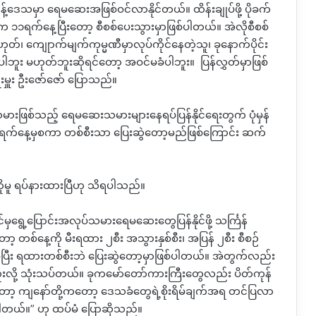
်ဒေသမှာ ရေမဆေးအဖြစ်ဝင်လာနိုင်တယ်။ ထိန်းချုပ်ဖို့ ပိုခက်
က ၁၁ရက်နေ့ပြီးတော့ စီစစ်ပေးသွားမှာဖြစ်ပါတယ်။ အဲလိုစီစစ်
်၊ ကျေုာက်မျက်ကုမ္မဏီမှာလုပ်ကိုင်နေတဲ့သူ၊ ခုနောက်ပိုင်း
ဘူး မဟုတ်ဘူးဆိုရင်တော့ အဝင်မခံပါဘူး။ ပြန်လွှတ်မှာဖြစ်
မှူး ဦးဇော်ဇော် ပြောသည်။
မားဖြစ်သည့် ရေမဆေးသမားများနေရပ်ပြန်နိုင်ရေးတွက် ပုံမှန်
၁၀ရက်နေ့မှစကာ တစ်စီးသာ ပြေးဆွဲတော့မည်ဖြစ်ကြောင်း ဆက်
းကိုမူ ရပ်နားထားပြီဟု သိရပါသည်။
ွေ့ပြောင်းအလုပ်သမားရေမဆေးတွေပြန်နိုင်ဖို့ သင်္ကြန်
ာ့ တစ်နေ့ကို မီးရထား ၂စီး အသွားနှစ်စီး၊ အပြန် ၂စီး စီစဉ်
ီး ရထားတစ်စီးဘဲ ပြေးဆွဲတော့မှာဖြစ်ပါတယ်။ အဲတွက်လည်း
ူးလို့ သုံးသပ်တယ်။ ခုကမော်တော်ကားကြီးတွေလည်း ပိတ်ကုန်
ာ့ ကျနော်တို့ကတော့ ဒေသခံတွေရဲ့စိုးရိမ်ချက်အရ တင်ပြလာ
ါတယ်။” ဟု ထပ်မံ ပြောဆိုသည်။