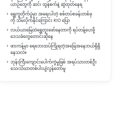
ယာဉ်တွေကို ဆင်၊ ထွန်စက်နဲ့ ဆွဲထုတ်နေရ
ရွှေကူတိုက်ပွဲမှာ အရေးပါတဲ့ စစ်တပ်စခန်းတစ်ခု
ကို သိမ်းပိုက်နိုင်ကြောင်း KIO ပြော
လယ်ယာမြေထဲရွှေတူးဖော်နေတာကို ရပ်တန့်ပေးဖို့
ဒေသခံတွေတောင်းဆိုနေ
ဖားကန့်မှာ ရေဘေးထပ်ကြုံရတဲ့အခြေအနေဘယ်ရှိရှိ
နေသလဲ။
ဘုန်းကြီးကျောင်းပေါက်ကွဲမှုဖြစ် အရပ်သားတစ်ဦး
သေ၊သံဃာတစ်ပါးပျံလွန်တော်မူ