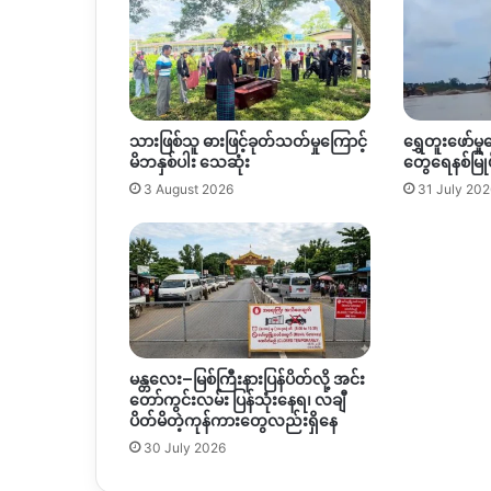
သားဖြစ်သူ ဓားဖြင့်ခုတ်သတ်မှုကြောင့်
ရွှေတူးဖော်မှုက
မိဘနှစ်ပါး သေဆုံး
တွေရေနစ်မြုပ
3 August 2026
31 July 202
မန္တလေး–မြစ်ကြီးနားပြန်ပိတ်လို့ အင်း
တော်ကွင်းလမ်း ပြန်သုံးနေရ၊ လချီ
ပိတ်မိတဲ့ကုန်ကားတွေလည်းရှိနေ
30 July 2026