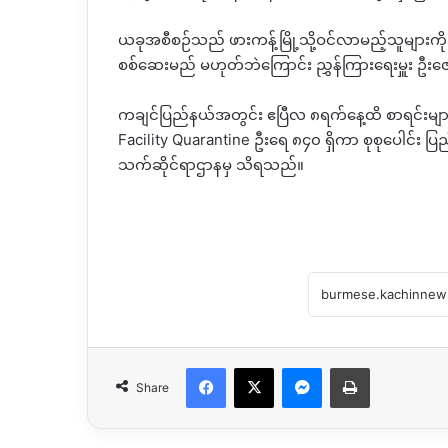
ယခုအစီစဉ်သည် ဖားကန့်မြို့သို့ဝင်လာမည့်သူများကိ
စစ်ဆေးမည် မဟုတ်ဘဲကြောင်း ညွှန်ကြားရေးမှူး ဦးဇ
ကချင်ပြည်နယ်အတွင်း ဧပြီလ ၈ရက်နေ့ထိ စာရင်းများ
Facility Quarantine ဦးရေ ၈၄၀ ရှိကာ စုစုပေါင်း 
သက်ဆိုင်ရာဌာနမှ သိရသည်။
Facebook
X
Messenger
Print
Share