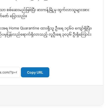
ုသာ စစ်ဆေးမည်ဖြစ်ပြီး ဖားကန့်မြို့မှ ထွက်လာသူများအား
ော်ဇော် ပြောသည်။
အရ Home Quarantine ထားရှိသူ ဦးရေ ၁၄၆၀ ကျော်ရှိပြီး၊
ပြည်ပမှပြန်လည်ရောက်ရှိလာသည့် လူဦးရေ ၃၀၃၆ ဦးရှိကြောင်း
Copy URL