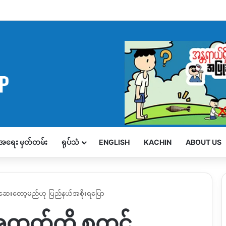
့်အရေး မှတ်တမ်း
ရုပ်သံ
ENGLISH
KACHIN
ABOUT US
စ်ဆေးတော့မည်ဟု ပြည်နယ်အစိုးရပြော
်အထွက်ကို စတင်