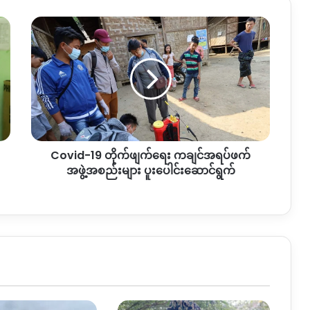
Covid-
19
တိုက်
ဖျက်
ရေး
ကချင်
အရပ်
ဖက်
အဖွဲ့
Covid-19 တိုက်ဖျက်ရေး ကချင်အရပ်ဖက်
အစည်း
များ
အဖွဲ့အစည်းများ ပူးပေါင်းဆောင်ရွက်
ပူးပေါင်း
ဆောင်ရွက်