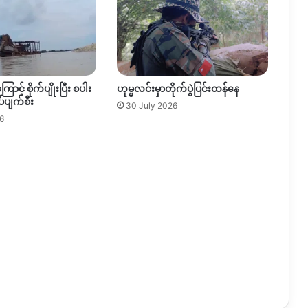
ြောင့် စိုက်ပျိုးပြီး စပါး
ဟုမ္မလင်းမှာတိုက်ပွဲပြင်းထန်နေ
်ပျက်စီး
30 July 2026
6