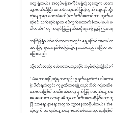
တွေ ရှိတယ်။ အလုပ်မရှိအကိုင်မရှိတဲ့သူတွေက ဖားကန့
သွားမယ်ဆိုပြီး ဒေသခံတွေတင်ပြတဲ့တွက် ကျနော်တို့
တဲ့နေရာမှာ ဒေသခံမှတ်ပုံတင်ကိုင်ဆောင်တာ ဟုတ်မဟုတ
ဆိုရင် သက်ဆိုင်ရာက ရပ်ကွက်ထောက်ခံစာပါမပါ၊ မပါ
ပါတယ်။” ဟု ကချင်ပြည်နယ်အစိုးရအဖွဲ့ ညွှန်ကြားရေး
သင်္ကြန်ရုံးပိတ်ရက်ကာလအတွင်း ရွှေ့ပြောင်းအလုပ်သ
အားဖြင့် ရထားနှစ်စီးပြေးဆွဲနေသော်လည်း ဧပြီလ 
ပြောသည်။
သို့သော်လည်း မော်တော်ယာဉ်လိုင်းပုံမှန်ပြေးဆွဲခြင်
“ မီးရထားပြေးဆွဲမူကလည်း ၉ရက်နေ့ထိဘဲ။ ဒါတောင်မှရ
ရုံးပိတ်ရက်တွင်း ကုမ္မဏီတစ်ချို့လည်းပိတ်ကြမှာဆိုတေ
ထားတာဖြစ်ပါတယ်။ အဲတော့ နက်ဖြန် ၁၀ရက်နေ့ကစပြ
ရေမဆေးက လာရာမရှိဘူး ထပ်တိုးစရာမရှိနိုင်တေ့ာဘ
ပြီ သာရေး နာရေးအတွက် သွားနေတာရှိပါတယ်။ အဲတေ
တဲ့တွက် ၁၁ ရက်နေ့ကနေ စတင်စစ်ဆေးသွားမှာဖြစ်ပ