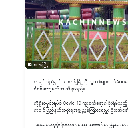
ဖားကန့်မြို့
ကချင်ပြည်နယ် ဖားကန့်မြို့သို့ လူသစ်များထပ်မံဝင
စိစစ်တော့မည်ဟု သိရသည်။
ကိုရိုနာဗိုင်းရပ်စ် Covid-19 ကူးစက်ရောဂါစိုးရိမ်
ကချင်ပြည်နယ်အစိုးရအဖွဲ့ ညွှန်ကြားရေးမှူး ဦးဇော်
“ဒေသခံတွေစိုးရိမ်တာကတော့ တစ်ဖက်မှာပြန်လာတဲ့