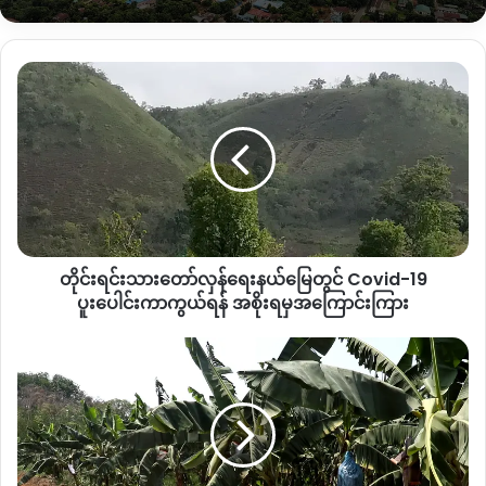
အဆိုပါအမှုသည် ဧပြီလ ၃ရက်နေ့ Covid-19 အန္တာရယ်
ကာကွယ်ရေးတွင် ပူးပေါင်းပါဝင်ရန်ရည်ရွယ်ချက်ဖြင့် မြစ်ကြီးနား
တိုင်းရင်းသား
ဘူတာတိုက်တန်းတွင် ပန်းချီရေးဆွဲခဲ့ရာ ပန်းချီတွင် သေမင်းတမန်ပုံ
တော်လှန်ရေး
ရေးဆွဲရာတွင် သေမင်းတမန်၏ဝတ်ရုံသည် ဗုဒ္ဓဘာသာရဟန်း၏
နယ်မြေ
သင်္ကန်းနဲ့တူညီမှုရှိသည်ဟုဝေဖန်မူများစွာ ရှိခဲ့ပြီးနောက် ပြည်နယ်
တွင်
Covid-
သာသနာရေးဦးစီးဌာနမှ ဒုညွှန်ကြားရေးမှူး ဦးထွန်းမြင့်မှ တရားလို
19
ပြုလုပ်ကာ စွဲဆိုခဲ့ခြင်းဖြစ်သည်။
ပူးပေါင်း
ကာ
“ ဒါကတော့ ဥပဒေအရဘဲ ဟိုတစ်ခါကလဲပြောထားပြီးသားလေခု
ကွယ်
ကိုယ်တို့ဆောင်ရွက်ထားတဲ့အမှုသည် တရားရုံးကိုရောက်နေပြီ။ အဲ
တိုင်းရင်းသားတော်လှန်ရေးနယ်မြေတွင် Covid-19
ရန်
တွက်ကြောင့်မို့ တရားရုံးကဘဲ ဥပဒေအတိုင်း ဆက်ပြီးဆောင်ရွက်
အစိုးရ
ပူးပေါင်းကာကွယ်ရန် အစိုးရမှအကြောင်းကြား
မှ
သွားလိမ့်မယ်” လို့ ပြည်နယ်သာသနာရေးဦးစီးဌာနမှ ဒုညွှန်ကြားရေး
အကြောင်းကြား
တရုတ်
မှူး ဦးထွန်းမြင့်အောင် ဆိုသည်။
နိုင်ငံသား
အလုပ်ရှင်
အဆိုပါအမူနဲ့ ပတ်သက်ပြီးလာမည့် မေလ ၅ရက်နေ့တွင် တရာလို
နေရပ်
ရှေ့နေများနဲ့ တရားစွဲဆိုခံထားရသည့်ဘက်မှရှေ့နေများ သီးသန့်
ပြန်သွား
သဖြင့်
တွေ့ဆုံဆွေးနွေးကြမည်ဖြစ်ကြောင်း သက်ဆိုင်ရာမှသိရသည်။
တ