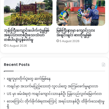
ဘုန်းကြီးကျောင်းပေါက်ကွဲမှုဖြစ်
မြစ်ကြီးနားမှာ ကျောင်းသား
အရပ်သားတစ်ဦးသေ၊သံဃာ
အချင်းချင်း ဓားထိုးမှုဖြစ်
တစ်ပါးပျံလွန်တော်မူ
5 August 2026
5 August 2026
Recent Posts
ရွှေကူမှာတိုက်ပွဲတွေ ဆက်ဖြစ်နေ
ကချင်မှာ အသက်မပြည့်သေးတဲ့ လူငယ်တွေ အကြမ်းဖက်မှုများလာ
US မှာ ဖမ်းခံရတဲ့ ကချင်ကျောင်းသားနှစ်ဦး ပြန်လည်လွတ်မြောက်လာ
လေကြောင်း တိုက်ခိုက်ခံရတာကြောင့် အရပ်သားနှစ်ဦး ထိခိုက်၊သေဆုံးမှု
ရှိ