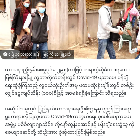
ဧပြီ ၃၀ တရားရုံးချိန်း၊ မြစ်ကြီးနားမြို့နယ်
သာသနာညှိးနွမ်းစေမှုပုဒ်မ ၂၉၅(က)ဖြင့် တရားစွဲဆိုခံထားရသော
မြစ်ကြီးနားမြို့ ဘူတာတိုက်တန်းတွင် Covid-19 ပညာပေး ပန်ချီ
ရေးဆွဲခဲ့ကြသည့် လူငယ်သုံးဦး၏အမှု ပထမဆုံးရုံးချိန်းတွင် တစ်ဦး
လျှင်ငွေကျပ်သိန်း (၁၀၀)စီဖြင့် အာမခံရရှိခဲ့ကြောင်း သိရသည်။
အဆိုပါအမူတွင် ပြည်နယ်သာသနာရေးဦးစီးဌာနမှ ဒုညွှန်ကြားရေး
မှူး တရားလိုပြုလုပ်ကာ Covid-19ကာကွယ်ရေး စုပေါင်းပညာပေး
အဖွဲ့မှ မစီစီလျာဂျာဆိုင်း၊ ကိုနော်ထွန်းအောင်နှင့် ပန်းချီရေးဆွဲသူ ကို
ဇေယျာနောင်တို့ သုံးဦးအား စွဲဆိုထားခြင်းဖြစ်သည်။