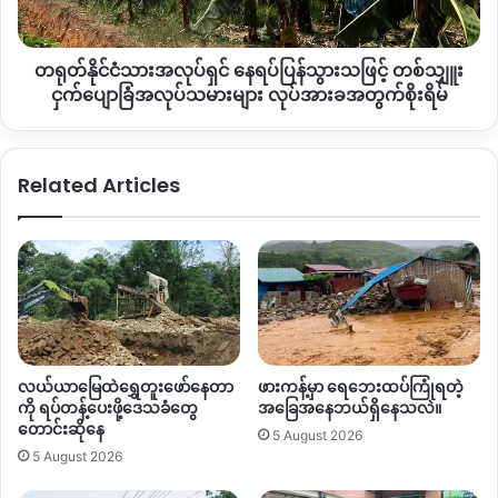
စ်
“မေလ ၅ရက်နေ့မှာ မူခင်းနဲ့ပတ်သက်ပြီးတော့ ဆွေးနွေးတိုင်ပင်ဖို့ရှိ
သျှူး
ပါတယ်။ မြို့နယ်တရားသူကြီးရုံးမှာ တရားလို တရားလိုရဲ့ရှေ့နေ
တရုတ်နိုင်ငံသားအလုပ်ရှင် နေရပ်ပြန်သွားသဖြင့် တစ်သျှူး
ငှက်ပျော
စွပ်ဆွဲခံရသူဘက်ကလည်း စွပ်ဆွဲခံရသူတွေ သုံးဦးရယ်စွပ်ဆွဲခံရသူ
ခြံ
ငှက်ပျောခြံအလုပ်သမားများ လုပ်အားခအတွက်စိုးရိမ်
ဘက်က ရှေ့နေအားလုံး ညှိနိူင်းမှာဖြစ်တယ်။ ဒီအမူကိုဘယ်နေ့
အလုပ်သမား
များ
ဘယ်ချိန်တိုင်းတာထဲမှာပြီးပြတ်အောင်ဆောင်ရွက်ကြမလဲဆိုတာ ညှိ
လုပ်အား
နိူင်းမှာဖြစ်တယ်။ နောက်ထပ်ရုံးချိန်းကတော့ မေလ ၅ရက်နေ့တွေ့ဆုံ
Related Articles
ခ
ပြီးမှ သိရမှာဖြစ်တယ်။” ဟု တရားစွဲဆိုခံထားရသူများ၏ ရှေ့နေဒေါ်
အတွက်
ဒွဲဘူက ပြောသည်။
စိုးရိမ်
သာသာနာညိုးနွမ်းစေမူပုဒ်မ ၂၉၅(က)ပြစ်မှုသည် ထောင်ဒဏ် ၂နှစ်
ဖြစ်စေ၊ ငွေဒဏ်ဖြစ်စေ၊ ဒဏ်နှစ်ရပ်စလုံးဖြစ်စေ ချမှတ်နိုင်ကြောင်း
ဥပဒေတွင် ဖော်ပြထားသည်။
လယ်ယာမြေထဲရွှေတူးဖော်နေတာ
ဖားကန့်မှာ ရေဘေးထပ်ကြုံရတဲ့
ကို ရပ်တန့်ပေးဖို့ဒေသခံတွေ
အခြေအနေဘယ်ရှိနေသလဲ။
တောင်းဆိုနေ
Copy URL
5 August 2026
5 August 2026