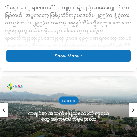
“ဒီနေ့ကတော့ ရာဇဝတ်ဆိုင်ရာကျင့်ထုံးနဲ့အညီ အာမခံလျှောက်တာ
ဖြစ်တယ်။ အမှုကတော့ ပြစ်မူဆိုင်ရာဥပဒေပုဒ်မ ၂၉၅(က)နဲ့ စွဲထား
တာဖြစ်တယ်။ ၂၉၅(က)ကတော့ အမှုရုပ်သိမ်းလို့မရဘူး။ ကျေအေး
လို့မရဘူး ရုတ်သိမ်းလို့မရဘူး။ ဒါပေမယ့် ကျမတို့က
ရာဇဝတ်ကျင့်ထုံးဥပဒေကျင့်ထုံးဥပဒေ ၄၉၇(၁)အရကတော့ အာမခံ
လျှောက်ထားလို့ရတယ်။ ကျမတို့အပိုင်းကလည်း မဂျာဆိုင်းဆိုလို့ရှိ
ရင် ငယ်ရွယ်တဲ့အမျိုးသမီးတစ်ဦးဖြစ်တယ်။ မိခင်အို၊ဖခင်အိုကို
Show More
ပြုစုနေရတဲ့သူဖြစ်တယ်။ ဇေယျာနောင်လည်း အစာအိမ်ရောဂါခံစား
နေရသူဖြစ်တယ် ဆေးစာတွေလည်းတင်ပြထားတယ်။ နောက်တစ်ခါ
နော်ထွန်းအောင်ကလည်း သူငယ်ငယ်ကတည်းကနေ ရင်ကျပ်ရောဂါ
ရှိတယ်လက်ရှိလည်း ဆေးရုံနဲ့ကုသနေရတာဖြစ်တယ်။ သူတို့ဘက်
ကလည်း အထောက်အထားအပြည့်အစုံတင်ပေးတယ်။ တစ်ဖက်က
လည်း ကျမတို့ိကို ဒီအာမခံနဲ့ပတ်သက်ပြီးဥပဒေအရာရှိ
သတင်း
ဆုံးဖြတ်ချက်ဘဲလို့ပြောတယ်။ ဥပဒေအရာရှိဘက်ကလည်း ဒီပုဒ်မ
ကချင်မှာ အသက်မပြည့်သေးတဲ့ လူငယ်
က သေဒဏ်၊ တစ်သက်တစ်ကျွန်းချမှတ်လို့ရတဲ့ ဥပဒေမဟုတ်ဘူး။
တွေ အကြမ်းဖက်မှုများလာ
သက်သေအထောက်ထားခိုင်လုံတဲ့တွက် အာမခံပေးခြင်းဖြစ်တယ်။”
ဟု တရားလွှတ်တော်ရှေ့နေ ဒေါ်ဒွဲဘူက ပြောသည်။