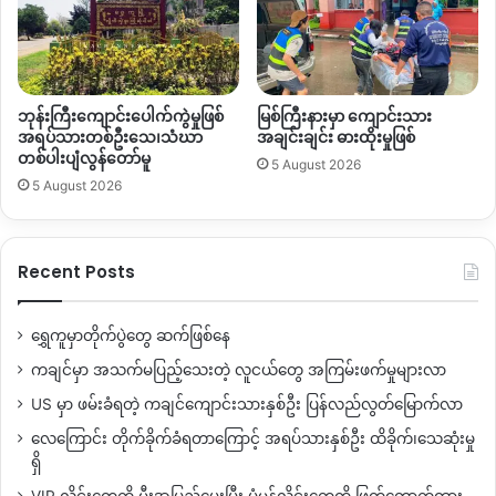
ဘုန်းကြီးကျောင်းပေါက်ကွဲမှုဖြစ်
မြစ်ကြီးနားမှာ ကျောင်းသား
အရပ်သားတစ်ဦးသေ၊သံဃာ
အချင်းချင်း ဓားထိုးမှုဖြစ်
တစ်ပါးပျံလွန်တော်မူ
5 August 2026
5 August 2026
Recent Posts
ရွှေကူမှာတိုက်ပွဲတွေ ဆက်ဖြစ်နေ
ကချင်မှာ အသက်မပြည့်သေးတဲ့ လူငယ်တွေ အကြမ်းဖက်မှုများလာ
US မှာ ဖမ်းခံရတဲ့ ကချင်ကျောင်းသားနှစ်ဦး ပြန်လည်လွတ်မြောက်လာ
လေကြောင်း တိုက်ခိုက်ခံရတာကြောင့် အရပ်သားနှစ်ဦး ထိခိုက်၊သေဆုံးမှု
ရှိ