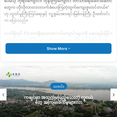
ပေမယ့် ဘုရားကျောင်း၊ ဘုန်းကြီးကျောင်း ဘာသာရေးခေါင်းဆောင်
တွေက လိုလိုလားလားလက်ခံပေးကြတဲ့တွက်ကျေးဇူးတင်တယ်။”
ဟု လူဝင်မူကြီးကြပ်ရေးနှင့် လူ့စွမ်းအားရင်းမြစ်ဝန်ကြီး ဦးဇော်ဝင်း
က ပြောသည်။
လက်ရှိတွင် FQ ထားရှိခဲ့သောစာသင်ကျောင်းများကို ဆေးဖျန်းခြင်း၊
သန့်ရှင်းရေးလုပ်ခြင်းများ လုပ်ဆောင်ပေးနေပြီး ထပ်မံပြောင်းရွှေ့
မည့်တစ်ချို့နေရာများတွင်လည်း ရေ၊ မီးရရှိရန် ဆောင်ရွက်နေကြ
Show More
သည်။
ဇွန်လ ၁၆ရက်နေ့ နောက်ပိုင်း ပြန်လည်ဝင်ရောက်လာမည့် နိုင်ငံခြား
ပြန်များကို အသစ်ပြင်ဆင်ထားသော FQ နေရာများတွင်သာ ထားရှိ
တော့မည်ဖြစ်သည်။
သတင်း
ကချင်ပြည်နယ်တစ်ပြည်နယ်လုံးအတိုင်းအတာ F.Q သတ်မှတ်ထား
ကချင်မှာ အသက်မပြည့်သေးတဲ့ လူငယ်
သည့်နေရာများမှ မြစ်ကြီးနားခရိုင်(၈၂)၊ ဗန်းမော်ခရိုင်(၂၆၆)၊ မိုး
တွေ အကြမ်းဖက်မှုများလာ
ညှင်းခရိုင်(၁၄၂)၊ ပူတာအိုခရိုင် (၄၅) ရှိပြီး နေရာစုစုပေါင်း ၅၃၅
နေရာရှိပြီး Q ဝင်နေသူအားလုံး ၉၀၀၀၀ ကျော်ရှိသည်ဟု လဝက