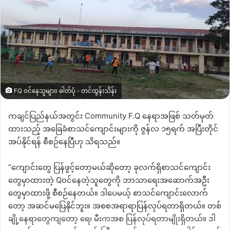
FQ ဝင်နေသူများ၊ ဓါတ်ပုံ - တင်ထွန်းသိန်း
ကချင်ပြည်နယ်အတွင်း Community F.Q နေရာအဖြစ် သတ်မှတ်
ထားသည့် အခြေခံစာသင်ကျောင်းများကို ဇွန်လ ၁၅ရက် အပြီးတိုင်
အပ်နိုင်ရန် စီစဉ်နေပြီဟု သိရသည်။
“ကျောင်းတွေ ပြန်ဖွင့်တော့မယ်ဆိုတော့ ခုလက်ရှိစာသင်ကျောင်း
တွေမှာထားတဲ့ Qဝင်နေတဲ့သူတွေကို ဘာသာရေးအဆောက်အဦး
တွေမှာထားဖို့ စီစဉ်နေတယ်။ ဒါပေမယ့် စာသင်ကျောင်းလောက်
တော့ အဆင်မပြေနိုင်ဘူး။ အစစအရာရာပြန်လုပ်ရတာရှိတယ်။ တစ်
ချို့နေရာတွေကျတော့ ရေ၊ မီးကအစ ပြန်လုပ်ရတာမျိုးရှိတယ်။ ဒါ