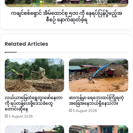
ပို့
ကချင်စစ်ရှောင် အိမ်ထောင်စု ၅၀၀ ကို နေရပ်ပြန်ပို့မည့်အ
မည့်
အ
စီစဉ် နောက်ဆုတ်ခဲ့ရ
စီစဉ်
Copy URL
နောက်ဆုတ်
ခဲ့
Related Articles
ရ
လယ်ယာမြေထဲရွှေတူးဖော်နေတာ
ဖားကန့်မှာ ရေဘေးထပ်ကြုံရတဲ့
ကို ရပ်တန့်ပေးဖို့ဒေသခံတွေ
အခြေအနေဘယ်ရှိနေသလဲ။
တောင်းဆိုနေ
5 August 2026
5 August 2026