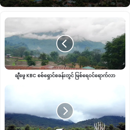
ဌာနမှ သိရသည်။
Qဝင်နေသူအများစုသည် တရုတ်နယ်စပ်ဂိတ် ကန်ပိုင်တီနှင့် လွယ်ဂျ
ချီ
ယ်ဂိတ်မှဝင်လာသူများဖြစ်ကြပြီး လွန်ခဲ့သည့် ဧပြီလမှ မေလ
ဖွေ
၂၆ရက်နေ့ထိ တရုတ်နိုင်ငံမှပြန်လည်ဝင်ရောက်လာသူ စုစုပေါင်း
KBC
၁၀၀၀၀ နီးပါးရှိပြီ ဖြစ်ကြောင်း သိရသည်။
စစ်
ရှောင်
စခန်း
ကချင်ပြည်နယ်မှအပ ကျန်တိုင်းဒေသကြီးများမှ ဝင်ရောက်လာ
တွင်
သည့်မည်သူမဆို သတ်မှတ်ထားသည့် Qနေရာတွင် သီးခြားနေရမည်
မြစ်
ဖြစ်ပြီး ညွှန်ကြားချက်တစ်စုံတစ်ရာမထုတ်သေးသရွှေ့အတည်
ရေ
ဖြစ်သည်ဟု သိရဥည်။
ချီဖွေ KBC စစ်ရှောင်စခန်းတွင် မြစ်ရေဝင်ရောက်လာ
ဝင်
ရောက်လာ
ကချင်
ကချင်ပြည်နယ်တွင် Covid-19 ရောဂါပိုးတွေ့ရှိသူတစ်ဦးရှိခဲ့
စစ်
သော်လည်း ကုသမှုခံယူခဲ့ပြီးနောက် သုံးကြိမ်တိုင်တိုင်ပြန်လည်
ရှောင်
စစ်ဆေးခဲ့ရာ ရောဂါပိုးထပ်တွေ့ခြင်းမရှိတော့သည့်တွက်
အိမ်ထောင်စု
၎င်း၏နေအိမ်သို့ မေလ ၂၅ရက်နေ့တွင်ပြန်လည်ရောက်ရှိနေပြီ
၅၀၀
ဖြစ်သည်။
ကို
နေရပ်
ပြန်