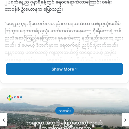
၂၆ရက်နေ့ည ၇နာရီခန့်တွင် ရေဝင်ရောက်လာကြောင်း စခန်း
တာဝန်ခံ ဦးယောနက ပြောသည်။
“မနေ့ည ၇နာရီလောက်ကတည်းက ရေတက်တာ တစ်ညလုံးမအိပ်
ကြဘူး။ ရေကတစ်ညလုံး ဆက်တက်လာနေတော့ စိုးရိမ်တာနဲ့ တစ်
ညလုံးစောင့်ကြည့်နေကြတာ။ ခုမနက်တော့ နည်းနည်းလေးကျသွား
တယ်။ ဒါပေမယ့် ဒီဘက်မှာက ရေတက်ရင် ညပိုင်းပိုတက်တယ်။
နေ့မှာတော့ မတက်သလို ကျသွားတယ်လို့ ထင်ရပေမယ့် ညပိုင်း
ရောက်ရင် တက်တာကအရမ်းမြန်တယ်။ ဒီတိုင်းဆို ရေဆက်တက်
လာနိုင်မယ့် အခြေနေရှိနေတယ်” ဟု ချီဖွေ ကချင်နှစ်ခြင်းခရစ်ယာန်
Show More
ဘုရားကျောင်းဝင်းမှ စစ်ရှောင်စခန်းတာဝန်ခံ ဦးယောနက
ပြောသည်။
စစ်ရှောင်စခန်းအတွင်းသို့ ရေဝင်ရောက်လာသည့်အတွက် လက်ရှိ
တွင် အိမ်သာနှင့် ဝက်ခြံများပျက်စီးမှုရှိနေကြောင်း သိရသည်။
သတင်း
စစ်ရှောင်စခန်းမှ ဒေါ်လွမ်းနောက “အစ်မတို့နေတဲ့အခန်းနဲ့တော့ တစ်
ကချင်မှာ အသက်မပြည့်သေးတဲ့ လူငယ်
ပေလောက်ဘဲလိုတော့တယ်။ ရေက စခန်းအတွင်း အိမ်အောက်တွေ
တွေ အကြမ်းဖက်မှုများလာ