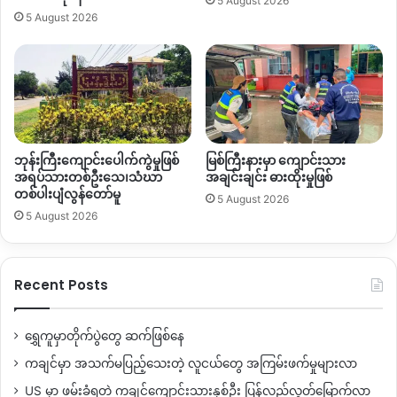
5 August 2026
5 August 2026
ဘုန်းကြီးကျောင်းပေါက်ကွဲမှုဖြစ်
မြစ်ကြီးနားမှာ ကျောင်းသား
အရပ်သားတစ်ဦးသေ၊သံဃာ
အချင်းချင်း ဓားထိုးမှုဖြစ်
တစ်ပါးပျံလွန်တော်မူ
5 August 2026
5 August 2026
Recent Posts
ရွှေကူမှာတိုက်ပွဲတွေ ဆက်ဖြစ်နေ
ကချင်မှာ အသက်မပြည့်သေးတဲ့ လူငယ်တွေ အကြမ်းဖက်မှုများလာ
US မှာ ဖမ်းခံရတဲ့ ကချင်ကျောင်းသားနှစ်ဦး ပြန်လည်လွတ်မြောက်လာ