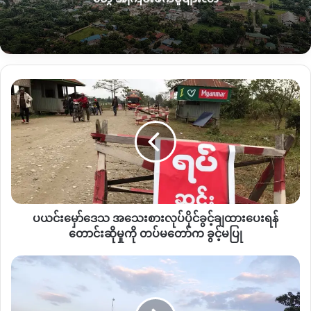
အားလုံးရောက်နေပြီ။ ဝက်ခြံတွေဆို အားလုံး ရေနစ်နေပြီ ဝက်တွေ
ကတော့ ရေလွှတ်ရာမှာ သွားချီထားကြတယ်။ အိမ်သာကလည်း
ရေနစ်ကုန်ပြီ ခုလည်း မိုးကမတိတ်သေးဘူး။ အစ်မတို့က ကလေး
တွေနဲ့ဆိုတော့ ပြေးဖို့ကလည်းမလွယ်လှဘူး။ အားလုံးကလည်း မ
အိပ်ဘဲစောင့်နေကြတာဆိုတော့ ဒီထက်နည်းနည်းကြီးလာရင် ဘုရား
ပယင်း
ကျောင်းထဲမှာ သွားနေဖို့ပစ္စည်းတွေအားလုံး ထုတ်ပြီးပြီ။” ဟု
မှော်
ပြောသည်။
ဒေသ
အသေး
စား
မေခမြစ်နံဘေးနှင့်မလှမ်းမကမ်းတွင်ရှိသည့် အဆိုပါချီဖွေစစ်ရှောင်
လုပ်ပိုင်ခွင့်
စခန်းသည် နှစ်စဉ်ရေဘေးအန္တာရယ်ကြုံရသော်လည်း ယခုနှစ်တွင်
ချထား
ပုံမှန်ထက်စောကာ ရေဘေးဒဏ်ကို စတင်ကြုံတွေ့နေရပြီဖြစ်သည်။
ပေး
ရန်
ချီဖွေမြို့တွင် စစ်ရှောင်စခန်း ၂ခုရှိပြီး ယခုရေဝင်ရောက်သည့် စစ်
ပယင်းမှော်ဒေသ အသေးစားလုပ်ပိုင်ခွင့်ချထားပေးရန်
တောင်း
ရှောင်စခန်းသည် ကချင်နှစ်ခြင်းခရစ်ယာန်အသင်းတော်ဝင်းရှိ စခန်း
ဆို
တောင်းဆိုမှုကို တပ်မတော်က ခွင့်မပြု
မှု
တွင်ဖြစ်ပြီး လော်ဝေါ်နှစ်ခြင်းခရစ်ယာန်အသင်းတော်ဝင်းတွင်မူ
ကို
ကျောင်း
စိုးရိမ်ရလောက်သည့်အခြေနေထိ မရောက်သေးကြောင်း လော်ဝေါ်
တပ်မတော်
ဖွင့်
စစ်ရှောင်စခန်းတာဝန်ခံများထံမှ သိရသည်။
က
တော့
ခွင့်
မည်