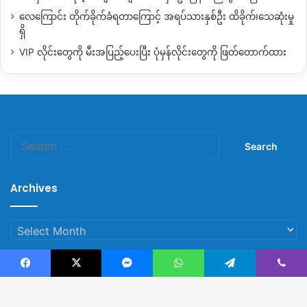
လေကြောင်း တိုက်ခိုက်ခံရတာကြောင့် အရပ်သားနှစ်ဦး ထိခိုက်၊သေဆုံးမှု
ရှိ
VIP လိုင်းတွေကို မီးအပြည့်ပေးပြီး ပုံမှန်လိုင်းတွေကို ဖြတ်တောက်ထား
Search
for:
Archives
Archives
Facebook
X
Messenger
WhatsApp
Telegram
Viber
© Copyright 2023, All Rights Reserved |
Kachin News Group