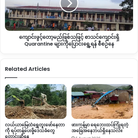
ချီဖွေမြို့တွင်းရှိ စစ်ရှောင်ပြည်သူများသည် ၂၀၁၂ခုနှစ် တပ်မတော်
မ
ဖြစ်
ပြု
သဖြင့်
နဲ့ ကချင်လွတ်လပ်ရေးတပ်မတော် KIA တို့တိုက်ပွဲများကြောင့်
စာသင်ကျောင်း
ထွက်ပြေးတိမ်းရှောင်ခဲ့သူများဖြစ်ပြီး လက်ရှိစစ်ဘေးရှောင်သည့်
ရှိ
အိမ်ထောင်စုပေါင်း ၂၀၀ကျော်ရှိကြောင်း သိရသည်။
Quarantine
ကျောင်းဖွင့်တော့မည်ဖြစ်သဖြင့် စာသင်ကျောင်းရှိ
များ
မြစ်ရေကြီးမှု စိုးရိမ်ရသည့်အခြေနေထိရောက်ရှိလာပါက ချီဖွေမြို့
ကို
Quarantine များကိုပြောင်းရွေ့ရန် စီစဉ်နေ
မီးသတ်အဖွဲ့များမှ လာရောက်ကူညီပေးရန်တွက်လည်း ကူညီ
ပြောင်း
ရွေ့
တောင်းခံထားကြောင်း စခန်းတာဝန်ခံ ဆရာယောနက ပြောသည်။
ရန်
Related Articles
စီစဉ်
ချီဖွေမြို့သည် မေခမြစ်ဘေးတွင်တည်ရှိပြီး ချီဖွေချောင်းသည်
နေ
လည်း မေခမြစ်သို့ စီးဝင်သော မြို့ဖြစ်သည်။ မေခမြစ်နှင့် မလိခမြစ်
တို့ သည် မြစ်ကြီနားမ​ြို့ မြောက်ဘက် ၂၈ မိုင်တွင်ပေါင်းပြီး
ဧရာဝတီမြစ် အဖြစ် စီးဆင်းသည်။
လယ်ယာမြေထဲရွှေတူးဖော်နေတာ
ဖားကန့်မှာ ရေဘေးထပ်ကြုံရတဲ့
ကို ရပ်တန့်ပေးဖို့ဒေသခံတွေ
အခြေအနေဘယ်ရှိနေသလဲ။
တောင်းဆိုနေ
Copy URL