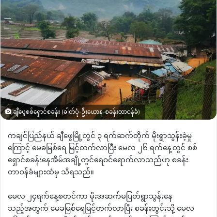
ချီဖွေစစ်ရှောင်စခန်း (ဓါတ်ပုံ-ဦးယောန-စခန်းတာဝန်ခံ)
ကချင်ပြည်နယ် ချီဖွေမြို့တွင် ၃ ရက်ဆက်တိုက် မိုးရွာသွန်းခဲ့မှု
ကြောင့် မေခမြစ်ရေ မြင့်တက်လာပြီး မေလ ၂၆ ရက်နေ့တွင် စစ်
ရှောင်စခန်းနေအိမ်အချို့တွင်ရေဝင်ရောက်လာသည်ဟု စခန်း
တာဝန်ခံများထံမှ သိရသည်။
မေလ ၂၄ရက်နေ့စတင်ကာ မိုးအဆက်မပြတ်ရွာသွန်းနေ
သည့်အတွက် မေခမြစ်ရေမြင့်တက်လာပြီး စခန်းတွင်းသို့ မေလ