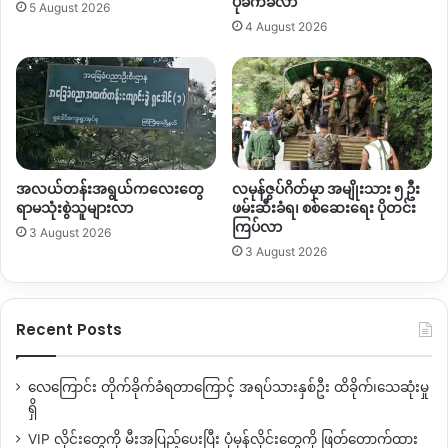
ပိုခက်ခဲလာ
5 August 2026
4 August 2026
အလယ်တန်းအရွယ်ကလေးတွေ
လမုန်ဇွပ်ဂိတ်မှာ အမျိုးသား ၅ ဦး
ရာမသုံးစွဲသူများလာ
ဖမ်းဆီးခံရ၊ စစ်ဆေးရေး ပိုတင်း
ကြပ်လာ
3 August 2026
3 August 2026
Recent Posts
လေကြောင်း တိုက်ခိုက်ခံရတာကြောင့် အရပ်သားနှစ်ဦး ထိခိုက်၊သေဆုံးမှု
ရှိ
VIP လိုင်းတွေကို မီးအပြည့်ပေးပြီး ပုံမှန်လိုင်းတွေကို ဖြတ်တောက်ထား