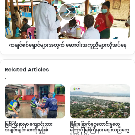
ရှောင်
များ
အတွက်
ဆေးဝါး
အကူ
ညီ
များ
ကချင်စစ်ရှောင်များအတွက် ဆေးဝါးအကူညီများလိုအပ်နေ
လိုအပ်
နေ
Related Articles
မြစ်ကြီးနားမှာ ကျောင်းသား
ခြိမ်းခြောက်ငွေတောင်းမှုတွေ
အချင်းချင်း ဓားထိုးမှုဖြစ်
ကြောင့် မြစ်ကြီးနား စျေးသည်တွေ