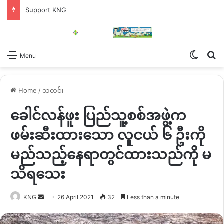
Support KNG
Switch
Se
Menu
Home
/
သတင်း
ခေါင်လန်ဖူး ပြည်သူ့စစ်အဖွဲ့က
ဖမ်းဆီးထားသော လူငယ် ၆ ဦးကို
မည်သည့်နေရာတွင်ထားသည်ကို မ
သိရသေး
Send
KNG
26 April 2021
32
Less than a minute
an
email