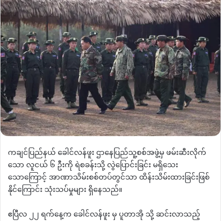
ကချင်ပြည်နယ် ခေါင်လန်ဖူး ဌာနေပြည်သူ့စစ်အဖွဲ့မှ ဖမ်းဆီးလိုက်
သော လူငယ် ၆ ဦးကို ရဲစခန်းသို့ လွဲပြောင်းခြင်း မရှိသေး
သောကြောင့် အာဏာသိမ်းစစ်တပ်တွင်သာ ထိန်းသိမ်းထားခြင်းဖြစ်
နိုင်ကြောင်း သုံးသပ်မှုများ ရှိနေသည်။
ဧပြီလ ၂၂ ရက်နေ့က ခေါင်လန်ဖူး မှ ပူတာအို သို့ ဆင်းလာသည့်