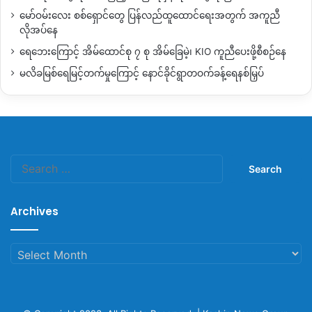
မော်ဝမ်းလေး စစ်ရှောင်တွေ ပြန်လည်ထူထောင်ရေးအတွက် အကူညီ
လိုအပ်နေ
ရေဘေးကြောင့် အိမ်ထောင်စု ၇ စု အိမ်ခြေမဲ့၊ KIO ကူညီပေးဖို့စီစဉ်နေ
မလိခမြစ်ရေမြင့်တက်မှုကြောင့် နောင်ခိုင်ရွာတဝက်ခန့်ရေနစ်မြှပ်
Search
for:
Archives
Archives