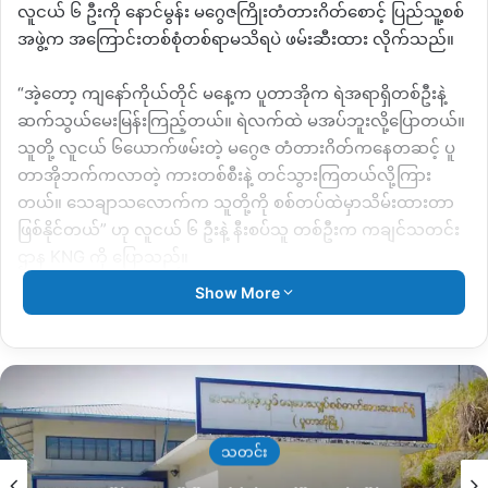
လူငယ် ၆ ဦးကို နောင်မွန်း မဂွေဇကြိုးတံတားဂိတ်စောင့် ပြည်သူ့စစ်
အဖွဲ့က အကြောင်းတစ်စုံတစ်ရာမသိရပဲ ဖမ်းဆီးထား လိုက်သည်။
“အဲ့တော့ ကျနော်ကိုယ်တိုင် မနေ့က ပူတာအိုက ရဲအရာရှိတစ်ဦးနဲ့
ဆက်သွယ်မေးမြန်းကြည့်တယ်။ ရဲလက်ထဲ မအပ်ဘူးလို့ပြောတယ်။
သူတို့ လူငယ် ၆ယောက်ဖမ်းတဲ့ မဂွေဇ တံတားဂိတ်ကနေတဆင့် ပူ
တာအိုဘက်ကလာတဲ့ ကားတစ်စီးနဲ့ တင်သွားကြတယ်လို့ကြား
တယ်။ သေချာသလောက်က သူတို့ကို စစ်တပ်ထဲမှာသိမ်းထားတာ
ဖြစ်နိုင်တယ်” ဟု လူငယ် ၆ ဦးနဲ့ နီးစပ်သူ တစ်ဦးက ကချင်သတင်း
ဌာန KNG ကို ပြောသည်။
Show More
အာဏာသိမ်းစစ်တပ်အတွက် စစ်သားစုဆောင်းရေးကို ခေါင်လန်ဖူး
ဌာနေ ပြည်သူ့စစ်အဖွဲ့က အတင်းအဓမ္မ ဖမ်းဆီးပေးခြင်းလည်းဖြစ်
နိုင်ကြောင်း သုံးသပ်မှုများရှိနေသည်။
ပူတာအိုနှင့် ခေါင်လန်ဖူးမြို့နယ်သည် ဆက်သွယ်ရေးကောင်းမွန်စွာ
မရရှိသေးသည့် မြို့နယ်ဖြစ်သောကြောင့် လက်ရှိအချိန်အထိ
သတင်း
မိသားစုနဲ့ အဆက်အသွယ်မရရှိသေးကြောင်း သူကဆက်ဆိုသည်။