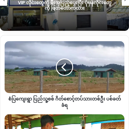
VIP လိုင်းတွေကို မီးအပြည့်ပေးပြီး ပုံမှန်လိုင်းတွေ
ကို ဖြတ်တောက်ထား
ဖမ်းဆီးခံလိုက်ရသည့် လူငယ် ၆ဦးမှာ ဆန္ဒပြပွဲတွင် ပါဝင်လူပ်ရှား
သူများမဟုတ်ဘဲ ပူတာအိုဘက်သို့ ဆင်းလာသည့် သူများသာ
ဖြစ်ကြောင်း သိရသည်။
စံပြ
Copy URL
ကျေးရွာ
ပြည်သူ့စစ်
ဂိတ်
စောင့်
တပ်သား
တစ်
ဦး
ပစ်ခတ်
စံပြကျေးရွာ ပြည်သူ့စစ် ဂိတ်စောင့်တပ်သားတစ်ဦး ပစ်ခတ်
ခံရ
ခံရ
ကချင်
စစ်