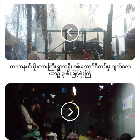
ကြည့် တာလည်း အဆင်မပြေဘူး။ တပ်မမှူးလည်း ခဏ သီးခံပြီး နေ
က
ပေးပါ။ မကြာ လောက်တော့ဘူးလို့တော့ ပြောတော့ ခုက ဖြစ်သလို
သာ
ကျောင်းဝင်းမှာပဲ ပြွတ်သိပ် နေနေရတယ်။ ဖေဖော်ဝါရီလ ကနေစပြီး
နယ်
စာတွေပြန်သင်ပေးတော့မယ်ဆိုတော့ အရင်တုန်းက MDA
မိုး
တား
အဆောက်အဦး ဟောင်း ငြိမ်းအေးမြေကုမ္ပဏီရဲ့ နေရာမှ တချို့ကို
ကြီး
ပြောင်းအိပ်ခိုင်းရတယ်။ အပြင်ဘက် တဲဆောက်ပြီးနေဖို့က ပိုက်ဆံ
ရွာ
လုံးဝ မရှိတော့ဘူးလေ။ ခု နေနေတဲ့ လူတွေက လုံးဝ ပြန်လို့မရတဲ့ သူ
အနီး
တွေပါ။” လို့ သူက ပြောပါတယ်။
စစ်
မုံးကိုးမြို့နယ်တွင် ပြီးခဲ့တဲ့ ၂၀၂၁ ဇူလိုင်လကုန်ပိုင်း မှစပြီး စစ်
ကသာနယ် မိုးတားကြီးရွာအနီး စစ်ကောင်စီတပ်မှ ဂျက်လေ
ကောင်စီ
ကောင်စီနဲ့ ကိုးကန့် MNDAA တို့ အကြား တိုက်ပွဲပြင်းပြင်းထန်ထန်
တပ်
ယာဥ် ၃ စီးဖြင့်ဗုံးကြဲ
မှ
ဖြစ်ပွားခဲ့သည့်အတွက် ရွာပေါင်း ၇ ရွာခန့်မှ ဒေသခံ ပြည်သူ ၅၀၀
ဂျက်
မုံး
ကျော် လက်ရှိအထိ နေရပ်ပြန်လည်နေထိုင်ခြင်း မရရှိသေသည့်
လေ
ကိုး
အပြင် နေအိမ်များ ထိခိုက်ပျက်စီးမှု၊ တိုက်ပွဲ ဆက်လက် ဖြစ်ပွားနေ
ယာ
မြို့နယ်
မှု၊ စစ်ရေးတင်းမာနေမှု တွေကြောင့် လက်ရှိရှောင်တိမ်းနေရဆဲ
ဥ်
ခွဲ၊
ဖြစ်ကြောင်း သိရသည်။
၃
လွယ်
စီး
ဆာ
ဖြ
ရွာ
Copy URL
င့်
ဘက်
ဗုံးကြဲ
စစ်