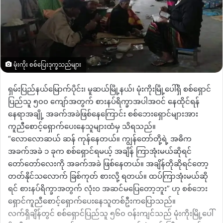
မုံးကိုး စစ်ပြေးဒုက္ခသည်များ
ရှမ်းပြည်နယ်မြောက်ပိုင်း၊ မူဆယ်မြို့နယ်၊ မုံးကိုးမြို့ပေါ်ရှိ စစ်ရှောင်
ပြည်သူ ၅၀၀ ကျော်အတွက် စားနပ်ရိက္ခာအပါအဝင် နေထိုင်ရန်
နေရာအချို့ အခက်အခဲဖြစ်နေ‌ကြောင်း စစ်ဘေး‌ရှောင်များအား
ကူညီစောင့်ရှောက်ပေးနေသူများထံမှ သိရသည်။
“လောလောဆယ် ဆန် ကုန်နေတယ်။ ကျွန်တော်တို့ရဲ့ အဓိက
အခက်အခဲ ၁ ခုက စစ်ရှောင်ရမယ့် အချိန် ကြာအုံးမယ်ဆိုရင်
တော်တော်လေးကို အခက်အခဲ ဖြစ်နေတယ်။ အချိန်တိုဆိုရင်တော့
တတ်နိုင်သလောက် ခြစ်ကုတ် စားလို့ ရတယ်။ ထပ်ကြာအုံးမယ်ဆို
ရင် စားနပ်ရိက္ခာအတွက် လုံးဝ အဆင်မပြေတော့ဘူး” ဟု စစ်ဘေး
ရှောင်ကူညီစောင့်ရှောက်ပေးနေသူတစ်ဦးကပြောသည်။
လက်ရှိချိန်တွင် စစ်ရှောင်ပြည်သူ ၅၆၀ ဝန်းကျင်သည် မုံးကိုးမြို့ပေါ်