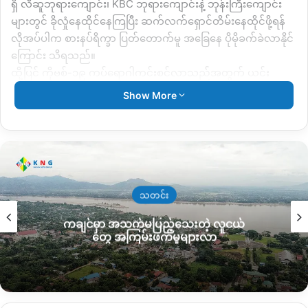
ရှိ လီဆူဘုရားကျောင်း၊ KBC ဘုရားကျောင်းနဲ့ ဘုန်းကြီးကျောင်း
များတွင် ခိုလှုံနေထိုင်နေကြပြီး ဆက်လက်ရှောင်တိမ်းနေထိုင်ဖို့ရန်
လိုအပ်ပါက စားနပ်ရိက္ခာ ပြတ်တောက်မူ အခြေနေ ပိုမိုခက်ခဲလာနိုင်
ကြောင်း သိရသည်။
ထို့ပြင် ကိုဗစ်-၁၉ ကပ်ရောဂါကင်းစင်လာသည််အတွက် ယင်း
ဘာသာရေးကျောင်းများတွင်လည်းဆုတောင်းပွဲများ ၊မင်္ဂလာဆောင်၊
Show More
စာသင်ဆောင် စသဖြင့် ပြန်အသုံးပြုရန် လိုအပ်လာသည့်အတွက်
စစ်ရှောင်ပြည်သူများအနေဖြင့် အဆိုပါနေရာများတွင် နေထိုင်ရန်
အတွက် နေရာအခက်အခဲရှိလာကြောင်း စစ်ရှောင်စခန်းတာဝန်ခံများ
မှ သိရသည်။
ထို့ကြောင့် စစ်ရှောင်ပြည်သူများ နေထိုင်ရန်‌နေရာနှင့် စစ်ရှောင်စခန်း
ဆောက်လုပ်ရန် ငွေကြေးများလည်း လိုအပ်နေကြောင်း စစ်ရှောင်
သတင်း
စခန်းမှ နေရာစီမံခန့်ခွဲရေး တာဝန်ရှိသူ ၁ ဦး က ပြောပါတယ်။
ကချင်မှာ အသက်မပြည့်သေးတဲ့ လူငယ်
“ကျွန်တော်တို့ စိတ်အညစ်ရဆုံး အခက်အခဲက ပထမ နေရာမရှိဘူး။
တွေ အကြမ်းဖက်မှုများလာ
ဒုတိယ ငွေ မရှိဘူး ဖြစ်နေတယ်။ ပြောင်းရွှေ့ဖို့ ဆွေးနွေးကြည့်သေး
တယ်။ နေရာပြောင်းပြီး တဲဆောက်လိုက်ရင် ရှိထားတဲ့ ပိုက်ဆံ နည်း
နည်းလေးကို ကုန်သွားမှာ။ ဘာနဲ့ စားမလဲ။ စားဖို့ မရှိတော့ဘူးဖြစ်
သွားမှာ။ နေရာအတွက် တော်တော်ပူပင်နေရတယ်။ နေရာ တောင်း