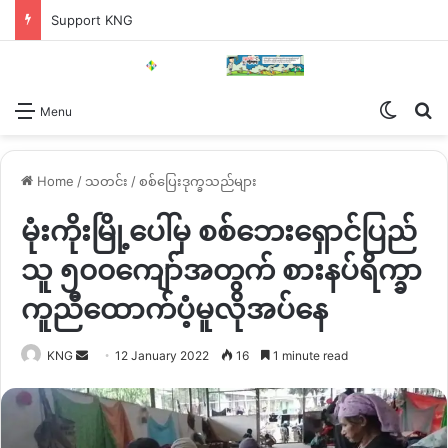
Support KNG
Switch
Se
Menu
Home
/
သတင်း
/
စစ်ပြေးဒုက္ခသည်များ
မုံးကိုးမြို့ပေါ်မှ စစ်ဘေးရှောင်ပြည်
သူ ၅၀၀ကျော်အတွက် စားနပ်ရိက္ခာ
ကူညီထောက်ပံ့မူလိုအပ်နေ
Send
KNG
12 January 2022
16
1 minute read
an
email