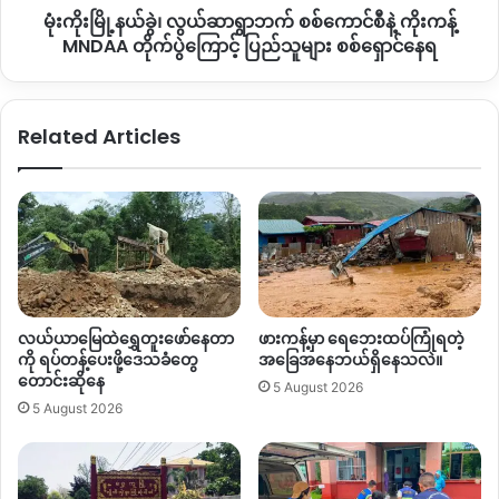
မုံးကိုးမြို့နယ်ခွဲ၊ လွယ်ဆာရွာဘက် စစ်ကောင်စီနဲ့ ကိုးကန့်
ကောင်စီ
နဲ့
MNDAA တိုက်ပွဲကြောင့် ပြည်သူများ စစ်ရှောင်နေရ
ကိုး
ကန့်
MNDAA
Related Articles
တိုက်ပွဲ
ကြောင့်
ပြည်
သူများ
စစ်
ရှောင်
နေရ
လယ်ယာမြေထဲရွှေတူးဖော်နေတာ
ဖားကန့်မှာ ရေဘေးထပ်ကြုံရတဲ့
ကို ရပ်တန့်ပေးဖို့ဒေသခံတွေ
အခြေအနေဘယ်ရှိနေသလဲ။
တောင်းဆိုနေ
5 August 2026
5 August 2026