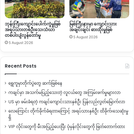
ဘုန်းကြီးကျောင်းပေါက်ကွဲမှုဖြစ်
မြစ်ကြီးနားမှာ ကျောင်းသား
အရပ်သားတစ်ဦးသေ၊သံဃာ
အချင်းချင်း ဓားထိုးမှုဖြစ်
တစ်ပါးပျံလွန်တော်မူ
5 August 2026
5 August 2026
Recent Posts
ရွှေကူမှာတိုက်ပွဲတွေ ဆက်ဖြစ်နေ
ကချင်မှာ အသက်မပြည့်သေးတဲ့ လူငယ်တွေ အကြမ်းဖက်မှုများလာ
US မှာ ဖမ်းခံရတဲ့ ကချင်ကျောင်းသားနှစ်ဦး ပြန်လည်လွတ်မြောက်လာ
လေကြောင်း တိုက်ခိုက်ခံရတာကြောင့် အရပ်သားနှစ်ဦး ထိခိုက်၊သေဆုံးမှု
ရှိ
VIP လိုင်းတွေကို မီးအပြည့်ပေးပြီး ပုံမှန်လိုင်းတွေကို ဖြတ်တောက်ထား