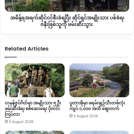
ရ
လှုပ်ရှားရာနယ်မြေဖြစ်တဲ့အတွက် ဒီပြန်ပေးဆွဲငွေခြိမ်းခြောက်
ပြီး
တောင်းခံနေရတဲ့ကိစ္စကိုလည်း ဖြေရှင်းပေးကြဖို့ ဒေသခံတွေကပြော
အမိန့်ရအရက်ဆိုင်ဝင်စီးခံရပြီး ဆိုင်ရှင်အမျိုးသား ပစ်ခံရ၊
ဆိုင်ရှင်
ပါတယ်။
အမျိုးသား
ဇနီးဖြစ်သူကို ဖမ်းဆီးသွား
ပစ်
ခံရ၊
ဇနီး
Copy URL
Related Articles
ဖြစ်
သူ
ကို
ဖမ်းဆီး
သွား
လမုန်ဇွပ်ဂိတ်မှာ အမျိုးသား ၅ ဦး
ပူတာအိုမှာ ခရမ်းချဉ်သီးတစ်လုံး
ဖမ်းဆီးခံရ၊ စစ်ဆေးရေး ပိုတင်း
ကျပ် ၁,၀၀၀ အထိ ဈေးတက်
ကြပ်လာ
3 August 2026
3 August 2026