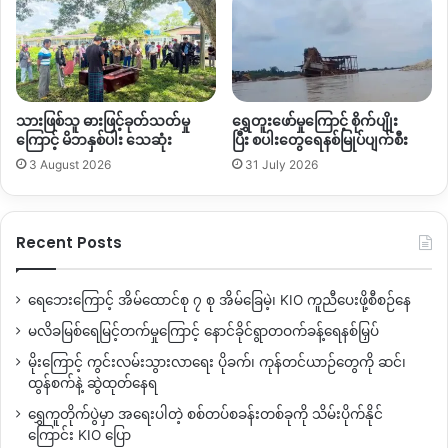
သားဖြစ်သူ ဓားဖြင့်ခုတ်သတ်မှု
ရွှေတူးဖော်မှုကြောင့် စိုက်ပျိုး
ကြောင့် မိဘနှစ်ပါး သေဆုံး
ပြီး စပါးတွေရေနစ်မြုပ်ပျက်စီး
3 August 2026
31 July 2026
Recent Posts
ရေဘေးကြောင့် အိမ်ထောင်စု ၇ စု အိမ်ခြေမဲ့၊ KIO ကူညီပေးဖို့စီစဉ်နေ
မလိခမြစ်ရေမြင့်တက်မှုကြောင့် နောင်ခိုင်ရွာတဝက်ခန့်ရေနစ်မြှပ်
မိုးကြောင့် ကွင်းလမ်းသွားလာရေး ပိုခက်၊ ကုန်တင်ယာဉ်တွေကို ဆင်၊
ထွန်စက်နဲ့ ဆွဲထုတ်နေရ
ရွှေကူတိုက်ပွဲမှာ အရေးပါတဲ့ စစ်တပ်စခန်းတစ်ခုကို သိမ်းပိုက်နိုင်
ကြောင်း KIO ပြော