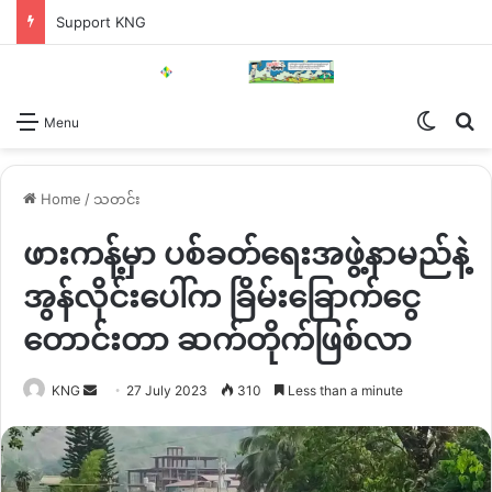
Support KNG
Switch
Se
Menu
Home
/
သတင်း
ဖားကန့်မှာ ပစ်ခတ်ရေးအဖွဲ့နာမည်နဲ့
အွန်လိုင်းပေါ်က ခြိမ်းခြောက်ငွေ
တောင်းတာ ဆက်တိုက်ဖြစ်လာ
Send
KNG
27 July 2023
310
Less than a minute
an
email