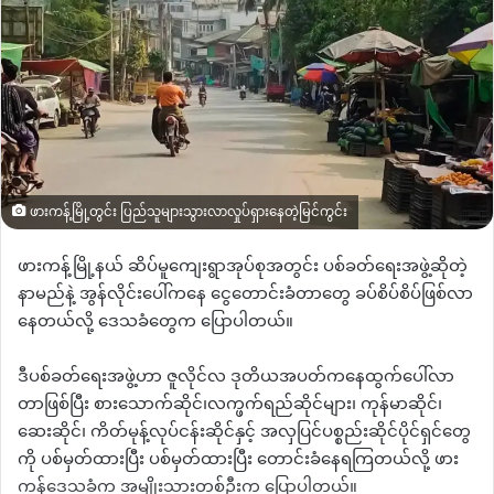
ဖားကန့်မြို့တွင်း ပြည်သူများသွားလာလှုပ်ရှားနေတဲ့မြင်ကွင်း
ဖားကန့်မြို့နယ် ဆိပ်မူကျေးရွာအုပ်စုအတွင်း ပစ်ခတ်ရေးအဖွဲ့ဆိုတဲ့
နာမည်နဲ့ အွန်လိုင်းပေါ်ကနေ ငွေတောင်းခံတာတွေ ခပ်စိပ်စိပ်ဖြစ်လာ
နေတယ်လို့ ဒေသခံတွေက ပြောပါတယ်။
ဒီပစ်ခတ်ရေးအဖွဲ့ဟာ ဇူလိုင်လ ဒုတိယအပတ်ကနေထွက်ပေါ်လာ
တာဖြစ်ပြီး စားသောက်ဆိုင်၊လက္ဖက်ရည်ဆိုင်များ၊ ကုန်မာဆိုင်၊
ဆေးဆိုင်၊ ကိတ်မုန့်လုပ်ငန်းဆိုင်နှင့် အလှပြင်ပစ္စည်းဆိုင်ပိုင်ရှင်တွေ
ကို ပစ်မှတ်ထားပြီး ပစ်မှတ်ထားပြီး တောင်းခံနေရကြတယ်လို့ ဖား
ကန့်ဒေသခံက အမျိုးသားတစ်ဦးက ပြောပါတယ်။