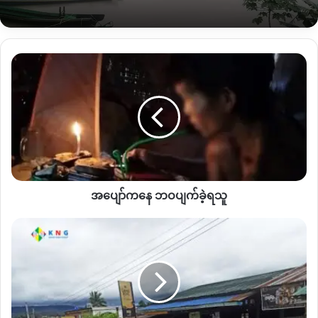
ပေါ်လာတဲ့အတွက် ဒေသခံတွေ၊စျေးသည်တွေအတွက် လုံခြုံမှုမရှိ
တော့ဘူးလို့ ဒေသခံတွေကပြောပါတယ်။
အပျော်
ဒီကိစ္စနဲ့ပတ်သက်ပြီး ဖားကန့်ကာကွယ်ရေးတပ်ဖွဲ့အနေနဲ့တော့ ပြည်
ကနေ
သူများအပေါ် ခြိမ်းခြောက်ငွေညစ်နေတဲ့ ပျူစောထီးနာမည်ခံထားတဲ့
ဘဝ
အဖွဲ့နဲ့ ပစ်ခတ်ရေးနာမည်ခံထားတဲ့အဖွဲ့အားလုံးကို ဖော်ထုတ်ဖမ်းဆီး
ပျက်
ခဲ့
ရမိရေး ဆောင်ရွက်နေတယ်လို့ ဆိုပါတယ်။
ရသူ
“သူတို့က တစ်ဖွဲ့တည်းလို့ မဆိုနိုင်ဘူးဗျ၊ ခုက အွန်လိုင်း ငွေညစ်မှု
တွေပေါ့၊ အမြန်ဆုံး ဖမ်းနိုင်အောင် ကြိုးစားနေပါတယ်”လို့ ဖားကန့်
ကာကွယ်ရေးတပ်ဖွဲ့ဝင်တစ်ဦးကပြောပါတယ်။
အပျော်ကနေ ဘဝပျက်ခဲ့ရသူ
အမိန့်
လက်ရှိဖားကန့်မှာ ပြန်ပေးဆွဲငွေခြိမ်းခြောက်တောင်းခံနေသူတွေ
ရ
ဟာ စီးပွားရေးအင်အားရှိတဲ့ Bar တွေ၊ ဟိုတယ်တွေ၊ ကျောက်မျက်
အရက်
လုပ်ငန်းရှင်ကြီးတွေဆီမှာ ခြိမ်းခြောက်တာမရှိဘဲ စျေးသည်များကို
ဆိုင်
သာ ပစ်မှတ်ထားတောင်းခံနေတာပါ။
ဝင်
စီး
ခံ
ဖားကန့်မြို့နယ်မှာ စစ်တပ်/ရဲ၊ KIA၊ PDF နှင့် ရှမ်းနီလက်နက်ကိုင်တို့