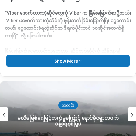
“Viber ဖောက်ထားတဲ့ဆိုင်တွေကို Viber က ခြိမ်းခြောက်စာပို့တယ်၊
Viber မဖောက်ထားတဲ့ဆိုင်ကို ဖုန်းဆက်ခြိမ်းခြောက်ပြီး ငွေတောင်း
တယ်၊ ငွေတောင်းခံရတဲ့ဆိုင်က ဒီရက်ပိုင်းတင် ၁၀ဆိုင်အထက်ရှိ
လာပြီ” လို့ ပြောပါတယ်။
ခြိမ်းခြောက်ငွေတောင်းသူတွေဟာ ဆိုင်တစ်ဆိုင်ကို သိန်းရာချီ
တောင်းနေပြီး ငွေမလွှဲပေးပါက ပစ်ခတ်မှုအထိ ဖြစ်လာနိုင်တယ်ဆို
Show More
ပြီး ခြိမ်းခြောက်တာတွေရှိတယ်လို့ သူကဆက်ပြောပါတယ်။
ဖားကန့်မှာ ပြီးခဲ့တဲ့လကုန်ပိုင်း မြို့မလဖက်ရည်ဆိုင်ပိုင်ရှင် ဦးသိန်း
လွင်ဖမ်းဆီးခံလိုက်ရပြီးနောက် ဦးသိန်းလွင်ပြန်လည်လွှတ်မြောက်
လာဖို့ ကူညီပေးမယ်ဆိုပြီး ပွဲစားလုပ်ပေးတဲ့ ပျူခေါင်းဆောင် ဗိုလ်
စောမောင်ဆိုသူကို ဒီလထဲမှာ ကာကွယ်ရေးတပ်ဘက်က ဖမ်းဆီး
သတင်း
လိုက်ပါတယ်။
မလိခမြစ်ရေမြင့်တက်မှုကြောင့် နောင်ခိုင်ရွာတဝက်
ခန့်ရေနစ်မြှပ်
ဗိုလ်စောမောင်ဖမ်းခံလိုက်ပြီးနောက် တစ်ပတ်အကြာမှာဘဲ ပစ်ခတ်
ရေးအဖွဲ့နာမည်နဲ့ အွန်လိုင်းကနေခြိမ်းခြောက်ငွေတောင်းတဲ့အဖွဲ့ ထပ်