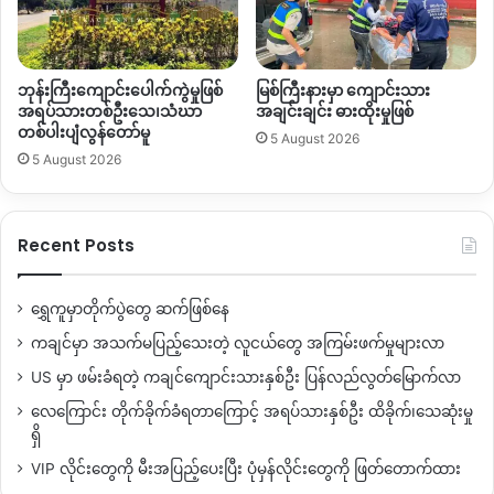
ဘုန်းကြီးကျောင်းပေါက်ကွဲမှုဖြစ်
မြစ်ကြီးနားမှာ ကျောင်းသား
အရပ်သားတစ်ဦးသေ၊သံဃာ
အချင်းချင်း ဓားထိုးမှုဖြစ်
တစ်ပါးပျံလွန်တော်မူ
5 August 2026
5 August 2026
Recent Posts
ရွှေကူမှာတိုက်ပွဲတွေ ဆက်ဖြစ်နေ
ကချင်မှာ အသက်မပြည့်သေးတဲ့ လူငယ်တွေ အကြမ်းဖက်မှုများလာ
US မှာ ဖမ်းခံရတဲ့ ကချင်ကျောင်းသားနှစ်ဦး ပြန်လည်လွတ်မြောက်လာ
လေကြောင်း တိုက်ခိုက်ခံရတာကြောင့် အရပ်သားနှစ်ဦး ထိခိုက်၊သေဆုံးမှု
ရှိ
VIP လိုင်းတွေကို မီးအပြည့်ပေးပြီး ပုံမှန်လိုင်းတွေကို ဖြတ်တောက်ထား