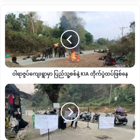
“
ရှမ်းနီလူသစ်စုဆောင်းလို့မိုးညှင်းမြို့ခံတွေ ကြောက်လန့်နေရတယ်။
ဝါ
ပြီးတော့ လူငယ်တွေဆိုလည်း ဘယ်မှသွားမရ ကြောက်နေရ
ရာ
တယ်
”
လို့ ပြောပါတယ်။
ဇွ
ပ်
ကျေးရွာ
ဖမ်းဆီးခံရတဲ့ထဲမှာ အိမ်ထောင်သည် လူလတ်ပိုင်းလည်းပါဝင်ပြီး
မှာ
အသက် ၃၀ ဝန်းကျင် အများဆုံးဖြစ်တယ်လို့ သိရပါတယ်။
ပြည်သူ့စစ်
နဲ့
မိုးညှင်းမြို့ဟာ မြစ်ကြီးနား
–
မန္တလေး ပြည်ထောင်စုလမ်းမ ပေါ်မှာ
KIA
တည်ရှိပြီး ခရိုင်ရုံးစိုက်ရာမြို့ဖြစ်ပြီး မိုးညှင်းမြို့နယ်၊ မိုးကောင်းမြို
ဝါရာဇွပ်ကျေးရွာမှာ ပြည်သူ့စစ်နဲ့ KIA တိုက်ပွဲထပ်ဖြစ်နေ
တိုက်ပွဲ
နယ်၊ဖားကန့်မြို့နယ်ပါဝင်သလို ဒီနေရာတွေမှာ
SNA
ပူးပေါင်းတပ်၊
ထပ်
ဖြစ်
လိုင်
KPDF
တပ်တို့အဓိက စစ်ရေးလှုပ်ရှားတဲ့ နေရာဖြစ်ပါတယ်။
နေ
ဇာ
မှာ
ဒါကြောင့် စစ်တပ်အာဏာသိမ်းပြီးနောက် လက်ကိုင်နှစ်ဖက်တပ်
Positive
ဘက်က တပ်သားစုဆောင်းတာတွေ မကြာခနကြုံတွေ့နေကြရတာ
Vibe
လည်းဖြစ်ပါတယ်။
Zone
လူငယ်
အ
မိုးညှင်းမြို့ ရွာသစ်ကုန်းရပ်ကွက်ရှိ တက္တသိုလ်လမ်းပေါ်က ဘိလီ
ဖွဲ့