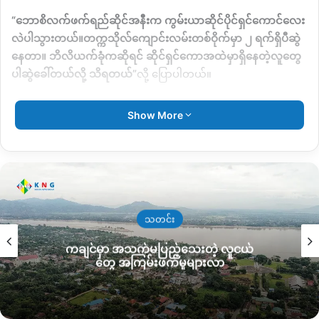
“
ဘောစိလက်ဖက်ရည်ဆိုင်အနီးက ကွမ်းယာဆိုင်ပိုင်ရှင်ကောင်လေး
လဲပါသွားတယ်။တက္ကသိုလ်ကျောင်းလမ်းတစ်ဝိုက်မှာ ၂ ရက်ရှိပီဆွဲ
နေတာ။ ဘိလိယက်ခုံကဆိုရင် ဆိုင်ရှင်ကောအထဲမှာရှိနေတဲ့လူတွေ
ပါဆွဲခေါ်တယ်လို့ သိရတယ်
”
လို့ ပြောပါတယ်။
စစ်ကောင်စီတပ်နဲ့
SNA
ပူးပေါင်းတပ်ဟာ မိုးညှင်းမြို့တွင်း၊မြို့ပြင်
Show More
နေရာတစ်ချို့မှာ ခုလိုရှောင်တခင်ဝင်ဖမ်းဆီးတာရှိပေမယ့် ဒီတစ်
ကြိမ်ဖမ်းဆီးခံရမှု
(
၂
)
ရက်အတွင်း ၅၀ ဦးဝန်းကျင်ရှိနိုင်တယ်လို့
ဒေသခံတွေ သုံးသပ်နေကြပါတယ်။
ဒါ့အပြင်
SNA
တပ်နဲ့နီးစပ်သူပြောပြချက်အရ ဒီရက်ပိုင်းဖမ်းဆီးရမိ
သူ တွေကို စစ်သင်တန်းပို့ဖို့ ပြင်ဆင်နေတယ်လို့လည်း ဆိုပါတယ်။
သတင်း
ကချင်မှာ အသက်မပြည့်သေးတဲ့ လူငယ်
မိုးညှင်းမြို့ထဲမှာ ခုလိုလူငယ်တွေကို
SNA
ပူးပေါင်းတပ်က မကြာခန
တွေ အကြမ်းဖက်မှုများလာ
လိုက်လံဖမ်းဆီးနေတာကြောင့်
လူငယ်တွေသွားလာရေးပိုခက်ခဲလာ
သလို
တစ်ဖက်မှာ ပြည်သူတွေလည်း ကြောက်လန့်နေရတယ်လို့ မိုး
ညှင်းမြို့ ဒေသခံအမျိုးသမီးတစ်ဦး ခုလိုပြောပါတယ်။