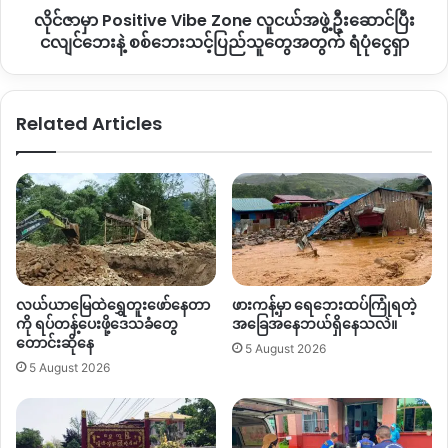
ယက်ဆိုင်ရယ် ဖူဆယ်ကွင်းရယ် နောင်စွန်းရပ်ကွက် အရှေ့စုရပ်
လိုင်ဇာမှာ Positive Vibe Zone လူငယ်အဖွဲ့ဦးဆောင်ပြီး
ဦး
ကွက်က လူငယ်အများအပြား ခေါ်ဆောင်သွားတယ်လို့ သိရတယ်။
ဆောင်
ငလျင်ဘေးနဲ့ စစ်ဘေးသင့်ပြည်သူတွေအတွက် ရံပုံငွေရှာ
ပြီး
ငလျင်
By – Zami
ဘေး
Related Articles
နဲ့
စစ်
Copy URL
ဘေး
သင့်
ပြည်
သူ
တွေ
အတွက်
ရံပုံ
လယ်ယာမြေထဲရွှေတူးဖော်နေတာ
ဖားကန့်မှာ ရေဘေးထပ်ကြုံရတဲ့
ငွေ
ကို ရပ်တန့်ပေးဖို့ဒေသခံတွေ
အခြေအနေဘယ်ရှိနေသလဲ။
ရှာ
တောင်းဆိုနေ
5 August 2026
5 August 2026