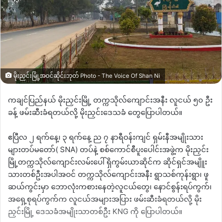
မိုးညှင်းမြို့အဝင်ဆိုင်းဘုတ် Photo - The Voice Of Shan Ni
ကချင်ပြည်နယ် မိုးညှင်းမြို့ တက္ကသိုလ်ကျောင်းအနီး လူငယ် ၅၀ ဦး
ခန့် ဖမ်းဆီးခံရတယ်လို့ မိုးညှင်းဒေသခံ တွေပြောပါတယ်။
ဧပြီလ ၂ ရက်နေ့၊ ၃ ရက်နေ့ ည ၇ နာရီဝန်းကျင် ရှမ်းနီအမျိုးသား
များတပ်မတော်
( SNA)
တပ်နဲ့ စစ်ကောင်စီပူးပေါင်းအဖွဲ့က မိုးညှင်း
မြို့တက္ကသိုလ်ကျောင်းလမ်းပေါ် ရှိကွမ်းယာဆိုင်က ဆိုင်ရှင်အမျိူး
သားတစ်ဦးအပါအဝင် တက္ကသိုလ်ကျောင်းအနီး ရွာသစ်ကုန်းရွာ၊ ဖူ
ဆယ်ကွင်းမှာ ဘောလုံးကစားနေတဲ့လူငယ်တွေ၊ နောင်စွန်းရပ်ကွက်၊
အ‌ရှေ့စုရပ်ကွက်က လူငယ်အများအပြား ဖမ်းဆီးခံရတယ်လို့ မိုး
ညှင်းမြို့ ဒေသခံအမျိုးသာတစ်ဦး
KNG
ကို ပြောပါတယ်။