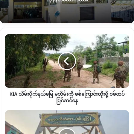
KIA
သိမ်းပိုက်
နယ်မြေ
မ
ဘိ
ပြီးခဲ့တဲ့ မေလ ၉ ရက်နေ့ကတော့ ထီးချိုင့်မြို့ထဲကို အိမ်စီးကားတွေ၊
မ်း
Express
ကားတွေအပြင် စစ်ကားတွေပါဝင်တဲ့ ယာဉ်အစီးရေ ၃၀၀
ကို
ကျော် ဝင်ရောက်လာခဲ့တယ်လို့ ကာကွယ်ရေးတပ် နဲ့ နီးစပ်တဲ့
စစ်ကြောင်း
သတင်းရင်းမြစ်တွေက ပြောပါတယ်။
ထိုး
KIA သိမ်းပိုက်နယ်မြေ မဘိမ်းကို စစ်ကြောင်းထိုးဖို့ စစ်တပ်
ဖို့
စစ်တပ်
ပြင်ဆင်နေ
အဲဒီယာဉ်တန်းထဲမှာ ကျောင်းဝန်ထမ်းတွေ၊ ဘဏ်ဝန်ထမ်းတွေ၊ ဌာန
ပြင်ဆင်
ဆိုင်ရာဝန်ထမ်းတွေနဲ့ သက်ဆိုင်တဲ့ယာဉ်တွေပါ ပါဝင်လာတာ
နေ
င
ကြောင့် စစ်ရေးလှုပ်ရှားမှုတစ်ခုတည်းမဟုတ်ဘဲ အုပ်ချုပ်ရေး
အိုး
ယန္တရား ပြန်လည်လည်ပတ်နိုင်ဖို့ ပြင်ဆင်လာတာလို့ ဒေသခံတွေက
ရွာ
သုံးသပ်နေကြပါတယ်။
ဒေသခံ