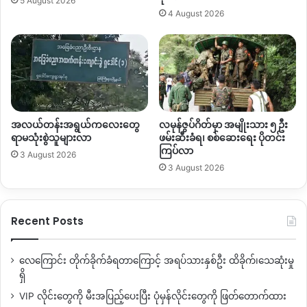
5 August 2026
4 August 2026
Copy URL
အလယ်တန်းအရွယ်ကလေးတွေ
လမုန်ဇွပ်ဂိတ်မှာ အမျိုးသား ၅ ဦး
ရာမသုံးစွဲသူများလာ
ဖမ်းဆီးခံရ၊ စစ်ဆေးရေး ပိုတင်း
ကြပ်လာ
3 August 2026
3 August 2026
Recent Posts
လေကြောင်း တိုက်ခိုက်ခံရတာကြောင့် အရပ်သားနှစ်ဦး ထိခိုက်၊သေဆုံးမှု
ရှိ
VIP လိုင်းတွေကို မီးအပြည့်ပေးပြီး ပုံမှန်လိုင်းတွေကို ဖြတ်တောက်ထား