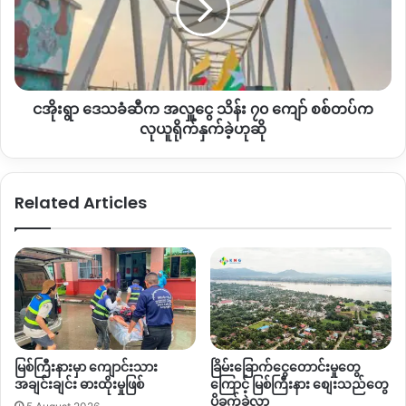
ဆီက
အလှူ
စစ်တပ်ထောက်ခံတဲ့
Telegram
ချန်နယ်တချို့မှာလည်း ထီးချိုင့်မြို့
ငွေ
ကို ပြန်လည်တည်ဆောက်ဖို့နဲ့ မြို့ပြယန္တရားတွေ ပြန်လည် လည်ပတ်
သိန်း
နိုင်ဖို့ ဌာနဆိုင်ရာတွေ စတင်ဝင်ရောက်နေပြီလို့ ရေးသားဖော်ပြနေကြ
၇၀
ပါတယ်။
ငအိုးရွာ ဒေသခံဆီက အလှူငွေ သိန်း ၇၀ ကျော် စစ်တပ်က
ကျော်
စစ်တပ်
လုယူရိုက်နှက်ခဲ့ဟုဆို
က
ထီးချိုင့်မြို့ဟာ ပြီးခဲ့တဲ့လပိုင်းတွေအတွင်း တိုက်ပွဲပြင်းထန်ခဲ့တဲ့
လုယူ
ဒေသတစ်ခုဖြစ်ခဲ့ပြီး စစ်တပ်ဘက်က မြို့ကို ပြန်လည်ထိန်းချုပ်ခဲ့
ရိုက်
ပြီးနောက်ပိုင်း အုပ်ချုပ်ရေးယန္တရား ပြန်ဖော်ဆောင်ဖို့ ကြိုးပမ်းမှုတွေ
Related Articles
နှက်
ပိုမိုမြင်တွေ့လာရတာပါ။
ခဲ့
ဟု
ဆို
ဒါပေမယ့် အခုလို အုပ်ချုပ်ရေးပိုင်း ပြန်လည်အသက်ဝင်လာဖို့
ပြင်ဆင်မှုတွေ မြင်တွေ့လာနေချိန်မှာပဲ ထီးချိုင့်
–
ကသာလမ်းပိုင်းမှာ
တိုက်ပွဲဆက်ဖြစ်နေသေးတာကြောင့် ဒေသတွင်း လုံခြုံရေးနဲ့ စစ်ရေး
တင်းမာမှုတွေ ဆက်လက်စောင့်ကြည့်နေရဆဲဖြစ်တယ်လို့
ကာကွယ်ရေးတပ်ဖွဲ့နဲ့ နီးစပ်သူတွေက ပြောဆိုနေကြပါတယ်။
မြစ်ကြီးနားမှာ ကျောင်းသား
ခြိမ်းခြောက်ငွေတောင်းမှုတွေ
အချင်းချင်း ဓားထိုးမှုဖြစ်
ကြောင့် မြစ်ကြီးနား စျေးသည်တွေ
By – အမိုး
ပိုခက်ခဲလာ