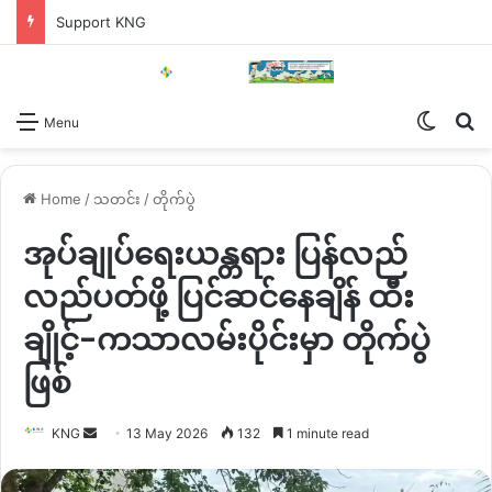
Support KNG
Switch
Se
Menu
Home
/
သတင်း
/
တိုက်ပွဲ
အုပ်ချုပ်ရေးယန္တရား ပြန်လည်
လည်ပတ်ဖို့ ပြင်ဆင်နေချိန် ထီး
ချိုင့်-ကသာလမ်းပိုင်းမှာ တိုက်ပွဲ
ဖြစ်
Send
KNG
13 May 2026
132
1 minute read
an
email