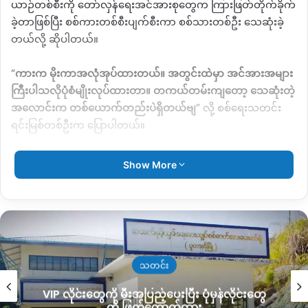
ယာဉ်တစ်စီးကို တော်လှန်ရေးအင်အားစုတွေက ကြားဖြတ်တိုက်ခိုက်
ခဲ့တာဖြစ်ပြီး စစ်ကားတစ်စီးပျက်စီးကာ
စစ်သားတစ်ဦး သေဆုံးခဲ့
တယ်လို့ ဆိုပါတယ်။
“
ကားက မိုးကာအလုံအုပ်ထားတယ်။ အတွင်းထဲမှာ အင်အားအများ
ကြီးပါသလိုပုံစံမျိုးလုပ်ထားတာ။ တကယ်တမ်းကျတော့ သေဆုံးတဲ့
အလောင်းက တစ်ယောက်တည်းပဲရှိတယ်ဗျ
”
လို့ စစ်ရေးသတင်း
ရင်းမြစ်တစ်ဦးက ပြောပါတယ်။
နောက်ထပ် ဒေသခံတစ်ဦးကလည်း
“
သူတို့တွေ တိုက်ခိုက်ခံရတာ။
Show More
လမ်းမှာ ကြားဖြတ်တိုက်ခိုက်ခံရတာတဲ့။ ထီးချိုင့်နဲ့ ကသာကြား
ဘက်မှာပဲ၊ ရွာအတိအကျတော့ မသိဘူး။ ရိက္ခာသယ်တဲ့ကားလို့ သိရ
တယ်
”
လို့ ပြောပါတယ်။
လက်ရှိမှာတော့ တိုက်ပွဲဖြစ်ပွားခဲ့တဲ့ နေရာအတိအကျနဲ့ နှစ်ဖက်
ထိခိုက်မှုအသေးစိတ်ကို သီးခြားအတည်ပြုနိုင်ခြင်းမရှိသေးဘဲ
သတင်း
ဒေသတွင်း စစ်ရေးတင်းမာမှုတွေ ဆက်လက်ရှိနေတယ်လို့ သိရပါ
VIP လိုင်းတွေကို မီးအပြည့်ပေးပြီး ပုံမှန်လိုင်းတွေ
တယ်။
ကို ဖြတ်တောက်ထား