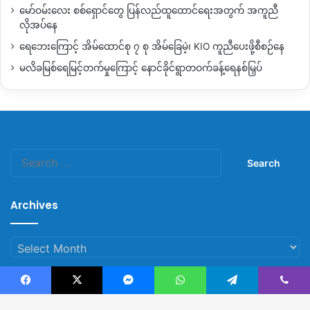
မော်ဝမ်းလေး စစ်ရှောင်တွေ ပြန်လည်ထူထောင်ရေးအတွက် အကူညီ
လိုအပ်နေ
ရေဘေးကြောင့် အိမ်ထောင်စု ၇ စု အိမ်ခြေမဲ့၊ KIO ကူညီပေးဖို့စီစဉ်နေ
မလိခမြစ်ရေမြင့်တက်မှုကြောင့် နောင်ခိုင်ရွာတဝက်ခန့်ရေနစ်မြှပ်
Search
for:
Archives
Archives
Facebook
X
Messenger
WhatsApp
Telegram
Viber
© Copyright 2023, All Rights Reserved |
Kachin News Group