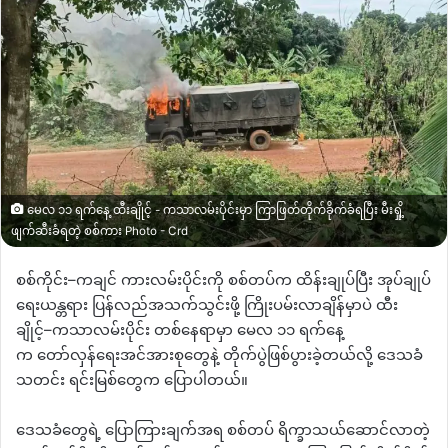
မေလ ၁၁ ရက်နေ့ ထီးချိုင့် - ကသာလမ်းပိုင်းမှာ ကြာဖြတ်တိုက်ခိုက်ခံရပြီး မီးရှို့
ဖျက်ဆီးခံရတဲ့ စစ်ကား Photo - Crd
စစ်ကိုင်း
–
ကချင်
ကားလမ်းပိုင်းကို
စစ်တပ်က ထိန်းချုပ်ပြီး
အုပ်ချုပ်
ရေးယန္တရား ပြန်လည်အသက်သွင်းဖို့ ကြိုးပမ်းလာချိန်မှာပဲ ထီး
ချိုင့်
–
ကသာလမ်းပိုင်း တစ်နေရာမှာ
မေလ ၁၁ ရက်နေ့
က
တော်လှန်ရေးအင်အားစုတွေနဲ့ တိုက်ပွဲဖြစ်ပွားခဲ့တယ်လို့ ဒေသခံ
သတင်း ရင်းမြစ်တွေက ပြောပါတယ်။
ဒေသခံတွေရဲ့ ပြောကြားချက်အရ
စစ်တပ်
ရိက္ခာသယ်ဆောင်လာတဲ့