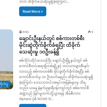
ဘက် ထိခိုက်သေဆုံးမှုရှိခဲ့ကြောင်း…
Read More »
KNG
9
ချောင်းဦးနယ်တွင် စစ်ကားတစ်စီး
မိုင်းဆွဲတိုက်ခိုက်ခံရပြီး ထိခိုက်
သေဆုံးမှု ၁၀ဦးခန့်ရှိ
စစ်ကိုင်းတိုင်းဒေသကြီး ချောင်းဦးမြို့နယ်တွင် စစ်
ကောင်စီတပ်အရာရှိတစ်ချို့နှင့် တပ်သားများစီးနှင်း
လာသည့် စစ်ကားတစ်စီး မိုင်းခွဲတိုက်ခိုက်ခံရပြီး စစ်
ကောင်စီဘက်မှ ၁၀ ဦးထက်မနည်း ထိခိုက်သေဆုံးမှုရှိ
ခဲ့ကြောင်း ဒေသသတင်းအရင်းအမြစ်များမှ သိရ
ိုက်ပွဲ
သည်။ ယနေ့ နံနက်၉နာရီဝန်းကျင်တွင် စစ်ကောင်စီ
အဖွဲ့သည် မြင်းမူဘက်သို့သွားရန် အိမ်စီးကား
Alphard ပုံစံ NOAX-5I…