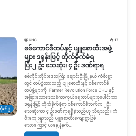
KNG
17
စစ်ကောင်စီတပ်နှင့် ပျူစောထီးအဖွဲ့
များ ဒရုန်းဖြင့် တိုက်ခိုက်ခံရ
ပြီး၂ ဦး သေဆုံး၊ ၄ ဦး ဒဏ်ရာရ
စစ်ကိုင်းတိုင်းဒေသကြီး ချောင်းဦးမြို့နယ် ကံဇီးရွာ
တွင် တပ်စွဲထားသည့် ပျူစောထီးနှင့် စစ်ကောင်စီ
တပ်ဖွဲ့များကို Farmer Revolution Force CHU နှင့်
အခြားသောဒေသခံကာကွယ်ရေးတပ်များစုပေါင်းကာ
ဒရုန်းဖြင့် တိုက်ခိုက်ခဲ့ရာ စစ်ကောင်စီဘက်က ၂ဦး
ိုက်ပွဲ
သေဆုံးကာ ၄ ဦးဒဏ်ရာရရှိခဲ့သည်ဟု သိရသည်။ ကံ
ဇီးကျေးရွာသည် ပျူစောထီးကျေးရွာဖြစ်
သောကြောင့် ယနေ့ နံနက်…