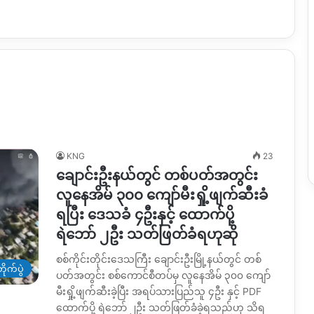
KNG
23
ချောင်းဦးနယ်တွင် တစ်ပတ်အတွင်း
လူနေအိမ် ၃၀၀ ကျော်မီးရှို့ဖျက်ဆီးခံ
ရပြီး ဒေသခံ ၄ဦးနှင့် ထောက်ပို့
ရဲဘော် ၂ဦး သတ်ဖြတ်ခံရဟုဆို
စစ်ကိုင်းတိုင်းဒေသကြီး ချောင်းဦးမြို့နယ်တွင် တစ်
ိုက်ပွဲ
ပတ်အတွင်း စစ်ကောင်စီတပ်မှ လူနေအိမ် ၃၀၀ ကျော်
မီးရှို့ဖျက်ဆီးခဲ့ပြီး အရပ်သားပြည်သူ ၄ဦး နှင့် PDF
ထောက်ပို့ ရဲဘော် ၂ဦး သတ်ဖြတ်ခံခဲ့ရသည်ဟု သိရ