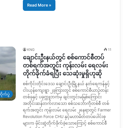
Read More »
KNG
11
ချောင်းဦးနယ်တွင် စစ်ကောင်စီတပ်
တစ်ရက်အတွင်း ကုန်းလမ်း ရေလမ်း
တိုက်ခိုက်ခံရပြီး သေဆုံးမှုရှိဟုဆို
စစ်ကိုင်းတိုင်းဒေသ ချောင်းဦးမြို့နယ် နတ်ရေကန်နှင့်
ငါးယုန်ကျေးရွာ ၂ခုကြားတွင် စစ်ကောင်စီယာဉ်တန်း
ိုက်ပွဲ
တစ်ခုနှင့် ပခုက္ကူဘက်မှ ချင်းတွင်းမမြစ်ကြောင်း
အတိုင်းဆန်တက်လာသော စစ်သင်္ဘောကိုတစ်စီ တစ်
ရက်အတွင်း ကုန်းလမ်း ရေလမ်း ၂နေရာတွင် Farmer
Revolution Force CHU နှင့်မဟာမိတ်တပ်ပေါင်းစု
များက မိုင်းဆွဲတိုက်ခိုက်ခဲ့သောကြောင့် စစ်ကောင်စီ