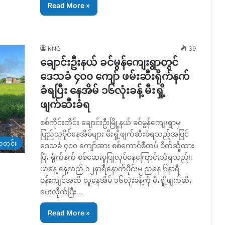
Read More »
KNG
39
ချောင်းဦးနယ် ခင်မွန်ကျေးရွာတွင်
ဒေသခံ ၄၀၀ ကျော် ဖမ်းဆီးရိုက်နက်
ခံရပြီး နေအိမ် ၁၆လုံးခန့် မီးရှို့
ဖျက်ဆီးခံရ
စစ်ကိုင်းတိုင်း ချောင်းဦးမြို့နယ် ခင်မွန်ကျေးရွာမှ
ပြည်သူပိုင်နေအိမ်များ မီးရှို့ဖျက်ဆီးခံရသည့်အပြင်
တင်း
ဒေသခံ ၄၀၀ ကျော်အား စစ်ကောင်စီတပ် ပိတ်ဆို့ထား
ပြီး ရိုက်နက် စစ်ဆေးမှုပြုလုပ်နေကြောင်းသိရသည်။
ယနေ့ နေ့လည် ၁၂နာရီနောက်ပိုင်းမှ ညနေ ၆နာရီ
ဝန်းကျင်အထိ လူနေအိမ် ၁၆လုံးခန့်ကို မီးရှို့ဖျက်ဆီး
ပေးလိုက်ပြီး…
Read More »