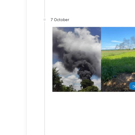
7 October
သ