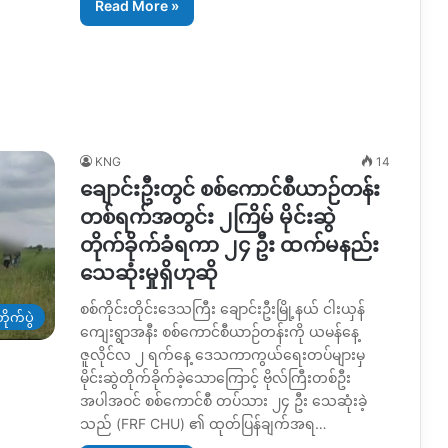
Read More »
KNG
14
ချောင်းဦးတွင် စစ်ကောင်စီယာဉ်တန်း
တစ်ရက်အတွင်း ၂ကြိမ် မိုင်းဆွဲ
တိုက်ခိုက်ခံရကာ ၂၄ ဦး ထက်မနည်း
သေဆုံးမှုရှိဟုဆို
စစ်ကိုင်းတိုင်းဒေသကြီး ချောင်းဦးမြို့နယ် ငါးယှန်
ိုက်ပွဲ
ကျေးရွာအနီး စစ်ကောင်စီယာဉ်တန်းကို ယမန်နေ့
ဇူလိုင်လ ၂ ရက်နေ့ ဒေသကာကွယ်ရေးတပ်များမှ
မိုင်းဆွဲတိုက်ခိုက်ခဲ့သောကြောင့် ဗိုလ်ကြီးတစ်ဦး
အပါအဝင် စစ်ကောင်စီ တပ်သား ၂၄ ဦး သေဆုံးခဲ့
သည် (FRF CHU) ၏ ထုတ်ပြန်ချက်အရ…