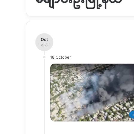
Oct
- 2022 -
18 October
တ