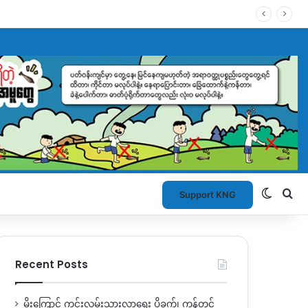
Switch
Se
Support KNG
Recent Posts
မိုးကြောင့် ကွင်းလမ်းသွားလာရေး ပိုခက်၊ ကုန်တင်