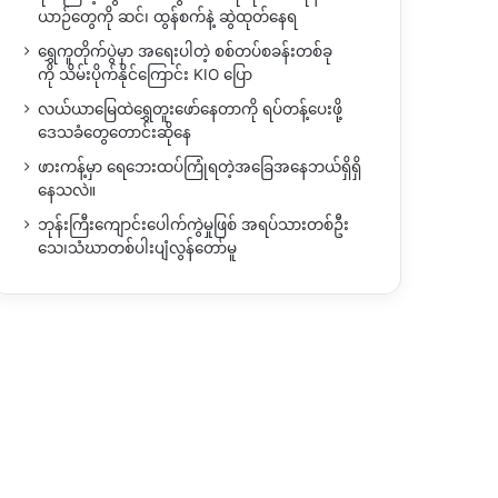
ယာဉ်တွေကို ဆင်၊ ထွန်စက်နဲ့ ဆွဲထုတ်နေရ
ရွှေကူတိုက်ပွဲမှာ အရေးပါတဲ့ စစ်တပ်စခန်းတစ်ခု
ကို သိမ်းပိုက်နိုင်ကြောင်း KIO ပြော
လယ်ယာမြေထဲရွှေတူးဖော်နေတာကို ရပ်တန့်ပေးဖို့
ဒေသခံတွေတောင်းဆိုနေ
ဖားကန့်မှာ ရေဘေးထပ်ကြုံရတဲ့အခြေအနေဘယ်ရှိရှိ
နေသလဲ။
ဘုန်းကြီးကျောင်းပေါက်ကွဲမှုဖြစ် အရပ်သားတစ်ဦး
သေ၊သံဃာတစ်ပါးပျံလွန်တော်မူ