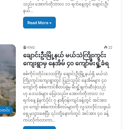
သည်။ အောက်တိုဘာလ ၁၁ ရက်နေ့တွင် ချောင်းဦး
နယ်…
Read More »
KNG
22
ချောင်းဦးမြို့နယ် မယ်သဲကြိုးကွင်း
ကျေးရွာမှ နေအိမ် ၄၀ ကျော်မီးရှို့ခံရ
စစ်ကိုင်းတိုင်းဒေသကြီး ချောင်းဦးမြို့နယ်ရှိ မယ်သဲ
ကြိုးကွင်း‌ကျေးရွာတွင် ပြည်သူပိုင် နေအိမ်များ ၄၀
ကျော်ကို စစ်ကောင်စီတပ်ဖွဲ့မှ မီးရှို့ဖျက်ဆီးခဲ့သည်
ဟု ဒေသခံများ ပြောသည်။ အောက်တိုဘာလ ၁၁
ရက်နေ့ နံနက်ပိုင်း ၇ နာရီဝန်းကျင်ခန့်တွင် အင်အား
၃၀ ကျော် စစ်ကောင်စီတပ်များကို လူသားဒိုင်းသဖွယ်
တင်း
ရှေ့မှသွားစေပြီး ၎င်းတို့နောက်တွင် အင်အား ၄၀ ခန့်
ကပ်လိုက်လာကာ…