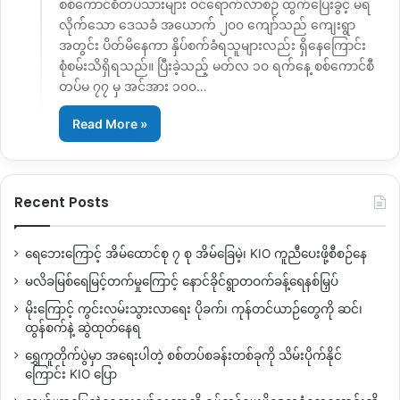
စစ်ကောင်စီတပ်သားများ ဝင်ရောက်လာစဉ် ထွက်ပြေးခွင့် မရ
လိုက်သော ဒေသခံ အယောက် ၂၀၀ ကျော်သည် ကျေးရွာ
အတွင်း ပိတ်မိနေကာ နှိပ်စက်ခံရသူများလည်း ရှိနေကြောင်း
စုံစမ်းသိရှိရသည်။ ပြီးခဲ့သည့် မတ်လ ၁၀ ရက်နေ့ စစ်ကောင်စီ
တပ်မ ၇၇ မှ အင်အား ၁၀၀…
Read More »
Recent Posts
ရေဘေးကြောင့် အိမ်ထောင်စု ၇ စု အိမ်ခြေမဲ့၊ KIO ကူညီပေးဖို့စီစဉ်နေ
မလိခမြစ်ရေမြင့်တက်မှုကြောင့် နောင်ခိုင်ရွာတဝက်ခန့်ရေနစ်မြှပ်
မိုးကြောင့် ကွင်းလမ်းသွားလာရေး ပိုခက်၊ ကုန်တင်ယာဉ်တွေကို ဆင်၊
ထွန်စက်နဲ့ ဆွဲထုတ်နေရ
ရွှေကူတိုက်ပွဲမှာ အရေးပါတဲ့ စစ်တပ်စခန်းတစ်ခုကို သိမ်းပိုက်နိုင်
ကြောင်း KIO ပြော