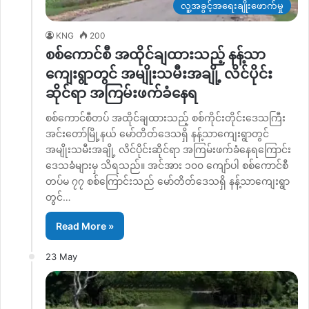
လူ့အခွင့်အရေးချိုးဖောက်မှု
KNG
200
စစ်ကောင်စီ အထိုင်ချထားသည့် နန့်သာ
ကျေးရွာတွင် အမျိုးသမီးအချို့ လိင်ပိုင်း
ဆိုင်ရာ အကြမ်းဖက်ခံနေရ
စစ်ကောင်စီတပ် အထိုင်ချထားသည့် စစ်ကိုင်းတိုင်းဒေသကြီး
အင်းတော်မြို့နယ် မော်တိတ်ဒေသရှိ နန့်သာကျေးရွာတွင်
အမျိုးသမီးအချို့ လိင်ပိုင်းဆိုင်ရာ အကြမ်းဖက်ခံနေရကြောင်း
ဒေသခံများမှ သိရသည်။ အင်အား ၁၀၀ ကျော်ပါ စစ်ကောင်စီ
တပ်မ ၇၇ စစ်ကြောင်းသည် မော်တိတ်ဒေသရှိ နန့်သာကျေးရွာ
တွင်…
Read More »
23 May