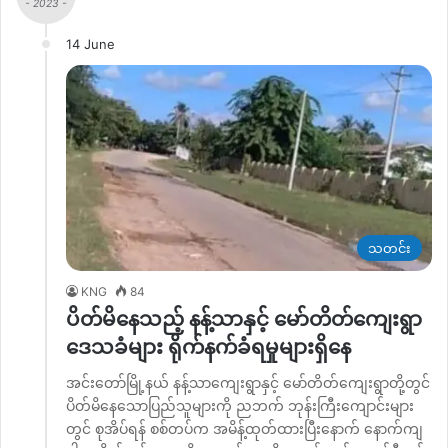
- 2023 -
14 June
သတင်း
KNG
84
ပိတ်မိနေသည့် နန့်သာနှင့် မော်တိတ်ကျေးရွာ
ဒေသခံများ ရိုက်နက်ခံရမှုများရှိနေ
အင်းတော်မြို့နယ် နန့်သာကျေးရွာနှင့် မော်တိတ်ကျေးရွာတို့တွင်
ပိတ်မိနေသောပြည်သူများကို ညဘက် ဘုန်းကြီးကျောင်းများ
တွင် စုအိပ်ရန် စစ်တပ်က အမိန့်ထုတ်ထားပြီးနောက် နောက်ကျ