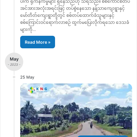
ပါက ရိုက်နက်မှုများ ရှိနေသည်ဟု သိရသည်။ စစ်ကောင်စီတပ်
အင်အားအလုံးအရင်းဖြင့် တပ်စွဲနေသော နန့်သာကျေးရွာနှင့်
မော်တိတ်ကျေးရွာတို့တွင် စစ်တပ်ထောက်ခံသူများနှင့်
စစ်ကြောင်းဝင်ရောက်လာစဉ် ထွက်မပြေးလိုက်ရသော ဒေသခံ
များကို…
Read More »
May
- 2023 -
25 May