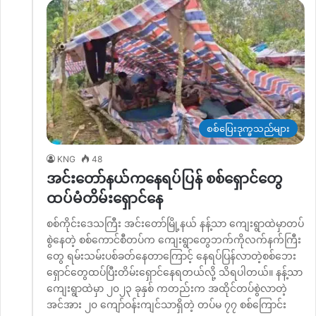
စစ်ပြေးဒုက္ခသည်များ
KNG
48
အင်းတော်နယ်ကနေရပ်ပြန် စစ်ရှောင်တွေ
ထပ်မံတိမ်းရှောင်နေ
စစ်ကိုင်းဒေသကြီး အင်းတော်မြို့နယ် နန့်သာ ကျေးရွာထဲမှာတပ်
စွဲနေတဲ့ စစ်ကောင်စီတပ်က ကျေးရွာတွေဘက်ကိုလက်နက်ကြီး
တွေ ရမ်းသမ်းပစ်ခတ်နေတာကြောင့် နေရပ်ပြန်လာတဲ့စစ်ဘေး
ရှောင်တွေထပ်ပြီးတိမ်းရှောင်နေရတယ်လို့ သိရပါတယ်။ နန့်သာ
ကျေးရွာထဲမှာ ၂၀၂၃ ခုနှစ် ကတည်းက အထိုင်တပ်စွဲလာတဲ့
အင်အား ၂၀ ကျော်ဝန်းကျင်သာရှိတဲ့ တပ်မ ၇၇ စစ်ကြောင်း