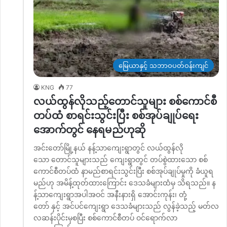
မြေယာနှင့် သဘာဝပတ်ဝန်းကျင်
KNG
77
လယ်ထွန်လိုသည့်တောင်သူများ စစ်ကောင်စီ
တပ်ထံ စာရင်းသွင်းပြီး စစ်အုပ်ချုပ်ရေး
အောက်တွင် နေရမည်ဟုဆို
အင်းတော်မြို့နယ် နန့်သာကျေးရွာတွင် လယ်ထွန်လို
သော တောင်သူများသည် ကျေးရွာတွင် တပ်စွဲထားသော စစ်
ကောင်စီတပ်ထံ နာမည်စာရင်းသွင်းပြီး စစ်အုပ်ချုပ်မှုကို ခံယူရ
မည်ဟု အမိန့်ထုတ်ထားကြောင်း ဒေသခံများထံမှ သိရသည်။ န
န့်သာကျေးရွာအပါအဝင် အနီးနားရှိ အောင်းကုန်း၊ တုံ့
တော် နှင့် အင်ပင်ကျေးရွာ ဒေသခံများသည် လွန်ခဲ့သည့် မတ်လ
လဆန်းပိုင်းမှစပြီး စစ်ကောင်စီတပ် ဝင်ရောက်လာ