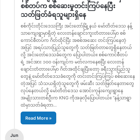
စစ်တပ်က စစ်ဆေးမှုတင်းကြပ်နေပြီး
သတ်ဖြတ်ခံရသူများရှိနေ
စစ်ကိုင်းတိုင်းဒေသကြီး အင်းတော်မြို့နယ် မော်တိတ်ဒေသ နန့်
သာကျေးရွာမှာရှိတဲ့ လေးတန်ချောင်းကူးတံတားပေါ်မှာ စစ်
ကောင်စီတပ်က ဂိတ်ထိုင်ပြီး အစစ်အဆေး တင်းကြပ်နေတဲ့
အပြင် အရပ်သားပြည်သူတွေကို သတ်ဖြတ်တာတွေရှိနေတယ်
လို့ အင်းတော်ဒေသခံတွေက ပြောပါတယ်။ စစ်ကောင်စီတပ်
ရဲ့ အင်အား ၁၀၀ ဝန်းကျင်က မတ်လကနေစပြီး လေးတန်
ချောင်းတံတားပေါ်မှာ ဂိတ်အထိုင်ချပြီးတော့ ခရီးသွားပြည်သူ
တွေနဲ့ မော်တိတ်ဒေသခံတွေကို တင်းတင်းကြပ်ကြပ် စစ်ဆေးနေ
တဲ့အပြင် သံသယရှိတဲ့သူတွေကို ဖမ်းဆီး သတ်ဖြတ်နေတာတွေ
လုပ်နေတယ်လို့ မော်တိတ်ဒေသ အောင်းကုန်းကျေးရွာနေ
အမျိုးသားတစ်ဦးက KNG ကိုအခုလိုပြောပါတယ်။ “နန့်သာရွာ
ထဲမှာသတ်ခံရတာ…
Read More »
Jun