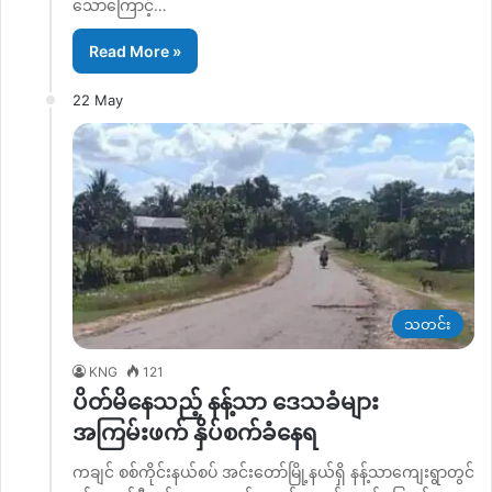
သောကြောင့်…
Read More »
22 May
သတင်း
KNG
121
ပိတ်မိနေသည့် နန့်သာ ဒေသခံများ
အကြမ်းဖက် နှိပ်စက်ခံနေရ
ကချင် စစ်ကိုင်းနယ်စပ် အင်းတော်မြို့နယ်ရှိ နန့်သာကျေးရွာတွင်