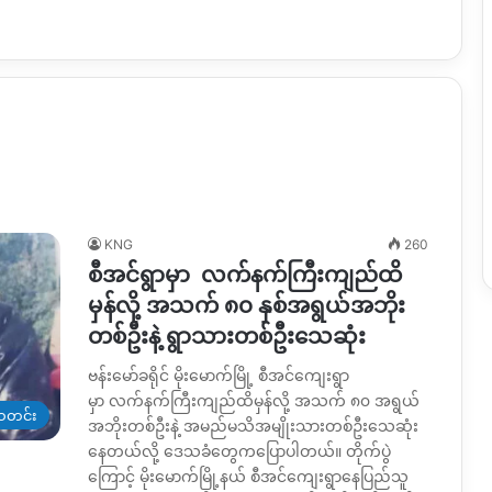
KNG
260
စီအင်ရွာမှာ လက်နက်ကြီးကျည်ထိ
မှန်လို့ အသက် ၈၀ နှစ်အရွယ်အဘိုး
တစ်ဦးနဲ့ ရွာသားတစ်ဦးသေဆုံး
ဗန်းမော်ခရိုင် မိုးမောက်မြို့ စီအင်ကျေးရွာ
မှာ လက်နက်ကြီးကျည်ထိမှန်လို့ အသက် ၈၀ အရွယ်
တင်း
အဘိုးတစ်ဦးနဲ့ အမည်မသိအမျိုးသားတစ်ဦးသေဆုံး
နေတယ်လို့ ဒေသခံတွေကပြောပါတယ်။ တိုက်ပွဲ
ကြောင့် မိုးမောက်မြို့နယ် စီအင်ကျေးရွာနေပြည်သူ