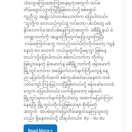
သံတွေမကြာခဏကြားနေရတဲ့အတွက် ထပ်မံ
တိမ်းရှောင်သွားကြပြီဖြစ်တယ်လို့ စစ်ရှောင်
ကူညီသူ အမျိုးသားတစ်ယောက်က ပြောပါတယ်။
“သူတို့က လေယာဉ်ကွင်းနဲ့ ကပ်တော့ ပစ်သံတွေ မခံ
နိုင်လောက်အောင်ပစ်နေကြတဲ့အတွက် မံစီမြို့နယ် မံ
သာရွာဘက်ကို အများကြီးထွက်ပြေးသွားကြပြီ၊
လမ်းကြောင်းတွေ ကလည်းထပ်ပိတ်လိုက်တော့ ကျန်
နေတဲ့ ၈၀ လောက် ဘယ်မှထွက်လို့မရဘူး ဖြစ်နေ
တယ်”လို့ပြောပါတယ်။ စစ်တပ်ဘက်က တိုက်ပွဲ
ဖြစ်ပွားနေတဲ့ မိုးမောက်နဲ့ မံစီမြို့ဘက်ကို ဗန်းမောက်
မြို့တွင်းတပ်က အမြှောက်လက်နက်ကြီးတွေနဲ့ နေ့
ည မပြတ်တိုက်ဆက် စစ်ကူပစ်ခတ်ပေးနေတာ တစ်
ပတ်ကျော် ကြာမြင့်လာပြီဖြစ်တယ်လို့ ဗန်းမော်ဒေသခံ
တွေက ပြောပါတယ်။ လက်ရှိမှာတော့ ဗန်းမော်
မြို့တွင်းမှာလက်နက်ကြီးသံတွေ အဆက်မပြတ်ကြား
နေရပြီး မြို့တွင်းတိုက်ပွဲဖြစ်လာမှာ စိုးရိမ်တဲ့
အတွက် ထပ်မံထွက်ပြေးတိမ်းရှောင်နေကြသူတွေ
လည်း ရှိနေတယ်လို့ သိရပါတယ်။ By – Bu Bu
Read More »