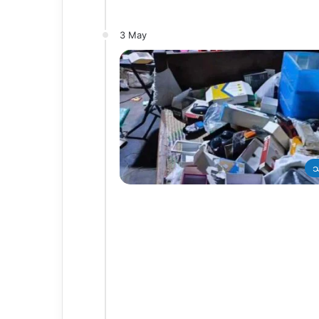
3 May
သ