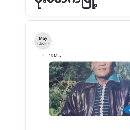
May
- 2024 -
13 May
သ