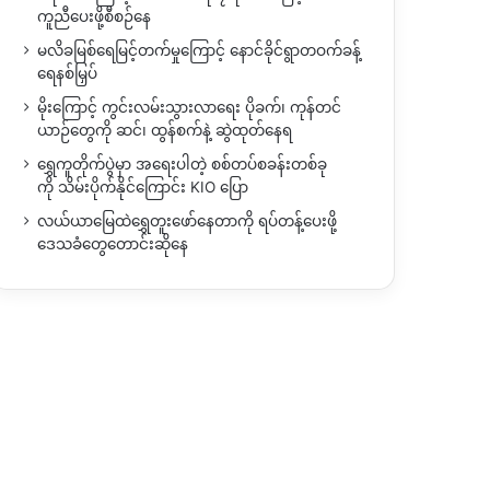
ကူညီပေးဖို့စီစဉ်နေ
မလိခမြစ်ရေမြင့်တက်မှုကြောင့် နောင်ခိုင်ရွာတဝက်ခန့်
ရေနစ်မြှပ်
မိုးကြောင့် ကွင်းလမ်းသွားလာရေး ပိုခက်၊ ကုန်တင်
ယာဉ်တွေကို ဆင်၊ ထွန်စက်နဲ့ ဆွဲထုတ်နေရ
ရွှေကူတိုက်ပွဲမှာ အရေးပါတဲ့ စစ်တပ်စခန်းတစ်ခု
ကို သိမ်းပိုက်နိုင်ကြောင်း KIO ပြော
လယ်ယာမြေထဲရွှေတူးဖော်နေတာကို ရပ်တန့်ပေးဖို့
ဒေသခံတွေတောင်းဆိုနေ