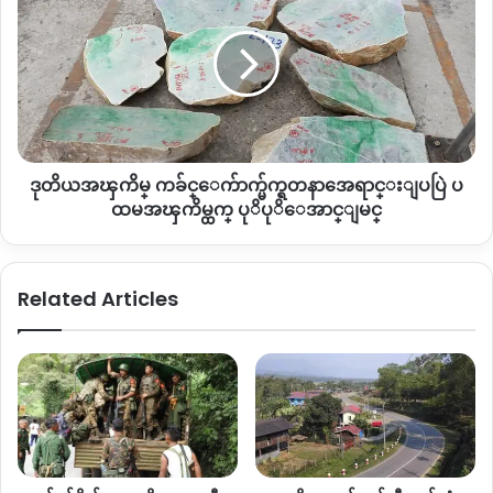
ေျပာဆုိခဲ့ေသာ္လည္း တစ္သွ်ဴးငွက္ေပ်ာစုိက္ဧကသည္ ပိုမ္ို
က္
ယ
မ်ားျပားလာေၾကာင္း စစ္တမ္းမ်ားအရ ဝို္င္းေမာ္ျမိဳ႕နယ္တြင္
ဆုိ
အၾ
င္
တစ္သွ်ဴးစိုက္ဧကေပါင္း ၁ သိန္းေက်ာ္ရိွေၾကာင္း သိရသည္။
ကိ
ရာ
မ္
အ
က
စုိး
ခ်
ရ
Copy URL
င္ေ
ဌာန
ဒုတိယအၾကိမ္ ကခ်င္ေက်ာက္မ်က္ရတနာအေရာင္းျပပြဲ ပ
က်ာ
မွ
က္
ထမအၾကိမ္ထက္ ပုိပုိေအာင္ျမင္
စိ
မ်
စ
က္
စ္ေ
ရတနာ
Related Articles
ဆာ
အေ
င္
ရာ
ရြ
င္းျ
က္ေ
ပ
ပးျ
ပြဲ
ခ
ပ
င္း
ထ
မ
မ
ရွိေ
အၾ