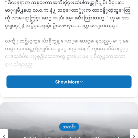
“ ဒီေနရာက သစ္ေတာၾကိဳးဝိုင္းထဲပါတယ္ဆုိျပီး ဝိုင္းေ
မာ္ျမိဳ႕နယ္ လ.ဝ.က နဲ႔ သစ္ေတာ္ရံုးက တာဝန္ရိွတဲ့သူေတြ
ကို လာေရာက္ကြင္းဆင္းျပီး ဖမ္းဆီး သြားတယ္။” ဟု ေအာ
င္ျမင္(၂) အုပ္ခ်ဳပ္ေရးမွဴး ဦးေဇာ္ေဘာက္က ေျပာသည္။
လက္ရိွ တစ္သွ်ဴးငွက္ေပ်ာစိုက္ရန္ ေဖာ္ေဆာင္ေနသည့္ ေျမဧ
ကမွာ ၅၀၀ခန္႔ရိွျပီး ေျမငွားရမ္းမႈကို ကုမၼဏီမ်ားႏွင့္
ေဒသခံမ်ား ႏွစ္ဦးသေဘာတူ ငွားရမ္းမႈ ျပဳလုပ္ၾကေၾကာ
င္း သိရသည္။
“ သူတို႔အခ်င္းခ်င္းငွားၾကတာျဖစ္တယ္။ က်ေနာ္တုိ႔ အုပ္ခ်ဳပ္ေ
Show More
ရးအေနနဲ႔ေတာ့ ဒါေတြ လိုက္ပါေဆာင္ရြက္လုိ႔ မသင္ေ့တာ္ဘူး။
တစ္ခါတစ္ေလ ေျမငွားခ အဆင္မေျပတဲ့အခါဆုိရင္ေတာ့ အုပ္ခ်ဳ
ပ္ေရးမွဴးေျပာေပးပါအံုးဆုိ ေျပာေပးလုိက္တယ္။” ဟု အု
ပ္ခ်ဳပ္ေရးမွဴး ဦးေဇာ္ေဘာက္ကဆုိသည္။
တစ္သွ်ဴးငွက္ေပ်ာစို္က္ပ်ိဳးလာသည့္အတြက္ ေဒသခံမ်ားအတြက္ ေကာ
သတင်း
င္းက်ိဳးထက္ ဆုိးက်ိဳးသည္သာ ပိုမ်ားေနသည့္အတြက္ တစ္သွ်ဴးငွက္ေ