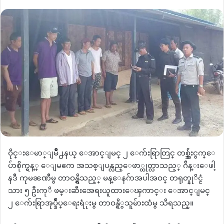
an
email
ဝိုင္းေမာ္ျမိဳ႕နယ္ ေအာင္ျမင္ ၂ ေက်းရြာတြင္ တစ္သွ်ဴးငွက္ေ
ပ်ာစိုက္ရန္္ ေျမဧက အသစ္ျပန္လည္ေဖာ္ထုတ္လာသည့္ ဂ်ိန္းေဖါ့
နဒီ ကုမၼဏီမွ တာဝန္ရွိသည့္ မန္ေနဂ်ာအပါအဝင္ တရုတ္နုိင္ငံ
သား ၅ ဦးကုိ ဖမ္းဆီးအေရးယူထားေၾကာင္း ေအာင္ျမင္
၂ ေက်းရြာအုပ္ခ်ဳပ္ေရးရံုးမွ တာဝန္ရိွသူမ်ားထံမွ သိရသည္။