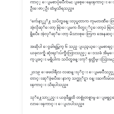
ကာင့္ ေျမစာပုံၿပိဳက်မႈ ျဖစ္ေနေၾကာင္း 
ဦးေဇာ္ဦး ထံမွသိရသည္။
“က်ေနာ္တုိ႔ သပိတ္စခန္းလုပ္ရတာက ကုမၸဏီေတြက
အဲ့လိုဆုိေတာ့ ရြာေျမက ဝိတ္မႏုိင္ေတာ့ပဲ 
ရွိၿပီ။ အဲ့လုိဆုိေတာ့ မိသားစုေတြက အေနဆင္
အဆိုပါ ေဝွခါရပ္ကြက္ ၆ သည္ ျပည္နယ္ေျမစာရင
ယခုလက္ရွိ ဆုံးရႈံးပ်က္စီးသြားသည့္ ေဒသခံ အ
က္ျခင္း မရွိပါက သပိတ္စခန္းကုိ ရုတ္သိမ္းသ
၂၀၁၉ ေဖဖဝါရီလ လဆန္းပုိင္း ေျမၿပိဳသည့္အခ်ိန္မွ
တာင္းဆုိခဲ့ၿပီးေနာက္ သက္ဆုိင္ရာ ဝန္းႀကီးမ်ား
ၾကာင္း သိရပါသည္။
သုိ႔ေသာ္လည္း ယခုခ်ိန္အထိ တစ္စုံတစ္ရာမွ ေျဖရွ
လာေၾကာင္း ေျပာပါသည္။