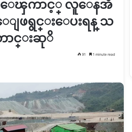
ေၾကာင့္ လူေနအိ
ု ေျဖရွင္းေပးရန္ သ
ေတာင္းဆုိ
91
1 minute read