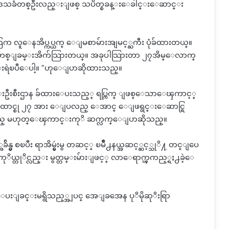
ေဒသခံတစ္ဦးလည္းျဖစ္ သပိတ္စခန္းေခါင္းေဆာင္း
 လူေနအိပ္ကပ္ယက္ ေျမစာမ်ားအျမင့္ႀကီး ပုံခ်ထားတယ္။
ရြာတစ္ျခမ္းအိက်သြားတယ္။ အခုပါသြားတာ ၂၇အိမ္ေလာက္
းရဲၿပီေပါ့။ ”ဟုေျပာဆိုထားသည္။
္းဦးစီးဌာန ခ်ထားေပးသည့္ ရပ္ကြက္ ျဖစ္ေသာေၾကာင့္
ိမ္ေထာင္စု ၂၇ အား ေျပလည္ ေအာင္ ေျဖရွင္းေဆာင္ရြ
ြားမည္ မဟုတ္ေၾကာင္းကုိ ဆက္လက္ေျပာဆိုသည္။
 စၿပီး ရာအိမ္မွဴးမွ တဆင့္ ၿမိဳ႕နယ္အဆင့္ဆင့္သုိ႔ တင္ျပေ
ကုိယ္တုိင္လည္း မွတ္တမ္းမ်ားျဖင့္ လာေရာက္ၾကည့္ရႈ႕ခဲ့ေ
င္ေပးျခင္းမရွိသည့္အျပင္ အေျခအေန ပုိမိုဆုိးရြာ