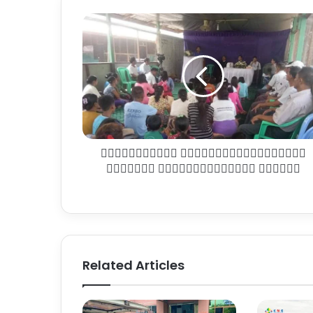
၀ိုု
င္းေ
မာ္
ခ
တ္
ခ်ိဳ
စ
စ္ေ
ရွာ
၀ိုုင္းေမာ္ ခတ္ခ်ိဳစစ္ေရွာင္စခ
င္
စ
န္းတြင္ စာေပေဟာေျပာပြဲ က်င္းပ
ခ
န္း
တြ
င္
စာေ
ပေ
Related Articles
ဟာေျ
ပာ
ပြဲ