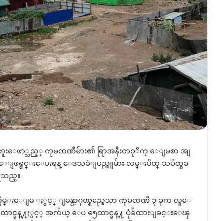
ိမ္းတူးေဖာ္သည့္ ကုမၸဏီမ်ား၏ ရြာအနီးတဝုိက္ ေျမစာ အျ
ုိ ေျဖရွင္းေပးရန္ ေဒသခံျပည္သူမ်ား လမ္းပိတ္ သပိတ္စခ
ရသည္။
ိမ္းေျမ ႏွင့္ ျမန္မာ့ဂုဏ္ရည္စေသာ ကုမၸဏီ ၃ ခုက လူေ
ေထာင္ခန္႔ႏွင့္ အက်ယ္ ေပ ၅ေထာင္ခန္႔ ပုံခ်ထားျခင္းေၾ