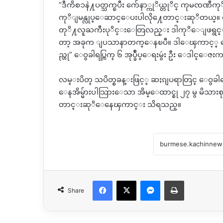
“ဒီကိစၥနဲ႔ပတ္သက္ၿပီး က်ေနာ္ကုိယ္တုိင္ ကုမ
ကုိျမန္လုပ္ေဆာင္ေပးပါလို႔ေတာင္းဆုိတယ္။
တုိ႔လူႀကီးပုိင္းေတြလည္း ဒါကုိေျဖရွင္း
တာ့ အခုက ျပသာနာတက္ေနၿပီ။ ဒါေၾကာင့္ ေဒ
ည္ဟု” ေဝွခါရပ္ကြက္ ၆ အုပ္ခ်ဳပ္ေရးမွဴး ဦး ေဒါင
လမ္းပိတ္ သပိတ္စခန္းဖြင့္ ဆႏၵျပရာတြင္ ေဝွခ
ေနအိမ္မ်ားပါသြားေသာ အိမ္ေထာင္စု ၂၇ မွ မိသားစု
တာင္းဆုိေနေၾကာင္း သိရသည္။
Facebook
X
Messenger
Print
Share