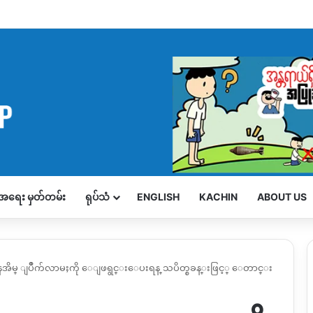
့်အရေး မှတ်တမ်း
ရုပ်သံ
ENGLISH
KACHIN
ABOUT US
 ျပိဳက်လာမႈကို ေျဖရွင္းေပးရန္ သပိတ္စခန္းဖြင့္ ေတာင္း