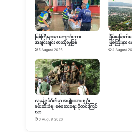
က်
င္း
ပ
မြစ်ကြီးနားမှာ ကျောင်းသား
ခြိမ်းခြောက်င
အချင်းချင်း ဓားထိုးမှုဖြစ်
မြစ်ကြီးနား 
5 August 2026
4 August 2
လမုန်ဇွပ်ဂိတ်မှာ အမျိုးသား ၅ ဦး
ဖမ်းဆီးခံရ၊ စစ်ဆေးရေး ပိုတင်းကြပ်
လာ
3 August 2026