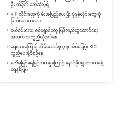
ဦး ထိခိုက်၊သေဆုံးမှုရှိ
VIP လိုင်းတွေကို မီးအပြည့်ပေးပြီး ပုံမှန်လိုင်းတွေကို
ဖြတ်တောက်ထား
မော်ဝမ်းလေး စစ်ရှောင်တွေ ပြန်လည်ထူထောင်ရေး
အတွက် အကူညီလိုအပ်နေ
ရေဘေးကြောင့် အိမ်ထောင်စု ၇ စု အိမ်ခြေမဲ့၊ KIO
ကူညီပေးဖို့စီစဉ်နေ
မလိခမြစ်ရေမြင့်တက်မှုကြောင့် နောင်ခိုင်ရွာတဝက်ခန့်
ရေနစ်မြှပ်