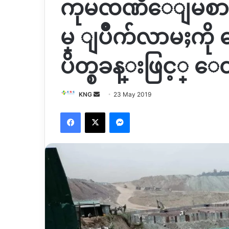
ကုမၸဏီေျမစာ
မ္ ျပိဳက်လာမႈကိ
ပိတ္စခန္းဖြင့္ 
Send
KNG
23 May 2019
an
Facebook
X
Messenger
email