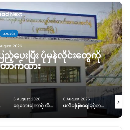
ead Next
သတင်း
August 2026
ည့်ပေးပြီး ပုံမှန်လိုင်းတွေကို
တောက်ထား
6 August 2026
6 August 2026
5 August
ကူညီလိုအပ်နေ
ရေဘေးကြောင့် အိမ်ထောင်စု ၇ စု အိမ်ခြေမဲ့၊ KIO ကူညီပေးဖို့စီစဉ်နေ
မလိခမြစ်ရေမြင့်တက်မှုကြောင့် နောင်ခိုင်ရွာတဝက်ခန့်ရေနစ်မြှပ်