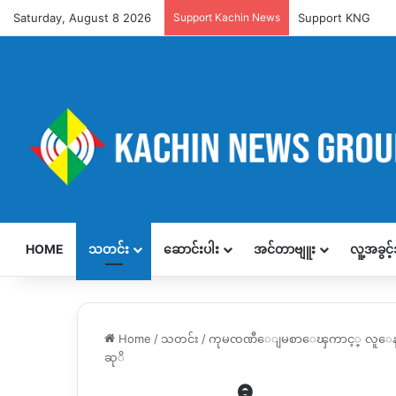
Saturday, August 8 2026
Support Kachin News
Support KNG
HOME
သတင်း
ဆောင်းပါး
အင်တာဗျူး
လူ့အခွင
Home
/
သတင်း
/
ကုမၸဏီေျမစာေၾကာင့္ လူေနအိမ္
ဆုိ