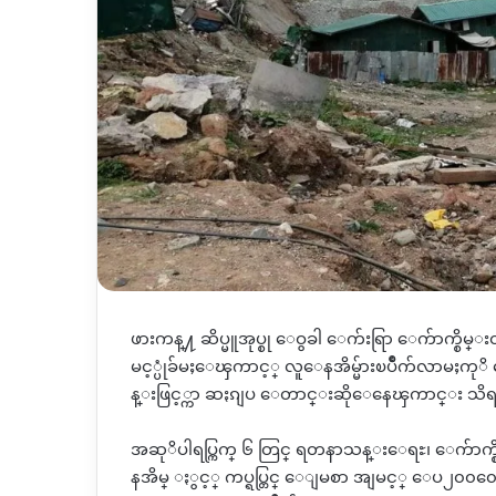
ဖားကန္႔ ဆိပ္မူအုပ္စု ေဝွခါ ေက်းရြာ ေက်ာက္စ
မင့္ပုံခ်မႈေၾကာင့္ လူေနအိမ္မ်ားၿပိဳက်လာမႈက
န္းဖြင့္ကာ ဆႏၵျပ ေတာင္းဆိုေနေၾကာင္း သိ
အဆုိပါရပ္ကြက္ ၆ တြင္ ရတနာသန္းေရႊ၊ ေက်ာက္စ
နအိမ္ ႏွင့္ ကပ္ရပ္တြင္ ေျမစာ အျမင့္ ေပ၂၀၀၀