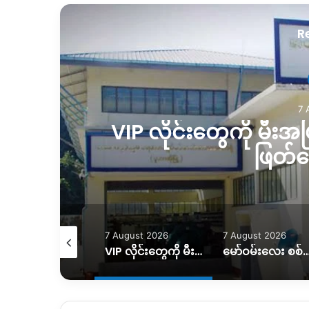
R
7 
စ်
VIP လိုင်းတွေကို မီးအပြ
ဖြတ်
August 2026
7 August 2026
7 August 2026
လေကြောင်း တိုက်ခိုက်ခံရတာကြောင့် အရပ်သားနှစ်ဦး ထိခိုက်၊သေဆုံးမှုရှိ
VIP လိုင်းတွေကို မီးအပြည့်ပေးပြီး ပုံမှန်လိုင်းတွေကို ဖြတ်တောက်ထား
မော်ဝမ်းလေး စစ်ရှောင်တွေ ပြန်လည်ထူထောင်ရေးအတွက် အ