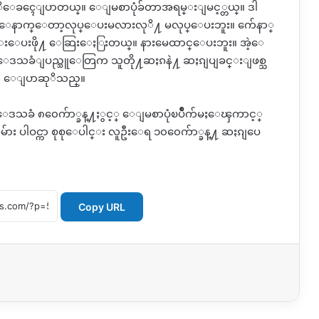
ၸဏီကုိေခၚေျပာတယ္။ ေျမစာပုံခ်တာအရမ္းျမင့္တယ္။ ဒါ
 ေနာက္ေတာ့လုပ္ေပးမလားလုိ႔ မလုပ္ေပးဘူး။ က်ေနာ္
ေပးဖို႔ ေဆြးေႏြးတယ္။ နားမေထာင္ေပးဘူး။ အဲ့ေ
သခံျပည္သူေတြက သူတို႔ဆႏၵနဲ႔ ဆႏၵျပျခင္းျဖစ္သ
္ေဇးက ေျပာဆုိသည္။
ါေဒသခံ ၈၀ေက်ာ္ခန္႔ႏွင့္ ေျမစာပုံၿပိဳက်မႈေၾကာင့္
မ်ား ပါဝင္ကာ စုစုေပါင္း လူဦးေရ ၁၀၀ေက်ာ္ခန္႔ ဆႏၵျပေ
Copy URL