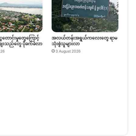
င္း
ဆုိ
ွေတောင်းမှုတွေကြောင့်
အလယ်တန်းအရွယ်ကလေးတွေ ရာမ
စျေးသည်တွေ ပိုခက်ခဲလာ
သုံးစွဲသူများလာ
026
3 August 2026