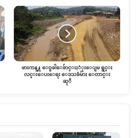
ဖား
ကန္႔
ေ
ဝွ
ခါေ
ခ်ာ
င္းႏံုးေျ
မ
ရွ
ဖားကန္႔ ေဝွခါေခ်ာင္းႏံုးေျမ ရွင္း
င္း
လ
လင္းေပးေရး ေဒသခံမ်ား ေတာင္း
င္းေ
ဆုိ
ပးေ
ရး
ေ
ဒသ
ခံ
မ်ား
ေ
တာ