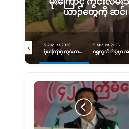
န့်
မိုးကြောင့် ကွင်းလမ်
ယာဉ်တွေကို ဆင်၊ 
August 2026
5 August 2026
5 August 2026
မလိခမြစ်ရေမြင့်တက်မှုကြောင့် နောင်ခိုင်ရွာတဝက်ခန့်ရေနစ်မြှပ်
မိုးကြောင့် ကွင်းလမ်းသွားလာရေး ပိုခက်၊ ကုန်တင်ယာဉ်တွေကို ဆင်၊ ထွန်စက်နဲ့ ဆွဲထုတ်နေရ
ဒူးေ
လး
ပါတီ
ေ
တာ
င္း
ဆုိ
ခ်