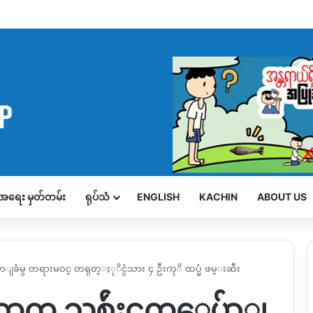
့်အရေး မှတ်တမ်း
ရုပ်သံ
ENGLISH
KACHIN
ABOUT US
်ာျခံမွ တရားမဝင္ တရုတ္ႏုိင္ငံသား ၄ ဦးကုိ ထပ္မံ ဖမ္းဆီး
က္ သစ္သွ်ဴးငွက္ေပ်ာျ