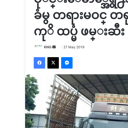
ခံမွ တရားမဝင္ တရု
ကုိ ထပ္မံ ဖမ္းဆီး
Send
KNG
27 May 2019
an
Facebook
X
Messenger
email