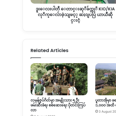
က္
ဒူးေလးပါတီ ေတာင္းဆုိခ်က္ကုိ KIO/KIA
ကုိ
KIO/KIA
လုိက္ေလ်ာခဲ့သျဖင့္ ဆႏၵျပပြဲ ယာယီဆို
လုိ
င္းငံ့
က္ေ
လ်ာ
ခဲ့
သျ
ဖ
Related Articles
င့္
ဆႏၵျ
ပ
ပြဲ
ယာယီ
ဆို
င္း
ငံ့
လမုန်ဇွပ်ဂိတ်မှာ အမျိုးသား ၅ ဦး
ပူတာအိုမှာ ခ
ဖမ်းဆီးခံရ၊ စစ်ဆေးရေး ပိုတင်းကြပ်
၁,၀၀၀ အထိ
လာ
3 August 2