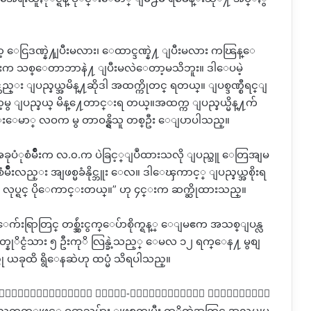
ေငြဒဏ္နဲ႔ျပီးမလား၊ ေထာင္ဒဏ္နဲ႔ ျပီးမလား ကၽြန္ေ
္းက သစ္ေတာဘာနဲ႔ ျပီးမလဲေတာ့မသိဘူး။ ဒါေပမဲ့
လည္း ျပည္နယ္အမိန္႔ဆိုဒါ အထက္ကိုတင္ ရတယ္။ ျပစ္ဒဏ္စီရင္ျ
ေတာ့မွ ျပည္နယ္ မိန္႔ေတာင္းရ တယ္။အထက္က ျပည္နယ္မိန္႔က်
င္းေမာ္ လဝက မွ တာဝန္ရွိသူ တစ္ဦး ေျပာပါသည္။
္ အခုပံုစံမ်ိဳးက လ.၀.က ပဲခြင့္ျပဳထားသလို ျပည္သူ ေတြအျမ
ံုစံမ်ိဳးလည္း အျဖစ္မခံနိုင္ဘူး ေလ။ ဒါေၾကာင့္ ျပည္နယ္အစိုးရ
ားသား လုပ္ရင္ ပိုေကာင္းတယ္။” ဟု ၄င္းက ဆက္ဆိုထားသည္။
်းရြာတြင္ တစ္သွ်ဴးငွက္ေပ်ာစိုက္ရန္္ ေျမဧက အသစ္ျပန္လ
္နုိင္ငံသား ၅ ဦးကုိ လြန္ခဲ့သည့္ ေမလ ၁၂ ရက္ေန႔ မွစျ
ည္ဟု ယခုထိ ရွိေနဆဲဟု ထပ္မံ သိရပါသည္။
ငံသားအမ်ားစုမွာ တရုတ္-ျမန္မာနယ္စပ္ ကန္ပုိင္တီ
ွတ္ျဖင့္ ဝင္လာသူမ်ား ျဖစ္ၾကျပီး ထုိထဲအတြင္ အလုပ္လုပ္