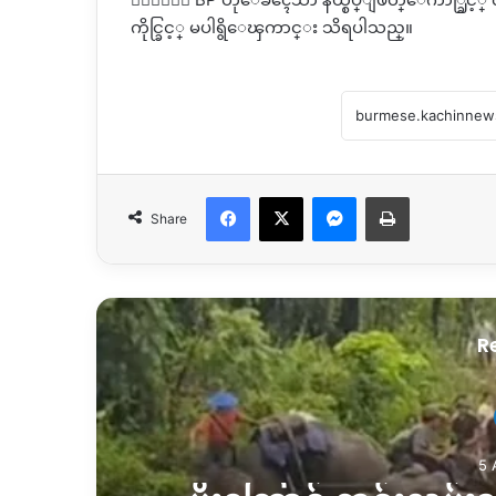
ကိုင္ခြင့္ မပါရွိေၾကာင္း သိရပါသည္။
Facebook
X
Messenger
Print
Share
R
5 