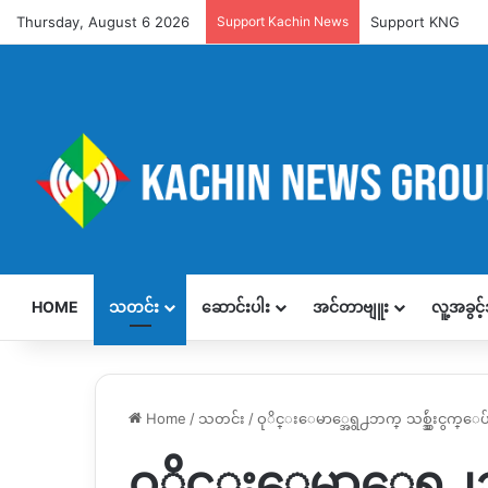
Thursday, August 6 2026
Support Kachin News
Support KNG
HOME
သတင်း
ဆောင်းပါး
အင်တာဗျူး
လူ့အခွင
Home
/
သတင်း
/
ဝုိင္းေမာ္အေရွ႕ဘက္ သစ္သွ်ဴးငွက္ေပ
ဝုိင္းေမာ္အေရွ႕ဘ