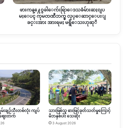
မ်ား
ဖားကန္႔ေဝွခါေက်းရြာေဒသခံမ်ားဆႏၵျပ
ဆႏၵျ
ပ
မႈေပၚ ကုမၸဏီဘက္မွ လုပ္ေဆာင္ေပးျ
မႈေ
ခင္းအား အားရမႈ မရွိေသးဟုဆုိ
ပၚ
ကု
မၸ
ဏီ
ဘ
က္
မွ
လု
ပ္ေ
ဆာ
င္ေ
ပးျ
ခ
င္း
ရမ်းချဉ်သီးတစ်လုံး ကျပ်
သားဖြစ်သူ ဓားဖြင့်ခုတ်သတ်မှုကြောင့်
အား
 ဈေးတက်
မိဘနှစ်ပါး သေဆုံး
အား
ရမႈ
026
3 August 2026