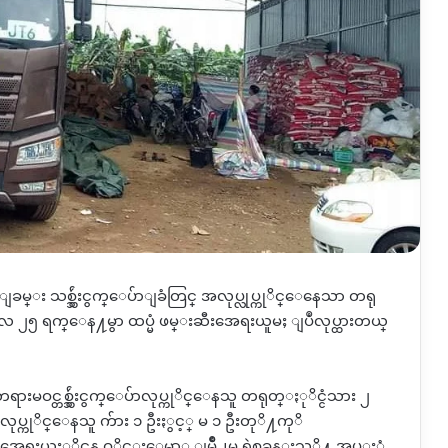
္း သစ္သွ်ဴးငွက္ေပ်ာျခံတြင္ အလုပ္လုပ္ကုိင္ေနေသာ တရု
ေမလ ၂၅ ရက္ေန႔မွာ ထပ္မံ ဖမ္းဆီးအေရးယူမႈ ျပဳလုပ္ထားတယ္
းမဝင္တစ္သွ်ဴးငွက္ေပ်ာလုပ္ကုိင္ေနသူ တရုတ္ႏုိင္ငံသား ၂
ပ္ကုိင္ေနသူ က်ား ၁ ဦးႏွင့္ မ ၁ ဦးတုိ႔ကုိ
ယူႏုိင္ရန္ ဝုိင္းေမာ္ ျမိဳ႕မ ရဲစခန္းသုိ႔ အပ္ႏွံ