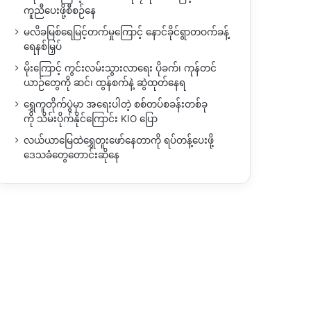
ကူညီပေးဖို့စီစဉ်နေ
မလိခမြစ်ရေမြင့်တက်မှုကြောင့် နောင်ခိုင်ရွာတဝက်ခန့်
ရေနစ်မြှပ်
မိုးကြောင့် ကွင်းလမ်းသွားလာရေး ပိုခက်၊ ကုန်တင်
ယာဉ်တွေကို ဆင်၊ ထွန်စက်နဲ့ ဆွဲထုတ်နေရ
ရွှေကူတိုက်ပွဲမှာ အရေးပါတဲ့ စစ်တပ်စခန်းတစ်ခု
ကို သိမ်းပိုက်နိုင်ကြောင်း KIO ပြော
လယ်ယာမြေထဲရွှေတူးဖော်နေတာကို ရပ်တန့်ပေးဖို့
ဒေသခံတွေတောင်းဆိုနေ