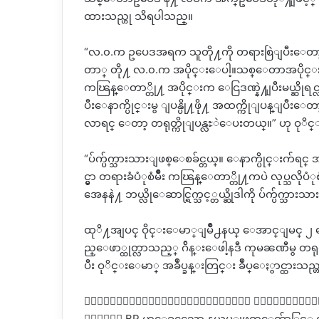
ထားသည္ဟု သိရပါသည္။
“လ.၀.က ဥပေဒအရက သူတို႔ကို တရားစြဲျပီးေတာ့ 
တာ္ တို႔ လ.၀.က အပိုင္းေပါ့။သစ္ေတာအပိုင
ကၽြန္ေတာ္တို႔ အပိုင္းက ေငြဒဏ္နဲ႔ျပီးမယ္ဆိုရင္
ပီးေနာက္ပိုင္းမွ ျပန္ပို႔ဖို႔ အထက္ကိုျပန္ျပီး
လာရင္ ေတာ့ တရုတ္ကိုျပန္လႊဲေပးတယ္။” ဟု ဝုိ
“ပ်က္ပ်က္သားသားျဖစ္ေစခ်င္တယ္။ ေနာက္ပိုင္းက်ရင
င္မွာ တရားခံပံုစံမ်ိဳး ကၽြန္ေတာ္တို႔ကပဲ လုပ္သလိုပ
အေနနဲ႔ ဘယ္လိုေဆာင္ရြက္သင့္တယ္ဆိုဒါကို ပ်က္ပ်က္သ
ထုိ႔အျပင္ ဝိုင္းေမာ္ျမိဳ႕နယ္ ေအာင္ျမင္ ၂ ေက
ည္ေဖာ္ထုတ္လာသည့္ ဂ်ိန္းေဖါ့နဒီ ကုမၼဏီမွ တရုတ
ပီး ဝုိင္းေမာ္ အခ်ဳပ္ခန္းတြင္း ခ်ဳပ္ေႏွာင္ထားသ
၀ိုင္းေမာ္ျမိဳ႕နယ္တြင္းရွိ တရုတ္ႏုိင္
ဂိတ္မွ BP ဟုေခၚေသာ နယ္စပ္ျဖတ္ေက်ာ္ခြင့္ လက္မ