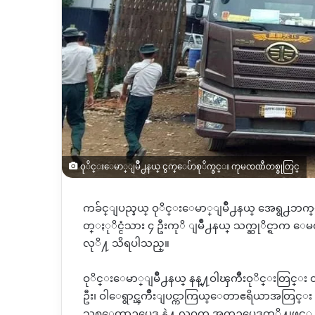
ဝုိင္းေမာ္ျမိဳ႕နယ္ ငွက္ေပ်ာစုိက္ခင္း ကုမၸဏီတစ္ခုတြင္
ကခ်င္ျပည္နယ္ ဝုိင္းေမာ္ျမိဳ႕နယ္ အေရွ႕ဘက္ျခမ
တ္ႏုိင္ငံသား ၄ ဦးကုိ ျမိဳ႕နယ္ သက္ဆုိင္ရာက 
လုိ႔ သိရပါသည္။
ဝုိင္းေမာ္ျမိဳ႕နယ္ နန္႔ဝါၾကိဳးဝုိင္းတြင္း တရာ
ဦး၊ ဝါေရွာင္ၾကိဳးျပင္ကာကြယ္ေတာဧရိယာအတြင္း လု
သစ္ေတာဥပေဒ နဲ႔ လဝက အက္ဥပေဒတုိ႔ျဖင့္ အေရး