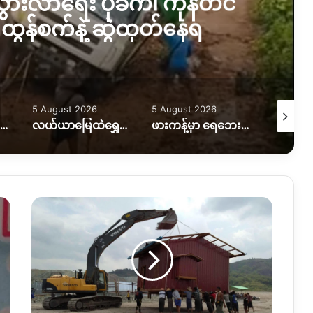
းသွားလာရေး ပိုခက်၊ ကုန်တင်
ထွန်စက်နဲ့ ဆွဲထုတ်နေရ
5 August 2026
5 August 2026
5 August
ရွှေကူတိုက်ပွဲမှာ အရေးပါတဲ့ စစ်တပ်စခန်းတစ်ခုကို သိမ်းပိုက်နိုင်ကြောင်း KIO ပြော
လယ်ယာမြေထဲရွှေတူးဖော်နေတာကို ရပ်တန့်ပေးဖို့ဒေသခံတွေတောင်းဆိုနေ
ဖားကန့်မှာ ရေဘေးထပ်ကြုံရတဲ့အခြေအနေဘယ်ရှိနေသလဲ။
ဖား
ကန္႔ေ
ဝွ
ခါေ
က်း
ရြာေ
ဒသ
ခံ