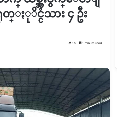
တ္ႏုိင္ငံသား ၄ ဦး
95
1 minute read