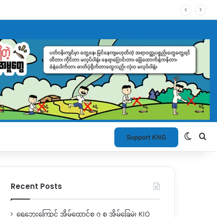
Switch
Se
Support KNG
Recent Posts
ရေဘေးကြောင့် အိမ်ထောင်စု ၇ စု အိမ်ခြေမဲ့၊ KIO