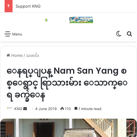
Support KNG
Switch
Se
Menu
Home
/
သတင်း
ေနရပ္ျပန္ Nam San Yang စ
စ္ေရွာင္ ရြာသားမ်ား ေသာက္ေ
ရ ခက္ခဲေန
Send
KNG
4 June 2019
110
1 minute read
an
email