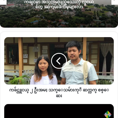
ကချင်မှာ အသက်မပြည့်သေးတဲ့ လူငယ်
ျမစ္ႀကီးနားၿမိဳ႕အနီးတဝိုက္ရွိ ကေလးမ်ားႏွင့္ စစ္ေရွာင္စခန္းမ်ား
တွေ အကြမ်းဖက်မှုများလာ
မွ ကေလးမ်ားျဖစ္ၾကသည္။
ထိုနည္းသူ
N’Jang Dung
ႏွစ္ျခင္းအသင္းေတာ္တြင္ ဖြင့္လွ
စ္ထားသည့္ အမိ်ဳးသားေက်ာင္းကိုလည္း ရာသီတုတ္ေ
ကြးေၾကာင့္ ပိတ္ထားရေၾကာင္းသိရသည္။
က
ခ်
င္
KBC
အသင္းေတာ္ အေျချပဳျဖင့္ ဖြင့္လွစ္ထားေသာ ကခ်င္အ
လူ
မိ်ဳးသားေက်ာင္းမ်ားတြင္ အဓိက
Jinghpaw
စာႏွင့္စကား၊ ကခ်
ငယ္
င္ရုိးရာယဥ္ေက်းမႈွ ႏွင့္ အဂၤလိပ္စာႏွင့္စကား မ်ားကုိ သင္ၾ
၂
ကားေပးသည္။
ဦး
အမႈ
သ
ကခ်င္လူငယ္ ၂ ဦးအမႈ သက္ေသမ်ားကုိ ဆက္လက္ စစ္ေ
က္ေ
သ
ဆး
မ်ား
Copy URL
ကုိ
ရွ
ဆ
မ္းေျ
က္
မာ