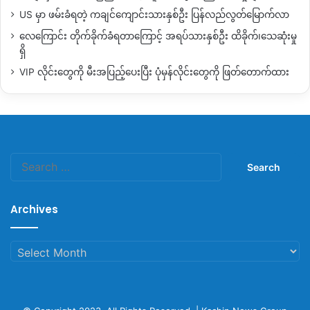
US မှာ ဖမ်းခံရတဲ့ ကချင်ကျောင်းသားနှစ်ဦး ပြန်လည်လွတ်မြောက်လာ
လေကြောင်း တိုက်ခိုက်ခံရတာကြောင့် အရပ်သားနှစ်ဦး ထိခိုက်၊သေဆုံးမှု
ရှိ
VIP လိုင်းတွေကို မီးအပြည့်ပေးပြီး ပုံမှန်လိုင်းတွေကို ဖြတ်တောက်ထား
Search
for:
Archives
Archives