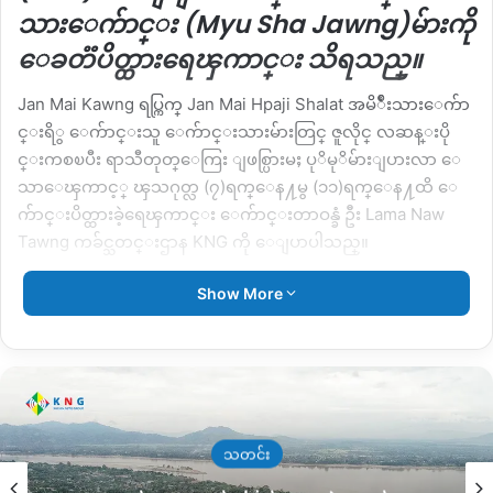
သားေက်ာင္း
(Myu Sha Jawng)
မ်ားကို
ေခတၱပိတ္ထားရေၾကာင္း သိရသည္။
Jan Mai Kawng
ရပ္ကြက္
Jan Mai Hpaji Shalat
အမိ်ဳးသားေက်ာ
င္းရိွ ေက်ာင္းသူ ေက်ာင္းသားမ်ားတြင္ ဇူလိုင္ လဆန္းပို
င္းကစၿပီး ရာသီတုတ္ေကြး ျဖစ္ပြားမႈ ပုိမုိမ်ားျပားလာ ေ
သာေၾကာင့္ ၾသဂုတ္လ
(
၇
)
ရက္ေန႔မွ
(
၁၁
)
ရက္ေန႔ထိ ေ
က်ာင္းပိတ္ထားခဲ့ရေၾကာင္း ေက်ာင္းတာဝန္ခံ ဦး
Lama Naw
Tawng
ကခ်င္သတင္းဌာန
KNG
ကို ေျပာပါသည္။
Show More
“
က်ေနာ့္ ေက်ာင္းေဂဟာမွာက ေတာ္ေတာ္ဆိုးတယ္လို႔ေျ
ပာလို႔ရတယ္။ အဲ့ေၾကာင့္ ေဂဟာလည္း ၁ပတ္ ပိတ္ေပး
လုိက္တယ္။ တစ္ခန္းမွာက အနည္းဆုံး ၅ေယာက္ ၆ေယာက္ေ
က်ာ္ ျဖစ္လာတယ္။ တစ္ေယာက္နဲ႔တစ္ေယာက္ကူးစက္ၾကတာေ
ပါ့။ မပိတ္လုိ႔က မရေတာ့ဘူး
”
ဟု ဆိုသည္။
သတင်း
အဆိုပါ
Jan Mai Hpaji Shalat
ေဂဟာေက်ာင္းမွာ ေက်ာင္း
သူေက်ာင္းသား စုစုေပါင္း
(
၁၈၀
)
ေက်ာ္ ရွိၿပီး အမ်ားစုသည္