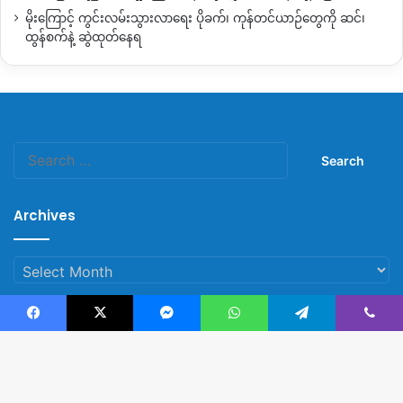
မိုးကြောင့် ကွင်းလမ်းသွားလာရေး ပိုခက်၊ ကုန်တင်ယာဉ်တွေကို ဆင်၊
ထွန်စက်နဲ့ ဆွဲထုတ်နေရ
Search
for:
Archives
Archives
Facebook
X
Messenger
WhatsApp
Telegram
Viber
© Copyright 2023, All Rights Reserved |
Kachin News Group
B