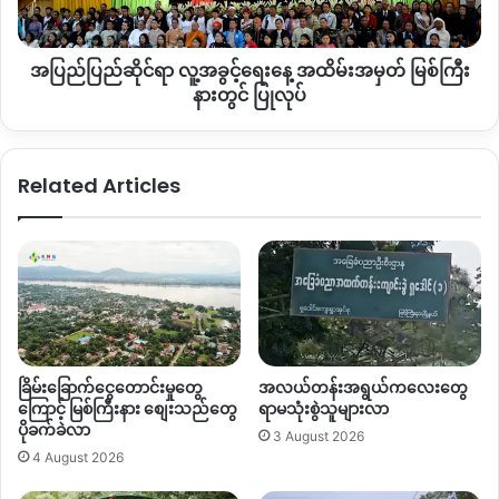
အောင် စီစဉ်ထားတွေရှိပါတယ်။” ဟု ကျောက်မျက်လုပ်ငန်းရှင်များ
အထိမ်းအမှတ်
အသင်း ဥက္ကဌက ဆိုသည်။
မြစ်
အပြည်ပြည်ဆိုင်ရာ လူ့အခွင့်ရေးနေ့ အထိမ်းအမှတ် မြစ်ကြီး
ကြီး
ကချင်ပြည်နယ်တွင် ကျင်းပသည့် ကျောက်မျက်အရောင်းပြပွဲ
နား
နားတွင် ပြုလုပ်
ပထမအကြိမ်တွင် မြန်မာကျပ်ငွေ ကျပ်သိန်းပေါင်း ၁သောင်းကျော်
တွင်
ပြုလုပ်
ရောင်းရပြီး ဒုတိယအကြိမ်တွင် မြန်မာကျပ်ငွေသိန်းပေါင်း ၆သောင်း
ကျော် ရရှိကြောင်း သက်ဆိုင်ရာ အဖွဲ့အစည်းထံမှ သိရသည်။
Related Articles
Copy URL
ခြိမ်းခြောက်ငွေတောင်းမှုတွေ
အလယ်တန်းအရွယ်ကလေးတွေ
ကြောင့် မြစ်ကြီးနား စျေးသည်တွေ
ရာမသုံးစွဲသူများလာ
ပိုခက်ခဲလာ
3 August 2026
4 August 2026