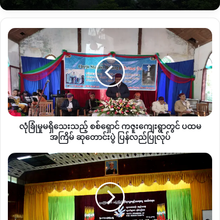
ကျောက်မျက်ပြပွဲတွင် ရောင်းမည့်ကျောက်များကို A,B,C,D အဆင့်
၄ဆင့်သတ်မှတ်ထားပြီး ကချင်ပြည်နယ်တွင်ပြုလုပ်ခဲ့သည့် ၂၀၁၈
နှင့် ၂၀၁၉ ပြပွဲများတွင် C,D အဆင့်ကို ပြသခွင့်ရှိခဲ့သည်။ ထို့အပြင်
လုံခြုံ
ကျောက်အတွဲပေါင်း ၃၀၀ ဝန်းကျင်သာ ပြသနိုင်ခဲ့ကြောင်း
မှု
သက်ဆိုင်ရာအဖွဲ့အစည်းထံမှ သိရသည်။
မ
ရှိ
သေး
ကချင်ပြည်နယ်ကျောက်မျက် စျေးကွက်ဖြစ်ပေါ်လာစေရန်နဲ့ ဒေသ
သည့်
ဖွံ့ဖြိုးရေးအတွက် ရည်ရွယ်သော ယင်းကျောက်မျက်အရောင်း ပြပွဲ
စစ်
တွင် မြန်မာကျပ်ငွေဖြင့်သာ ရောင်းချခဲ့သည်။
ရှောင်
က
နိုင်ငံခြားသားများကို ကြည့်ရှု့ခွင့်ပေးခဲ့သော်လည်း ဝယ်ယူခွင့်မပြုခဲ့
လုံခြုံမှုမရှိသေးသည့် စစ်ရှောင် ကဇူးကျေးရွာတွင် ပထမ
ဇူး
ကြောင်း သိရပါသည်။
ကျေးရွာ
အကြိမ် ဆုတောင်းပွဲ ပြန်လည်ပြုလုပ်
တွင်
ပထမ
အပြည်
“ ကျနော်တို့ အဓိက နိုင်ငံခြားငွေနဲ့ရောင်းဖို့ဆိုရင် ကန်ပိုက်တီလမ်း
အကြိမ်
ပြည်
က ထွက်ဖို့အတွက် ဖြစ်ကိုဖြစ်သင့်တယ်။ ဒါမှသာ နိုင်ငံတော်
ဆုတောင်း
ဆိုင်ရာ
အတွက်လည်းကောင်းမယ် လုပ်ငန်းရှင်တွေအတွက်လည်းကောင်း
ပွဲ
လူ့
မယ်။ တတိယအကြိမ်တော့ မြန်မာကျပ်ငွေနဲ့ ရောင်းဖို့ ဆုံးဖြတ်ထား
ပြန်လည်
အခွင့်
ပြုလုပ်
ရေး
ပြီ။ ဒါပေမယ့် စတုတ္ထအကြိမ်ကျရင်တော့ နိုင်ငံခြားငွေနဲ့ ရောင်းနိုင်
နေ့