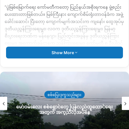
“ပွဲဖြစ်မြောက်ရေး ကော်မတီကတော့ ပြည်နယ်အစိုးရကနေ ဖွဲ့စည်း
ပေးထားတာဖြစ်တယ်။ မြစ်ကြီးနား ကျောက်စိမ်းရုံးတာဝန်ခံက အဖွဲ့
ခေါင်းဆောင်၊ ပြီးတော့ ကျောက်မျက်အသင်းက ကျနော်၊ ထွေအုပ်မှ
ဒုတိယညွှန်ကြားရေးမှူး၊ လဝက ဒုတိယညွှန်ကြားရေးမှူး၊ မြန်မာ့
စီးပွားရေးဘဏ်က မန်နေဂျာ၊ ပြည်တွင်းအခွန်မှ ဒုတိယညွှန်ကြား
ရေးမှူး၊ အကောက်ခွန်ဌာနက ညွှန်ကြားရေးမှူး၊ ကော်မတီ ၈ ဦးပါဝင်
တဲ့ ကျနော်တို့ကော်မတီကနေ အစည်းဝေးလုပ်တယ်။ အစည်းဝေး
Show More
လုပ်တဲ့ချိန်ကျတော့ ဒီဇင်ဘာလမှာ လုပ်မယ်ဆိုရင် အချိန်ကအရမ်း
နီးကပ်နေပြီဖြစ်တယ်။ ပြီးတော့ ဖားကန့်ကနေမြစ်ကြီးနားကို
ကျောက်စိမ်းတွေ သယ်ယူပို့ဆောင်မယ့်အပိုင်းတွေမှာ အချိန်မ
လောက်တော့ဘူး။” ဟု လက်ရှိ ကချင်ကျောက်မျက်အသင်း ဥက္ကဌ
ဦးရစ်နန်ဇေလွမ်းက ဆိုသည်။
စစ်ပြေးဒုက္ခသည်များ
ယခု တတိယအကြိမ်ကျောက်မျက်ပြပွဲတွင် ကျောက်မျက်အတွဲ
မော်ဝမ်းလေး စစ်ရှောင်တွေ ပြန်လည်ထူထောင်ရေး
ပေါင်း ၂၀၀၀ကျော် ပြသရောင်းချနိုင်အောင် စီစဉ်နေကြောင်း ဦးဇေ
အတွက် အကူညီလိုအပ်နေ
လွမ်းက ဆက်လက်ပြောဆိုသည်။