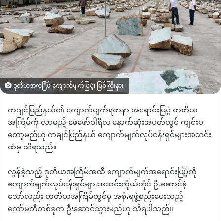
ဒုတိယအက​ြိမ် ကျောက်မျက်ပြပွဲ၊ မြစ်ကြီးနား
ကချင်ပြည်နယ်၏ ကျောက်မျက်ရတနာ အရောင်းပြပွဲ တတိယ
အကြိမ်ကို လာမည့် ဖေဖော်ဝါရီလ နောက်ဆုံးအပတ်တွင် ကျင်းပ
တော့မည်ဟု ကချင်ပြည်နယ် ကျောက်မျက်လုပ်ငန်းရှင်များအသင်း
ထံမှ သိရသည်။
လွန်ခဲ့သည့် ဒုတိယအကြိမ်အထိ ကျောက်မျက်အရောင်းပြပွဲကို
ကျောက်မျက်လုပ်ငန်းရှင်များအသင်းကိုယ်တိုင် ဦးဆောင်ခဲ့
သော်လည်း တတိယအကြိမ်တွင်မူ အစိုးရဖွဲ့စည်းပေးသည့်
ကော်မတီတစ်ခုက ဦးဆောင်သွားမည်ဟု သိရပါသည်။