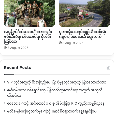
လမုန်ဇွပ်ဂိတ်မှာ အမျိုးသား ၅ ဦး
ပူတာအိုမှာ ခရမ်းချဉ်သီးတစ်လုံး
ဖမ်းဆီးခံရ၊ စစ်ဆေးရေး ပိုတင်း
ကျပ် ၁,၀၀၀ အထိ ဈေးတက်
ကြပ်လာ
3 August 2026
3 August 2026
Recent Posts
VIP လိုင်းတွေကို မီးအပြည့်ပေးပြီး ပုံမှန်လိုင်းတွေကို ဖြတ်တောက်ထား
မော်ဝမ်းလေး စစ်ရှောင်တွေ ပြန်လည်ထူထောင်ရေးအတွက် အကူညီ
လိုအပ်နေ
ရေဘေးကြောင့် အိမ်ထောင်စု ၇ စု အိမ်ခြေမဲ့၊ KIO ကူညီပေးဖို့စီစဉ်နေ
မလိခမြစ်ရေမြင့်တက်မှုကြောင့် နောင်ခိုင်ရွာတဝက်ခန့်ရေနစ်မြှပ်