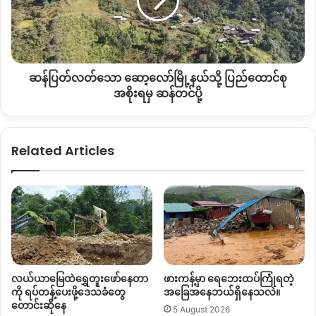
ပြန်လည်ဝင်ရောက်လာသူများမှာ ၁၀၀၀၀ ကျော်၊ ပန်ဝါနယ်စပ်ဂိတ်
ဆော့
လော်
တွင် တရုတ်နိုင်ငံသား အဝင် ၈၀၀၀ကျော်၊ အထွက် ၈၀၀၀ ကျော်၊
မြို့နယ်
မြန်မာနိုင်ငံသားများ အထွက် ၂၀၀၀ အဝင် ၂၀၀၀ခန့်ရှိကြောင်း
သို့
လဝက စားရင်းများအရ သိရသည်။
ပြည်ထောင်စု
ဆန်ပြတ်လတ်သော ဆော့လော်မြို့နယ်သို့ ပြည်ထောင်စု
အစိုးရ
ကိုရိုနာဗိုင်းရပ်စ်ကြောင့် ယခုနှစ် ကချင်ပြည်နယ်အစိုးရ သင်္ကြန်ကို
မှ
အစိုးရမှ ဆန်တင်ပို့
လည်း ဖျက်သိမ်းလိုက်ကြောင်း သိရသည်။
ဆန်
တင်
ပို့
ထို့အပြင် ရုပ်ရှင်ရုံများ၊ ဘာသာရေးပွဲတော်များ၊ အဖွဲ့အစည်းများ၏
Related Articles
ဆွေးနွေးပွဲများကို မေလအထိ ရက်ရွေ့ထားကြောင်း သဘောထား
ထုတ်ပြန်ချက်များကို တွေ့ရသည်။
တရုတ်နိုင်ငံ ဝူဟန်မြို့မှ စတင်ဖြစ်ပွားခဲ့သော Covid-19 ခေါ်
ကူးစက်ရောဂါသည် လက်ရှိ ကမ္ဘာ့နိုင်ငံပေါင်း ၁၅၀ ကျော်မှ လူဦးရေ
၂ သိန်းကျော်ကို ကူးစက်စေကာ လူဦးရေ ၈၀၀၀ ကျော် သေဆုံး ခဲ့ပြီ
ဟု သိရသည်။
လယ်ယာမြေထဲရွှေတူးဖော်နေတာ
ဖားကန့်မှာ ရေဘေးထပ်ကြုံရတဲ့
ကို ရပ်တန့်ပေးဖို့ဒေသခံတွေ
အခြေအနေဘယ်ရှိနေသလဲ။
တောင်းဆိုနေ
5 August 2026