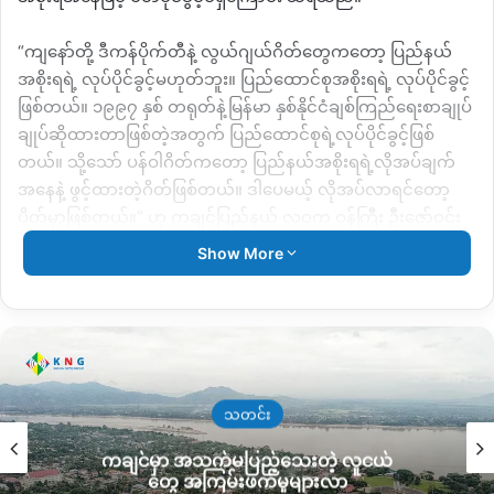
“ကျနော်တို့ ဒီကန်ပိုက်တီနဲ့ လွယ်ဂျယ်ဂိတ်တွေကတော့ ပြည်နယ်
အစိုးရရဲ့ လုပ်ပိုင်ခွင့်မဟုတ်ဘူး။ ပြည်ထောင်စုအစိုးရရဲ့ လုပ်ပိုင်ခွင့်
ဖြစ်တယ်။ ၁၉၉၇ နှစ် တရုတ်နဲ့မြန်မာ နှစ်နိုင်ငံချစ်ကြည်ရေးစာချုပ်
ချုပ်ဆိုထားတာဖြစ်တဲ့အတွက် ပြည်ထောင်စုရဲ့လုပ်ပိုင်ခွင့်ဖြစ်
တယ်။ သို့သော် ပန်ဝါဂိတ်ကတော့ ပြည်နယ်အစိုးရရဲ့လိုအပ်ချက်
အနေနဲ့ ဖွင့်ထားတဲ့ဂိတ်ဖြစ်တယ်။ ဒါပေမယ့် လိုအပ်လာရင်တော့
ပိတ်မှာဖြစ်တယ်။” ဟု ကချင်ပြည်နယ် လဝက ဝန်ကြီး ဦးဇော်ဝင်း
ပြောသည်။
Show More
တရုတ်နိုင်ငံ အလယ်ပိုင်း ဝူဟန်မြို့မှ စတင်ဖြစ်ပွားခဲ့သည့် ကိုရိုနာ
ဗိုင်းရပ်စ်သည် ကမ္ဘာတစ်လွားကူးစက်ပြန့်နှံနေသည့်အတွက် နိုင်ငံ
အချို့တွင် ဝင်ထွက်ခွင့် ပိတ်ထားသော်လည်း မြန်မာနိုင်ငံတွင်မူ
အတည်ပြုလူနာမတွေ့သေးသဖြင့် ဂိတ်များသည် ဖွင့်ထားဆဲ
ဖြစ်သည်။
သတင်း
ကချင်မှာ အသက်မပြည့်သေးတဲ့ လူငယ်
ကိုရိုနာဗိုင်းရပ်စ် အကြီးမားဆုံးနှင့် စတင်ဖြစ်ပွားခဲ့သောတရုတ်ပြည်
တွေ အကြမ်းဖက်မှုများလာ
နှင့် နယ်စပ်ချင်း ကချင်ပြည်နယ်တွင် နယ်စပ်ဂိတ်များကို ယနေ့ထိ