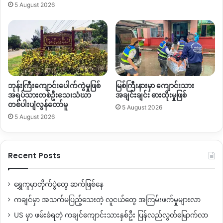
Copy URL
5 August 2026
ဘုန်းကြီးကျောင်းပေါက်ကွဲမှုဖြစ်
မြစ်ကြီးနားမှာ ကျောင်းသား
အရပ်သားတစ်ဦးသေ၊သံဃာ
အချင်းချင်း ဓားထိုးမှုဖြစ်
တစ်ပါးပျံလွန်တော်မူ
5 August 2026
5 August 2026
Recent Posts
ရွှေကူမှာတိုက်ပွဲတွေ ဆက်ဖြစ်နေ
ကချင်မှာ အသက်မပြည့်သေးတဲ့ လူငယ်တွေ အကြမ်းဖက်မှုများလာ
US မှာ ဖမ်းခံရတဲ့ ကချင်ကျောင်းသားနှစ်ဦး ပြန်လည်လွတ်မြောက်လာ