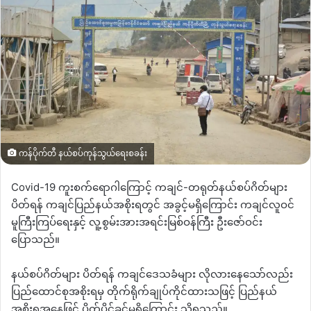
ကန်ပိုက်တီ နယ်စပ်ကုန်သွယ်ရေးစခန်း
Covid-19 ကူးစက်ရောဂါကြောင့် ကချင်-တရုတ်နယ်စပ်ဂိတ်များ
ပိတ်ရန် ကချင်ပြည်နယ်အစိုးရတွင် အခွင့်မရှိကြောင်း ကချင်လူဝင်
မူကြီးကြပ်ရေးနှင့် လူ့စွမ်းအားအရင်းမြစ်ဝန်ကြီး ဦးဇော်ဝင်း
ပြောသည်။
နယ်စပ်ဂိတ်များ ပိတ်ရန် ကချင်ဒေသခံများ လိုလားနေသော်လည်း
ပြည်ထောင်စုအစိုးရမှ တိုက်ရိုက်ချုပ်ကိုင်ထားသဖြင့် ပြည်နယ်
အစိုးရအနေဖြင့် ပိတ်ပိုင်ခွင့်မရှိကြောင်း သိရသည်။