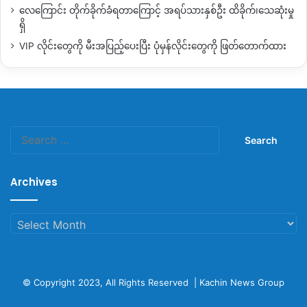
လေကြောင်း တိုက်ခိုက်ခံရတာကြောင့် အရပ်သားနှစ်ဦး ထိခိုက်၊သေဆုံးမှု
ရှိ
VIP လိုင်းတွေကို မီးအပြည့်ပေးပြီး ပုံမှန်လိုင်းတွေကို ဖြတ်တောက်ထား
Search
for:
Archives
Archives
© Copyright 2023, All Rights Reserved |
Kachin News Group