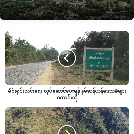
ဖွင့်ထားဆဲဖြစ်သည်။
“လူဝင်လူထွက်ကတော့ ဒီ ၃လပိုင်းအတွင်းမှာ ပိုများလာတယ်လို့
ပြောလို့ရပါတယ်။ ရောဂါစဖြစ်တဲ့ ဇန်နဝါရီလကထက် ဒီမတ်လထဲ
မိုင်း
မှာ လူဝင်လူထွက်ပိုများလာတယ်။ ဘာဖြစ်လို့လဲဆိုရင် တစ်သျှူး
ရှင်းလင်း
ငှက်ပျော် ထွက်နေတဲ့ချိန်မို့ လူအဝင်အထွက်ရော ကားအဝင်အထွက်
ရေး
ပါ ပိုများလာတာဖြစ်ပါတယ်။ ဒါပေမယ့် ဒီရောဂါပိုးနဲ့ပတ်သက်ပြီး
လုပ်ဆောင်
ပေး
တော့ သံသယလူနာတစ်ယောက်သာ ရှိပါသေးတယ်။ သံသယလူနာ
ရန်
ကလည်း ဆေးစစ်ချက်အရ ရောဂါပိုးမရှိဘူး။” ဟု လူဝင်ကြီးကြပ်
န
ရေး လူ့စွမ်းအားအရင်းမြစ်ဝန်ကြီး ဦးဇော်ဝင်း ဆိုသည်။
မ်
ဆန်
ဇန်နဝါရီလမှ မတ်လထိ ပြုစုထားသောစာရင်းများအရ လွယ်ဂျယ်
မိုင်းရှင်းလင်းရေး လုပ်ဆောင်ပေးရန် နမ်ဆန်ယန်ဒေသခံများ
ယန်
ဂိတ်တွင် တရုတ်နိုင်ငံသား အဝင် ၃၃၀၀ ၊ အထွက် ၃၃၀၀ ကျော် ၊
ဒေသခံ
တောင်းဆို
များ
မြန်မာနိုင်ငံသားများ အထွက် ၄၆၀၀၀ကျော် ၊ ပြန်လည်ဝင်
တောင်း
ဆန်
ရောက်လာသူ ၃၇၀၀၀ကျော် ဖြစ်ပြီး ကံပိုက်တီ နယ်စပ်ဂိတ် တရုတ်
ဆို
ပြတ်
နိုင်ငံခြားသား ဝင်ရောက်လာသူ ၁၇၀၀၀ကျော် ပြန်လည်ထွက်ခွာသူ
လတ်
ဦးရေ ၁၇၀၀၀ကျော် မြန်မာနိုင်ငံသား ထွက်ခွာသူ ဦးရေ ၇၀၀၀
သော