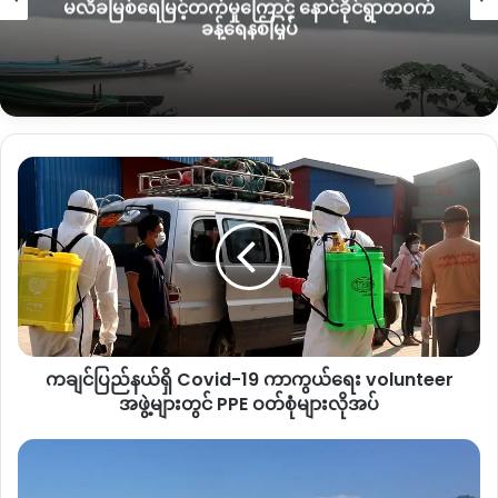
မလိခမြစ်ရေမြင့်တက်မှုကြောင့် နောင်ခိုင်ရွာတဝက်
ကပြောဆိုသည်။
ခန့်ရေနစ်မြှပ်
ထို့အပြင် ဗန်းမော်နှစ်ခြင်းအသင်းတော် လူငယ်များကလည်း
စုပေါင်းပြီး မြို့အတွင်း ပိုးသတ်ဆေးဖျန်းသည့် လုပ်ငန်းများ၊ ကိုဗ
စ်-၁၉ ကာကွယ်အသုံပြုပစ္စည်းများ ထောက်ပံ့မှုများနှင့် ပါဝင်
လှုပ်ရှားမှုများ ဆောင်ရွက်ပေးနေကြောင်း သိရှိရပါသည်။
ကချင်ပြည်နယ်
ရှိ
Covid-
19
ကာကွယ်ရေး
volunteer
Copy URL
အဖွဲ့
များ
တွင်
ကချင်ပြည်နယ်ရှိ Covid-19 ကာကွယ်ရေး volunteer
PPE
ဝတ်စုံ
အဖွဲ့များတွင် PPE ဝတ်စုံများလိုအပ်
များ
လိုအပ်
Covid-
19
ကာကွယ်ရေး