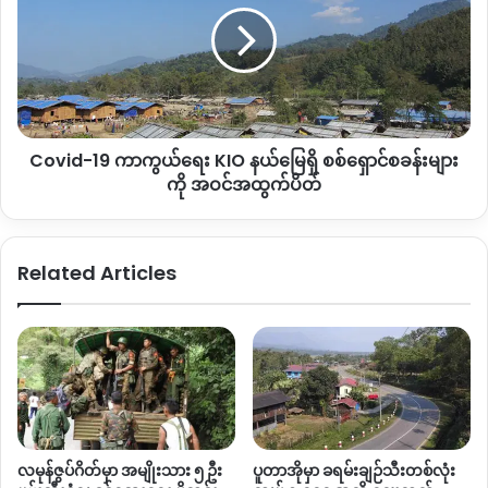
KIO
နယ်မြေ
ရှိ
စစ်
ရှောင်
စခန်း
Covid-19 ကာကွယ်ရေး KIO နယ်မြေရှိ စစ်ရှောင်စခန်းများ
များ
ကို
ကို အဝင်အထွက်ပိတ်
အဝင်အထွက်
ပိတ်
Related Articles
လမုန်ဇွပ်ဂိတ်မှာ အမျိုးသား ၅ ဦး
ပူတာအိုမှာ ခရမ်းချဉ်သီးတစ်လုံး