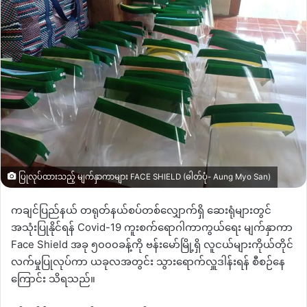
ပြုလုပ်ထားသည့် မျက်နှာကာများ FACE SHIELD (ဓါတ်ပုံ- Aung Myo San)
ကချင်ပြည်နယ် တရုတ်နယ်စပ်တစ်လျှောက်ရှိ ဆေးရုံများတွင်
အသုံးပြုနိုင်ရန် Covid-19 ကူးစက်ရောဂါကာကွယ်ရေး မျက်နှာကာ
Face Shield အခု ၅၀၀၀ခန့်ကို ဗန်းမော်မြို့ရှိ လူငယ်များကိုယ်တိုင်
လက်မှုပြုလုပ်ကာ ယခုလအတွင်း သွားရောက်လှူဒါန်းရန် စီစဉ်နေ
ကြောင်း သိရသည်။