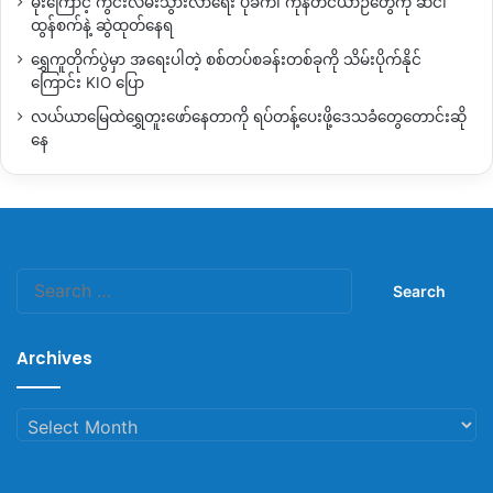
မိုးကြောင့် ကွင်းလမ်းသွားလာရေး ပိုခက်၊ ကုန်တင်ယာဉ်တွေကို ဆင်၊
ထွန်စက်နဲ့ ဆွဲထုတ်နေရ
ရွှေကူတိုက်ပွဲမှာ အရေးပါတဲ့ စစ်တပ်စခန်းတစ်ခုကို သိမ်းပိုက်နိုင်
ကြောင်း KIO ပြော
လယ်ယာမြေထဲရွှေတူးဖော်နေတာကို ရပ်တန့်ပေးဖို့ဒေသခံတွေတောင်းဆို
နေ
Search
for:
Archives
Archives