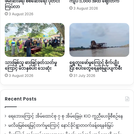
ဖမ်းဆီးခံရ၊ စစ်ဆေးရေး ပိုတင်း
ကျပ် ၁,၀၀၀ အထိ ဈေးတက်
ကြပ်လာ
3 August 2026
3 August 2026
သားဖြစ်သူ ဓားဖြင့်ခုတ်သတ်မှု
ရွှေတူးဖော်မှုကြောင့် စိုက်ပျိုး
ကြောင့် မိဘနှစ်ပါး သေဆုံး
ပြီး စပါးတွေရေနစ်မြုပ်ပျက်စီး
3 August 2026
31 July 2026
Recent Posts
ရေဘေးကြောင့် အိမ်ထောင်စု ၇ စု အိမ်ခြေမဲ့၊ KIO ကူညီပေးဖို့စီစဉ်နေ
မလိခမြစ်ရေမြင့်တက်မှုကြောင့် နောင်ခိုင်ရွာတဝက်ခန့်ရေနစ်မြှပ်