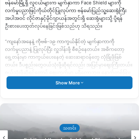
ဗန်မော်မြို့ရှိ လူငယ်များက မျက်နှာကာ Face Shield များကို
လက်မှုပညာဖြင့်ကိုယ်တိုင်ပြုလုပ်ကာ ဗန်မော်ပြည်သူ့ဆေးရုံကြီး
အပါအဝင် လိုင်ဇာနှင့်မိုင်ဂျာယန်အတွင်းရှိ ဆေးရုံများသို့ ပို့ရန်
ဦးစားပေးထုတ်လုပ်နေခြင်းဖြစ်သည်ဟု သိရသည်။
“ကျနော်အနေနဲ့ ကိုဗစ်-၁၉ ကာကွယ်နိုင်တဲ့ မျက်နှာကာကို
လက်မှုပညာနဲ့ ပြုလုပ်ပြီး လှူဒါန်းဖို့ စီစဉ်နေတယ်။ အဓိကတော့
ရှေ့တန်းမှာ ကာကွယ်ပေးနေတဲ့ ဆေးဆရာဝန်တွေ လုံခြုံဖိုဖြစ်
တယ်။ ဒီပစ္စည်းတွေဝယ်သုံးဖို့ဆိုရင်လည်း အပြင်မှာဈေးကြီးတယ်။
ဝယ်သုံးဖို့ဆိုရင်တောင် ဈေးကွက်မှာ မရှိတော့ဘူး။ နောက်တစ်ခြား
နှာခေါင်းပိတ် (Mask) တွေက သီးခြားအဖွဲ့အစည်းတွေ လှူဒါန်းပေး
Show More
တာလို့ သိရတယ်။ ပြီးရင် အခုဖြစ်နေတဲ့ ရောဂါက အရမ်းဆိုးရွားတဲ့
နေရာတွေမှာဆိုရင် Mask ဘဲတပ်ပြီး မှဘဲ ကာကွယ်လို့မရတော့ဘူး”
ဟု Face Shield ပြုလုပ်နေသော ကိုအောင်မျိုးဆန့် ပြောသည်။
မျက်နှာကာ Face Shield များကို ဗန်းမော်ပြည်သူ့ဆေးရုံကြီး
အတွက် အခု ၁၀၀ ၊ နယ်စပ်တစ်လျှောက် ဆေရုံကြီး ၆ခုအတွက်
သတင်း
တစ်နေရာတွင် တစ်ထောင်ကျော်ခန့် လှူဒါန်းပေးမည်ဖြစ်ကြောင်း သူ