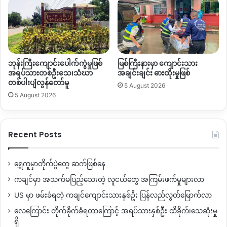
ဘုန်းကြီးကျောင်းပေါက်ကွဲမှုဖြစ်
မြစ်ကြီးနားမှာ ကျောင်းသား
အရပ်သားတစ်ဦးသေ၊သံဃာ
အချင်းချင်း ဓားထိုးမှုဖြစ်
တစ်ပါးပျံလွန်တော်မူ
5 August 2026
5 August 2026
Recent Posts
ကိုစာဂျီ
“အကြမ်းဖက်ဟုတ် မဟုတ်ဆိုတာ လူထုက သိပါတယ်။ ကိုယ့်လူမျိုး
ရွှေကူမှာတိုက်ပွဲတွေ ဆက်ဖြစ်နေ
မတူတဲ့သူတွေကို အမျိုးမတူ ကိုယ့်ရန်သူ ဒို့ရန်သူ ဆိုတဲ့ နည်းနဲ့
ကချင်မှာ အသက်မပြည့်သေးတဲ့ လူငယ်တွေ အကြမ်းဖက်မှုများလာ
မျက်စိပိတ်လုပ်တာက အထင်သေးတဲ့သဘောဖြစ်တယ်။ ကိုယ့်
ယုံကြည်ချက်နှင့်ကိုယ် AA သာမက အခြားဘယ်တိုင်းရင်းသားမဆို
US မှာ ဖမ်းခံရတဲ့ ကချင်ကျောင်းသားနှစ်ဦး ပြန်လည်လွတ်မြောက်လာ
ကိုယ့်လူမျိုးတွေအတွက် ရပ်တည်နေမှုသာဖြစ်တယ်။ လူမျိုးမတူ၊
လေကြောင်း တိုက်ခိုက်ခံရတာကြောင့် အရပ်သားနှစ်ဦး ထိခိုက်၊သေဆုံးမှု
ခံယူချက်မတူ၊ နိုင်ငံရေးဖြေရှင်းချက်မပေးဘဲ ရန်သူ၊ အကြမ်းဖက်
ရှိ