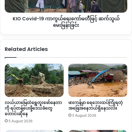
သွယ်
မေးမြန်း
KIO Covid-19 ကာကွယ်ရေးကော်မတီဖြင့် ဆက်သွယ်
ခြင်း
မေးမြန်းခြင်း
ဦးကွမ်ကရောင်အောင်ခမ်း
Related Articles
“ဒီအချိန်က ဘယ်လိုပဲဖြစ်ဖြစ် ငြိမ်းချမ်းရေးကို လုပ်ရမှာ။ အခုလိုစာ
ထုတ်တာတွေ့ရတော့ ကျနော်တို့လည်း အရမ်းအံ့သြတယ်။ ငြိမ်းချမ်း
ရေးကမလုပ်။ အခုဆို ကပ်ရောဂါကြောင့် ဘယ်အချိန် ဘာဖြစ်မ
လဲဆိုပြီး ရောဂါကာကွယ်ရေးတွေ လုပ်နေရတာ။ အခုလိုတွေ့ရတော့
မလုပ်သင့်တဲ့အရာလည်း ဖြစ်တယ်။”
လယ်ယာမြေထဲရွှေတူးဖော်နေတာ
ဖားကန့်မှာ ရေဘေးထပ်ကြုံရတဲ့
ကို ရပ်တန့်ပေးဖို့ဒေသခံတွေ
အခြေအနေဘယ်ရှိနေသလဲ။
တောင်းဆိုနေ
5 August 2026
စားဂျီ
5 August 2026
Kachin Development Networking Group