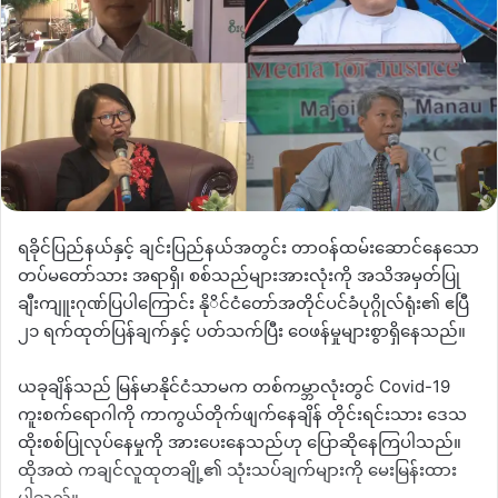
ရခိုင်ပြည်နယ်နှင့် ချင်းပြည်နယ်အတွင်း တာဝန်ထမ်းဆောင်နေသော
တပ်မတော်သား အရာရှိ၊ စစ်သည်များအားလုံးကို အသိအမှတ်ပြု
ချီးကျူးဂုဏ်ပြပါကြောင်း နိုိင်ငံတော်အတိုင်ပင်ခံပုဂ္ဂိုလ်ရုံး၏ ဧပြီ
၂၁ ရက်ထုတ်ပြန်ချက်နှင့် ပတ်သက်ပြီး ဝေဖန်မှုများစွာရှိနေသည်။
ယခုချိန်သည် မြန်မာနိုင်ငံသာမက တစ်ကမ္ဘာလုံးတွင် Covid-19
ကူးစက်ရောဂါကို ကာကွယ်တိုက်ဖျက်နေချိန် တိုင်းရင်းသား ဒေသ
ထိုးစစ်ပြုလုပ်နေမှုကို အားပေးနေသည်ဟု ပြောဆိုနေကြပါသည်။
ထိုအထဲ ကချင်လူထုတချို့၏ သုံးသပ်ချက်များကို မေးမြန်းထား
ပါသည်။