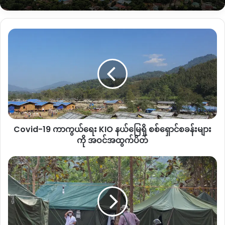
“အခုလို ကျွန်တော်တ့ို တိုင်းရင်းသားတွေနေတဲ့ နေရာမှာ ဒီလို
နှိပ်စက် ၊ပစ်သတ်မှုတွေကို ကောင်းကောင်း မလေ့လာဘဲ စစ်ပွဲဖြစ်
နေမှုအပေါ် ချီးကျူးဂုဏ်ပြုတယ် ဆိုတာ သူကသဘောတူပါဝင်ပေး
Covid-
တဲ့ဘက် ဖြစ်လာတယ်။ ပြည်သူတွေ မဲပေးတယ်ဆိုတာ စစ်အုပ်ချုပ်
19
ရေးကို အလိုမရှိလို့ ပေးတာဟုတ်တယ်။ အခုသူက ဒီလို မြောက်ပေး
ကာကွယ်ရေး
တယ်ဆိုတာ သူ့အတွက် ၂၀၂၀ ရွေးကောက်ပွဲမှာ ကောင်းတဲ့ဘက်ကို
KIO
ရောက်ဖို့ရန်တော့ ခက်ခဲလိမ့်မယ်လို့ ယူဆတယ်”
နယ်မြေ
ရှိ
စစ်
ရှောင်
စခန်း
ဒူဝါ ကွမ်ကရောင်အောင်ခမ်း
Covid-19 ကာကွယ်ရေး KIO နယ်မြေရှိ စစ်ရှောင်စခန်းများ
များ
Kachin State People’s Party ဒု ဥက္ကဌ
ကို
ကို အဝင်အထွက်ပိတ်
အဝင်အထွက်
ပိတ်
KIO
Covid-
19
ကာကွယ်ရေး
ကော်မတီ
ဖြင့်
ဆက်